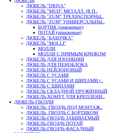
ДЮБЕЛИ
ДЮБЕЛЬ "DRIVA"
ДЮБЕЛЬ "MUD" МЕТАЛЛ. (В П..
ДЮБЕЛЬ "ZUM" ТРЕХРАСПОРНЫ..
ДЮБЕЛЬ "ZUM" УНИВЕРСАЛЬНЫ..
БОРТИК (оранжевые)
ПОТАЙ (оранжевые)
ДЮБЕЛЬ "БАБОЧКА"
ДЮБЕЛЬ "МOLLI"
МОЛЛИ
МОЛЛИ С ПРЯМЫМ КРЮКОМ
ДЮБЕЛЬ ДЛЯ ИЗОЛЯЦИИ
ДЮБЕЛЬ ДЛЯ ПЕНОБЛОКА
ДЮБЕЛЬ НЕЙЛОНОВЫЙ
ДЮБЕЛЬ С УСАМИ
ДЮБЕЛЬ С УСАМИ И ШИПАМИ (..
ДЮБЕЛЬ С ШИПАМИ
ДЮБЕЛЬ СКЛАДНОЙ ПРУЖИННЫЙ
ДЮБЕЛЬ-ХОМУТ ДЛЯ КРЕПЛЕНИ..
ДЮБЕЛЬ-ГВОЗДИ
ДЮБЕЛЬ- ГВОЗДЬ ПОД МОНТАЖ..
ДЮБЕЛЬ- ГВОЗДЬ С БОРТИКОМ
ДЮБЕЛЬ-ГВОЗДЬ ЗАБИВАЕМЫЙ
ДЮБЕЛЬ-ГВОЗДЬ ПОТАЙ
ДЮБЕЛЬ-ГВОЗДЬ ФАСАДНЫЙ