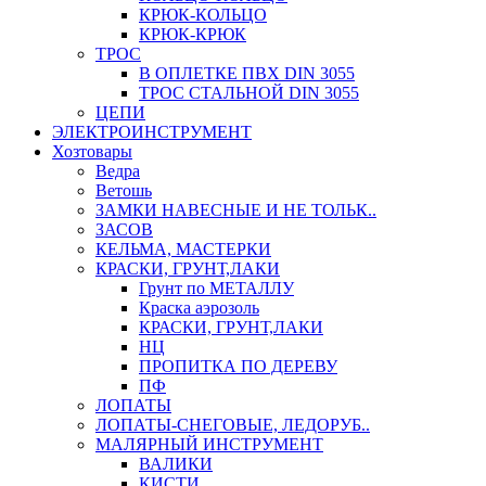
КРЮК-КОЛЬЦО
КРЮК-КРЮК
ТРОС
В ОПЛЕТКЕ ПВХ DIN 3055
ТРОС СТАЛЬНОЙ DIN 3055
ЦЕПИ
ЭЛЕКТРОИНСТРУМЕНТ
Хозтовары
Ведра
Ветошь
ЗАМКИ НАВЕСНЫЕ И НЕ ТОЛЬК..
ЗАСОВ
КЕЛЬМА, МАСТЕРКИ
КРАСКИ, ГРУНТ,ЛАКИ
Грунт по МЕТАЛЛУ
Краска аэрозоль
КРАСКИ, ГРУНТ,ЛАКИ
НЦ
ПРОПИТКА ПО ДЕРЕВУ
ПФ
ЛОПАТЫ
ЛОПАТЫ-СНЕГОВЫЕ, ЛЕДОРУБ..
МАЛЯРНЫЙ ИНСТРУМЕНТ
ВАЛИКИ
КИСТИ