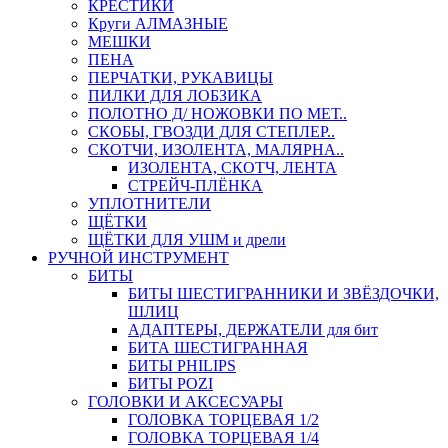
КРЕСТИКИ
Круги АЛМАЗНЫЕ
МЕШКИ
ПЕНА
ПЕРЧАТКИ, РУКАВИЦЫ
ПИЛКИ ДЛЯ ЛОБЗИКА
ПОЛОТНО Д/ НОЖОВКИ ПО МЕТ..
СКОБЫ, ГВОЗДИ ДЛЯ СТЕПЛЕР..
СКОТЧИ, ИЗОЛЕНТА, МАЛЯРНА..
ИЗОЛЕНТА, СКОТЧ, ЛЕНТА
СТРЕЙЧ-ПЛЁНКА
УПЛОТНИТЕЛИ
ЩЁТКИ
ЩЁТКИ ДЛЯ УШМ и дрели
РУЧНОЙ ИНСТРУМЕНТ
БИТЫ
БИТЫ ШЕСТИГРАННИКИ И ЗВЁЗДОЧКИ,
ШЛИЦ
АДАПТЕРЫ, ДЕРЖАТЕЛИ для бит
БИТА ШЕСТИГРАННАЯ
БИТЫ PHILIPS
БИТЫ POZI
ГОЛОВКИ И АКСЕСУАРЫ
ГОЛОВКА ТОРЦЕВАЯ 1/2
ГОЛОВКА ТОРЦЕВАЯ 1/4