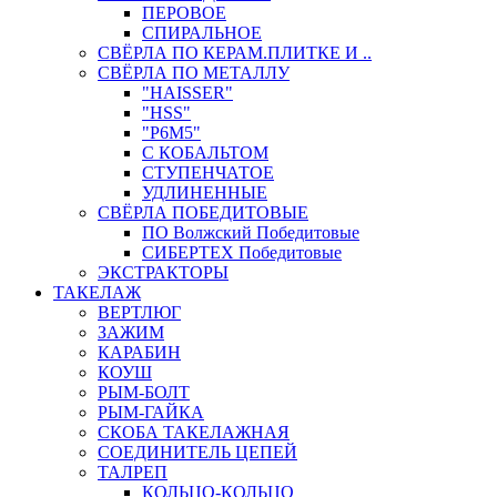
ПЕРОВОЕ
СПИРАЛЬНОЕ
СВЁРЛА ПО КЕРАМ.ПЛИТКЕ И ..
СВЁРЛА ПО МЕТАЛЛУ
"HAISSER"
"HSS"
"Р6М5"
С КОБАЛЬТОМ
СТУПЕНЧАТОЕ
УДЛИНЕННЫЕ
СВЁРЛА ПОБЕДИТОВЫЕ
ПО Волжский Победитовые
СИБЕРТЕХ Победитовые
ЭКСТРАКТОРЫ
ТАКЕЛАЖ
ВЕРТЛЮГ
ЗАЖИМ
КАРАБИН
КОУШ
РЫМ-БОЛТ
РЫМ-ГАЙКА
СКОБА ТАКЕЛАЖНАЯ
СОЕДИНИТЕЛЬ ЦЕПЕЙ
ТАЛРЕП
КОЛЬЦО-КОЛЬЦО