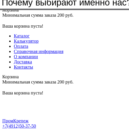
Почему выбирают именно нас
Меню
+7(4912)50-37-50
sbit@krep62.ru
Корзина
Минимальная сумма заказа 200 руб.
Ваша корзина пуста!
Каталог
Калькулятор
Оплата
Справочная информация
О компании
Доставка
Контакты
Корзина
Минимальная сумма заказа 200 руб.
Ваша корзина пуста!
ПромКрепеж
+7(4912)50-37-50