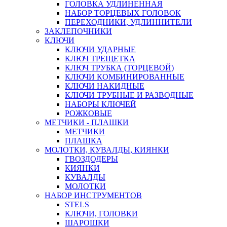
ГОЛОВКА УДЛИНЕННАЯ
НАБОР ТОРЦЕВЫХ ГОЛОВОК
ПЕРЕХОДНИКИ, УДЛИННИТЕЛИ
ЗАКЛЕПОЧНИКИ
КЛЮЧИ
КЛЮЧИ УДАРНЫЕ
КЛЮЧ ТРЕЩЕТКА
КЛЮЧ ТРУБКА (ТОРЦЕВОЙ)
КЛЮЧИ КОМБИНИРОВАННЫЕ
КЛЮЧИ НАКИДНЫЕ
КЛЮЧИ ТРУБНЫЕ И РАЗВОДНЫЕ
НАБОРЫ КЛЮЧЕЙ
РОЖКОВЫЕ
МЕТЧИКИ - ПЛАШКИ
МЕТЧИКИ
ПЛАШКА
МОЛОТКИ, КУВАЛДЫ, КИЯНКИ
ГВОЗДОДЕРЫ
КИЯНКИ
КУВАЛДЫ
МОЛОТКИ
НАБОР ИНСТРУМЕНТОВ
STELS
КЛЮЧИ, ГОЛОВКИ
ШАРОШКИ