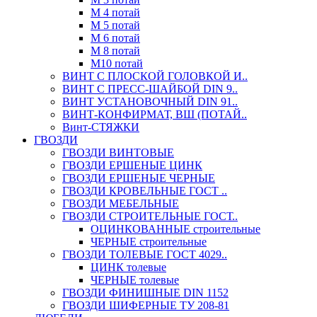
М 4 потай
М 5 потай
М 6 потай
М 8 потай
М10 потай
ВИНТ С ПЛОСКОЙ ГОЛОВКОЙ И..
ВИНТ С ПРЕСС-ШАЙБОЙ DIN 9..
ВИНТ УСТАНОВОЧНЫЙ DIN 91..
ВИНТ-КОНФИРМАТ, ВШ (ПОТАЙ..
Винт-СТЯЖКИ
ГВОЗДИ
ГВОЗДИ ВИНТОВЫЕ
ГВОЗДИ ЕРШЕНЫЕ ЦИНК
ГВОЗДИ ЕРШЕНЫЕ ЧЕРНЫЕ
ГВОЗДИ КРОВЕЛЬНЫЕ ГОСТ ..
ГВОЗДИ МЕБЕЛЬНЫЕ
ГВОЗДИ СТРОИТЕЛЬНЫЕ ГОСТ..
ОЦИНКОВАННЫЕ строительные
ЧЕРНЫЕ строительные
ГВОЗДИ ТОЛЕВЫЕ ГОСТ 4029..
ЦИНК толевые
ЧЕРНЫЕ толевые
ГВОЗДИ ФИНИШНЫЕ DIN 1152
ГВОЗДИ ШИФЕРНЫЕ ТУ 208-81