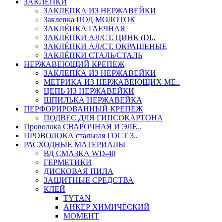
ЗАКЛЕПКИ
ЗАКЛЕПКА ИЗ НЕРЖАВЕЙКИ
Заклепка ПОД МОЛОТОК
ЗАКЛЁПКА ГАЕЧНАЯ
ЗАКЛЁПКИ АЛ/СТ. ЦИНК (DI..
ЗАКЛЁПКИ АЛ/СТ. ОКРАШЕНЫЕ
ЗАКЛЁПКИ СТАЛЬ/СТАЛЬ
НЕРЖАВЕЮЩИЙ КРЕПЕЖ
ЗАКЛЕПКА ИЗ НЕРЖАВЕЙКИ
МЕТРИКА ИЗ НЕРЖАВЕЮЩИХ МЕ..
ЦЕПЬ ИЗ НЕРЖАВЕЙКИ
ШПИЛЬКА НЕРЖАВЕЙКА
ПЕРФОРИРОВАННЫЙ КРЕПЕЖ
ПОДВЕС ДЛЯ ГИПСОКАРТОНА
Проволока СВАРОЧНАЯ И ЭЛЕ..
ПРОВОЛОКА стальная ГОСТ 3..
РАСХОДНЫЕ МАТЕРИАЛЫ
ВД СМАЗКА WD-40
ГЕРМЕТИКИ
ДИСКОВАЯ ПИЛА
ЗАЩИТНЫЕ СРЕДСТВА
КЛЕЙ
TYTAN
АНКЕР ХИМИЧЕСКИЙ
МОМЕНТ