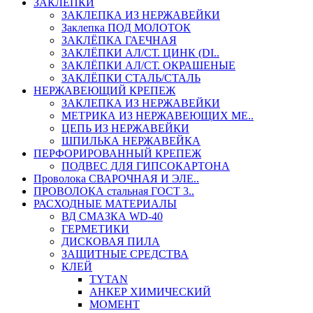
ЗАКЛЕПКИ
ЗАКЛЕПКА ИЗ НЕРЖАВЕЙКИ
Заклепка ПОД МОЛОТОК
ЗАКЛЁПКА ГАЕЧНАЯ
ЗАКЛЁПКИ АЛ/СТ. ЦИНК (DI..
ЗАКЛЁПКИ АЛ/СТ. ОКРАШЕНЫЕ
ЗАКЛЁПКИ СТАЛЬ/СТАЛЬ
НЕРЖАВЕЮЩИЙ КРЕПЕЖ
ЗАКЛЕПКА ИЗ НЕРЖАВЕЙКИ
МЕТРИКА ИЗ НЕРЖАВЕЮЩИХ МЕ..
ЦЕПЬ ИЗ НЕРЖАВЕЙКИ
ШПИЛЬКА НЕРЖАВЕЙКА
ПЕРФОРИРОВАННЫЙ КРЕПЕЖ
ПОДВЕС ДЛЯ ГИПСОКАРТОНА
Проволока СВАРОЧНАЯ И ЭЛЕ..
ПРОВОЛОКА стальная ГОСТ 3..
РАСХОДНЫЕ МАТЕРИАЛЫ
ВД СМАЗКА WD-40
ГЕРМЕТИКИ
ДИСКОВАЯ ПИЛА
ЗАЩИТНЫЕ СРЕДСТВА
КЛЕЙ
TYTAN
АНКЕР ХИМИЧЕСКИЙ
МОМЕНТ