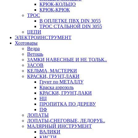
КРЮК-КОЛЬЦО
КРЮК-КРЮК
ТРОС
В ОПЛЕТКЕ ПВХ DIN 3055
ТРОС СТАЛЬНОЙ DIN 3055
ЦЕПИ
ЭЛЕКТРОИНСТРУМЕНТ
Хозтовары
Ведра
Ветошь
ЗАМКИ НАВЕСНЫЕ И НЕ ТОЛЬК..
ЗАСОВ
КЕЛЬМА, МАСТЕРКИ
КРАСКИ, ГРУНТ,ЛАКИ
Грунт по МЕТАЛЛУ
Краска аэрозоль
КРАСКИ, ГРУНТ,ЛАКИ
НЦ
ПРОПИТКА ПО ДЕРЕВУ
ПФ
ЛОПАТЫ
ЛОПАТЫ-СНЕГОВЫЕ, ЛЕДОРУБ..
МАЛЯРНЫЙ ИНСТРУМЕНТ
ВАЛИКИ
КИСТИ