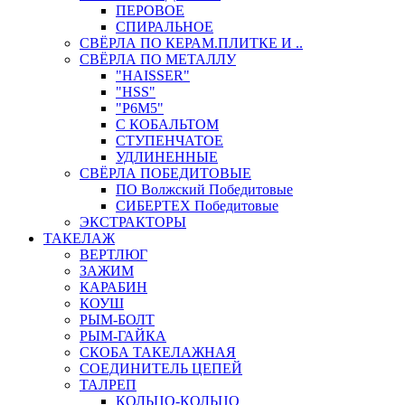
ПЕРОВОЕ
СПИРАЛЬНОЕ
СВЁРЛА ПО КЕРАМ.ПЛИТКЕ И ..
СВЁРЛА ПО МЕТАЛЛУ
"HAISSER"
"HSS"
"Р6М5"
С КОБАЛЬТОМ
СТУПЕНЧАТОЕ
УДЛИНЕННЫЕ
СВЁРЛА ПОБЕДИТОВЫЕ
ПО Волжский Победитовые
СИБЕРТЕХ Победитовые
ЭКСТРАКТОРЫ
ТАКЕЛАЖ
ВЕРТЛЮГ
ЗАЖИМ
КАРАБИН
КОУШ
РЫМ-БОЛТ
РЫМ-ГАЙКА
СКОБА ТАКЕЛАЖНАЯ
СОЕДИНИТЕЛЬ ЦЕПЕЙ
ТАЛРЕП
КОЛЬЦО-КОЛЬЦО