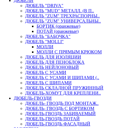
ДЮБЕЛИ
ДЮБЕЛЬ "DRIVA"
ДЮБЕЛЬ "MUD" МЕТАЛЛ. (В П..
ДЮБЕЛЬ "ZUM" ТРЕХРАСПОРНЫ..
ДЮБЕЛЬ "ZUM" УНИВЕРСАЛЬНЫ..
БОРТИК (оранжевые)
ПОТАЙ (оранжевые)
ДЮБЕЛЬ "БАБОЧКА"
ДЮБЕЛЬ "МOLLI"
МОЛЛИ
МОЛЛИ С ПРЯМЫМ КРЮКОМ
ДЮБЕЛЬ ДЛЯ ИЗОЛЯЦИИ
ДЮБЕЛЬ ДЛЯ ПЕНОБЛОКА
ДЮБЕЛЬ НЕЙЛОНОВЫЙ
ДЮБЕЛЬ С УСАМИ
ДЮБЕЛЬ С УСАМИ И ШИПАМИ (..
ДЮБЕЛЬ С ШИПАМИ
ДЮБЕЛЬ СКЛАДНОЙ ПРУЖИННЫЙ
ДЮБЕЛЬ-ХОМУТ ДЛЯ КРЕПЛЕНИ..
ДЮБЕЛЬ-ГВОЗДИ
ДЮБЕЛЬ- ГВОЗДЬ ПОД МОНТАЖ..
ДЮБЕЛЬ- ГВОЗДЬ С БОРТИКОМ
ДЮБЕЛЬ-ГВОЗДЬ ЗАБИВАЕМЫЙ
ДЮБЕЛЬ-ГВОЗДЬ ПОТАЙ
ДЮБЕЛЬ-ГВОЗДЬ ФАСАДНЫЙ