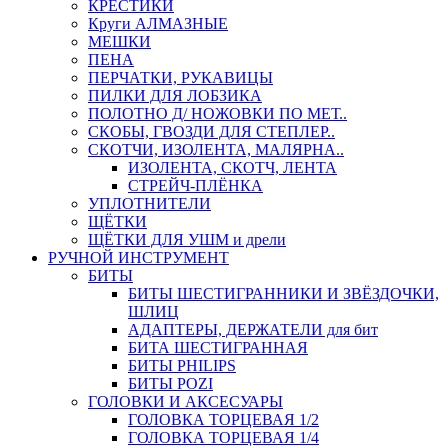
КРЕСТИКИ
Круги АЛМАЗНЫЕ
МЕШКИ
ПЕНА
ПЕРЧАТКИ, РУКАВИЦЫ
ПИЛКИ ДЛЯ ЛОБЗИКА
ПОЛОТНО Д/ НОЖОВКИ ПО МЕТ..
СКОБЫ, ГВОЗДИ ДЛЯ СТЕПЛЕР..
СКОТЧИ, ИЗОЛЕНТА, МАЛЯРНА..
ИЗОЛЕНТА, СКОТЧ, ЛЕНТА
СТРЕЙЧ-ПЛЁНКА
УПЛОТНИТЕЛИ
ЩЁТКИ
ЩЁТКИ ДЛЯ УШМ и дрели
РУЧНОЙ ИНСТРУМЕНТ
БИТЫ
БИТЫ ШЕСТИГРАННИКИ И ЗВЁЗДОЧКИ,
ШЛИЦ
АДАПТЕРЫ, ДЕРЖАТЕЛИ для бит
БИТА ШЕСТИГРАННАЯ
БИТЫ PHILIPS
БИТЫ POZI
ГОЛОВКИ И АКСЕСУАРЫ
ГОЛОВКА ТОРЦЕВАЯ 1/2
ГОЛОВКА ТОРЦЕВАЯ 1/4