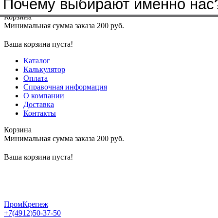
Почему выбирают именно нас
Меню
+7(4912)50-37-50
sbit@krep62.ru
Корзина
Минимальная сумма заказа 200 руб.
Ваша корзина пуста!
Каталог
Калькулятор
Оплата
Справочная информация
О компании
Доставка
Контакты
Корзина
Минимальная сумма заказа 200 руб.
Ваша корзина пуста!
ПромКрепеж
+7(4912)50-37-50