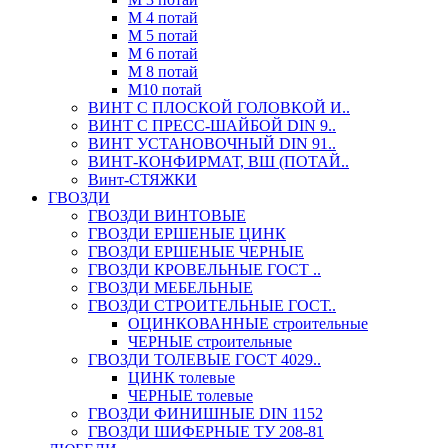
М 4 потай
М 5 потай
М 6 потай
М 8 потай
М10 потай
ВИНТ С ПЛОСКОЙ ГОЛОВКОЙ И..
ВИНТ С ПРЕСС-ШАЙБОЙ DIN 9..
ВИНТ УСТАНОВОЧНЫЙ DIN 91..
ВИНТ-КОНФИРМАТ, ВШ (ПОТАЙ..
Винт-СТЯЖКИ
ГВОЗДИ
ГВОЗДИ ВИНТОВЫЕ
ГВОЗДИ ЕРШЕНЫЕ ЦИНК
ГВОЗДИ ЕРШЕНЫЕ ЧЕРНЫЕ
ГВОЗДИ КРОВЕЛЬНЫЕ ГОСТ ..
ГВОЗДИ МЕБЕЛЬНЫЕ
ГВОЗДИ СТРОИТЕЛЬНЫЕ ГОСТ..
ОЦИНКОВАННЫЕ строительные
ЧЕРНЫЕ строительные
ГВОЗДИ ТОЛЕВЫЕ ГОСТ 4029..
ЦИНК толевые
ЧЕРНЫЕ толевые
ГВОЗДИ ФИНИШНЫЕ DIN 1152
ГВОЗДИ ШИФЕРНЫЕ ТУ 208-81