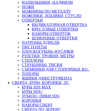
НАПИЛЬНИКИ, НАДФИЛИ
НОЖИ
НОЖНИЦЫ ПО МЕТАЛЛУ
НОЖОВКИ, ЛОБЗИКИ, СТУСЛО
ОТВЕРТКИ
ИНДИКАТОРНАЯ ОТВЕРТКА
КРЕСТОВЫЕ ОТВЕРТКИ
НАБОРЫ ОТВЕРТОК
ШЛИЦЕВЫЕ ОТВЕРТКИ
ПАТРОНЫ Д/ДРЕЛИ
ПИСТОЛЕТЫ
ПЛОСКОГУБЦЫ--КУСАЧКИ
РУЛЕТКИ, УРОВНИ, МЕТРЫ
СТЕПЛЕРЫ
СТРУБЦИНЫ, ТИСКИ
СЪЁМНИКИ ДЛЯ СТОПОРНЫХ КО..
ТОПОРЫ
ЯЩИКИ Д/ИНСТРУМЕНТА
СВЕРЛА, БУРЫ, КОРОНКИ, ЗУ..
БУРЫ SDS MAX
БУРЫ SDS+
ЗУБИЛО, ПИКИ SDS
КОРОНКИ
НАБОРЫ СВЕРЛ
СВЁРЛА ПО ДЕРЕВУ