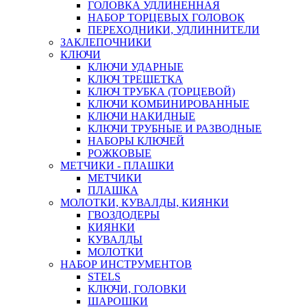
ГОЛОВКА УДЛИНЕННАЯ
НАБОР ТОРЦЕВЫХ ГОЛОВОК
ПЕРЕХОДНИКИ, УДЛИННИТЕЛИ
ЗАКЛЕПОЧНИКИ
КЛЮЧИ
КЛЮЧИ УДАРНЫЕ
КЛЮЧ ТРЕЩЕТКА
КЛЮЧ ТРУБКА (ТОРЦЕВОЙ)
КЛЮЧИ КОМБИНИРОВАННЫЕ
КЛЮЧИ НАКИДНЫЕ
КЛЮЧИ ТРУБНЫЕ И РАЗВОДНЫЕ
НАБОРЫ КЛЮЧЕЙ
РОЖКОВЫЕ
МЕТЧИКИ - ПЛАШКИ
МЕТЧИКИ
ПЛАШКА
МОЛОТКИ, КУВАЛДЫ, КИЯНКИ
ГВОЗДОДЕРЫ
КИЯНКИ
КУВАЛДЫ
МОЛОТКИ
НАБОР ИНСТРУМЕНТОВ
STELS
КЛЮЧИ, ГОЛОВКИ
ШАРОШКИ