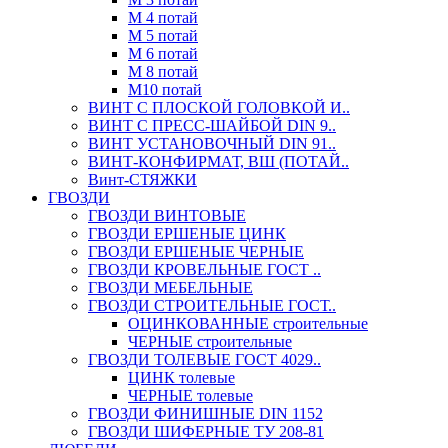
М 4 потай
М 5 потай
М 6 потай
М 8 потай
М10 потай
ВИНТ С ПЛОСКОЙ ГОЛОВКОЙ И..
ВИНТ С ПРЕСС-ШАЙБОЙ DIN 9..
ВИНТ УСТАНОВОЧНЫЙ DIN 91..
ВИНТ-КОНФИРМАТ, ВШ (ПОТАЙ..
Винт-СТЯЖКИ
ГВОЗДИ
ГВОЗДИ ВИНТОВЫЕ
ГВОЗДИ ЕРШЕНЫЕ ЦИНК
ГВОЗДИ ЕРШЕНЫЕ ЧЕРНЫЕ
ГВОЗДИ КРОВЕЛЬНЫЕ ГОСТ ..
ГВОЗДИ МЕБЕЛЬНЫЕ
ГВОЗДИ СТРОИТЕЛЬНЫЕ ГОСТ..
ОЦИНКОВАННЫЕ строительные
ЧЕРНЫЕ строительные
ГВОЗДИ ТОЛЕВЫЕ ГОСТ 4029..
ЦИНК толевые
ЧЕРНЫЕ толевые
ГВОЗДИ ФИНИШНЫЕ DIN 1152
ГВОЗДИ ШИФЕРНЫЕ ТУ 208-81