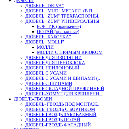
ДЮБЕЛИ
ДЮБЕЛЬ "DRIVA"
ДЮБЕЛЬ "MUD" МЕТАЛЛ. (В П..
ДЮБЕЛЬ "ZUM" ТРЕХРАСПОРНЫ..
ДЮБЕЛЬ "ZUM" УНИВЕРСАЛЬНЫ..
БОРТИК (оранжевые)
ПОТАЙ (оранжевые)
ДЮБЕЛЬ "БАБОЧКА"
ДЮБЕЛЬ "МOLLI"
МОЛЛИ
МОЛЛИ С ПРЯМЫМ КРЮКОМ
ДЮБЕЛЬ ДЛЯ ИЗОЛЯЦИИ
ДЮБЕЛЬ ДЛЯ ПЕНОБЛОКА
ДЮБЕЛЬ НЕЙЛОНОВЫЙ
ДЮБЕЛЬ С УСАМИ
ДЮБЕЛЬ С УСАМИ И ШИПАМИ (..
ДЮБЕЛЬ С ШИПАМИ
ДЮБЕЛЬ СКЛАДНОЙ ПРУЖИННЫЙ
ДЮБЕЛЬ-ХОМУТ ДЛЯ КРЕПЛЕНИ..
ДЮБЕЛЬ-ГВОЗДИ
ДЮБЕЛЬ- ГВОЗДЬ ПОД МОНТАЖ..
ДЮБЕЛЬ- ГВОЗДЬ С БОРТИКОМ
ДЮБЕЛЬ-ГВОЗДЬ ЗАБИВАЕМЫЙ
ДЮБЕЛЬ-ГВОЗДЬ ПОТАЙ
ДЮБЕЛЬ-ГВОЗДЬ ФАСАДНЫЙ