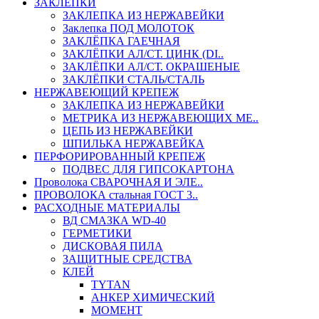
ЗАКЛЕПКИ
ЗАКЛЕПКА ИЗ НЕРЖАВЕЙКИ
Заклепка ПОД МОЛОТОК
ЗАКЛЁПКА ГАЕЧНАЯ
ЗАКЛЁПКИ АЛ/СТ. ЦИНК (DI..
ЗАКЛЁПКИ АЛ/СТ. ОКРАШЕНЫЕ
ЗАКЛЁПКИ СТАЛЬ/СТАЛЬ
НЕРЖАВЕЮЩИЙ КРЕПЕЖ
ЗАКЛЕПКА ИЗ НЕРЖАВЕЙКИ
МЕТРИКА ИЗ НЕРЖАВЕЮЩИХ МЕ..
ЦЕПЬ ИЗ НЕРЖАВЕЙКИ
ШПИЛЬКА НЕРЖАВЕЙКА
ПЕРФОРИРОВАННЫЙ КРЕПЕЖ
ПОДВЕС ДЛЯ ГИПСОКАРТОНА
Проволока СВАРОЧНАЯ И ЭЛЕ..
ПРОВОЛОКА стальная ГОСТ 3..
РАСХОДНЫЕ МАТЕРИАЛЫ
ВД СМАЗКА WD-40
ГЕРМЕТИКИ
ДИСКОВАЯ ПИЛА
ЗАЩИТНЫЕ СРЕДСТВА
КЛЕЙ
TYTAN
АНКЕР ХИМИЧЕСКИЙ
МОМЕНТ