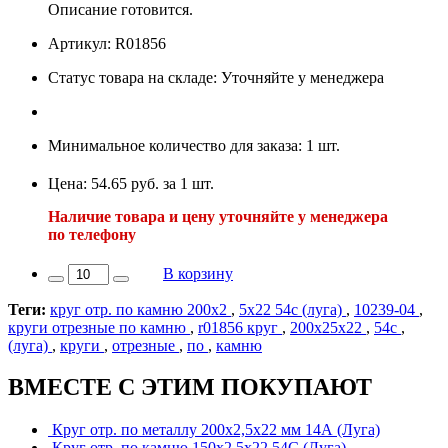
Описание готовится.
Артикул: R01856
Статус товара на складе: Уточняйте у менеджера
Минимальное количество для заказа: 1 шт.
Цена: 54.65 руб. за 1 шт.
Наличие товара и цену уточняйте у менеджера
по телефону
В корзину
Теги:
круг отр. по камню 200х2
,
5х22 54с (луга)
,
10239-04
,
круги отрезные по камню
,
r01856 круг
,
200х25х22
,
54с
,
(луга)
,
круги
,
отрезные
,
по
,
камню
ВМЕСТЕ С ЭТИМ ПОКУПАЮТ
Круг отр. по металлу 200х2,5х22 мм 14А (Луга)
Круг отр. по камню 150х2,5х22 54С (Луга)