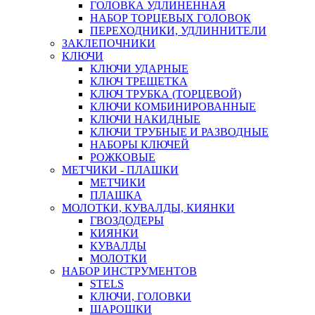
ГОЛОВКА УДЛИНЕННАЯ
НАБОР ТОРЦЕВЫХ ГОЛОВОК
ПЕРЕХОДНИКИ, УДЛИННИТЕЛИ
ЗАКЛЕПОЧНИКИ
КЛЮЧИ
КЛЮЧИ УДАРНЫЕ
КЛЮЧ ТРЕЩЕТКА
КЛЮЧ ТРУБКА (ТОРЦЕВОЙ)
КЛЮЧИ КОМБИНИРОВАННЫЕ
КЛЮЧИ НАКИДНЫЕ
КЛЮЧИ ТРУБНЫЕ И РАЗВОДНЫЕ
НАБОРЫ КЛЮЧЕЙ
РОЖКОВЫЕ
МЕТЧИКИ - ПЛАШКИ
МЕТЧИКИ
ПЛАШКА
МОЛОТКИ, КУВАЛДЫ, КИЯНКИ
ГВОЗДОДЕРЫ
КИЯНКИ
КУВАЛДЫ
МОЛОТКИ
НАБОР ИНСТРУМЕНТОВ
STELS
КЛЮЧИ, ГОЛОВКИ
ШАРОШКИ