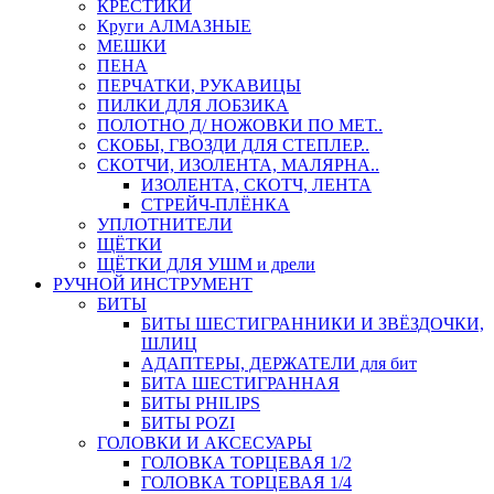
КРЕСТИКИ
Круги АЛМАЗНЫЕ
МЕШКИ
ПЕНА
ПЕРЧАТКИ, РУКАВИЦЫ
ПИЛКИ ДЛЯ ЛОБЗИКА
ПОЛОТНО Д/ НОЖОВКИ ПО МЕТ..
СКОБЫ, ГВОЗДИ ДЛЯ СТЕПЛЕР..
СКОТЧИ, ИЗОЛЕНТА, МАЛЯРНА..
ИЗОЛЕНТА, СКОТЧ, ЛЕНТА
СТРЕЙЧ-ПЛЁНКА
УПЛОТНИТЕЛИ
ЩЁТКИ
ЩЁТКИ ДЛЯ УШМ и дрели
РУЧНОЙ ИНСТРУМЕНТ
БИТЫ
БИТЫ ШЕСТИГРАННИКИ И ЗВЁЗДОЧКИ,
ШЛИЦ
АДАПТЕРЫ, ДЕРЖАТЕЛИ для бит
БИТА ШЕСТИГРАННАЯ
БИТЫ PHILIPS
БИТЫ POZI
ГОЛОВКИ И АКСЕСУАРЫ
ГОЛОВКА ТОРЦЕВАЯ 1/2
ГОЛОВКА ТОРЦЕВАЯ 1/4