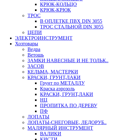
КРЮК-КОЛЬЦО
КРЮК-КРЮК
ТРОС
В ОПЛЕТКЕ ПВХ DIN 3055
ТРОС СТАЛЬНОЙ DIN 3055
ЦЕПИ
ЭЛЕКТРОИНСТРУМЕНТ
Хозтовары
Ведра
Ветошь
ЗАМКИ НАВЕСНЫЕ И НЕ ТОЛЬК..
ЗАСОВ
КЕЛЬМА, МАСТЕРКИ
КРАСКИ, ГРУНТ,ЛАКИ
Грунт по МЕТАЛЛУ
Краска аэрозоль
КРАСКИ, ГРУНТ,ЛАКИ
НЦ
ПРОПИТКА ПО ДЕРЕВУ
ПФ
ЛОПАТЫ
ЛОПАТЫ-СНЕГОВЫЕ, ЛЕДОРУБ..
МАЛЯРНЫЙ ИНСТРУМЕНТ
ВАЛИКИ
КИСТИ