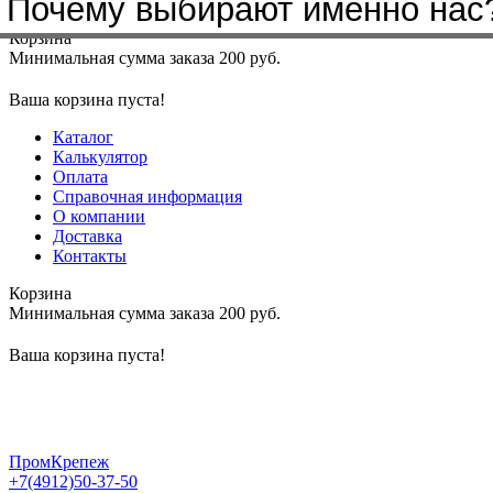
Почему выбирают именно нас
Меню
+7(4912)50-37-50
sbit@krep62.ru
Корзина
Минимальная сумма заказа 200 руб.
Ваша корзина пуста!
Каталог
Калькулятор
Оплата
Справочная информация
О компании
Доставка
Контакты
Корзина
Минимальная сумма заказа 200 руб.
Ваша корзина пуста!
ПромКрепеж
+7(4912)50-37-50