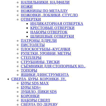
НАПИЛЬНИКИ, НАДФИЛИ
НОЖИ
НОЖНИЦЫ ПО МЕТАЛЛУ
НОЖОВКИ, ЛОБЗИКИ, СТУСЛО
ОТВЕРТКИ
ИНДИКАТОРНАЯ ОТВЕРТКА
КРЕСТОВЫЕ ОТВЕРТКИ
НАБОРЫ ОТВЕРТОК
ШЛИЦЕВЫЕ ОТВЕРТКИ
ПАТРОНЫ Д/ДРЕЛИ
ПИСТОЛЕТЫ
ПЛОСКОГУБЦЫ--КУСАЧКИ
РУЛЕТКИ, УРОВНИ, МЕТРЫ
СТЕПЛЕРЫ
СТРУБЦИНЫ, ТИСКИ
СЪЁМНИКИ ДЛЯ СТОПОРНЫХ КО..
ТОПОРЫ
ЯЩИКИ Д/ИНСТРУМЕНТА
СВЕРЛА, БУРЫ, КОРОНКИ, ЗУ..
БУРЫ SDS MAX
БУРЫ SDS+
ЗУБИЛО, ПИКИ SDS
КОРОНКИ
НАБОРЫ СВЕРЛ
СВЁРЛА ПО ДЕРЕВУ