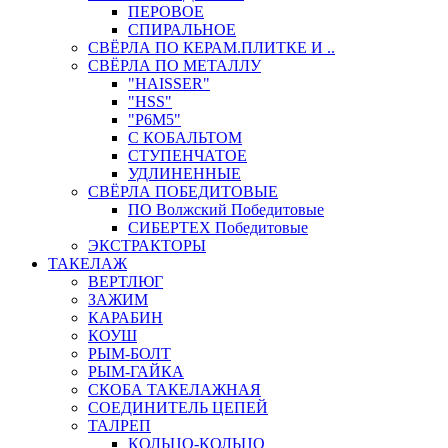
ПЕРОВОЕ
СПИРАЛЬНОЕ
СВЁРЛА ПО КЕРАМ.ПЛИТКЕ И ..
СВЁРЛА ПО МЕТАЛЛУ
"HAISSER"
"HSS"
"Р6М5"
С КОБАЛЬТОМ
СТУПЕНЧАТОЕ
УДЛИНЕННЫЕ
СВЁРЛА ПОБЕДИТОВЫЕ
ПО Волжский Победитовые
СИБЕРТЕХ Победитовые
ЭКСТРАКТОРЫ
ТАКЕЛАЖ
ВЕРТЛЮГ
ЗАЖИМ
КАРАБИН
КОУШ
РЫМ-БОЛТ
РЫМ-ГАЙКА
СКОБА ТАКЕЛАЖНАЯ
СОЕДИНИТЕЛЬ ЦЕПЕЙ
ТАЛРЕП
КОЛЬЦО-КОЛЬЦО