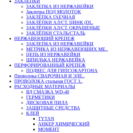
ЗАКЛЕПКИ
ЗАКЛЕПКА ИЗ НЕРЖАВЕЙКИ
Заклепка ПОД МОЛОТОК
ЗАКЛЁПКА ГАЕЧНАЯ
ЗАКЛЁПКИ АЛ/СТ. ЦИНК (DI..
ЗАКЛЁПКИ АЛ/СТ. ОКРАШЕНЫЕ
ЗАКЛЁПКИ СТАЛЬ/СТАЛЬ
НЕРЖАВЕЮЩИЙ КРЕПЕЖ
ЗАКЛЕПКА ИЗ НЕРЖАВЕЙКИ
МЕТРИКА ИЗ НЕРЖАВЕЮЩИХ МЕ..
ЦЕПЬ ИЗ НЕРЖАВЕЙКИ
ШПИЛЬКА НЕРЖАВЕЙКА
ПЕРФОРИРОВАННЫЙ КРЕПЕЖ
ПОДВЕС ДЛЯ ГИПСОКАРТОНА
Проволока СВАРОЧНАЯ И ЭЛЕ..
ПРОВОЛОКА стальная ГОСТ 3..
РАСХОДНЫЕ МАТЕРИАЛЫ
ВД СМАЗКА WD-40
ГЕРМЕТИКИ
ДИСКОВАЯ ПИЛА
ЗАЩИТНЫЕ СРЕДСТВА
КЛЕЙ
TYTAN
АНКЕР ХИМИЧЕСКИЙ
МОМЕНТ