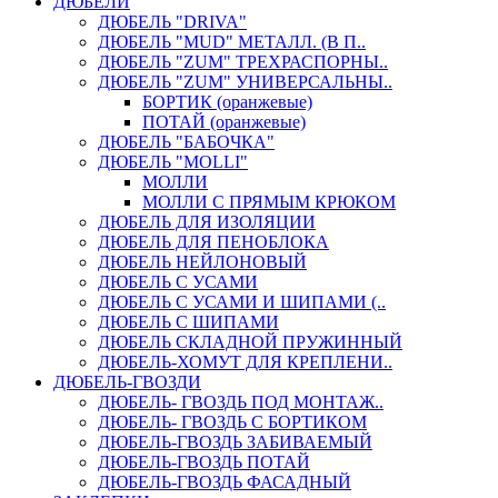
ДЮБЕЛИ
ДЮБЕЛЬ "DRIVA"
ДЮБЕЛЬ "MUD" МЕТАЛЛ. (В П..
ДЮБЕЛЬ "ZUM" ТРЕХРАСПОРНЫ..
ДЮБЕЛЬ "ZUM" УНИВЕРСАЛЬНЫ..
БОРТИК (оранжевые)
ПОТАЙ (оранжевые)
ДЮБЕЛЬ "БАБОЧКА"
ДЮБЕЛЬ "МOLLI"
МОЛЛИ
МОЛЛИ С ПРЯМЫМ КРЮКОМ
ДЮБЕЛЬ ДЛЯ ИЗОЛЯЦИИ
ДЮБЕЛЬ ДЛЯ ПЕНОБЛОКА
ДЮБЕЛЬ НЕЙЛОНОВЫЙ
ДЮБЕЛЬ С УСАМИ
ДЮБЕЛЬ С УСАМИ И ШИПАМИ (..
ДЮБЕЛЬ С ШИПАМИ
ДЮБЕЛЬ СКЛАДНОЙ ПРУЖИННЫЙ
ДЮБЕЛЬ-ХОМУТ ДЛЯ КРЕПЛЕНИ..
ДЮБЕЛЬ-ГВОЗДИ
ДЮБЕЛЬ- ГВОЗДЬ ПОД МОНТАЖ..
ДЮБЕЛЬ- ГВОЗДЬ С БОРТИКОМ
ДЮБЕЛЬ-ГВОЗДЬ ЗАБИВАЕМЫЙ
ДЮБЕЛЬ-ГВОЗДЬ ПОТАЙ
ДЮБЕЛЬ-ГВОЗДЬ ФАСАДНЫЙ