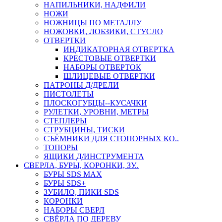
НАПИЛЬНИКИ, НАДФИЛИ
НОЖИ
НОЖНИЦЫ ПО МЕТАЛЛУ
НОЖОВКИ, ЛОБЗИКИ, СТУСЛО
ОТВЕРТКИ
ИНДИКАТОРНАЯ ОТВЕРТКА
КРЕСТОВЫЕ ОТВЕРТКИ
НАБОРЫ ОТВЕРТОК
ШЛИЦЕВЫЕ ОТВЕРТКИ
ПАТРОНЫ Д/ДРЕЛИ
ПИСТОЛЕТЫ
ПЛОСКОГУБЦЫ--КУСАЧКИ
РУЛЕТКИ, УРОВНИ, МЕТРЫ
СТЕПЛЕРЫ
СТРУБЦИНЫ, ТИСКИ
СЪЁМНИКИ ДЛЯ СТОПОРНЫХ КО..
ТОПОРЫ
ЯЩИКИ Д/ИНСТРУМЕНТА
СВЕРЛА, БУРЫ, КОРОНКИ, ЗУ..
БУРЫ SDS MAX
БУРЫ SDS+
ЗУБИЛО, ПИКИ SDS
КОРОНКИ
НАБОРЫ СВЕРЛ
СВЁРЛА ПО ДЕРЕВУ