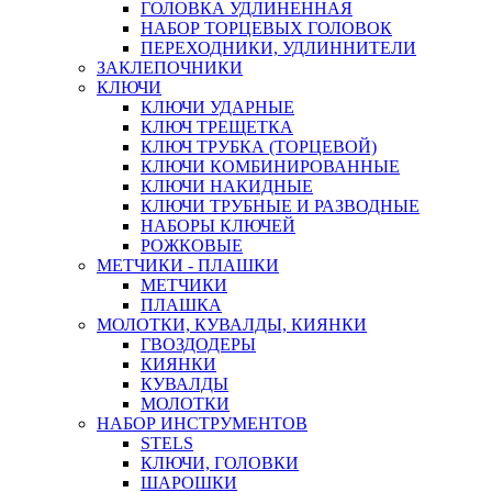
ГОЛОВКА УДЛИНЕННАЯ
НАБОР ТОРЦЕВЫХ ГОЛОВОК
ПЕРЕХОДНИКИ, УДЛИННИТЕЛИ
ЗАКЛЕПОЧНИКИ
КЛЮЧИ
КЛЮЧИ УДАРНЫЕ
КЛЮЧ ТРЕЩЕТКА
КЛЮЧ ТРУБКА (ТОРЦЕВОЙ)
КЛЮЧИ КОМБИНИРОВАННЫЕ
КЛЮЧИ НАКИДНЫЕ
КЛЮЧИ ТРУБНЫЕ И РАЗВОДНЫЕ
НАБОРЫ КЛЮЧЕЙ
РОЖКОВЫЕ
МЕТЧИКИ - ПЛАШКИ
МЕТЧИКИ
ПЛАШКА
МОЛОТКИ, КУВАЛДЫ, КИЯНКИ
ГВОЗДОДЕРЫ
КИЯНКИ
КУВАЛДЫ
МОЛОТКИ
НАБОР ИНСТРУМЕНТОВ
STELS
КЛЮЧИ, ГОЛОВКИ
ШАРОШКИ