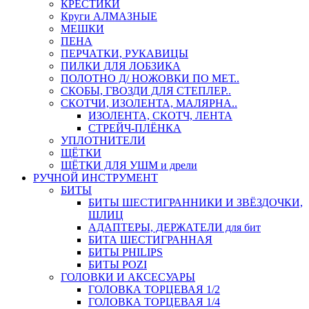
КРЕСТИКИ
Круги АЛМАЗНЫЕ
МЕШКИ
ПЕНА
ПЕРЧАТКИ, РУКАВИЦЫ
ПИЛКИ ДЛЯ ЛОБЗИКА
ПОЛОТНО Д/ НОЖОВКИ ПО МЕТ..
СКОБЫ, ГВОЗДИ ДЛЯ СТЕПЛЕР..
СКОТЧИ, ИЗОЛЕНТА, МАЛЯРНА..
ИЗОЛЕНТА, СКОТЧ, ЛЕНТА
СТРЕЙЧ-ПЛЁНКА
УПЛОТНИТЕЛИ
ЩЁТКИ
ЩЁТКИ ДЛЯ УШМ и дрели
РУЧНОЙ ИНСТРУМЕНТ
БИТЫ
БИТЫ ШЕСТИГРАННИКИ И ЗВЁЗДОЧКИ,
ШЛИЦ
АДАПТЕРЫ, ДЕРЖАТЕЛИ для бит
БИТА ШЕСТИГРАННАЯ
БИТЫ PHILIPS
БИТЫ POZI
ГОЛОВКИ И АКСЕСУАРЫ
ГОЛОВКА ТОРЦЕВАЯ 1/2
ГОЛОВКА ТОРЦЕВАЯ 1/4