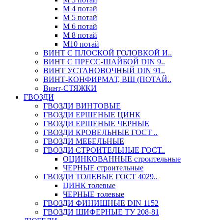
М 4 потай
М 5 потай
М 6 потай
М 8 потай
М10 потай
ВИНТ С ПЛОСКОЙ ГОЛОВКОЙ И..
ВИНТ С ПРЕСС-ШАЙБОЙ DIN 9..
ВИНТ УСТАНОВОЧНЫЙ DIN 91..
ВИНТ-КОНФИРМАТ, ВШ (ПОТАЙ..
Винт-СТЯЖКИ
ГВОЗДИ
ГВОЗДИ ВИНТОВЫЕ
ГВОЗДИ ЕРШЕНЫЕ ЦИНК
ГВОЗДИ ЕРШЕНЫЕ ЧЕРНЫЕ
ГВОЗДИ КРОВЕЛЬНЫЕ ГОСТ ..
ГВОЗДИ МЕБЕЛЬНЫЕ
ГВОЗДИ СТРОИТЕЛЬНЫЕ ГОСТ..
ОЦИНКОВАННЫЕ строительные
ЧЕРНЫЕ строительные
ГВОЗДИ ТОЛЕВЫЕ ГОСТ 4029..
ЦИНК толевые
ЧЕРНЫЕ толевые
ГВОЗДИ ФИНИШНЫЕ DIN 1152
ГВОЗДИ ШИФЕРНЫЕ ТУ 208-81