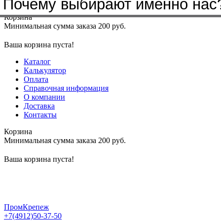
Почему выбирают именно нас
Меню
+7(4912)50-37-50
sbit@krep62.ru
Корзина
Минимальная сумма заказа 200 руб.
Ваша корзина пуста!
Каталог
Калькулятор
Оплата
Справочная информация
О компании
Доставка
Контакты
Корзина
Минимальная сумма заказа 200 руб.
Ваша корзина пуста!
ПромКрепеж
+7(4912)50-37-50