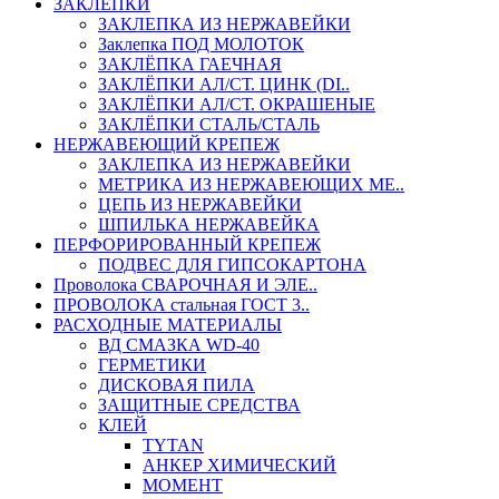
ЗАКЛЕПКИ
ЗАКЛЕПКА ИЗ НЕРЖАВЕЙКИ
Заклепка ПОД МОЛОТОК
ЗАКЛЁПКА ГАЕЧНАЯ
ЗАКЛЁПКИ АЛ/СТ. ЦИНК (DI..
ЗАКЛЁПКИ АЛ/СТ. ОКРАШЕНЫЕ
ЗАКЛЁПКИ СТАЛЬ/СТАЛЬ
НЕРЖАВЕЮЩИЙ КРЕПЕЖ
ЗАКЛЕПКА ИЗ НЕРЖАВЕЙКИ
МЕТРИКА ИЗ НЕРЖАВЕЮЩИХ МЕ..
ЦЕПЬ ИЗ НЕРЖАВЕЙКИ
ШПИЛЬКА НЕРЖАВЕЙКА
ПЕРФОРИРОВАННЫЙ КРЕПЕЖ
ПОДВЕС ДЛЯ ГИПСОКАРТОНА
Проволока СВАРОЧНАЯ И ЭЛЕ..
ПРОВОЛОКА стальная ГОСТ 3..
РАСХОДНЫЕ МАТЕРИАЛЫ
ВД СМАЗКА WD-40
ГЕРМЕТИКИ
ДИСКОВАЯ ПИЛА
ЗАЩИТНЫЕ СРЕДСТВА
КЛЕЙ
TYTAN
АНКЕР ХИМИЧЕСКИЙ
МОМЕНТ