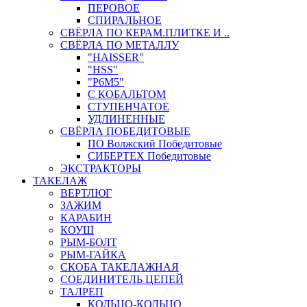
ПЕРОВОЕ
СПИРАЛЬНОЕ
СВЁРЛА ПО КЕРАМ.ПЛИТКЕ И ..
СВЁРЛА ПО МЕТАЛЛУ
"HAISSER"
"HSS"
"Р6М5"
С КОБАЛЬТОМ
СТУПЕНЧАТОЕ
УДЛИНЕННЫЕ
СВЁРЛА ПОБЕДИТОВЫЕ
ПО Волжский Победитовые
СИБЕРТЕХ Победитовые
ЭКСТРАКТОРЫ
ТАКЕЛАЖ
ВЕРТЛЮГ
ЗАЖИМ
КАРАБИН
КОУШ
РЫМ-БОЛТ
РЫМ-ГАЙКА
СКОБА ТАКЕЛАЖНАЯ
СОЕДИНИТЕЛЬ ЦЕПЕЙ
ТАЛРЕП
КОЛЬЦО-КОЛЬЦО