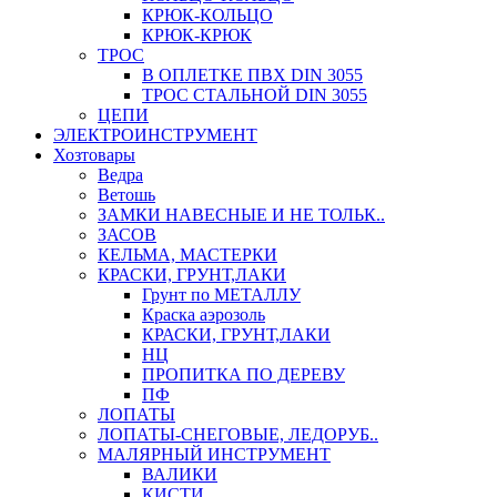
КРЮК-КОЛЬЦО
КРЮК-КРЮК
ТРОС
В ОПЛЕТКЕ ПВХ DIN 3055
ТРОС СТАЛЬНОЙ DIN 3055
ЦЕПИ
ЭЛЕКТРОИНСТРУМЕНТ
Хозтовары
Ведра
Ветошь
ЗАМКИ НАВЕСНЫЕ И НЕ ТОЛЬК..
ЗАСОВ
КЕЛЬМА, МАСТЕРКИ
КРАСКИ, ГРУНТ,ЛАКИ
Грунт по МЕТАЛЛУ
Краска аэрозоль
КРАСКИ, ГРУНТ,ЛАКИ
НЦ
ПРОПИТКА ПО ДЕРЕВУ
ПФ
ЛОПАТЫ
ЛОПАТЫ-СНЕГОВЫЕ, ЛЕДОРУБ..
МАЛЯРНЫЙ ИНСТРУМЕНТ
ВАЛИКИ
КИСТИ