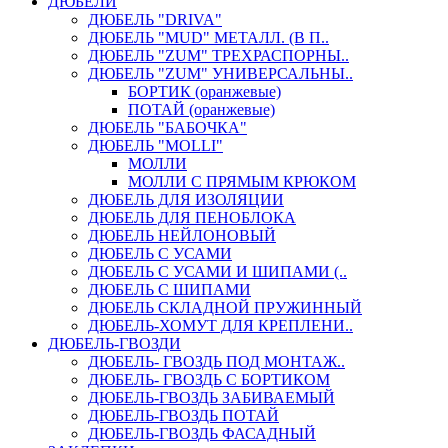
ДЮБЕЛИ
ДЮБЕЛЬ "DRIVA"
ДЮБЕЛЬ "MUD" МЕТАЛЛ. (В П..
ДЮБЕЛЬ "ZUM" ТРЕХРАСПОРНЫ..
ДЮБЕЛЬ "ZUM" УНИВЕРСАЛЬНЫ..
БОРТИК (оранжевые)
ПОТАЙ (оранжевые)
ДЮБЕЛЬ "БАБОЧКА"
ДЮБЕЛЬ "МOLLI"
МОЛЛИ
МОЛЛИ С ПРЯМЫМ КРЮКОМ
ДЮБЕЛЬ ДЛЯ ИЗОЛЯЦИИ
ДЮБЕЛЬ ДЛЯ ПЕНОБЛОКА
ДЮБЕЛЬ НЕЙЛОНОВЫЙ
ДЮБЕЛЬ С УСАМИ
ДЮБЕЛЬ С УСАМИ И ШИПАМИ (..
ДЮБЕЛЬ С ШИПАМИ
ДЮБЕЛЬ СКЛАДНОЙ ПРУЖИННЫЙ
ДЮБЕЛЬ-ХОМУТ ДЛЯ КРЕПЛЕНИ..
ДЮБЕЛЬ-ГВОЗДИ
ДЮБЕЛЬ- ГВОЗДЬ ПОД МОНТАЖ..
ДЮБЕЛЬ- ГВОЗДЬ С БОРТИКОМ
ДЮБЕЛЬ-ГВОЗДЬ ЗАБИВАЕМЫЙ
ДЮБЕЛЬ-ГВОЗДЬ ПОТАЙ
ДЮБЕЛЬ-ГВОЗДЬ ФАСАДНЫЙ