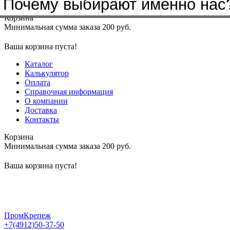
Почему выбирают именно нас
Меню
+7(4912)50-37-50
sbit@krep62.ru
Корзина
Минимальная сумма заказа 200 руб.
Ваша корзина пуста!
Каталог
Калькулятор
Оплата
Справочная информация
О компании
Доставка
Контакты
Корзина
Минимальная сумма заказа 200 руб.
Ваша корзина пуста!
ПромКрепеж
+7(4912)50-37-50