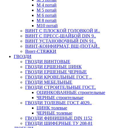
М 4 потай
М 5 потай
М 6 потай
М 8 потай
М10 потай
ВИНТ С ПЛОСКОЙ ГОЛОВКОЙ И..
ВИНТ С ПРЕСС-ШАЙБОЙ DIN 9..
ВИНТ УСТАНОВОЧНЫЙ DIN 91..
ВИНТ-КОНФИРМАТ, ВШ (ПОТАЙ..
Винт-СТЯЖКИ
ГВОЗДИ
ГВОЗДИ ВИНТОВЫЕ
ГВОЗДИ ЕРШЕНЫЕ ЦИНК
ГВОЗДИ ЕРШЕНЫЕ ЧЕРНЫЕ
ГВОЗДИ КРОВЕЛЬНЫЕ ГОСТ ..
ГВОЗДИ МЕБЕЛЬНЫЕ
ГВОЗДИ СТРОИТЕЛЬНЫЕ ГОСТ..
ОЦИНКОВАННЫЕ строительные
ЧЕРНЫЕ строительные
ГВОЗДИ ТОЛЕВЫЕ ГОСТ 4029..
ЦИНК толевые
ЧЕРНЫЕ толевые
ГВОЗДИ ФИНИШНЫЕ DIN 1152
ГВОЗДИ ШИФЕРНЫЕ ТУ 208-81