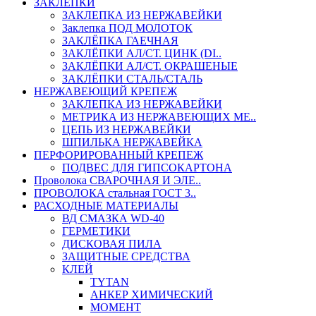
ЗАКЛЕПКИ
ЗАКЛЕПКА ИЗ НЕРЖАВЕЙКИ
Заклепка ПОД МОЛОТОК
ЗАКЛЁПКА ГАЕЧНАЯ
ЗАКЛЁПКИ АЛ/СТ. ЦИНК (DI..
ЗАКЛЁПКИ АЛ/СТ. ОКРАШЕНЫЕ
ЗАКЛЁПКИ СТАЛЬ/СТАЛЬ
НЕРЖАВЕЮЩИЙ КРЕПЕЖ
ЗАКЛЕПКА ИЗ НЕРЖАВЕЙКИ
МЕТРИКА ИЗ НЕРЖАВЕЮЩИХ МЕ..
ЦЕПЬ ИЗ НЕРЖАВЕЙКИ
ШПИЛЬКА НЕРЖАВЕЙКА
ПЕРФОРИРОВАННЫЙ КРЕПЕЖ
ПОДВЕС ДЛЯ ГИПСОКАРТОНА
Проволока СВАРОЧНАЯ И ЭЛЕ..
ПРОВОЛОКА стальная ГОСТ 3..
РАСХОДНЫЕ МАТЕРИАЛЫ
ВД СМАЗКА WD-40
ГЕРМЕТИКИ
ДИСКОВАЯ ПИЛА
ЗАЩИТНЫЕ СРЕДСТВА
КЛЕЙ
TYTAN
АНКЕР ХИМИЧЕСКИЙ
МОМЕНТ