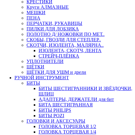
КРЕСТИКИ
Круги АЛМАЗНЫЕ
МЕШКИ
ПЕНА
ПЕРЧАТКИ, РУКАВИЦЫ
ПИЛКИ ДЛЯ ЛОБЗИКА
ПОЛОТНО Д/ НОЖОВКИ ПО МЕТ..
СКОБЫ, ГВОЗДИ ДЛЯ СТЕПЛЕР..
СКОТЧИ, ИЗОЛЕНТА, МАЛЯРНА..
ИЗОЛЕНТА, СКОТЧ, ЛЕНТА
СТРЕЙЧ-ПЛЁНКА
УПЛОТНИТЕЛИ
ЩЁТКИ
ЩЁТКИ ДЛЯ УШМ и дрели
РУЧНОЙ ИНСТРУМЕНТ
БИТЫ
БИТЫ ШЕСТИГРАННИКИ И ЗВЁЗДОЧКИ,
ШЛИЦ
АДАПТЕРЫ, ДЕРЖАТЕЛИ для бит
БИТА ШЕСТИГРАННАЯ
БИТЫ PHILIPS
БИТЫ POZI
ГОЛОВКИ И АКСЕСУАРЫ
ГОЛОВКА ТОРЦЕВАЯ 1/2
ГОЛОВКА ТОРЦЕВАЯ 1/4