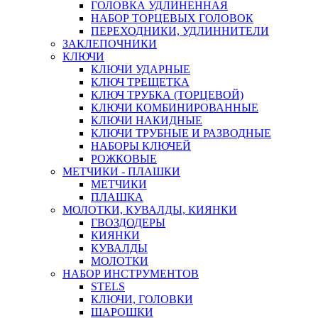
ГОЛОВКА УДЛИНЕННАЯ
НАБОР ТОРЦЕВЫХ ГОЛОВОК
ПЕРЕХОДНИКИ, УДЛИННИТЕЛИ
ЗАКЛЕПОЧНИКИ
КЛЮЧИ
КЛЮЧИ УДАРНЫЕ
КЛЮЧ ТРЕЩЕТКА
КЛЮЧ ТРУБКА (ТОРЦЕВОЙ)
КЛЮЧИ КОМБИНИРОВАННЫЕ
КЛЮЧИ НАКИДНЫЕ
КЛЮЧИ ТРУБНЫЕ И РАЗВОДНЫЕ
НАБОРЫ КЛЮЧЕЙ
РОЖКОВЫЕ
МЕТЧИКИ - ПЛАШКИ
МЕТЧИКИ
ПЛАШКА
МОЛОТКИ, КУВАЛДЫ, КИЯНКИ
ГВОЗДОДЕРЫ
КИЯНКИ
КУВАЛДЫ
МОЛОТКИ
НАБОР ИНСТРУМЕНТОВ
STELS
КЛЮЧИ, ГОЛОВКИ
ШАРОШКИ