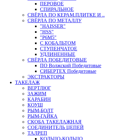
ПЕРОВОЕ
СПИРАЛЬНОЕ
СВЁРЛА ПО КЕРАМ.ПЛИТКЕ И ..
СВЁРЛА ПО МЕТАЛЛУ
"HAISSER"
"HSS"
"Р6М5"
С КОБАЛЬТОМ
СТУПЕНЧАТОЕ
УДЛИНЕННЫЕ
СВЁРЛА ПОБЕДИТОВЫЕ
ПО Волжский Победитовые
СИБЕРТЕХ Победитовые
ЭКСТРАКТОРЫ
ТАКЕЛАЖ
ВЕРТЛЮГ
ЗАЖИМ
КАРАБИН
КОУШ
РЫМ-БОЛТ
РЫМ-ГАЙКА
СКОБА ТАКЕЛАЖНАЯ
СОЕДИНИТЕЛЬ ЦЕПЕЙ
ТАЛРЕП
КОЛЬЦО-КОЛЬЦО