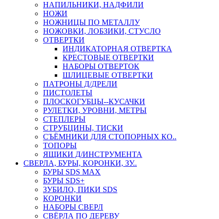
НАПИЛЬНИКИ, НАДФИЛИ
НОЖИ
НОЖНИЦЫ ПО МЕТАЛЛУ
НОЖОВКИ, ЛОБЗИКИ, СТУСЛО
ОТВЕРТКИ
ИНДИКАТОРНАЯ ОТВЕРТКА
КРЕСТОВЫЕ ОТВЕРТКИ
НАБОРЫ ОТВЕРТОК
ШЛИЦЕВЫЕ ОТВЕРТКИ
ПАТРОНЫ Д/ДРЕЛИ
ПИСТОЛЕТЫ
ПЛОСКОГУБЦЫ--КУСАЧКИ
РУЛЕТКИ, УРОВНИ, МЕТРЫ
СТЕПЛЕРЫ
СТРУБЦИНЫ, ТИСКИ
СЪЁМНИКИ ДЛЯ СТОПОРНЫХ КО..
ТОПОРЫ
ЯЩИКИ Д/ИНСТРУМЕНТА
СВЕРЛА, БУРЫ, КОРОНКИ, ЗУ..
БУРЫ SDS MAX
БУРЫ SDS+
ЗУБИЛО, ПИКИ SDS
КОРОНКИ
НАБОРЫ СВЕРЛ
СВЁРЛА ПО ДЕРЕВУ