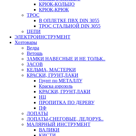
КРЮК-КОЛЬЦО
КРЮК-КРЮК
ТРОС
В ОПЛЕТКЕ ПВХ DIN 3055
ТРОС СТАЛЬНОЙ DIN 3055
ЦЕПИ
ЭЛЕКТРОИНСТРУМЕНТ
Хозтовары
Ведра
Ветошь
ЗАМКИ НАВЕСНЫЕ И НЕ ТОЛЬК..
ЗАСОВ
КЕЛЬМА, МАСТЕРКИ
КРАСКИ, ГРУНТ,ЛАКИ
Грунт по МЕТАЛЛУ
Краска аэрозоль
КРАСКИ, ГРУНТ,ЛАКИ
НЦ
ПРОПИТКА ПО ДЕРЕВУ
ПФ
ЛОПАТЫ
ЛОПАТЫ-СНЕГОВЫЕ, ЛЕДОРУБ..
МАЛЯРНЫЙ ИНСТРУМЕНТ
ВАЛИКИ
КИСТИ