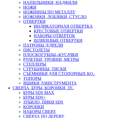
НАПИЛЬНИКИ, НАДФИЛИ
НОЖИ
НОЖНИЦЫ ПО МЕТАЛЛУ
НОЖОВКИ, ЛОБЗИКИ, СТУСЛО
ОТВЕРТКИ
ИНДИКАТОРНАЯ ОТВЕРТКА
КРЕСТОВЫЕ ОТВЕРТКИ
НАБОРЫ ОТВЕРТОК
ШЛИЦЕВЫЕ ОТВЕРТКИ
ПАТРОНЫ Д/ДРЕЛИ
ПИСТОЛЕТЫ
ПЛОСКОГУБЦЫ--КУСАЧКИ
РУЛЕТКИ, УРОВНИ, МЕТРЫ
СТЕПЛЕРЫ
СТРУБЦИНЫ, ТИСКИ
СЪЁМНИКИ ДЛЯ СТОПОРНЫХ КО..
ТОПОРЫ
ЯЩИКИ Д/ИНСТРУМЕНТА
СВЕРЛА, БУРЫ, КОРОНКИ, ЗУ..
БУРЫ SDS MAX
БУРЫ SDS+
ЗУБИЛО, ПИКИ SDS
КОРОНКИ
НАБОРЫ СВЕРЛ
СВЁРЛА ПО ДЕРЕВУ