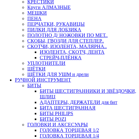
КРЕСТИКИ
Круги АЛМАЗНЫЕ
МЕШКИ
ПЕНА
ПЕРЧАТКИ, РУКАВИЦЫ
ПИЛКИ ДЛЯ ЛОБЗИКА
ПОЛОТНО Д/ НОЖОВКИ ПО МЕТ..
СКОБЫ, ГВОЗДИ ДЛЯ СТЕПЛЕР..
СКОТЧИ, ИЗОЛЕНТА, МАЛЯРНА..
ИЗОЛЕНТА, СКОТЧ, ЛЕНТА
СТРЕЙЧ-ПЛЁНКА
УПЛОТНИТЕЛИ
ЩЁТКИ
ЩЁТКИ ДЛЯ УШМ и дрели
РУЧНОЙ ИНСТРУМЕНТ
БИТЫ
БИТЫ ШЕСТИГРАННИКИ И ЗВЁЗДОЧКИ,
ШЛИЦ
АДАПТЕРЫ, ДЕРЖАТЕЛИ для бит
БИТА ШЕСТИГРАННАЯ
БИТЫ PHILIPS
БИТЫ POZI
ГОЛОВКИ И АКСЕСУАРЫ
ГОЛОВКА ТОРЦЕВАЯ 1/2
ГОЛОВКА ТОРЦЕВАЯ 1/4