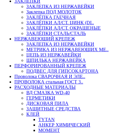
ЗАКЛЕПКИ
ЗАКЛЕПКА ИЗ НЕРЖАВЕЙКИ
Заклепка ПОД МОЛОТОК
ЗАКЛЁПКА ГАЕЧНАЯ
ЗАКЛЁПКИ АЛ/СТ. ЦИНК (DI..
ЗАКЛЁПКИ АЛ/СТ. ОКРАШЕНЫЕ
ЗАКЛЁПКИ СТАЛЬ/СТАЛЬ
НЕРЖАВЕЮЩИЙ КРЕПЕЖ
ЗАКЛЕПКА ИЗ НЕРЖАВЕЙКИ
МЕТРИКА ИЗ НЕРЖАВЕЮЩИХ МЕ..
ЦЕПЬ ИЗ НЕРЖАВЕЙКИ
ШПИЛЬКА НЕРЖАВЕЙКА
ПЕРФОРИРОВАННЫЙ КРЕПЕЖ
ПОДВЕС ДЛЯ ГИПСОКАРТОНА
Проволока СВАРОЧНАЯ И ЭЛЕ..
ПРОВОЛОКА стальная ГОСТ 3..
РАСХОДНЫЕ МАТЕРИАЛЫ
ВД СМАЗКА WD-40
ГЕРМЕТИКИ
ДИСКОВАЯ ПИЛА
ЗАЩИТНЫЕ СРЕДСТВА
КЛЕЙ
TYTAN
АНКЕР ХИМИЧЕСКИЙ
МОМЕНТ