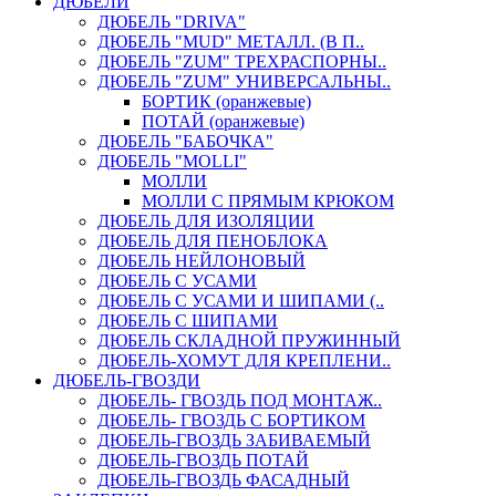
ДЮБЕЛИ
ДЮБЕЛЬ "DRIVA"
ДЮБЕЛЬ "MUD" МЕТАЛЛ. (В П..
ДЮБЕЛЬ "ZUM" ТРЕХРАСПОРНЫ..
ДЮБЕЛЬ "ZUM" УНИВЕРСАЛЬНЫ..
БОРТИК (оранжевые)
ПОТАЙ (оранжевые)
ДЮБЕЛЬ "БАБОЧКА"
ДЮБЕЛЬ "МOLLI"
МОЛЛИ
МОЛЛИ С ПРЯМЫМ КРЮКОМ
ДЮБЕЛЬ ДЛЯ ИЗОЛЯЦИИ
ДЮБЕЛЬ ДЛЯ ПЕНОБЛОКА
ДЮБЕЛЬ НЕЙЛОНОВЫЙ
ДЮБЕЛЬ С УСАМИ
ДЮБЕЛЬ С УСАМИ И ШИПАМИ (..
ДЮБЕЛЬ С ШИПАМИ
ДЮБЕЛЬ СКЛАДНОЙ ПРУЖИННЫЙ
ДЮБЕЛЬ-ХОМУТ ДЛЯ КРЕПЛЕНИ..
ДЮБЕЛЬ-ГВОЗДИ
ДЮБЕЛЬ- ГВОЗДЬ ПОД МОНТАЖ..
ДЮБЕЛЬ- ГВОЗДЬ С БОРТИКОМ
ДЮБЕЛЬ-ГВОЗДЬ ЗАБИВАЕМЫЙ
ДЮБЕЛЬ-ГВОЗДЬ ПОТАЙ
ДЮБЕЛЬ-ГВОЗДЬ ФАСАДНЫЙ