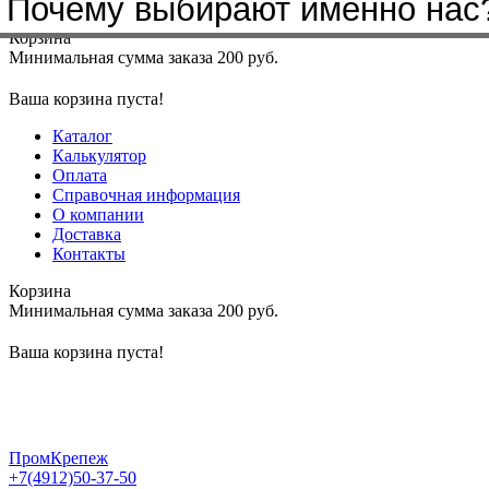
Почему выбирают именно нас
Меню
+7(4912)50-37-50
sbit@krep62.ru
Корзина
Минимальная сумма заказа 200 руб.
Ваша корзина пуста!
Каталог
Калькулятор
Оплата
Справочная информация
О компании
Доставка
Контакты
Корзина
Минимальная сумма заказа 200 руб.
Ваша корзина пуста!
ПромКрепеж
+7(4912)50-37-50