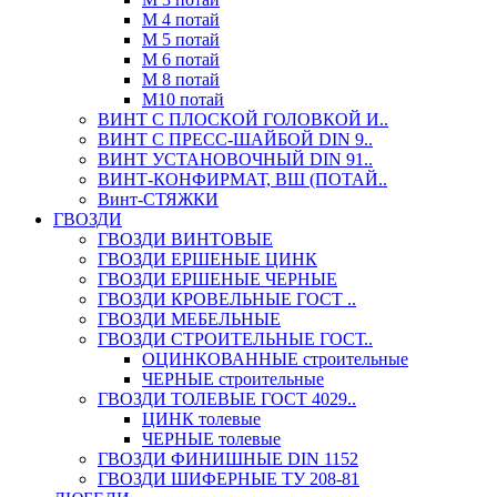
М 4 потай
М 5 потай
М 6 потай
М 8 потай
М10 потай
ВИНТ С ПЛОСКОЙ ГОЛОВКОЙ И..
ВИНТ С ПРЕСС-ШАЙБОЙ DIN 9..
ВИНТ УСТАНОВОЧНЫЙ DIN 91..
ВИНТ-КОНФИРМАТ, ВШ (ПОТАЙ..
Винт-СТЯЖКИ
ГВОЗДИ
ГВОЗДИ ВИНТОВЫЕ
ГВОЗДИ ЕРШЕНЫЕ ЦИНК
ГВОЗДИ ЕРШЕНЫЕ ЧЕРНЫЕ
ГВОЗДИ КРОВЕЛЬНЫЕ ГОСТ ..
ГВОЗДИ МЕБЕЛЬНЫЕ
ГВОЗДИ СТРОИТЕЛЬНЫЕ ГОСТ..
ОЦИНКОВАННЫЕ строительные
ЧЕРНЫЕ строительные
ГВОЗДИ ТОЛЕВЫЕ ГОСТ 4029..
ЦИНК толевые
ЧЕРНЫЕ толевые
ГВОЗДИ ФИНИШНЫЕ DIN 1152
ГВОЗДИ ШИФЕРНЫЕ ТУ 208-81