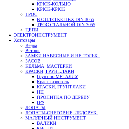
КРЮК-КОЛЬЦО
КРЮК-КРЮК
ТРОС
В ОПЛЕТКЕ ПВХ DIN 3055
ТРОС СТАЛЬНОЙ DIN 3055
ЦЕПИ
ЭЛЕКТРОИНСТРУМЕНТ
Хозтовары
Ведра
Ветошь
ЗАМКИ НАВЕСНЫЕ И НЕ ТОЛЬК..
ЗАСОВ
КЕЛЬМА, МАСТЕРКИ
КРАСКИ, ГРУНТ,ЛАКИ
Грунт по МЕТАЛЛУ
Краска аэрозоль
КРАСКИ, ГРУНТ,ЛАКИ
НЦ
ПРОПИТКА ПО ДЕРЕВУ
ПФ
ЛОПАТЫ
ЛОПАТЫ-СНЕГОВЫЕ, ЛЕДОРУБ..
МАЛЯРНЫЙ ИНСТРУМЕНТ
ВАЛИКИ
КИСТИ