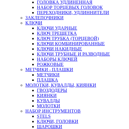
ГОЛОВКА УДЛИНЕННАЯ
НАБОР ТОРЦЕВЫХ ГОЛОВОК
ПЕРЕХОДНИКИ, УДЛИННИТЕЛИ
ЗАКЛЕПОЧНИКИ
КЛЮЧИ
КЛЮЧИ УДАРНЫЕ
КЛЮЧ ТРЕЩЕТКА
КЛЮЧ ТРУБКА (ТОРЦЕВОЙ)
КЛЮЧИ КОМБИНИРОВАННЫЕ
КЛЮЧИ НАКИДНЫЕ
КЛЮЧИ ТРУБНЫЕ И РАЗВОДНЫЕ
НАБОРЫ КЛЮЧЕЙ
РОЖКОВЫЕ
МЕТЧИКИ - ПЛАШКИ
МЕТЧИКИ
ПЛАШКА
МОЛОТКИ, КУВАЛДЫ, КИЯНКИ
ГВОЗДОДЕРЫ
КИЯНКИ
КУВАЛДЫ
МОЛОТКИ
НАБОР ИНСТРУМЕНТОВ
STELS
КЛЮЧИ, ГОЛОВКИ
ШАРОШКИ