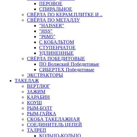
ПЕРОВОЕ
СПИРАЛЬНОЕ
СВЁРЛА ПО КЕРАМ.ПЛИТКЕ И ..
СВЁРЛА ПО МЕТАЛЛУ
"HAISSER"
"HSS"
"Р6М5"
С КОБАЛЬТОМ
СТУПЕНЧАТОЕ
УДЛИНЕННЫЕ
СВЁРЛА ПОБЕДИТОВЫЕ
ПО Волжский Победитовые
СИБЕРТЕХ Победитовые
ЭКСТРАКТОРЫ
ТАКЕЛАЖ
ВЕРТЛЮГ
ЗАЖИМ
КАРАБИН
КОУШ
РЫМ-БОЛТ
РЫМ-ГАЙКА
СКОБА ТАКЕЛАЖНАЯ
СОЕДИНИТЕЛЬ ЦЕПЕЙ
ТАЛРЕП
КОЛЬЦО-КОЛЬЦО