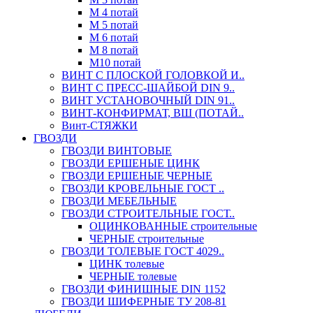
М 4 потай
М 5 потай
М 6 потай
М 8 потай
М10 потай
ВИНТ С ПЛОСКОЙ ГОЛОВКОЙ И..
ВИНТ С ПРЕСС-ШАЙБОЙ DIN 9..
ВИНТ УСТАНОВОЧНЫЙ DIN 91..
ВИНТ-КОНФИРМАТ, ВШ (ПОТАЙ..
Винт-СТЯЖКИ
ГВОЗДИ
ГВОЗДИ ВИНТОВЫЕ
ГВОЗДИ ЕРШЕНЫЕ ЦИНК
ГВОЗДИ ЕРШЕНЫЕ ЧЕРНЫЕ
ГВОЗДИ КРОВЕЛЬНЫЕ ГОСТ ..
ГВОЗДИ МЕБЕЛЬНЫЕ
ГВОЗДИ СТРОИТЕЛЬНЫЕ ГОСТ..
ОЦИНКОВАННЫЕ строительные
ЧЕРНЫЕ строительные
ГВОЗДИ ТОЛЕВЫЕ ГОСТ 4029..
ЦИНК толевые
ЧЕРНЫЕ толевые
ГВОЗДИ ФИНИШНЫЕ DIN 1152
ГВОЗДИ ШИФЕРНЫЕ ТУ 208-81