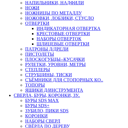
НАПИЛЬНИКИ, НАДФИЛИ
НОЖИ
НОЖНИЦЫ ПО МЕТАЛЛУ
НОЖОВКИ, ЛОБЗИКИ, СТУСЛО
ОТВЕРТКИ
ИНДИКАТОРНАЯ ОТВЕРТКА
КРЕСТОВЫЕ ОТВЕРТКИ
НАБОРЫ ОТВЕРТОК
ШЛИЦЕВЫЕ ОТВЕРТКИ
ПАТРОНЫ Д/ДРЕЛИ
ПИСТОЛЕТЫ
ПЛОСКОГУБЦЫ--КУСАЧКИ
РУЛЕТКИ, УРОВНИ, МЕТРЫ
СТЕПЛЕРЫ
СТРУБЦИНЫ, ТИСКИ
СЪЁМНИКИ ДЛЯ СТОПОРНЫХ КО..
ТОПОРЫ
ЯЩИКИ Д/ИНСТРУМЕНТА
СВЕРЛА, БУРЫ, КОРОНКИ, ЗУ..
БУРЫ SDS MAX
БУРЫ SDS+
ЗУБИЛО, ПИКИ SDS
КОРОНКИ
НАБОРЫ СВЕРЛ
СВЁРЛА ПО ДЕРЕВУ