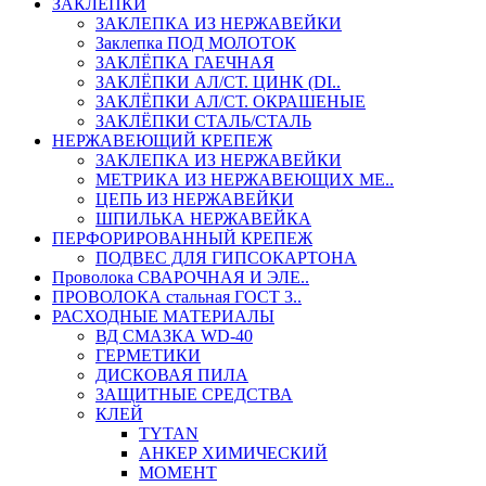
ЗАКЛЕПКИ
ЗАКЛЕПКА ИЗ НЕРЖАВЕЙКИ
Заклепка ПОД МОЛОТОК
ЗАКЛЁПКА ГАЕЧНАЯ
ЗАКЛЁПКИ АЛ/СТ. ЦИНК (DI..
ЗАКЛЁПКИ АЛ/СТ. ОКРАШЕНЫЕ
ЗАКЛЁПКИ СТАЛЬ/СТАЛЬ
НЕРЖАВЕЮЩИЙ КРЕПЕЖ
ЗАКЛЕПКА ИЗ НЕРЖАВЕЙКИ
МЕТРИКА ИЗ НЕРЖАВЕЮЩИХ МЕ..
ЦЕПЬ ИЗ НЕРЖАВЕЙКИ
ШПИЛЬКА НЕРЖАВЕЙКА
ПЕРФОРИРОВАННЫЙ КРЕПЕЖ
ПОДВЕС ДЛЯ ГИПСОКАРТОНА
Проволока СВАРОЧНАЯ И ЭЛЕ..
ПРОВОЛОКА стальная ГОСТ 3..
РАСХОДНЫЕ МАТЕРИАЛЫ
ВД СМАЗКА WD-40
ГЕРМЕТИКИ
ДИСКОВАЯ ПИЛА
ЗАЩИТНЫЕ СРЕДСТВА
КЛЕЙ
TYTAN
АНКЕР ХИМИЧЕСКИЙ
МОМЕНТ