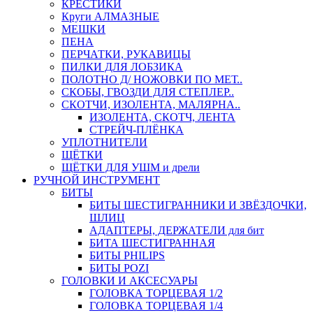
КРЕСТИКИ
Круги АЛМАЗНЫЕ
МЕШКИ
ПЕНА
ПЕРЧАТКИ, РУКАВИЦЫ
ПИЛКИ ДЛЯ ЛОБЗИКА
ПОЛОТНО Д/ НОЖОВКИ ПО МЕТ..
СКОБЫ, ГВОЗДИ ДЛЯ СТЕПЛЕР..
СКОТЧИ, ИЗОЛЕНТА, МАЛЯРНА..
ИЗОЛЕНТА, СКОТЧ, ЛЕНТА
СТРЕЙЧ-ПЛЁНКА
УПЛОТНИТЕЛИ
ЩЁТКИ
ЩЁТКИ ДЛЯ УШМ и дрели
РУЧНОЙ ИНСТРУМЕНТ
БИТЫ
БИТЫ ШЕСТИГРАННИКИ И ЗВЁЗДОЧКИ,
ШЛИЦ
АДАПТЕРЫ, ДЕРЖАТЕЛИ для бит
БИТА ШЕСТИГРАННАЯ
БИТЫ PHILIPS
БИТЫ POZI
ГОЛОВКИ И АКСЕСУАРЫ
ГОЛОВКА ТОРЦЕВАЯ 1/2
ГОЛОВКА ТОРЦЕВАЯ 1/4