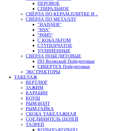
ПЕРОВОЕ
СПИРАЛЬНОЕ
СВЁРЛА ПО КЕРАМ.ПЛИТКЕ И ..
СВЁРЛА ПО МЕТАЛЛУ
"HAISSER"
"HSS"
"Р6М5"
С КОБАЛЬТОМ
СТУПЕНЧАТОЕ
УДЛИНЕННЫЕ
СВЁРЛА ПОБЕДИТОВЫЕ
ПО Волжский Победитовые
СИБЕРТЕХ Победитовые
ЭКСТРАКТОРЫ
ТАКЕЛАЖ
ВЕРТЛЮГ
ЗАЖИМ
КАРАБИН
КОУШ
РЫМ-БОЛТ
РЫМ-ГАЙКА
СКОБА ТАКЕЛАЖНАЯ
СОЕДИНИТЕЛЬ ЦЕПЕЙ
ТАЛРЕП
КОЛЬЦО-КОЛЬЦО