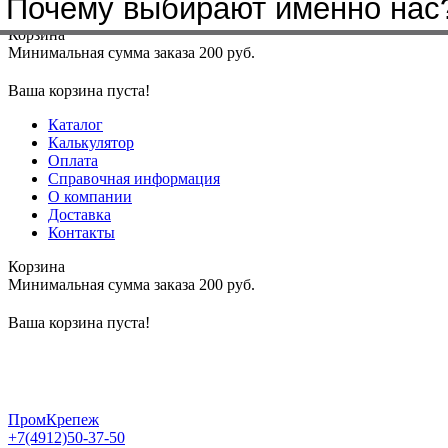
Почему выбирают именно нас
Меню
+7(4912)50-37-50
sbit@krep62.ru
Корзина
Минимальная сумма заказа 200 руб.
Ваша корзина пуста!
Каталог
Калькулятор
Оплата
Справочная информация
О компании
Доставка
Контакты
Корзина
Минимальная сумма заказа 200 руб.
Ваша корзина пуста!
ПромКрепеж
+7(4912)50-37-50