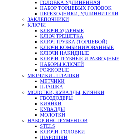
ГОЛОВКА УДЛИНЕННАЯ
НАБОР ТОРЦЕВЫХ ГОЛОВОК
ПЕРЕХОДНИКИ, УДЛИННИТЕЛИ
ЗАКЛЕПОЧНИКИ
КЛЮЧИ
КЛЮЧИ УДАРНЫЕ
КЛЮЧ ТРЕЩЕТКА
КЛЮЧ ТРУБКА (ТОРЦЕВОЙ)
КЛЮЧИ КОМБИНИРОВАННЫЕ
КЛЮЧИ НАКИДНЫЕ
КЛЮЧИ ТРУБНЫЕ И РАЗВОДНЫЕ
НАБОРЫ КЛЮЧЕЙ
РОЖКОВЫЕ
МЕТЧИКИ - ПЛАШКИ
МЕТЧИКИ
ПЛАШКА
МОЛОТКИ, КУВАЛДЫ, КИЯНКИ
ГВОЗДОДЕРЫ
КИЯНКИ
КУВАЛДЫ
МОЛОТКИ
НАБОР ИНСТРУМЕНТОВ
STELS
КЛЮЧИ, ГОЛОВКИ
ШАРОШКИ