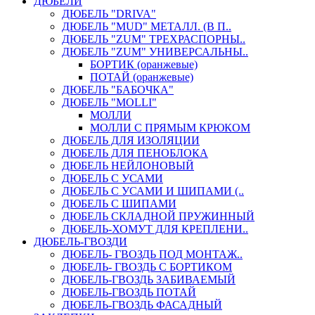
ДЮБЕЛИ
ДЮБЕЛЬ "DRIVA"
ДЮБЕЛЬ "MUD" МЕТАЛЛ. (В П..
ДЮБЕЛЬ "ZUM" ТРЕХРАСПОРНЫ..
ДЮБЕЛЬ "ZUM" УНИВЕРСАЛЬНЫ..
БОРТИК (оранжевые)
ПОТАЙ (оранжевые)
ДЮБЕЛЬ "БАБОЧКА"
ДЮБЕЛЬ "МOLLI"
МОЛЛИ
МОЛЛИ С ПРЯМЫМ КРЮКОМ
ДЮБЕЛЬ ДЛЯ ИЗОЛЯЦИИ
ДЮБЕЛЬ ДЛЯ ПЕНОБЛОКА
ДЮБЕЛЬ НЕЙЛОНОВЫЙ
ДЮБЕЛЬ С УСАМИ
ДЮБЕЛЬ С УСАМИ И ШИПАМИ (..
ДЮБЕЛЬ С ШИПАМИ
ДЮБЕЛЬ СКЛАДНОЙ ПРУЖИННЫЙ
ДЮБЕЛЬ-ХОМУТ ДЛЯ КРЕПЛЕНИ..
ДЮБЕЛЬ-ГВОЗДИ
ДЮБЕЛЬ- ГВОЗДЬ ПОД МОНТАЖ..
ДЮБЕЛЬ- ГВОЗДЬ С БОРТИКОМ
ДЮБЕЛЬ-ГВОЗДЬ ЗАБИВАЕМЫЙ
ДЮБЕЛЬ-ГВОЗДЬ ПОТАЙ
ДЮБЕЛЬ-ГВОЗДЬ ФАСАДНЫЙ