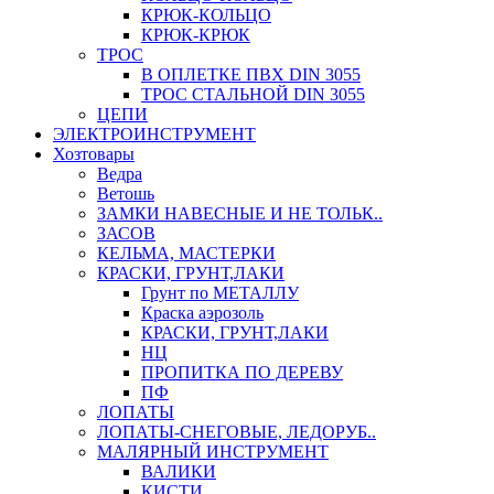
КРЮК-КОЛЬЦО
КРЮК-КРЮК
ТРОС
В ОПЛЕТКЕ ПВХ DIN 3055
ТРОС СТАЛЬНОЙ DIN 3055
ЦЕПИ
ЭЛЕКТРОИНСТРУМЕНТ
Хозтовары
Ведра
Ветошь
ЗАМКИ НАВЕСНЫЕ И НЕ ТОЛЬК..
ЗАСОВ
КЕЛЬМА, МАСТЕРКИ
КРАСКИ, ГРУНТ,ЛАКИ
Грунт по МЕТАЛЛУ
Краска аэрозоль
КРАСКИ, ГРУНТ,ЛАКИ
НЦ
ПРОПИТКА ПО ДЕРЕВУ
ПФ
ЛОПАТЫ
ЛОПАТЫ-СНЕГОВЫЕ, ЛЕДОРУБ..
МАЛЯРНЫЙ ИНСТРУМЕНТ
ВАЛИКИ
КИСТИ