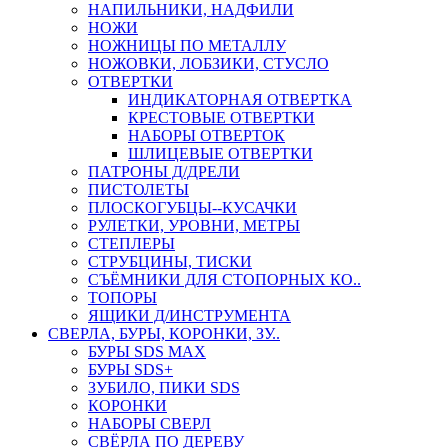
НАПИЛЬНИКИ, НАДФИЛИ
НОЖИ
НОЖНИЦЫ ПО МЕТАЛЛУ
НОЖОВКИ, ЛОБЗИКИ, СТУСЛО
ОТВЕРТКИ
ИНДИКАТОРНАЯ ОТВЕРТКА
КРЕСТОВЫЕ ОТВЕРТКИ
НАБОРЫ ОТВЕРТОК
ШЛИЦЕВЫЕ ОТВЕРТКИ
ПАТРОНЫ Д/ДРЕЛИ
ПИСТОЛЕТЫ
ПЛОСКОГУБЦЫ--КУСАЧКИ
РУЛЕТКИ, УРОВНИ, МЕТРЫ
СТЕПЛЕРЫ
СТРУБЦИНЫ, ТИСКИ
СЪЁМНИКИ ДЛЯ СТОПОРНЫХ КО..
ТОПОРЫ
ЯЩИКИ Д/ИНСТРУМЕНТА
СВЕРЛА, БУРЫ, КОРОНКИ, ЗУ..
БУРЫ SDS MAX
БУРЫ SDS+
ЗУБИЛО, ПИКИ SDS
КОРОНКИ
НАБОРЫ СВЕРЛ
СВЁРЛА ПО ДЕРЕВУ