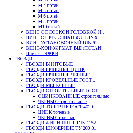
М 4 потай
М 5 потай
М 6 потай
М 8 потай
М10 потай
ВИНТ С ПЛОСКОЙ ГОЛОВКОЙ И..
ВИНТ С ПРЕСС-ШАЙБОЙ DIN 9..
ВИНТ УСТАНОВОЧНЫЙ DIN 91..
ВИНТ-КОНФИРМАТ, ВШ (ПОТАЙ..
Винт-СТЯЖКИ
ГВОЗДИ
ГВОЗДИ ВИНТОВЫЕ
ГВОЗДИ ЕРШЕНЫЕ ЦИНК
ГВОЗДИ ЕРШЕНЫЕ ЧЕРНЫЕ
ГВОЗДИ КРОВЕЛЬНЫЕ ГОСТ ..
ГВОЗДИ МЕБЕЛЬНЫЕ
ГВОЗДИ СТРОИТЕЛЬНЫЕ ГОСТ..
ОЦИНКОВАННЫЕ строительные
ЧЕРНЫЕ строительные
ГВОЗДИ ТОЛЕВЫЕ ГОСТ 4029..
ЦИНК толевые
ЧЕРНЫЕ толевые
ГВОЗДИ ФИНИШНЫЕ DIN 1152
ГВОЗДИ ШИФЕРНЫЕ ТУ 208-81