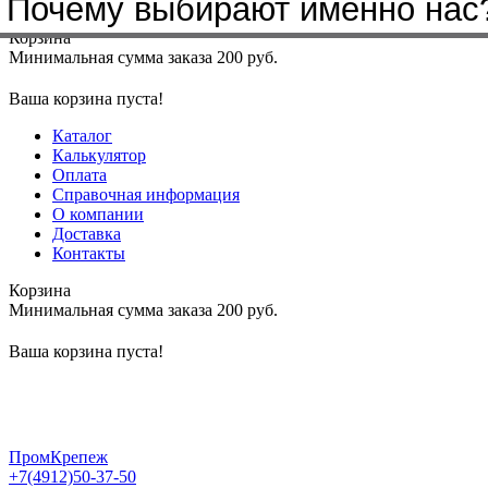
Почему выбирают именно нас
Меню
+7(4912)50-37-50
sbit@krep62.ru
Корзина
Минимальная сумма заказа 200 руб.
Ваша корзина пуста!
Каталог
Калькулятор
Оплата
Справочная информация
О компании
Доставка
Контакты
Корзина
Минимальная сумма заказа 200 руб.
Ваша корзина пуста!
ПромКрепеж
+7(4912)50-37-50