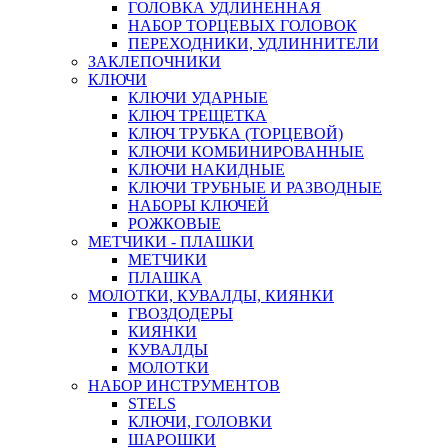
ГОЛОВКА УДЛИНЕННАЯ
НАБОР ТОРЦЕВЫХ ГОЛОВОК
ПЕРЕХОДНИКИ, УДЛИННИТЕЛИ
ЗАКЛЕПОЧНИКИ
КЛЮЧИ
КЛЮЧИ УДАРНЫЕ
КЛЮЧ ТРЕЩЕТКА
КЛЮЧ ТРУБКА (ТОРЦЕВОЙ)
КЛЮЧИ КОМБИНИРОВАННЫЕ
КЛЮЧИ НАКИДНЫЕ
КЛЮЧИ ТРУБНЫЕ И РАЗВОДНЫЕ
НАБОРЫ КЛЮЧЕЙ
РОЖКОВЫЕ
МЕТЧИКИ - ПЛАШКИ
МЕТЧИКИ
ПЛАШКА
МОЛОТКИ, КУВАЛДЫ, КИЯНКИ
ГВОЗДОДЕРЫ
КИЯНКИ
КУВАЛДЫ
МОЛОТКИ
НАБОР ИНСТРУМЕНТОВ
STELS
КЛЮЧИ, ГОЛОВКИ
ШАРОШКИ