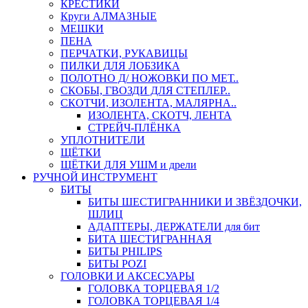
КРЕСТИКИ
Круги АЛМАЗНЫЕ
МЕШКИ
ПЕНА
ПЕРЧАТКИ, РУКАВИЦЫ
ПИЛКИ ДЛЯ ЛОБЗИКА
ПОЛОТНО Д/ НОЖОВКИ ПО МЕТ..
СКОБЫ, ГВОЗДИ ДЛЯ СТЕПЛЕР..
СКОТЧИ, ИЗОЛЕНТА, МАЛЯРНА..
ИЗОЛЕНТА, СКОТЧ, ЛЕНТА
СТРЕЙЧ-ПЛЁНКА
УПЛОТНИТЕЛИ
ЩЁТКИ
ЩЁТКИ ДЛЯ УШМ и дрели
РУЧНОЙ ИНСТРУМЕНТ
БИТЫ
БИТЫ ШЕСТИГРАННИКИ И ЗВЁЗДОЧКИ,
ШЛИЦ
АДАПТЕРЫ, ДЕРЖАТЕЛИ для бит
БИТА ШЕСТИГРАННАЯ
БИТЫ PHILIPS
БИТЫ POZI
ГОЛОВКИ И АКСЕСУАРЫ
ГОЛОВКА ТОРЦЕВАЯ 1/2
ГОЛОВКА ТОРЦЕВАЯ 1/4