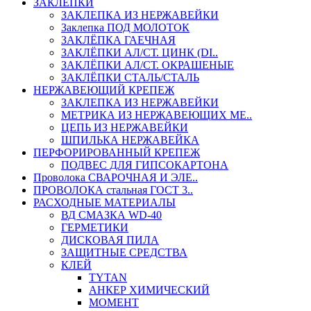
ЗАКЛЕПКИ
ЗАКЛЕПКА ИЗ НЕРЖАВЕЙКИ
Заклепка ПОД МОЛОТОК
ЗАКЛЁПКА ГАЕЧНАЯ
ЗАКЛЁПКИ АЛ/СТ. ЦИНК (DI..
ЗАКЛЁПКИ АЛ/СТ. ОКРАШЕНЫЕ
ЗАКЛЁПКИ СТАЛЬ/СТАЛЬ
НЕРЖАВЕЮЩИЙ КРЕПЕЖ
ЗАКЛЕПКА ИЗ НЕРЖАВЕЙКИ
МЕТРИКА ИЗ НЕРЖАВЕЮЩИХ МЕ..
ЦЕПЬ ИЗ НЕРЖАВЕЙКИ
ШПИЛЬКА НЕРЖАВЕЙКА
ПЕРФОРИРОВАННЫЙ КРЕПЕЖ
ПОДВЕС ДЛЯ ГИПСОКАРТОНА
Проволока СВАРОЧНАЯ И ЭЛЕ..
ПРОВОЛОКА стальная ГОСТ 3..
РАСХОДНЫЕ МАТЕРИАЛЫ
ВД СМАЗКА WD-40
ГЕРМЕТИКИ
ДИСКОВАЯ ПИЛА
ЗАЩИТНЫЕ СРЕДСТВА
КЛЕЙ
TYTAN
АНКЕР ХИМИЧЕСКИЙ
МОМЕНТ