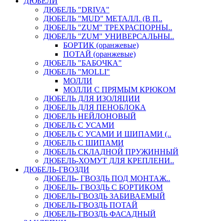
ДЮБЕЛИ
ДЮБЕЛЬ "DRIVA"
ДЮБЕЛЬ "MUD" МЕТАЛЛ. (В П..
ДЮБЕЛЬ "ZUM" ТРЕХРАСПОРНЫ..
ДЮБЕЛЬ "ZUM" УНИВЕРСАЛЬНЫ..
БОРТИК (оранжевые)
ПОТАЙ (оранжевые)
ДЮБЕЛЬ "БАБОЧКА"
ДЮБЕЛЬ "МOLLI"
МОЛЛИ
МОЛЛИ С ПРЯМЫМ КРЮКОМ
ДЮБЕЛЬ ДЛЯ ИЗОЛЯЦИИ
ДЮБЕЛЬ ДЛЯ ПЕНОБЛОКА
ДЮБЕЛЬ НЕЙЛОНОВЫЙ
ДЮБЕЛЬ С УСАМИ
ДЮБЕЛЬ С УСАМИ И ШИПАМИ (..
ДЮБЕЛЬ С ШИПАМИ
ДЮБЕЛЬ СКЛАДНОЙ ПРУЖИННЫЙ
ДЮБЕЛЬ-ХОМУТ ДЛЯ КРЕПЛЕНИ..
ДЮБЕЛЬ-ГВОЗДИ
ДЮБЕЛЬ- ГВОЗДЬ ПОД МОНТАЖ..
ДЮБЕЛЬ- ГВОЗДЬ С БОРТИКОМ
ДЮБЕЛЬ-ГВОЗДЬ ЗАБИВАЕМЫЙ
ДЮБЕЛЬ-ГВОЗДЬ ПОТАЙ
ДЮБЕЛЬ-ГВОЗДЬ ФАСАДНЫЙ