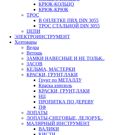
КРЮК-КОЛЬЦО
КРЮК-КРЮК
ТРОС
В ОПЛЕТКЕ ПВХ DIN 3055
ТРОС СТАЛЬНОЙ DIN 3055
ЦЕПИ
ЭЛЕКТРОИНСТРУМЕНТ
Хозтовары
Ведра
Ветошь
ЗАМКИ НАВЕСНЫЕ И НЕ ТОЛЬК..
ЗАСОВ
КЕЛЬМА, МАСТЕРКИ
КРАСКИ, ГРУНТ,ЛАКИ
Грунт по МЕТАЛЛУ
Краска аэрозоль
КРАСКИ, ГРУНТ,ЛАКИ
НЦ
ПРОПИТКА ПО ДЕРЕВУ
ПФ
ЛОПАТЫ
ЛОПАТЫ-СНЕГОВЫЕ, ЛЕДОРУБ..
МАЛЯРНЫЙ ИНСТРУМЕНТ
ВАЛИКИ
КИСТИ