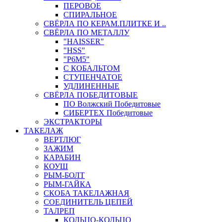
ПЕРОВОЕ
СПИРАЛЬНОЕ
СВЁРЛА ПО КЕРАМ.ПЛИТКЕ И ..
СВЁРЛА ПО МЕТАЛЛУ
"HAISSER"
"HSS"
"Р6М5"
С КОБАЛЬТОМ
СТУПЕНЧАТОЕ
УДЛИНЕННЫЕ
СВЁРЛА ПОБЕДИТОВЫЕ
ПО Волжский Победитовые
СИБЕРТЕХ Победитовые
ЭКСТРАКТОРЫ
ТАКЕЛАЖ
ВЕРТЛЮГ
ЗАЖИМ
КАРАБИН
КОУШ
РЫМ-БОЛТ
РЫМ-ГАЙКА
СКОБА ТАКЕЛАЖНАЯ
СОЕДИНИТЕЛЬ ЦЕПЕЙ
ТАЛРЕП
КОЛЬЦО-КОЛЬЦО