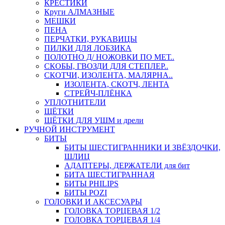
КРЕСТИКИ
Круги АЛМАЗНЫЕ
МЕШКИ
ПЕНА
ПЕРЧАТКИ, РУКАВИЦЫ
ПИЛКИ ДЛЯ ЛОБЗИКА
ПОЛОТНО Д/ НОЖОВКИ ПО МЕТ..
СКОБЫ, ГВОЗДИ ДЛЯ СТЕПЛЕР..
СКОТЧИ, ИЗОЛЕНТА, МАЛЯРНА..
ИЗОЛЕНТА, СКОТЧ, ЛЕНТА
СТРЕЙЧ-ПЛЁНКА
УПЛОТНИТЕЛИ
ЩЁТКИ
ЩЁТКИ ДЛЯ УШМ и дрели
РУЧНОЙ ИНСТРУМЕНТ
БИТЫ
БИТЫ ШЕСТИГРАННИКИ И ЗВЁЗДОЧКИ,
ШЛИЦ
АДАПТЕРЫ, ДЕРЖАТЕЛИ для бит
БИТА ШЕСТИГРАННАЯ
БИТЫ PHILIPS
БИТЫ POZI
ГОЛОВКИ И АКСЕСУАРЫ
ГОЛОВКА ТОРЦЕВАЯ 1/2
ГОЛОВКА ТОРЦЕВАЯ 1/4