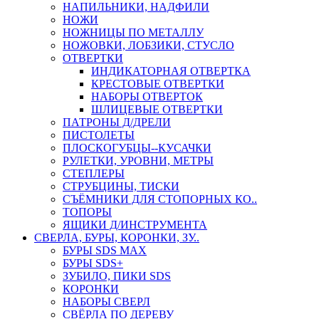
НАПИЛЬНИКИ, НАДФИЛИ
НОЖИ
НОЖНИЦЫ ПО МЕТАЛЛУ
НОЖОВКИ, ЛОБЗИКИ, СТУСЛО
ОТВЕРТКИ
ИНДИКАТОРНАЯ ОТВЕРТКА
КРЕСТОВЫЕ ОТВЕРТКИ
НАБОРЫ ОТВЕРТОК
ШЛИЦЕВЫЕ ОТВЕРТКИ
ПАТРОНЫ Д/ДРЕЛИ
ПИСТОЛЕТЫ
ПЛОСКОГУБЦЫ--КУСАЧКИ
РУЛЕТКИ, УРОВНИ, МЕТРЫ
СТЕПЛЕРЫ
СТРУБЦИНЫ, ТИСКИ
СЪЁМНИКИ ДЛЯ СТОПОРНЫХ КО..
ТОПОРЫ
ЯЩИКИ Д/ИНСТРУМЕНТА
СВЕРЛА, БУРЫ, КОРОНКИ, ЗУ..
БУРЫ SDS MAX
БУРЫ SDS+
ЗУБИЛО, ПИКИ SDS
КОРОНКИ
НАБОРЫ СВЕРЛ
СВЁРЛА ПО ДЕРЕВУ