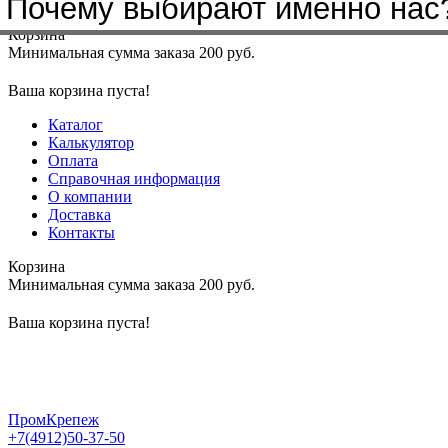
Почему выбирают именно нас
Меню
+7(4912)50-37-50
sbit@krep62.ru
Корзина
Минимальная сумма заказа 200 руб.
Ваша корзина пуста!
Каталог
Калькулятор
Оплата
Справочная информация
О компании
Доставка
Контакты
Корзина
Минимальная сумма заказа 200 руб.
Ваша корзина пуста!
ПромКрепеж
+7(4912)50-37-50