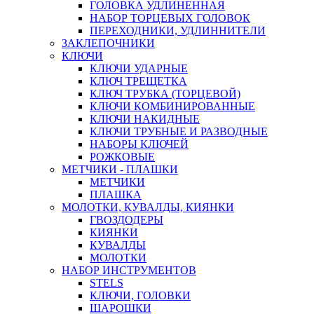
ГОЛОВКА УДЛИНЕННАЯ
НАБОР ТОРЦЕВЫХ ГОЛОВОК
ПЕРЕХОДНИКИ, УДЛИННИТЕЛИ
ЗАКЛЕПОЧНИКИ
КЛЮЧИ
КЛЮЧИ УДАРНЫЕ
КЛЮЧ ТРЕЩЕТКА
КЛЮЧ ТРУБКА (ТОРЦЕВОЙ)
КЛЮЧИ КОМБИНИРОВАННЫЕ
КЛЮЧИ НАКИДНЫЕ
КЛЮЧИ ТРУБНЫЕ И РАЗВОДНЫЕ
НАБОРЫ КЛЮЧЕЙ
РОЖКОВЫЕ
МЕТЧИКИ - ПЛАШКИ
МЕТЧИКИ
ПЛАШКА
МОЛОТКИ, КУВАЛДЫ, КИЯНКИ
ГВОЗДОДЕРЫ
КИЯНКИ
КУВАЛДЫ
МОЛОТКИ
НАБОР ИНСТРУМЕНТОВ
STELS
КЛЮЧИ, ГОЛОВКИ
ШАРОШКИ