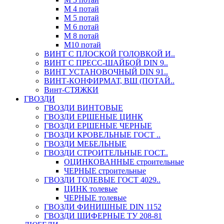
М 4 потай
М 5 потай
М 6 потай
М 8 потай
М10 потай
ВИНТ С ПЛОСКОЙ ГОЛОВКОЙ И..
ВИНТ С ПРЕСС-ШАЙБОЙ DIN 9..
ВИНТ УСТАНОВОЧНЫЙ DIN 91..
ВИНТ-КОНФИРМАТ, ВШ (ПОТАЙ..
Винт-СТЯЖКИ
ГВОЗДИ
ГВОЗДИ ВИНТОВЫЕ
ГВОЗДИ ЕРШЕНЫЕ ЦИНК
ГВОЗДИ ЕРШЕНЫЕ ЧЕРНЫЕ
ГВОЗДИ КРОВЕЛЬНЫЕ ГОСТ ..
ГВОЗДИ МЕБЕЛЬНЫЕ
ГВОЗДИ СТРОИТЕЛЬНЫЕ ГОСТ..
ОЦИНКОВАННЫЕ строительные
ЧЕРНЫЕ строительные
ГВОЗДИ ТОЛЕВЫЕ ГОСТ 4029..
ЦИНК толевые
ЧЕРНЫЕ толевые
ГВОЗДИ ФИНИШНЫЕ DIN 1152
ГВОЗДИ ШИФЕРНЫЕ ТУ 208-81