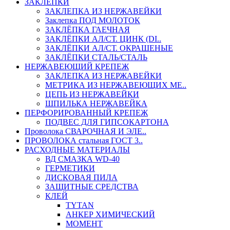
ЗАКЛЕПКИ
ЗАКЛЕПКА ИЗ НЕРЖАВЕЙКИ
Заклепка ПОД МОЛОТОК
ЗАКЛЁПКА ГАЕЧНАЯ
ЗАКЛЁПКИ АЛ/СТ. ЦИНК (DI..
ЗАКЛЁПКИ АЛ/СТ. ОКРАШЕНЫЕ
ЗАКЛЁПКИ СТАЛЬ/СТАЛЬ
НЕРЖАВЕЮЩИЙ КРЕПЕЖ
ЗАКЛЕПКА ИЗ НЕРЖАВЕЙКИ
МЕТРИКА ИЗ НЕРЖАВЕЮЩИХ МЕ..
ЦЕПЬ ИЗ НЕРЖАВЕЙКИ
ШПИЛЬКА НЕРЖАВЕЙКА
ПЕРФОРИРОВАННЫЙ КРЕПЕЖ
ПОДВЕС ДЛЯ ГИПСОКАРТОНА
Проволока СВАРОЧНАЯ И ЭЛЕ..
ПРОВОЛОКА стальная ГОСТ 3..
РАСХОДНЫЕ МАТЕРИАЛЫ
ВД СМАЗКА WD-40
ГЕРМЕТИКИ
ДИСКОВАЯ ПИЛА
ЗАЩИТНЫЕ СРЕДСТВА
КЛЕЙ
TYTAN
АНКЕР ХИМИЧЕСКИЙ
МОМЕНТ