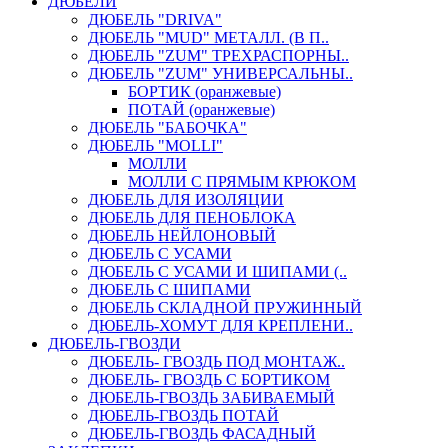
ДЮБЕЛИ
ДЮБЕЛЬ "DRIVA"
ДЮБЕЛЬ "MUD" МЕТАЛЛ. (В П..
ДЮБЕЛЬ "ZUM" ТРЕХРАСПОРНЫ..
ДЮБЕЛЬ "ZUM" УНИВЕРСАЛЬНЫ..
БОРТИК (оранжевые)
ПОТАЙ (оранжевые)
ДЮБЕЛЬ "БАБОЧКА"
ДЮБЕЛЬ "МOLLI"
МОЛЛИ
МОЛЛИ С ПРЯМЫМ КРЮКОМ
ДЮБЕЛЬ ДЛЯ ИЗОЛЯЦИИ
ДЮБЕЛЬ ДЛЯ ПЕНОБЛОКА
ДЮБЕЛЬ НЕЙЛОНОВЫЙ
ДЮБЕЛЬ С УСАМИ
ДЮБЕЛЬ С УСАМИ И ШИПАМИ (..
ДЮБЕЛЬ С ШИПАМИ
ДЮБЕЛЬ СКЛАДНОЙ ПРУЖИННЫЙ
ДЮБЕЛЬ-ХОМУТ ДЛЯ КРЕПЛЕНИ..
ДЮБЕЛЬ-ГВОЗДИ
ДЮБЕЛЬ- ГВОЗДЬ ПОД МОНТАЖ..
ДЮБЕЛЬ- ГВОЗДЬ С БОРТИКОМ
ДЮБЕЛЬ-ГВОЗДЬ ЗАБИВАЕМЫЙ
ДЮБЕЛЬ-ГВОЗДЬ ПОТАЙ
ДЮБЕЛЬ-ГВОЗДЬ ФАСАДНЫЙ