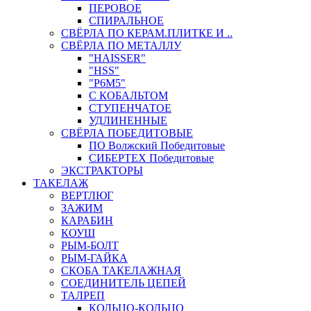
ПЕРОВОЕ
СПИРАЛЬНОЕ
СВЁРЛА ПО КЕРАМ.ПЛИТКЕ И ..
СВЁРЛА ПО МЕТАЛЛУ
"HAISSER"
"HSS"
"Р6М5"
С КОБАЛЬТОМ
СТУПЕНЧАТОЕ
УДЛИНЕННЫЕ
СВЁРЛА ПОБЕДИТОВЫЕ
ПО Волжский Победитовые
СИБЕРТЕХ Победитовые
ЭКСТРАКТОРЫ
ТАКЕЛАЖ
ВЕРТЛЮГ
ЗАЖИМ
КАРАБИН
КОУШ
РЫМ-БОЛТ
РЫМ-ГАЙКА
СКОБА ТАКЕЛАЖНАЯ
СОЕДИНИТЕЛЬ ЦЕПЕЙ
ТАЛРЕП
КОЛЬЦО-КОЛЬЦО