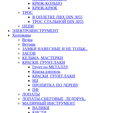
КРЮК-КОЛЬЦО
КРЮК-КРЮК
ТРОС
В ОПЛЕТКЕ ПВХ DIN 3055
ТРОС СТАЛЬНОЙ DIN 3055
ЦЕПИ
ЭЛЕКТРОИНСТРУМЕНТ
Хозтовары
Ведра
Ветошь
ЗАМКИ НАВЕСНЫЕ И НЕ ТОЛЬК..
ЗАСОВ
КЕЛЬМА, МАСТЕРКИ
КРАСКИ, ГРУНТ,ЛАКИ
Грунт по МЕТАЛЛУ
Краска аэрозоль
КРАСКИ, ГРУНТ,ЛАКИ
НЦ
ПРОПИТКА ПО ДЕРЕВУ
ПФ
ЛОПАТЫ
ЛОПАТЫ-СНЕГОВЫЕ, ЛЕДОРУБ..
МАЛЯРНЫЙ ИНСТРУМЕНТ
ВАЛИКИ
КИСТИ