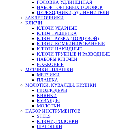
ГОЛОВКА УДЛИНЕННАЯ
НАБОР ТОРЦЕВЫХ ГОЛОВОК
ПЕРЕХОДНИКИ, УДЛИННИТЕЛИ
ЗАКЛЕПОЧНИКИ
КЛЮЧИ
КЛЮЧИ УДАРНЫЕ
КЛЮЧ ТРЕЩЕТКА
КЛЮЧ ТРУБКА (ТОРЦЕВОЙ)
КЛЮЧИ КОМБИНИРОВАННЫЕ
КЛЮЧИ НАКИДНЫЕ
КЛЮЧИ ТРУБНЫЕ И РАЗВОДНЫЕ
НАБОРЫ КЛЮЧЕЙ
РОЖКОВЫЕ
МЕТЧИКИ - ПЛАШКИ
МЕТЧИКИ
ПЛАШКА
МОЛОТКИ, КУВАЛДЫ, КИЯНКИ
ГВОЗДОДЕРЫ
КИЯНКИ
КУВАЛДЫ
МОЛОТКИ
НАБОР ИНСТРУМЕНТОВ
STELS
КЛЮЧИ, ГОЛОВКИ
ШАРОШКИ