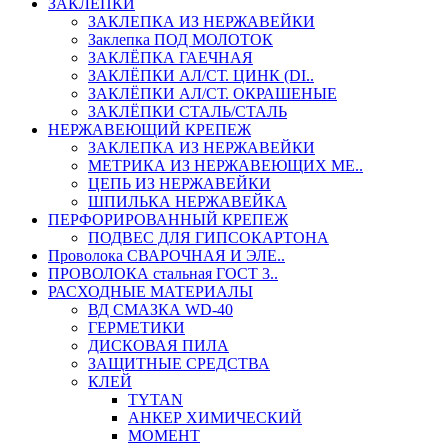
ЗАКЛЕПКИ
ЗАКЛЕПКА ИЗ НЕРЖАВЕЙКИ
Заклепка ПОД МОЛОТОК
ЗАКЛЁПКА ГАЕЧНАЯ
ЗАКЛЁПКИ АЛ/СТ. ЦИНК (DI..
ЗАКЛЁПКИ АЛ/СТ. ОКРАШЕНЫЕ
ЗАКЛЁПКИ СТАЛЬ/СТАЛЬ
НЕРЖАВЕЮЩИЙ КРЕПЕЖ
ЗАКЛЕПКА ИЗ НЕРЖАВЕЙКИ
МЕТРИКА ИЗ НЕРЖАВЕЮЩИХ МЕ..
ЦЕПЬ ИЗ НЕРЖАВЕЙКИ
ШПИЛЬКА НЕРЖАВЕЙКА
ПЕРФОРИРОВАННЫЙ КРЕПЕЖ
ПОДВЕС ДЛЯ ГИПСОКАРТОНА
Проволока СВАРОЧНАЯ И ЭЛЕ..
ПРОВОЛОКА стальная ГОСТ 3..
РАСХОДНЫЕ МАТЕРИАЛЫ
ВД СМАЗКА WD-40
ГЕРМЕТИКИ
ДИСКОВАЯ ПИЛА
ЗАЩИТНЫЕ СРЕДСТВА
КЛЕЙ
TYTAN
АНКЕР ХИМИЧЕСКИЙ
МОМЕНТ