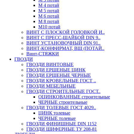
М 4 потай
М 5 потай
М 6 потай
М 8 потай
М10 потай
ВИНТ С ПЛОСКОЙ ГОЛОВКОЙ И..
ВИНТ С ПРЕСС-ШАЙБОЙ DIN 9..
ВИНТ УСТАНОВОЧНЫЙ DIN 91..
ВИНТ-КОНФИРМАТ, ВШ (ПОТАЙ..
Винт-СТЯЖКИ
ГВОЗДИ
ГВОЗДИ ВИНТОВЫЕ
ГВОЗДИ ЕРШЕНЫЕ ЦИНК
ГВОЗДИ ЕРШЕНЫЕ ЧЕРНЫЕ
ГВОЗДИ КРОВЕЛЬНЫЕ ГОСТ ..
ГВОЗДИ МЕБЕЛЬНЫЕ
ГВОЗДИ СТРОИТЕЛЬНЫЕ ГОСТ..
ОЦИНКОВАННЫЕ строительные
ЧЕРНЫЕ строительные
ГВОЗДИ ТОЛЕВЫЕ ГОСТ 4029..
ЦИНК толевые
ЧЕРНЫЕ толевые
ГВОЗДИ ФИНИШНЫЕ DIN 1152
ГВОЗДИ ШИФЕРНЫЕ ТУ 208-81