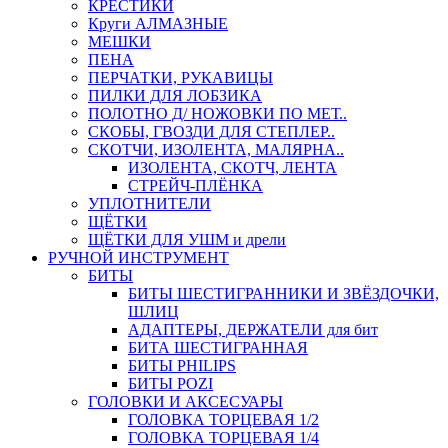
КРЕСТИКИ
Круги АЛМАЗНЫЕ
МЕШКИ
ПЕНА
ПЕРЧАТКИ, РУКАВИЦЫ
ПИЛКИ ДЛЯ ЛОБЗИКА
ПОЛОТНО Д/ НОЖОВКИ ПО МЕТ..
СКОБЫ, ГВОЗДИ ДЛЯ СТЕПЛЕР..
СКОТЧИ, ИЗОЛЕНТА, МАЛЯРНА..
ИЗОЛЕНТА, СКОТЧ, ЛЕНТА
СТРЕЙЧ-ПЛЁНКА
УПЛОТНИТЕЛИ
ЩЁТКИ
ЩЁТКИ ДЛЯ УШМ и дрели
РУЧНОЙ ИНСТРУМЕНТ
БИТЫ
БИТЫ ШЕСТИГРАННИКИ И ЗВЁЗДОЧКИ,
ШЛИЦ
АДАПТЕРЫ, ДЕРЖАТЕЛИ для бит
БИТА ШЕСТИГРАННАЯ
БИТЫ PHILIPS
БИТЫ POZI
ГОЛОВКИ И АКСЕСУАРЫ
ГОЛОВКА ТОРЦЕВАЯ 1/2
ГОЛОВКА ТОРЦЕВАЯ 1/4