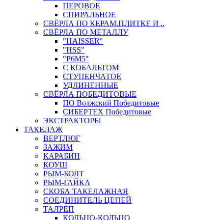
ПЕРОВОЕ
СПИРАЛЬНОЕ
СВЁРЛА ПО КЕРАМ.ПЛИТКЕ И ..
СВЁРЛА ПО МЕТАЛЛУ
"HAISSER"
"HSS"
"Р6М5"
С КОБАЛЬТОМ
СТУПЕНЧАТОЕ
УДЛИНЕННЫЕ
СВЁРЛА ПОБЕДИТОВЫЕ
ПО Волжский Победитовые
СИБЕРТЕХ Победитовые
ЭКСТРАКТОРЫ
ТАКЕЛАЖ
ВЕРТЛЮГ
ЗАЖИМ
КАРАБИН
КОУШ
РЫМ-БОЛТ
РЫМ-ГАЙКА
СКОБА ТАКЕЛАЖНАЯ
СОЕДИНИТЕЛЬ ЦЕПЕЙ
ТАЛРЕП
КОЛЬЦО-КОЛЬЦО