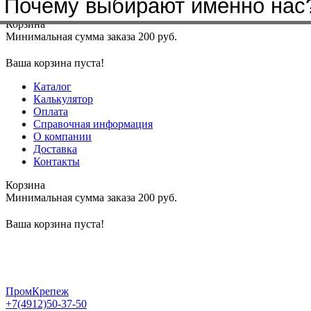
Почему выбирают именно нас
Меню
+7(4912)50-37-50
sbit@krep62.ru
Корзина
Минимальная сумма заказа 200 руб.
Ваша корзина пуста!
Каталог
Калькулятор
Оплата
Справочная информация
О компании
Доставка
Контакты
Корзина
Минимальная сумма заказа 200 руб.
Ваша корзина пуста!
ПромКрепеж
+7(4912)50-37-50