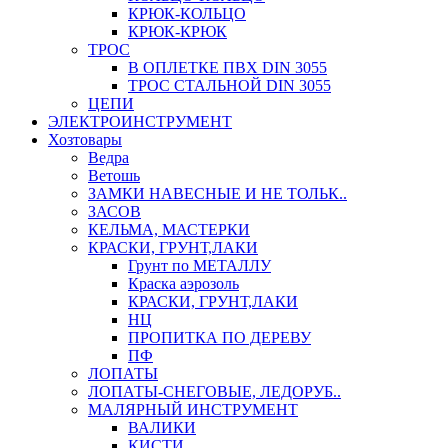
КРЮК-КОЛЬЦО
КРЮК-КРЮК
ТРОС
В ОПЛЕТКЕ ПВХ DIN 3055
ТРОС СТАЛЬНОЙ DIN 3055
ЦЕПИ
ЭЛЕКТРОИНСТРУМЕНТ
Хозтовары
Ведра
Ветошь
ЗАМКИ НАВЕСНЫЕ И НЕ ТОЛЬК..
ЗАСОВ
КЕЛЬМА, МАСТЕРКИ
КРАСКИ, ГРУНТ,ЛАКИ
Грунт по МЕТАЛЛУ
Краска аэрозоль
КРАСКИ, ГРУНТ,ЛАКИ
НЦ
ПРОПИТКА ПО ДЕРЕВУ
ПФ
ЛОПАТЫ
ЛОПАТЫ-СНЕГОВЫЕ, ЛЕДОРУБ..
МАЛЯРНЫЙ ИНСТРУМЕНТ
ВАЛИКИ
КИСТИ