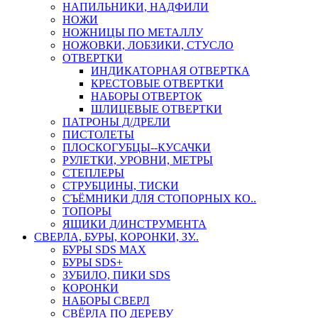
НАПИЛЬНИКИ, НАДФИЛИ
НОЖИ
НОЖНИЦЫ ПО МЕТАЛЛУ
НОЖОВКИ, ЛОБЗИКИ, СТУСЛО
ОТВЕРТКИ
ИНДИКАТОРНАЯ ОТВЕРТКА
КРЕСТОВЫЕ ОТВЕРТКИ
НАБОРЫ ОТВЕРТОК
ШЛИЦЕВЫЕ ОТВЕРТКИ
ПАТРОНЫ Д/ДРЕЛИ
ПИСТОЛЕТЫ
ПЛОСКОГУБЦЫ--КУСАЧКИ
РУЛЕТКИ, УРОВНИ, МЕТРЫ
СТЕПЛЕРЫ
СТРУБЦИНЫ, ТИСКИ
СЪЁМНИКИ ДЛЯ СТОПОРНЫХ КО..
ТОПОРЫ
ЯЩИКИ Д/ИНСТРУМЕНТА
СВЕРЛА, БУРЫ, КОРОНКИ, ЗУ..
БУРЫ SDS MAX
БУРЫ SDS+
ЗУБИЛО, ПИКИ SDS
КОРОНКИ
НАБОРЫ СВЕРЛ
СВЁРЛА ПО ДЕРЕВУ