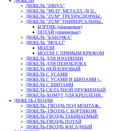
ДЮБЕЛИ
ДЮБЕЛЬ "DRIVA"
ДЮБЕЛЬ "MUD" МЕТАЛЛ. (В П..
ДЮБЕЛЬ "ZUM" ТРЕХРАСПОРНЫ..
ДЮБЕЛЬ "ZUM" УНИВЕРСАЛЬНЫ..
БОРТИК (оранжевые)
ПОТАЙ (оранжевые)
ДЮБЕЛЬ "БАБОЧКА"
ДЮБЕЛЬ "МOLLI"
МОЛЛИ
МОЛЛИ С ПРЯМЫМ КРЮКОМ
ДЮБЕЛЬ ДЛЯ ИЗОЛЯЦИИ
ДЮБЕЛЬ ДЛЯ ПЕНОБЛОКА
ДЮБЕЛЬ НЕЙЛОНОВЫЙ
ДЮБЕЛЬ С УСАМИ
ДЮБЕЛЬ С УСАМИ И ШИПАМИ (..
ДЮБЕЛЬ С ШИПАМИ
ДЮБЕЛЬ СКЛАДНОЙ ПРУЖИННЫЙ
ДЮБЕЛЬ-ХОМУТ ДЛЯ КРЕПЛЕНИ..
ДЮБЕЛЬ-ГВОЗДИ
ДЮБЕЛЬ- ГВОЗДЬ ПОД МОНТАЖ..
ДЮБЕЛЬ- ГВОЗДЬ С БОРТИКОМ
ДЮБЕЛЬ-ГВОЗДЬ ЗАБИВАЕМЫЙ
ДЮБЕЛЬ-ГВОЗДЬ ПОТАЙ
ДЮБЕЛЬ-ГВОЗДЬ ФАСАДНЫЙ