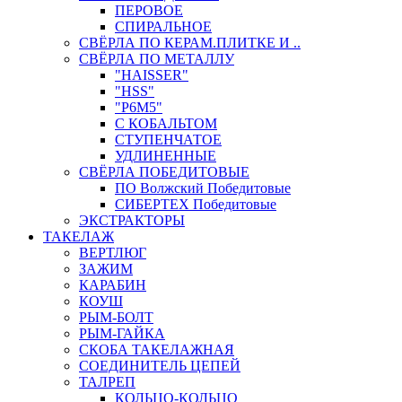
ПЕРОВОЕ
СПИРАЛЬНОЕ
СВЁРЛА ПО КЕРАМ.ПЛИТКЕ И ..
СВЁРЛА ПО МЕТАЛЛУ
"HAISSER"
"HSS"
"Р6М5"
С КОБАЛЬТОМ
СТУПЕНЧАТОЕ
УДЛИНЕННЫЕ
СВЁРЛА ПОБЕДИТОВЫЕ
ПО Волжский Победитовые
СИБЕРТЕХ Победитовые
ЭКСТРАКТОРЫ
ТАКЕЛАЖ
ВЕРТЛЮГ
ЗАЖИМ
КАРАБИН
КОУШ
РЫМ-БОЛТ
РЫМ-ГАЙКА
СКОБА ТАКЕЛАЖНАЯ
СОЕДИНИТЕЛЬ ЦЕПЕЙ
ТАЛРЕП
КОЛЬЦО-КОЛЬЦО