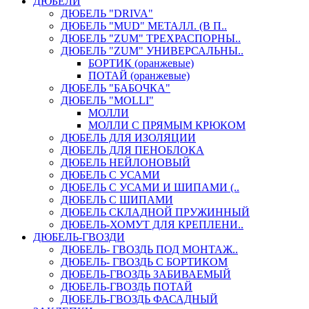
ДЮБЕЛИ
ДЮБЕЛЬ "DRIVA"
ДЮБЕЛЬ "MUD" МЕТАЛЛ. (В П..
ДЮБЕЛЬ "ZUM" ТРЕХРАСПОРНЫ..
ДЮБЕЛЬ "ZUM" УНИВЕРСАЛЬНЫ..
БОРТИК (оранжевые)
ПОТАЙ (оранжевые)
ДЮБЕЛЬ "БАБОЧКА"
ДЮБЕЛЬ "МOLLI"
МОЛЛИ
МОЛЛИ С ПРЯМЫМ КРЮКОМ
ДЮБЕЛЬ ДЛЯ ИЗОЛЯЦИИ
ДЮБЕЛЬ ДЛЯ ПЕНОБЛОКА
ДЮБЕЛЬ НЕЙЛОНОВЫЙ
ДЮБЕЛЬ С УСАМИ
ДЮБЕЛЬ С УСАМИ И ШИПАМИ (..
ДЮБЕЛЬ С ШИПАМИ
ДЮБЕЛЬ СКЛАДНОЙ ПРУЖИННЫЙ
ДЮБЕЛЬ-ХОМУТ ДЛЯ КРЕПЛЕНИ..
ДЮБЕЛЬ-ГВОЗДИ
ДЮБЕЛЬ- ГВОЗДЬ ПОД МОНТАЖ..
ДЮБЕЛЬ- ГВОЗДЬ С БОРТИКОМ
ДЮБЕЛЬ-ГВОЗДЬ ЗАБИВАЕМЫЙ
ДЮБЕЛЬ-ГВОЗДЬ ПОТАЙ
ДЮБЕЛЬ-ГВОЗДЬ ФАСАДНЫЙ