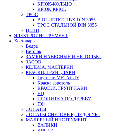
КРЮК-КОЛЬЦО
КРЮК-КРЮК
ТРОС
В ОПЛЕТКЕ ПВХ DIN 3055
ТРОС СТАЛЬНОЙ DIN 3055
ЦЕПИ
ЭЛЕКТРОИНСТРУМЕНТ
Хозтовары
Ведра
Ветошь
ЗАМКИ НАВЕСНЫЕ И НЕ ТОЛЬК..
ЗАСОВ
КЕЛЬМА, МАСТЕРКИ
КРАСКИ, ГРУНТ,ЛАКИ
Грунт по МЕТАЛЛУ
Краска аэрозоль
КРАСКИ, ГРУНТ,ЛАКИ
НЦ
ПРОПИТКА ПО ДЕРЕВУ
ПФ
ЛОПАТЫ
ЛОПАТЫ-СНЕГОВЫЕ, ЛЕДОРУБ..
МАЛЯРНЫЙ ИНСТРУМЕНТ
ВАЛИКИ
КИСТИ