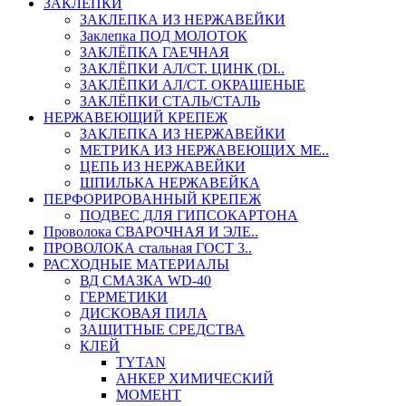
ЗАКЛЕПКИ
ЗАКЛЕПКА ИЗ НЕРЖАВЕЙКИ
Заклепка ПОД МОЛОТОК
ЗАКЛЁПКА ГАЕЧНАЯ
ЗАКЛЁПКИ АЛ/СТ. ЦИНК (DI..
ЗАКЛЁПКИ АЛ/СТ. ОКРАШЕНЫЕ
ЗАКЛЁПКИ СТАЛЬ/СТАЛЬ
НЕРЖАВЕЮЩИЙ КРЕПЕЖ
ЗАКЛЕПКА ИЗ НЕРЖАВЕЙКИ
МЕТРИКА ИЗ НЕРЖАВЕЮЩИХ МЕ..
ЦЕПЬ ИЗ НЕРЖАВЕЙКИ
ШПИЛЬКА НЕРЖАВЕЙКА
ПЕРФОРИРОВАННЫЙ КРЕПЕЖ
ПОДВЕС ДЛЯ ГИПСОКАРТОНА
Проволока СВАРОЧНАЯ И ЭЛЕ..
ПРОВОЛОКА стальная ГОСТ 3..
РАСХОДНЫЕ МАТЕРИАЛЫ
ВД СМАЗКА WD-40
ГЕРМЕТИКИ
ДИСКОВАЯ ПИЛА
ЗАЩИТНЫЕ СРЕДСТВА
КЛЕЙ
TYTAN
АНКЕР ХИМИЧЕСКИЙ
МОМЕНТ