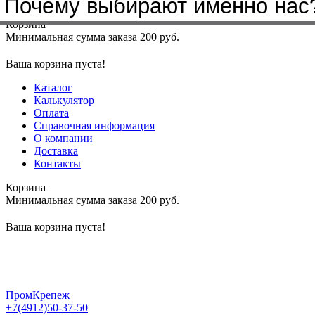
Почему выбирают именно нас
Меню
+7(4912)50-37-50
sbit@krep62.ru
Корзина
Минимальная сумма заказа 200 руб.
Ваша корзина пуста!
Каталог
Калькулятор
Оплата
Справочная информация
О компании
Доставка
Контакты
Корзина
Минимальная сумма заказа 200 руб.
Ваша корзина пуста!
ПромКрепеж
+7(4912)50-37-50