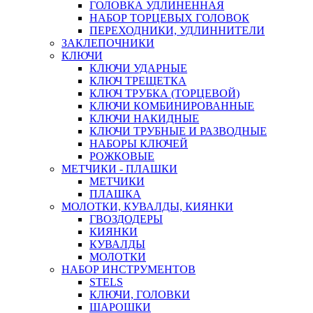
ГОЛОВКА УДЛИНЕННАЯ
НАБОР ТОРЦЕВЫХ ГОЛОВОК
ПЕРЕХОДНИКИ, УДЛИННИТЕЛИ
ЗАКЛЕПОЧНИКИ
КЛЮЧИ
КЛЮЧИ УДАРНЫЕ
КЛЮЧ ТРЕЩЕТКА
КЛЮЧ ТРУБКА (ТОРЦЕВОЙ)
КЛЮЧИ КОМБИНИРОВАННЫЕ
КЛЮЧИ НАКИДНЫЕ
КЛЮЧИ ТРУБНЫЕ И РАЗВОДНЫЕ
НАБОРЫ КЛЮЧЕЙ
РОЖКОВЫЕ
МЕТЧИКИ - ПЛАШКИ
МЕТЧИКИ
ПЛАШКА
МОЛОТКИ, КУВАЛДЫ, КИЯНКИ
ГВОЗДОДЕРЫ
КИЯНКИ
КУВАЛДЫ
МОЛОТКИ
НАБОР ИНСТРУМЕНТОВ
STELS
КЛЮЧИ, ГОЛОВКИ
ШАРОШКИ