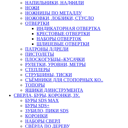
НАПИЛЬНИКИ, НАДФИЛИ
НОЖИ
НОЖНИЦЫ ПО МЕТАЛЛУ
НОЖОВКИ, ЛОБЗИКИ, СТУСЛО
ОТВЕРТКИ
ИНДИКАТОРНАЯ ОТВЕРТКА
КРЕСТОВЫЕ ОТВЕРТКИ
НАБОРЫ ОТВЕРТОК
ШЛИЦЕВЫЕ ОТВЕРТКИ
ПАТРОНЫ Д/ДРЕЛИ
ПИСТОЛЕТЫ
ПЛОСКОГУБЦЫ--КУСАЧКИ
РУЛЕТКИ, УРОВНИ, МЕТРЫ
СТЕПЛЕРЫ
СТРУБЦИНЫ, ТИСКИ
СЪЁМНИКИ ДЛЯ СТОПОРНЫХ КО..
ТОПОРЫ
ЯЩИКИ Д/ИНСТРУМЕНТА
СВЕРЛА, БУРЫ, КОРОНКИ, ЗУ..
БУРЫ SDS MAX
БУРЫ SDS+
ЗУБИЛО, ПИКИ SDS
КОРОНКИ
НАБОРЫ СВЕРЛ
СВЁРЛА ПО ДЕРЕВУ