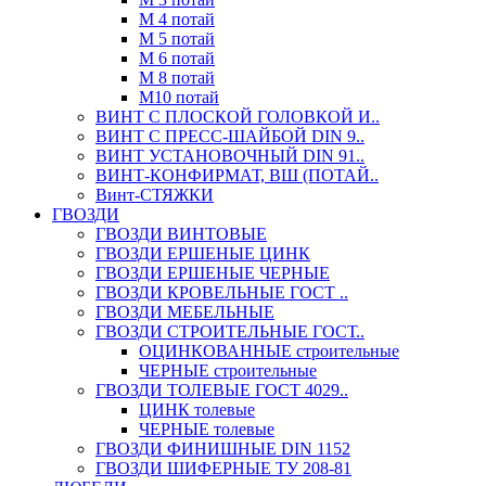
М 4 потай
М 5 потай
М 6 потай
М 8 потай
М10 потай
ВИНТ С ПЛОСКОЙ ГОЛОВКОЙ И..
ВИНТ С ПРЕСС-ШАЙБОЙ DIN 9..
ВИНТ УСТАНОВОЧНЫЙ DIN 91..
ВИНТ-КОНФИРМАТ, ВШ (ПОТАЙ..
Винт-СТЯЖКИ
ГВОЗДИ
ГВОЗДИ ВИНТОВЫЕ
ГВОЗДИ ЕРШЕНЫЕ ЦИНК
ГВОЗДИ ЕРШЕНЫЕ ЧЕРНЫЕ
ГВОЗДИ КРОВЕЛЬНЫЕ ГОСТ ..
ГВОЗДИ МЕБЕЛЬНЫЕ
ГВОЗДИ СТРОИТЕЛЬНЫЕ ГОСТ..
ОЦИНКОВАННЫЕ строительные
ЧЕРНЫЕ строительные
ГВОЗДИ ТОЛЕВЫЕ ГОСТ 4029..
ЦИНК толевые
ЧЕРНЫЕ толевые
ГВОЗДИ ФИНИШНЫЕ DIN 1152
ГВОЗДИ ШИФЕРНЫЕ ТУ 208-81