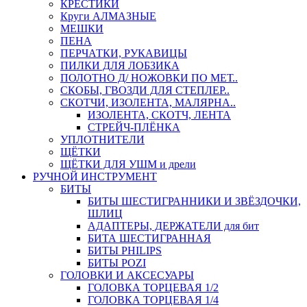
КРЕСТИКИ
Круги АЛМАЗНЫЕ
МЕШКИ
ПЕНА
ПЕРЧАТКИ, РУКАВИЦЫ
ПИЛКИ ДЛЯ ЛОБЗИКА
ПОЛОТНО Д/ НОЖОВКИ ПО МЕТ..
СКОБЫ, ГВОЗДИ ДЛЯ СТЕПЛЕР..
СКОТЧИ, ИЗОЛЕНТА, МАЛЯРНА..
ИЗОЛЕНТА, СКОТЧ, ЛЕНТА
СТРЕЙЧ-ПЛЁНКА
УПЛОТНИТЕЛИ
ЩЁТКИ
ЩЁТКИ ДЛЯ УШМ и дрели
РУЧНОЙ ИНСТРУМЕНТ
БИТЫ
БИТЫ ШЕСТИГРАННИКИ И ЗВЁЗДОЧКИ,
ШЛИЦ
АДАПТЕРЫ, ДЕРЖАТЕЛИ для бит
БИТА ШЕСТИГРАННАЯ
БИТЫ PHILIPS
БИТЫ POZI
ГОЛОВКИ И АКСЕСУАРЫ
ГОЛОВКА ТОРЦЕВАЯ 1/2
ГОЛОВКА ТОРЦЕВАЯ 1/4