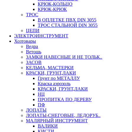
КРЮК-КОЛЬЦО
КРЮК-КРЮК
ТРОС
В ОПЛЕТКЕ ПВХ DIN 3055
ТРОС СТАЛЬНОЙ DIN 3055
ЦЕПИ
ЭЛЕКТРОИНСТРУМЕНТ
Хозтовары
Ведра
Ветошь
ЗАМКИ НАВЕСНЫЕ И НЕ ТОЛЬК..
ЗАСОВ
КЕЛЬМА, МАСТЕРКИ
КРАСКИ, ГРУНТ,ЛАКИ
Грунт по МЕТАЛЛУ
Краска аэрозоль
КРАСКИ, ГРУНТ,ЛАКИ
НЦ
ПРОПИТКА ПО ДЕРЕВУ
ПФ
ЛОПАТЫ
ЛОПАТЫ-СНЕГОВЫЕ, ЛЕДОРУБ..
МАЛЯРНЫЙ ИНСТРУМЕНТ
ВАЛИКИ
КИСТИ