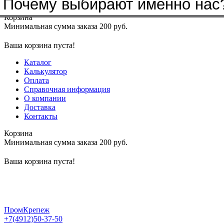
Почему выбирают именно нас
Меню
+7(4912)50-37-50
sbit@krep62.ru
Корзина
Минимальная сумма заказа 200 руб.
Ваша корзина пуста!
Каталог
Калькулятор
Оплата
Справочная информация
О компании
Доставка
Контакты
Корзина
Минимальная сумма заказа 200 руб.
Ваша корзина пуста!
ПромКрепеж
+7(4912)50-37-50