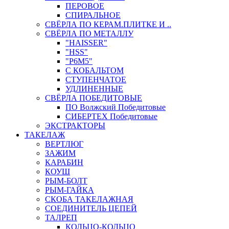
ПЕРОВОЕ
СПИРАЛЬНОЕ
СВЁРЛА ПО КЕРАМ.ПЛИТКЕ И ..
СВЁРЛА ПО МЕТАЛЛУ
"HAISSER"
"HSS"
"Р6М5"
С КОБАЛЬТОМ
СТУПЕНЧАТОЕ
УДЛИНЕННЫЕ
СВЁРЛА ПОБЕДИТОВЫЕ
ПО Волжский Победитовые
СИБЕРТЕХ Победитовые
ЭКСТРАКТОРЫ
ТАКЕЛАЖ
ВЕРТЛЮГ
ЗАЖИМ
КАРАБИН
КОУШ
РЫМ-БОЛТ
РЫМ-ГАЙКА
СКОБА ТАКЕЛАЖНАЯ
СОЕДИНИТЕЛЬ ЦЕПЕЙ
ТАЛРЕП
КОЛЬЦО-КОЛЬЦО