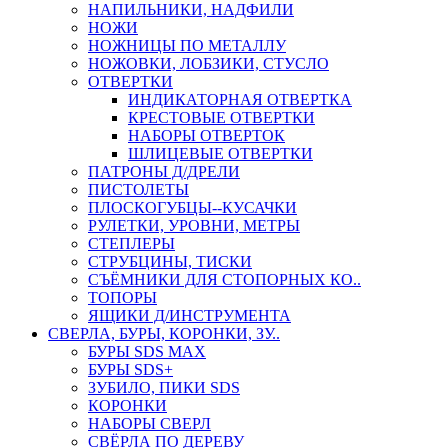
НАПИЛЬНИКИ, НАДФИЛИ
НОЖИ
НОЖНИЦЫ ПО МЕТАЛЛУ
НОЖОВКИ, ЛОБЗИКИ, СТУСЛО
ОТВЕРТКИ
ИНДИКАТОРНАЯ ОТВЕРТКА
КРЕСТОВЫЕ ОТВЕРТКИ
НАБОРЫ ОТВЕРТОК
ШЛИЦЕВЫЕ ОТВЕРТКИ
ПАТРОНЫ Д/ДРЕЛИ
ПИСТОЛЕТЫ
ПЛОСКОГУБЦЫ--КУСАЧКИ
РУЛЕТКИ, УРОВНИ, МЕТРЫ
СТЕПЛЕРЫ
СТРУБЦИНЫ, ТИСКИ
СЪЁМНИКИ ДЛЯ СТОПОРНЫХ КО..
ТОПОРЫ
ЯЩИКИ Д/ИНСТРУМЕНТА
СВЕРЛА, БУРЫ, КОРОНКИ, ЗУ..
БУРЫ SDS MAX
БУРЫ SDS+
ЗУБИЛО, ПИКИ SDS
КОРОНКИ
НАБОРЫ СВЕРЛ
СВЁРЛА ПО ДЕРЕВУ