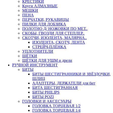
КРЕСТИКИ
Круги АЛМАЗНЫЕ
МЕШКИ
ПЕНА
ПЕРЧАТКИ, РУКАВИЦЫ
ПИЛКИ ДЛЯ ЛОБЗИКА
ПОЛОТНО Д/ НОЖОВКИ ПО МЕТ..
СКОБЫ, ГВОЗДИ ДЛЯ СТЕПЛЕР..
СКОТЧИ, ИЗОЛЕНТА, МАЛЯРНА..
ИЗОЛЕНТА, СКОТЧ, ЛЕНТА
СТРЕЙЧ-ПЛЁНКА
УПЛОТНИТЕЛИ
ЩЁТКИ
ЩЁТКИ ДЛЯ УШМ и дрели
РУЧНОЙ ИНСТРУМЕНТ
БИТЫ
БИТЫ ШЕСТИГРАННИКИ И ЗВЁЗДОЧКИ,
ШЛИЦ
АДАПТЕРЫ, ДЕРЖАТЕЛИ для бит
БИТА ШЕСТИГРАННАЯ
БИТЫ PHILIPS
БИТЫ POZI
ГОЛОВКИ И АКСЕСУАРЫ
ГОЛОВКА ТОРЦЕВАЯ 1/2
ГОЛОВКА ТОРЦЕВАЯ 1/4