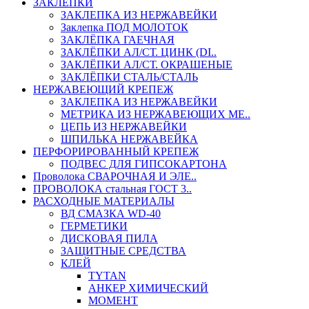
ЗАКЛЕПКИ
ЗАКЛЕПКА ИЗ НЕРЖАВЕЙКИ
Заклепка ПОД МОЛОТОК
ЗАКЛЁПКА ГАЕЧНАЯ
ЗАКЛЁПКИ АЛ/СТ. ЦИНК (DI..
ЗАКЛЁПКИ АЛ/СТ. ОКРАШЕНЫЕ
ЗАКЛЁПКИ СТАЛЬ/СТАЛЬ
НЕРЖАВЕЮЩИЙ КРЕПЕЖ
ЗАКЛЕПКА ИЗ НЕРЖАВЕЙКИ
МЕТРИКА ИЗ НЕРЖАВЕЮЩИХ МЕ..
ЦЕПЬ ИЗ НЕРЖАВЕЙКИ
ШПИЛЬКА НЕРЖАВЕЙКА
ПЕРФОРИРОВАННЫЙ КРЕПЕЖ
ПОДВЕС ДЛЯ ГИПСОКАРТОНА
Проволока СВАРОЧНАЯ И ЭЛЕ..
ПРОВОЛОКА стальная ГОСТ 3..
РАСХОДНЫЕ МАТЕРИАЛЫ
ВД СМАЗКА WD-40
ГЕРМЕТИКИ
ДИСКОВАЯ ПИЛА
ЗАЩИТНЫЕ СРЕДСТВА
КЛЕЙ
TYTAN
АНКЕР ХИМИЧЕСКИЙ
МОМЕНТ