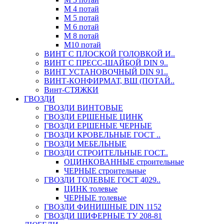
М 4 потай
М 5 потай
М 6 потай
М 8 потай
М10 потай
ВИНТ С ПЛОСКОЙ ГОЛОВКОЙ И..
ВИНТ С ПРЕСС-ШАЙБОЙ DIN 9..
ВИНТ УСТАНОВОЧНЫЙ DIN 91..
ВИНТ-КОНФИРМАТ, ВШ (ПОТАЙ..
Винт-СТЯЖКИ
ГВОЗДИ
ГВОЗДИ ВИНТОВЫЕ
ГВОЗДИ ЕРШЕНЫЕ ЦИНК
ГВОЗДИ ЕРШЕНЫЕ ЧЕРНЫЕ
ГВОЗДИ КРОВЕЛЬНЫЕ ГОСТ ..
ГВОЗДИ МЕБЕЛЬНЫЕ
ГВОЗДИ СТРОИТЕЛЬНЫЕ ГОСТ..
ОЦИНКОВАННЫЕ строительные
ЧЕРНЫЕ строительные
ГВОЗДИ ТОЛЕВЫЕ ГОСТ 4029..
ЦИНК толевые
ЧЕРНЫЕ толевые
ГВОЗДИ ФИНИШНЫЕ DIN 1152
ГВОЗДИ ШИФЕРНЫЕ ТУ 208-81