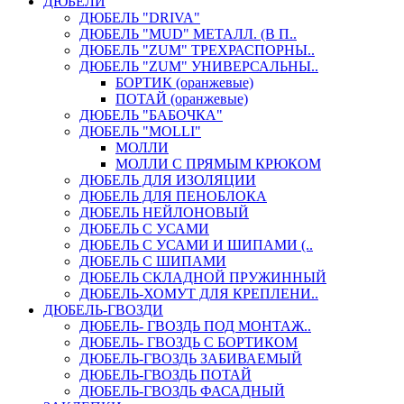
ДЮБЕЛИ
ДЮБЕЛЬ "DRIVA"
ДЮБЕЛЬ "MUD" МЕТАЛЛ. (В П..
ДЮБЕЛЬ "ZUM" ТРЕХРАСПОРНЫ..
ДЮБЕЛЬ "ZUM" УНИВЕРСАЛЬНЫ..
БОРТИК (оранжевые)
ПОТАЙ (оранжевые)
ДЮБЕЛЬ "БАБОЧКА"
ДЮБЕЛЬ "МOLLI"
МОЛЛИ
МОЛЛИ С ПРЯМЫМ КРЮКОМ
ДЮБЕЛЬ ДЛЯ ИЗОЛЯЦИИ
ДЮБЕЛЬ ДЛЯ ПЕНОБЛОКА
ДЮБЕЛЬ НЕЙЛОНОВЫЙ
ДЮБЕЛЬ С УСАМИ
ДЮБЕЛЬ С УСАМИ И ШИПАМИ (..
ДЮБЕЛЬ С ШИПАМИ
ДЮБЕЛЬ СКЛАДНОЙ ПРУЖИННЫЙ
ДЮБЕЛЬ-ХОМУТ ДЛЯ КРЕПЛЕНИ..
ДЮБЕЛЬ-ГВОЗДИ
ДЮБЕЛЬ- ГВОЗДЬ ПОД МОНТАЖ..
ДЮБЕЛЬ- ГВОЗДЬ С БОРТИКОМ
ДЮБЕЛЬ-ГВОЗДЬ ЗАБИВАЕМЫЙ
ДЮБЕЛЬ-ГВОЗДЬ ПОТАЙ
ДЮБЕЛЬ-ГВОЗДЬ ФАСАДНЫЙ