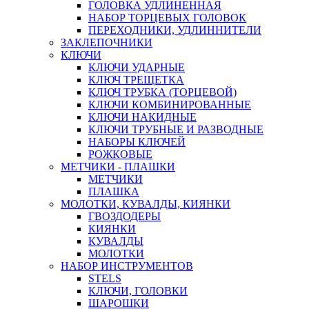
ГОЛОВКА УДЛИНЕННАЯ
НАБОР ТОРЦЕВЫХ ГОЛОВОК
ПЕРЕХОДНИКИ, УДЛИННИТЕЛИ
ЗАКЛЕПОЧНИКИ
КЛЮЧИ
КЛЮЧИ УДАРНЫЕ
КЛЮЧ ТРЕЩЕТКА
КЛЮЧ ТРУБКА (ТОРЦЕВОЙ)
КЛЮЧИ КОМБИНИРОВАННЫЕ
КЛЮЧИ НАКИДНЫЕ
КЛЮЧИ ТРУБНЫЕ И РАЗВОДНЫЕ
НАБОРЫ КЛЮЧЕЙ
РОЖКОВЫЕ
МЕТЧИКИ - ПЛАШКИ
МЕТЧИКИ
ПЛАШКА
МОЛОТКИ, КУВАЛДЫ, КИЯНКИ
ГВОЗДОДЕРЫ
КИЯНКИ
КУВАЛДЫ
МОЛОТКИ
НАБОР ИНСТРУМЕНТОВ
STELS
КЛЮЧИ, ГОЛОВКИ
ШАРОШКИ