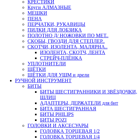
КРЕСТИКИ
Круги АЛМАЗНЫЕ
МЕШКИ
ПЕНА
ПЕРЧАТКИ, РУКАВИЦЫ
ПИЛКИ ДЛЯ ЛОБЗИКА
ПОЛОТНО Д/ НОЖОВКИ ПО МЕТ..
СКОБЫ, ГВОЗДИ ДЛЯ СТЕПЛЕР..
СКОТЧИ, ИЗОЛЕНТА, МАЛЯРНА..
ИЗОЛЕНТА, СКОТЧ, ЛЕНТА
СТРЕЙЧ-ПЛЁНКА
УПЛОТНИТЕЛИ
ЩЁТКИ
ЩЁТКИ ДЛЯ УШМ и дрели
РУЧНОЙ ИНСТРУМЕНТ
БИТЫ
БИТЫ ШЕСТИГРАННИКИ И ЗВЁЗДОЧКИ,
ШЛИЦ
АДАПТЕРЫ, ДЕРЖАТЕЛИ для бит
БИТА ШЕСТИГРАННАЯ
БИТЫ PHILIPS
БИТЫ POZI
ГОЛОВКИ И АКСЕСУАРЫ
ГОЛОВКА ТОРЦЕВАЯ 1/2
ГОЛОВКА ТОРЦЕВАЯ 1/4