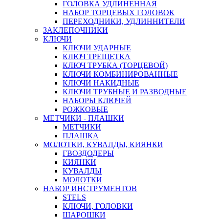
ГОЛОВКА УДЛИНЕННАЯ
НАБОР ТОРЦЕВЫХ ГОЛОВОК
ПЕРЕХОДНИКИ, УДЛИННИТЕЛИ
ЗАКЛЕПОЧНИКИ
КЛЮЧИ
КЛЮЧИ УДАРНЫЕ
КЛЮЧ ТРЕЩЕТКА
КЛЮЧ ТРУБКА (ТОРЦЕВОЙ)
КЛЮЧИ КОМБИНИРОВАННЫЕ
КЛЮЧИ НАКИДНЫЕ
КЛЮЧИ ТРУБНЫЕ И РАЗВОДНЫЕ
НАБОРЫ КЛЮЧЕЙ
РОЖКОВЫЕ
МЕТЧИКИ - ПЛАШКИ
МЕТЧИКИ
ПЛАШКА
МОЛОТКИ, КУВАЛДЫ, КИЯНКИ
ГВОЗДОДЕРЫ
КИЯНКИ
КУВАЛДЫ
МОЛОТКИ
НАБОР ИНСТРУМЕНТОВ
STELS
КЛЮЧИ, ГОЛОВКИ
ШАРОШКИ