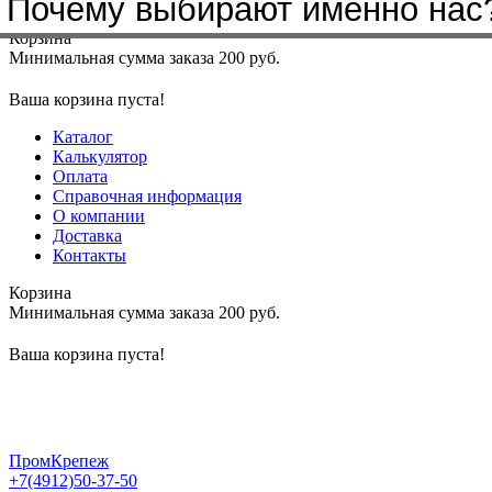
Почему выбирают именно нас
Меню
+7(4912)50-37-50
sbit@krep62.ru
Корзина
Минимальная сумма заказа 200 руб.
Ваша корзина пуста!
Каталог
Калькулятор
Оплата
Справочная информация
О компании
Доставка
Контакты
Корзина
Минимальная сумма заказа 200 руб.
Ваша корзина пуста!
ПромКрепеж
+7(4912)50-37-50