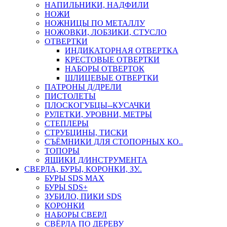
НАПИЛЬНИКИ, НАДФИЛИ
НОЖИ
НОЖНИЦЫ ПО МЕТАЛЛУ
НОЖОВКИ, ЛОБЗИКИ, СТУСЛО
ОТВЕРТКИ
ИНДИКАТОРНАЯ ОТВЕРТКА
КРЕСТОВЫЕ ОТВЕРТКИ
НАБОРЫ ОТВЕРТОК
ШЛИЦЕВЫЕ ОТВЕРТКИ
ПАТРОНЫ Д/ДРЕЛИ
ПИСТОЛЕТЫ
ПЛОСКОГУБЦЫ--КУСАЧКИ
РУЛЕТКИ, УРОВНИ, МЕТРЫ
СТЕПЛЕРЫ
СТРУБЦИНЫ, ТИСКИ
СЪЁМНИКИ ДЛЯ СТОПОРНЫХ КО..
ТОПОРЫ
ЯЩИКИ Д/ИНСТРУМЕНТА
СВЕРЛА, БУРЫ, КОРОНКИ, ЗУ..
БУРЫ SDS MAX
БУРЫ SDS+
ЗУБИЛО, ПИКИ SDS
КОРОНКИ
НАБОРЫ СВЕРЛ
СВЁРЛА ПО ДЕРЕВУ