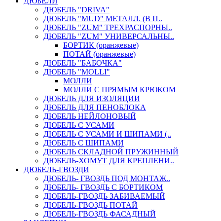
ДЮБЕЛИ
ДЮБЕЛЬ "DRIVA"
ДЮБЕЛЬ "MUD" МЕТАЛЛ. (В П..
ДЮБЕЛЬ "ZUM" ТРЕХРАСПОРНЫ..
ДЮБЕЛЬ "ZUM" УНИВЕРСАЛЬНЫ..
БОРТИК (оранжевые)
ПОТАЙ (оранжевые)
ДЮБЕЛЬ "БАБОЧКА"
ДЮБЕЛЬ "МOLLI"
МОЛЛИ
МОЛЛИ С ПРЯМЫМ КРЮКОМ
ДЮБЕЛЬ ДЛЯ ИЗОЛЯЦИИ
ДЮБЕЛЬ ДЛЯ ПЕНОБЛОКА
ДЮБЕЛЬ НЕЙЛОНОВЫЙ
ДЮБЕЛЬ С УСАМИ
ДЮБЕЛЬ С УСАМИ И ШИПАМИ (..
ДЮБЕЛЬ С ШИПАМИ
ДЮБЕЛЬ СКЛАДНОЙ ПРУЖИННЫЙ
ДЮБЕЛЬ-ХОМУТ ДЛЯ КРЕПЛЕНИ..
ДЮБЕЛЬ-ГВОЗДИ
ДЮБЕЛЬ- ГВОЗДЬ ПОД МОНТАЖ..
ДЮБЕЛЬ- ГВОЗДЬ С БОРТИКОМ
ДЮБЕЛЬ-ГВОЗДЬ ЗАБИВАЕМЫЙ
ДЮБЕЛЬ-ГВОЗДЬ ПОТАЙ
ДЮБЕЛЬ-ГВОЗДЬ ФАСАДНЫЙ