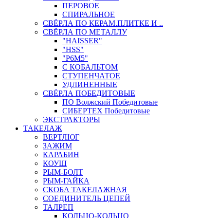
ПЕРОВОЕ
СПИРАЛЬНОЕ
СВЁРЛА ПО КЕРАМ.ПЛИТКЕ И ..
СВЁРЛА ПО МЕТАЛЛУ
"HAISSER"
"HSS"
"Р6М5"
С КОБАЛЬТОМ
СТУПЕНЧАТОЕ
УДЛИНЕННЫЕ
СВЁРЛА ПОБЕДИТОВЫЕ
ПО Волжский Победитовые
СИБЕРТЕХ Победитовые
ЭКСТРАКТОРЫ
ТАКЕЛАЖ
ВЕРТЛЮГ
ЗАЖИМ
КАРАБИН
КОУШ
РЫМ-БОЛТ
РЫМ-ГАЙКА
СКОБА ТАКЕЛАЖНАЯ
СОЕДИНИТЕЛЬ ЦЕПЕЙ
ТАЛРЕП
КОЛЬЦО-КОЛЬЦО