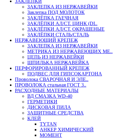
ЗАКЛЕПКИ
ЗАКЛЕПКА ИЗ НЕРЖАВЕЙКИ
Заклепка ПОД МОЛОТОК
ЗАКЛЁПКА ГАЕЧНАЯ
ЗАКЛЁПКИ АЛ/СТ. ЦИНК (DI..
ЗАКЛЁПКИ АЛ/СТ. ОКРАШЕНЫЕ
ЗАКЛЁПКИ СТАЛЬ/СТАЛЬ
НЕРЖАВЕЮЩИЙ КРЕПЕЖ
ЗАКЛЕПКА ИЗ НЕРЖАВЕЙКИ
МЕТРИКА ИЗ НЕРЖАВЕЮЩИХ МЕ..
ЦЕПЬ ИЗ НЕРЖАВЕЙКИ
ШПИЛЬКА НЕРЖАВЕЙКА
ПЕРФОРИРОВАННЫЙ КРЕПЕЖ
ПОДВЕС ДЛЯ ГИПСОКАРТОНА
Проволока СВАРОЧНАЯ И ЭЛЕ..
ПРОВОЛОКА стальная ГОСТ 3..
РАСХОДНЫЕ МАТЕРИАЛЫ
ВД СМАЗКА WD-40
ГЕРМЕТИКИ
ДИСКОВАЯ ПИЛА
ЗАЩИТНЫЕ СРЕДСТВА
КЛЕЙ
TYTAN
АНКЕР ХИМИЧЕСКИЙ
МОМЕНТ