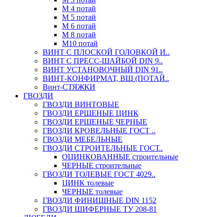
М 4 потай
М 5 потай
М 6 потай
М 8 потай
М10 потай
ВИНТ С ПЛОСКОЙ ГОЛОВКОЙ И..
ВИНТ С ПРЕСС-ШАЙБОЙ DIN 9..
ВИНТ УСТАНОВОЧНЫЙ DIN 91..
ВИНТ-КОНФИРМАТ, ВШ (ПОТАЙ..
Винт-СТЯЖКИ
ГВОЗДИ
ГВОЗДИ ВИНТОВЫЕ
ГВОЗДИ ЕРШЕНЫЕ ЦИНК
ГВОЗДИ ЕРШЕНЫЕ ЧЕРНЫЕ
ГВОЗДИ КРОВЕЛЬНЫЕ ГОСТ ..
ГВОЗДИ МЕБЕЛЬНЫЕ
ГВОЗДИ СТРОИТЕЛЬНЫЕ ГОСТ..
ОЦИНКОВАННЫЕ строительные
ЧЕРНЫЕ строительные
ГВОЗДИ ТОЛЕВЫЕ ГОСТ 4029..
ЦИНК толевые
ЧЕРНЫЕ толевые
ГВОЗДИ ФИНИШНЫЕ DIN 1152
ГВОЗДИ ШИФЕРНЫЕ ТУ 208-81