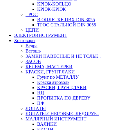
КРЮК-КОЛЬЦО
КРЮК-КРЮК
ТРОС
В ОПЛЕТКЕ ПВХ DIN 3055
ТРОС СТАЛЬНОЙ DIN 3055
ЦЕПИ
ЭЛЕКТРОИНСТРУМЕНТ
Хозтовары
Ведра
Ветошь
ЗАМКИ НАВЕСНЫЕ И НЕ ТОЛЬК..
ЗАСОВ
КЕЛЬМА, МАСТЕРКИ
КРАСКИ, ГРУНТ,ЛАКИ
Грунт по МЕТАЛЛУ
Краска аэрозоль
КРАСКИ, ГРУНТ,ЛАКИ
НЦ
ПРОПИТКА ПО ДЕРЕВУ
ПФ
ЛОПАТЫ
ЛОПАТЫ-СНЕГОВЫЕ, ЛЕДОРУБ..
МАЛЯРНЫЙ ИНСТРУМЕНТ
ВАЛИКИ
КИСТИ