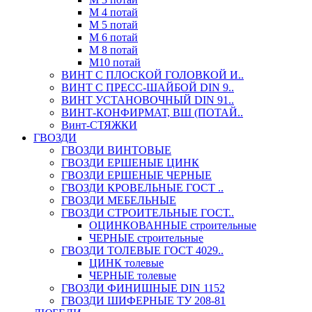
М 4 потай
М 5 потай
М 6 потай
М 8 потай
М10 потай
ВИНТ С ПЛОСКОЙ ГОЛОВКОЙ И..
ВИНТ С ПРЕСС-ШАЙБОЙ DIN 9..
ВИНТ УСТАНОВОЧНЫЙ DIN 91..
ВИНТ-КОНФИРМАТ, ВШ (ПОТАЙ..
Винт-СТЯЖКИ
ГВОЗДИ
ГВОЗДИ ВИНТОВЫЕ
ГВОЗДИ ЕРШЕНЫЕ ЦИНК
ГВОЗДИ ЕРШЕНЫЕ ЧЕРНЫЕ
ГВОЗДИ КРОВЕЛЬНЫЕ ГОСТ ..
ГВОЗДИ МЕБЕЛЬНЫЕ
ГВОЗДИ СТРОИТЕЛЬНЫЕ ГОСТ..
ОЦИНКОВАННЫЕ строительные
ЧЕРНЫЕ строительные
ГВОЗДИ ТОЛЕВЫЕ ГОСТ 4029..
ЦИНК толевые
ЧЕРНЫЕ толевые
ГВОЗДИ ФИНИШНЫЕ DIN 1152
ГВОЗДИ ШИФЕРНЫЕ ТУ 208-81