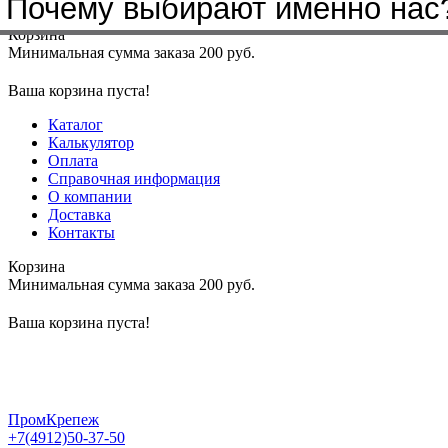
Почему выбирают именно нас
Меню
+7(4912)50-37-50
sbit@krep62.ru
Корзина
Минимальная сумма заказа 200 руб.
Ваша корзина пуста!
Каталог
Калькулятор
Оплата
Справочная информация
О компании
Доставка
Контакты
Корзина
Минимальная сумма заказа 200 руб.
Ваша корзина пуста!
ПромКрепеж
+7(4912)50-37-50