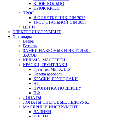
КРЮК-КОЛЬЦО
КРЮК-КРЮК
ТРОС
В ОПЛЕТКЕ ПВХ DIN 3055
ТРОС СТАЛЬНОЙ DIN 3055
ЦЕПИ
ЭЛЕКТРОИНСТРУМЕНТ
Хозтовары
Ведра
Ветошь
ЗАМКИ НАВЕСНЫЕ И НЕ ТОЛЬК..
ЗАСОВ
КЕЛЬМА, МАСТЕРКИ
КРАСКИ, ГРУНТ,ЛАКИ
Грунт по МЕТАЛЛУ
Краска аэрозоль
КРАСКИ, ГРУНТ,ЛАКИ
НЦ
ПРОПИТКА ПО ДЕРЕВУ
ПФ
ЛОПАТЫ
ЛОПАТЫ-СНЕГОВЫЕ, ЛЕДОРУБ..
МАЛЯРНЫЙ ИНСТРУМЕНТ
ВАЛИКИ
КИСТИ