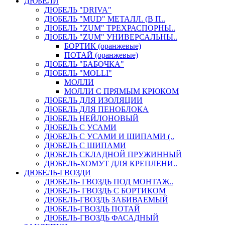
ДЮБЕЛИ
ДЮБЕЛЬ "DRIVA"
ДЮБЕЛЬ "MUD" МЕТАЛЛ. (В П..
ДЮБЕЛЬ "ZUM" ТРЕХРАСПОРНЫ..
ДЮБЕЛЬ "ZUM" УНИВЕРСАЛЬНЫ..
БОРТИК (оранжевые)
ПОТАЙ (оранжевые)
ДЮБЕЛЬ "БАБОЧКА"
ДЮБЕЛЬ "МOLLI"
МОЛЛИ
МОЛЛИ С ПРЯМЫМ КРЮКОМ
ДЮБЕЛЬ ДЛЯ ИЗОЛЯЦИИ
ДЮБЕЛЬ ДЛЯ ПЕНОБЛОКА
ДЮБЕЛЬ НЕЙЛОНОВЫЙ
ДЮБЕЛЬ С УСАМИ
ДЮБЕЛЬ С УСАМИ И ШИПАМИ (..
ДЮБЕЛЬ С ШИПАМИ
ДЮБЕЛЬ СКЛАДНОЙ ПРУЖИННЫЙ
ДЮБЕЛЬ-ХОМУТ ДЛЯ КРЕПЛЕНИ..
ДЮБЕЛЬ-ГВОЗДИ
ДЮБЕЛЬ- ГВОЗДЬ ПОД МОНТАЖ..
ДЮБЕЛЬ- ГВОЗДЬ С БОРТИКОМ
ДЮБЕЛЬ-ГВОЗДЬ ЗАБИВАЕМЫЙ
ДЮБЕЛЬ-ГВОЗДЬ ПОТАЙ
ДЮБЕЛЬ-ГВОЗДЬ ФАСАДНЫЙ