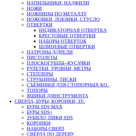
НАПИЛЬНИКИ, НАДФИЛИ
НОЖИ
НОЖНИЦЫ ПО МЕТАЛЛУ
НОЖОВКИ, ЛОБЗИКИ, СТУСЛО
ОТВЕРТКИ
ИНДИКАТОРНАЯ ОТВЕРТКА
КРЕСТОВЫЕ ОТВЕРТКИ
НАБОРЫ ОТВЕРТОК
ШЛИЦЕВЫЕ ОТВЕРТКИ
ПАТРОНЫ Д/ДРЕЛИ
ПИСТОЛЕТЫ
ПЛОСКОГУБЦЫ--КУСАЧКИ
РУЛЕТКИ, УРОВНИ, МЕТРЫ
СТЕПЛЕРЫ
СТРУБЦИНЫ, ТИСКИ
СЪЁМНИКИ ДЛЯ СТОПОРНЫХ КО..
ТОПОРЫ
ЯЩИКИ Д/ИНСТРУМЕНТА
СВЕРЛА, БУРЫ, КОРОНКИ, ЗУ..
БУРЫ SDS MAX
БУРЫ SDS+
ЗУБИЛО, ПИКИ SDS
КОРОНКИ
НАБОРЫ СВЕРЛ
СВЁРЛА ПО ДЕРЕВУ