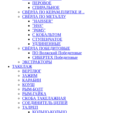
ПЕРОВОЕ
СПИРАЛЬНОЕ
СВЁРЛА ПО КЕРАМ.ПЛИТКЕ И ..
СВЁРЛА ПО МЕТАЛЛУ
"HAISSER"
"HSS"
"Р6М5"
С КОБАЛЬТОМ
СТУПЕНЧАТОЕ
УДЛИНЕННЫЕ
СВЁРЛА ПОБЕДИТОВЫЕ
ПО Волжский Победитовые
СИБЕРТЕХ Победитовые
ЭКСТРАКТОРЫ
ТАКЕЛАЖ
ВЕРТЛЮГ
ЗАЖИМ
КАРАБИН
КОУШ
РЫМ-БОЛТ
РЫМ-ГАЙКА
СКОБА ТАКЕЛАЖНАЯ
СОЕДИНИТЕЛЬ ЦЕПЕЙ
ТАЛРЕП
КОЛЬЦО-КОЛЬЦО