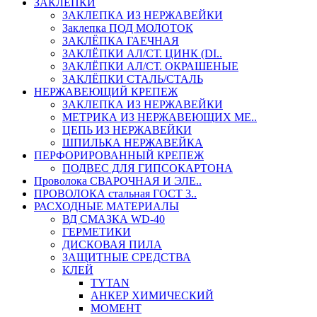
ЗАКЛЕПКИ
ЗАКЛЕПКА ИЗ НЕРЖАВЕЙКИ
Заклепка ПОД МОЛОТОК
ЗАКЛЁПКА ГАЕЧНАЯ
ЗАКЛЁПКИ АЛ/СТ. ЦИНК (DI..
ЗАКЛЁПКИ АЛ/СТ. ОКРАШЕНЫЕ
ЗАКЛЁПКИ СТАЛЬ/СТАЛЬ
НЕРЖАВЕЮЩИЙ КРЕПЕЖ
ЗАКЛЕПКА ИЗ НЕРЖАВЕЙКИ
МЕТРИКА ИЗ НЕРЖАВЕЮЩИХ МЕ..
ЦЕПЬ ИЗ НЕРЖАВЕЙКИ
ШПИЛЬКА НЕРЖАВЕЙКА
ПЕРФОРИРОВАННЫЙ КРЕПЕЖ
ПОДВЕС ДЛЯ ГИПСОКАРТОНА
Проволока СВАРОЧНАЯ И ЭЛЕ..
ПРОВОЛОКА стальная ГОСТ 3..
РАСХОДНЫЕ МАТЕРИАЛЫ
ВД СМАЗКА WD-40
ГЕРМЕТИКИ
ДИСКОВАЯ ПИЛА
ЗАЩИТНЫЕ СРЕДСТВА
КЛЕЙ
TYTAN
АНКЕР ХИМИЧЕСКИЙ
МОМЕНТ