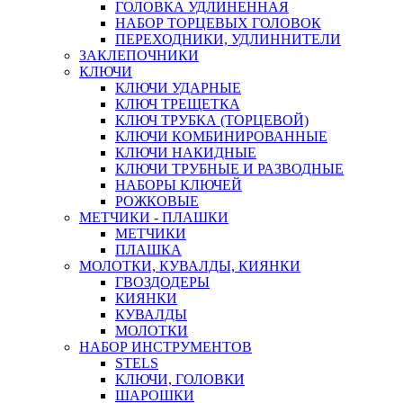
ГОЛОВКА УДЛИНЕННАЯ
НАБОР ТОРЦЕВЫХ ГОЛОВОК
ПЕРЕХОДНИКИ, УДЛИННИТЕЛИ
ЗАКЛЕПОЧНИКИ
КЛЮЧИ
КЛЮЧИ УДАРНЫЕ
КЛЮЧ ТРЕЩЕТКА
КЛЮЧ ТРУБКА (ТОРЦЕВОЙ)
КЛЮЧИ КОМБИНИРОВАННЫЕ
КЛЮЧИ НАКИДНЫЕ
КЛЮЧИ ТРУБНЫЕ И РАЗВОДНЫЕ
НАБОРЫ КЛЮЧЕЙ
РОЖКОВЫЕ
МЕТЧИКИ - ПЛАШКИ
МЕТЧИКИ
ПЛАШКА
МОЛОТКИ, КУВАЛДЫ, КИЯНКИ
ГВОЗДОДЕРЫ
КИЯНКИ
КУВАЛДЫ
МОЛОТКИ
НАБОР ИНСТРУМЕНТОВ
STELS
КЛЮЧИ, ГОЛОВКИ
ШАРОШКИ