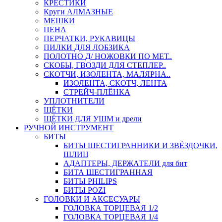
КРЕСТИКИ
Круги АЛМАЗНЫЕ
МЕШКИ
ПЕНА
ПЕРЧАТКИ, РУКАВИЦЫ
ПИЛКИ ДЛЯ ЛОБЗИКА
ПОЛОТНО Д/ НОЖОВКИ ПО МЕТ..
СКОБЫ, ГВОЗДИ ДЛЯ СТЕПЛЕР..
СКОТЧИ, ИЗОЛЕНТА, МАЛЯРНА..
ИЗОЛЕНТА, СКОТЧ, ЛЕНТА
СТРЕЙЧ-ПЛЁНКА
УПЛОТНИТЕЛИ
ЩЁТКИ
ЩЁТКИ ДЛЯ УШМ и дрели
РУЧНОЙ ИНСТРУМЕНТ
БИТЫ
БИТЫ ШЕСТИГРАННИКИ И ЗВЁЗДОЧКИ,
ШЛИЦ
АДАПТЕРЫ, ДЕРЖАТЕЛИ для бит
БИТА ШЕСТИГРАННАЯ
БИТЫ PHILIPS
БИТЫ POZI
ГОЛОВКИ И АКСЕСУАРЫ
ГОЛОВКА ТОРЦЕВАЯ 1/2
ГОЛОВКА ТОРЦЕВАЯ 1/4