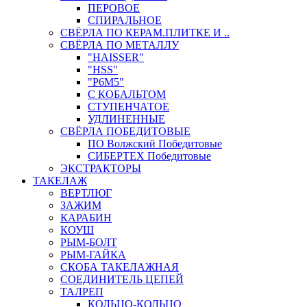
ПЕРОВОЕ
СПИРАЛЬНОЕ
СВЁРЛА ПО КЕРАМ.ПЛИТКЕ И ..
СВЁРЛА ПО МЕТАЛЛУ
"HAISSER"
"HSS"
"Р6М5"
С КОБАЛЬТОМ
СТУПЕНЧАТОЕ
УДЛИНЕННЫЕ
СВЁРЛА ПОБЕДИТОВЫЕ
ПО Волжский Победитовые
СИБЕРТЕХ Победитовые
ЭКСТРАКТОРЫ
ТАКЕЛАЖ
ВЕРТЛЮГ
ЗАЖИМ
КАРАБИН
КОУШ
РЫМ-БОЛТ
РЫМ-ГАЙКА
СКОБА ТАКЕЛАЖНАЯ
СОЕДИНИТЕЛЬ ЦЕПЕЙ
ТАЛРЕП
КОЛЬЦО-КОЛЬЦО