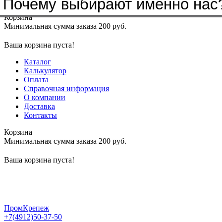
Почему выбирают именно нас
Меню
+7(4912)50-37-50
sbit@krep62.ru
Корзина
Минимальная сумма заказа 200 руб.
Ваша корзина пуста!
Каталог
Калькулятор
Оплата
Справочная информация
О компании
Доставка
Контакты
Корзина
Минимальная сумма заказа 200 руб.
Ваша корзина пуста!
ПромКрепеж
+7(4912)50-37-50