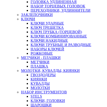
ГОЛОВКА УДЛИНЕННАЯ
НАБОР ТОРЦЕВЫХ ГОЛОВОК
ПЕРЕХОДНИКИ, УДЛИННИТЕЛИ
ЗАКЛЕПОЧНИКИ
КЛЮЧИ
КЛЮЧИ УДАРНЫЕ
КЛЮЧ ТРЕЩЕТКА
КЛЮЧ ТРУБКА (ТОРЦЕВОЙ)
КЛЮЧИ КОМБИНИРОВАННЫЕ
КЛЮЧИ НАКИДНЫЕ
КЛЮЧИ ТРУБНЫЕ И РАЗВОДНЫЕ
НАБОРЫ КЛЮЧЕЙ
РОЖКОВЫЕ
МЕТЧИКИ - ПЛАШКИ
МЕТЧИКИ
ПЛАШКА
МОЛОТКИ, КУВАЛДЫ, КИЯНКИ
ГВОЗДОДЕРЫ
КИЯНКИ
КУВАЛДЫ
МОЛОТКИ
НАБОР ИНСТРУМЕНТОВ
STELS
КЛЮЧИ, ГОЛОВКИ
ШАРОШКИ