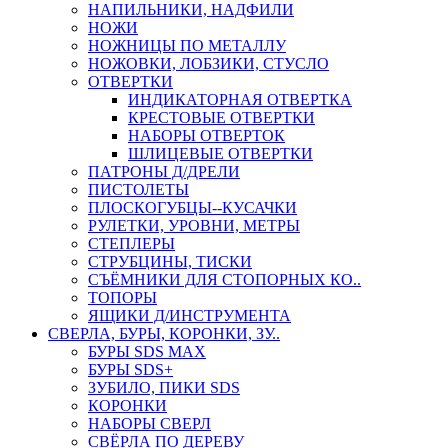
НАПИЛЬНИКИ, НАДФИЛИ
НОЖИ
НОЖНИЦЫ ПО МЕТАЛЛУ
НОЖОВКИ, ЛОБЗИКИ, СТУСЛО
ОТВЕРТКИ
ИНДИКАТОРНАЯ ОТВЕРТКА
КРЕСТОВЫЕ ОТВЕРТКИ
НАБОРЫ ОТВЕРТОК
ШЛИЦЕВЫЕ ОТВЕРТКИ
ПАТРОНЫ Д/ДРЕЛИ
ПИСТОЛЕТЫ
ПЛОСКОГУБЦЫ--КУСАЧКИ
РУЛЕТКИ, УРОВНИ, МЕТРЫ
СТЕПЛЕРЫ
СТРУБЦИНЫ, ТИСКИ
СЪЁМНИКИ ДЛЯ СТОПОРНЫХ КО..
ТОПОРЫ
ЯЩИКИ Д/ИНСТРУМЕНТА
СВЕРЛА, БУРЫ, КОРОНКИ, ЗУ..
БУРЫ SDS MAX
БУРЫ SDS+
ЗУБИЛО, ПИКИ SDS
КОРОНКИ
НАБОРЫ СВЕРЛ
СВЁРЛА ПО ДЕРЕВУ