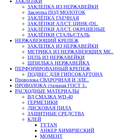
ЗАКЛЕПКИ
ЗАКЛЕПКА ИЗ НЕРЖАВЕЙКИ
Заклепка ПОД МОЛОТОК
ЗАКЛЁПКА ГАЕЧНАЯ
ЗАКЛЁПКИ АЛ/СТ. ЦИНК (DI..
ЗАКЛЁПКИ АЛ/СТ. ОКРАШЕНЫЕ
ЗАКЛЁПКИ СТАЛЬ/СТАЛЬ
НЕРЖАВЕЮЩИЙ КРЕПЕЖ
ЗАКЛЕПКА ИЗ НЕРЖАВЕЙКИ
МЕТРИКА ИЗ НЕРЖАВЕЮЩИХ МЕ..
ЦЕПЬ ИЗ НЕРЖАВЕЙКИ
ШПИЛЬКА НЕРЖАВЕЙКА
ПЕРФОРИРОВАННЫЙ КРЕПЕЖ
ПОДВЕС ДЛЯ ГИПСОКАРТОНА
Проволока СВАРОЧНАЯ И ЭЛЕ..
ПРОВОЛОКА стальная ГОСТ 3..
РАСХОДНЫЕ МАТЕРИАЛЫ
ВД СМАЗКА WD-40
ГЕРМЕТИКИ
ДИСКОВАЯ ПИЛА
ЗАЩИТНЫЕ СРЕДСТВА
КЛЕЙ
TYTAN
АНКЕР ХИМИЧЕСКИЙ
МОМЕНТ