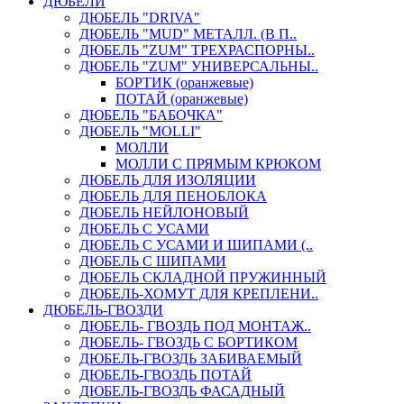
ДЮБЕЛИ
ДЮБЕЛЬ "DRIVA"
ДЮБЕЛЬ "MUD" МЕТАЛЛ. (В П..
ДЮБЕЛЬ "ZUM" ТРЕХРАСПОРНЫ..
ДЮБЕЛЬ "ZUM" УНИВЕРСАЛЬНЫ..
БОРТИК (оранжевые)
ПОТАЙ (оранжевые)
ДЮБЕЛЬ "БАБОЧКА"
ДЮБЕЛЬ "МOLLI"
МОЛЛИ
МОЛЛИ С ПРЯМЫМ КРЮКОМ
ДЮБЕЛЬ ДЛЯ ИЗОЛЯЦИИ
ДЮБЕЛЬ ДЛЯ ПЕНОБЛОКА
ДЮБЕЛЬ НЕЙЛОНОВЫЙ
ДЮБЕЛЬ С УСАМИ
ДЮБЕЛЬ С УСАМИ И ШИПАМИ (..
ДЮБЕЛЬ С ШИПАМИ
ДЮБЕЛЬ СКЛАДНОЙ ПРУЖИННЫЙ
ДЮБЕЛЬ-ХОМУТ ДЛЯ КРЕПЛЕНИ..
ДЮБЕЛЬ-ГВОЗДИ
ДЮБЕЛЬ- ГВОЗДЬ ПОД МОНТАЖ..
ДЮБЕЛЬ- ГВОЗДЬ С БОРТИКОМ
ДЮБЕЛЬ-ГВОЗДЬ ЗАБИВАЕМЫЙ
ДЮБЕЛЬ-ГВОЗДЬ ПОТАЙ
ДЮБЕЛЬ-ГВОЗДЬ ФАСАДНЫЙ