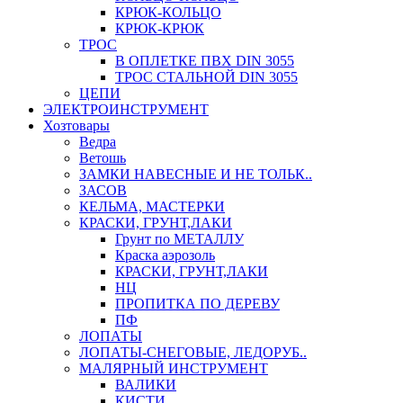
КРЮК-КОЛЬЦО
КРЮК-КРЮК
ТРОС
В ОПЛЕТКЕ ПВХ DIN 3055
ТРОС СТАЛЬНОЙ DIN 3055
ЦЕПИ
ЭЛЕКТРОИНСТРУМЕНТ
Хозтовары
Ведра
Ветошь
ЗАМКИ НАВЕСНЫЕ И НЕ ТОЛЬК..
ЗАСОВ
КЕЛЬМА, МАСТЕРКИ
КРАСКИ, ГРУНТ,ЛАКИ
Грунт по МЕТАЛЛУ
Краска аэрозоль
КРАСКИ, ГРУНТ,ЛАКИ
НЦ
ПРОПИТКА ПО ДЕРЕВУ
ПФ
ЛОПАТЫ
ЛОПАТЫ-СНЕГОВЫЕ, ЛЕДОРУБ..
МАЛЯРНЫЙ ИНСТРУМЕНТ
ВАЛИКИ
КИСТИ