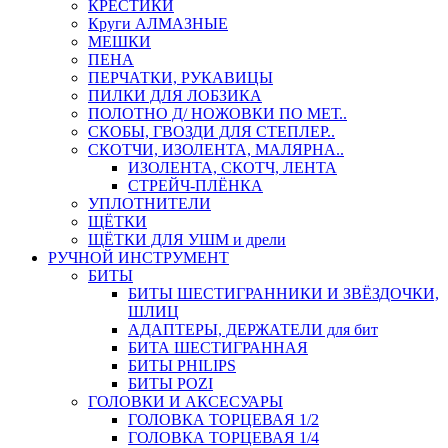
КРЕСТИКИ
Круги АЛМАЗНЫЕ
МЕШКИ
ПЕНА
ПЕРЧАТКИ, РУКАВИЦЫ
ПИЛКИ ДЛЯ ЛОБЗИКА
ПОЛОТНО Д/ НОЖОВКИ ПО МЕТ..
СКОБЫ, ГВОЗДИ ДЛЯ СТЕПЛЕР..
СКОТЧИ, ИЗОЛЕНТА, МАЛЯРНА..
ИЗОЛЕНТА, СКОТЧ, ЛЕНТА
СТРЕЙЧ-ПЛЁНКА
УПЛОТНИТЕЛИ
ЩЁТКИ
ЩЁТКИ ДЛЯ УШМ и дрели
РУЧНОЙ ИНСТРУМЕНТ
БИТЫ
БИТЫ ШЕСТИГРАННИКИ И ЗВЁЗДОЧКИ,
ШЛИЦ
АДАПТЕРЫ, ДЕРЖАТЕЛИ для бит
БИТА ШЕСТИГРАННАЯ
БИТЫ PHILIPS
БИТЫ POZI
ГОЛОВКИ И АКСЕСУАРЫ
ГОЛОВКА ТОРЦЕВАЯ 1/2
ГОЛОВКА ТОРЦЕВАЯ 1/4