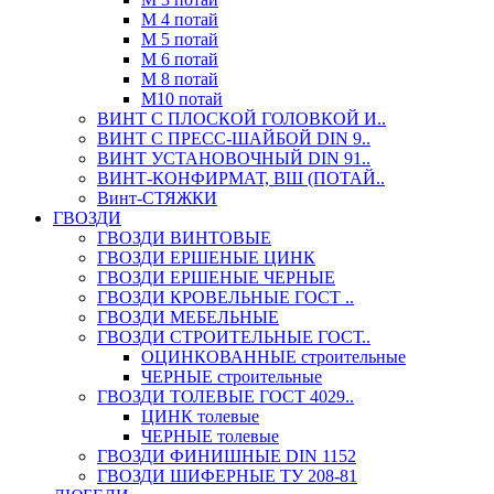
М 4 потай
М 5 потай
М 6 потай
М 8 потай
М10 потай
ВИНТ С ПЛОСКОЙ ГОЛОВКОЙ И..
ВИНТ С ПРЕСС-ШАЙБОЙ DIN 9..
ВИНТ УСТАНОВОЧНЫЙ DIN 91..
ВИНТ-КОНФИРМАТ, ВШ (ПОТАЙ..
Винт-СТЯЖКИ
ГВОЗДИ
ГВОЗДИ ВИНТОВЫЕ
ГВОЗДИ ЕРШЕНЫЕ ЦИНК
ГВОЗДИ ЕРШЕНЫЕ ЧЕРНЫЕ
ГВОЗДИ КРОВЕЛЬНЫЕ ГОСТ ..
ГВОЗДИ МЕБЕЛЬНЫЕ
ГВОЗДИ СТРОИТЕЛЬНЫЕ ГОСТ..
ОЦИНКОВАННЫЕ строительные
ЧЕРНЫЕ строительные
ГВОЗДИ ТОЛЕВЫЕ ГОСТ 4029..
ЦИНК толевые
ЧЕРНЫЕ толевые
ГВОЗДИ ФИНИШНЫЕ DIN 1152
ГВОЗДИ ШИФЕРНЫЕ ТУ 208-81