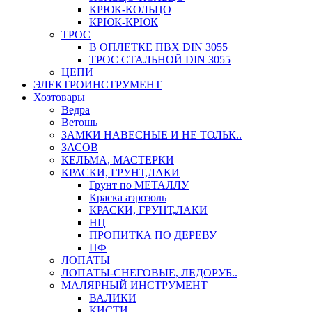
КРЮК-КОЛЬЦО
КРЮК-КРЮК
ТРОС
В ОПЛЕТКЕ ПВХ DIN 3055
ТРОС СТАЛЬНОЙ DIN 3055
ЦЕПИ
ЭЛЕКТРОИНСТРУМЕНТ
Хозтовары
Ведра
Ветошь
ЗАМКИ НАВЕСНЫЕ И НЕ ТОЛЬК..
ЗАСОВ
КЕЛЬМА, МАСТЕРКИ
КРАСКИ, ГРУНТ,ЛАКИ
Грунт по МЕТАЛЛУ
Краска аэрозоль
КРАСКИ, ГРУНТ,ЛАКИ
НЦ
ПРОПИТКА ПО ДЕРЕВУ
ПФ
ЛОПАТЫ
ЛОПАТЫ-СНЕГОВЫЕ, ЛЕДОРУБ..
МАЛЯРНЫЙ ИНСТРУМЕНТ
ВАЛИКИ
КИСТИ