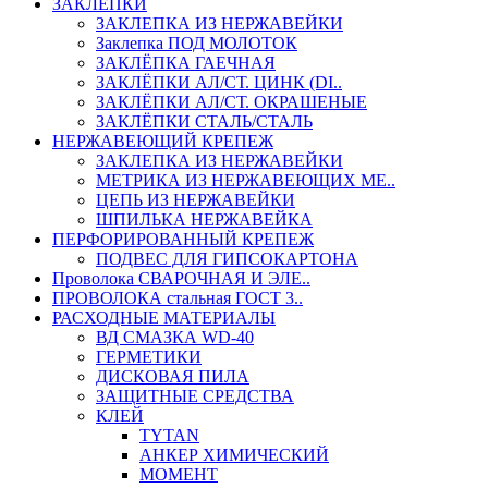
ЗАКЛЕПКИ
ЗАКЛЕПКА ИЗ НЕРЖАВЕЙКИ
Заклепка ПОД МОЛОТОК
ЗАКЛЁПКА ГАЕЧНАЯ
ЗАКЛЁПКИ АЛ/СТ. ЦИНК (DI..
ЗАКЛЁПКИ АЛ/СТ. ОКРАШЕНЫЕ
ЗАКЛЁПКИ СТАЛЬ/СТАЛЬ
НЕРЖАВЕЮЩИЙ КРЕПЕЖ
ЗАКЛЕПКА ИЗ НЕРЖАВЕЙКИ
МЕТРИКА ИЗ НЕРЖАВЕЮЩИХ МЕ..
ЦЕПЬ ИЗ НЕРЖАВЕЙКИ
ШПИЛЬКА НЕРЖАВЕЙКА
ПЕРФОРИРОВАННЫЙ КРЕПЕЖ
ПОДВЕС ДЛЯ ГИПСОКАРТОНА
Проволока СВАРОЧНАЯ И ЭЛЕ..
ПРОВОЛОКА стальная ГОСТ 3..
РАСХОДНЫЕ МАТЕРИАЛЫ
ВД СМАЗКА WD-40
ГЕРМЕТИКИ
ДИСКОВАЯ ПИЛА
ЗАЩИТНЫЕ СРЕДСТВА
КЛЕЙ
TYTAN
АНКЕР ХИМИЧЕСКИЙ
МОМЕНТ