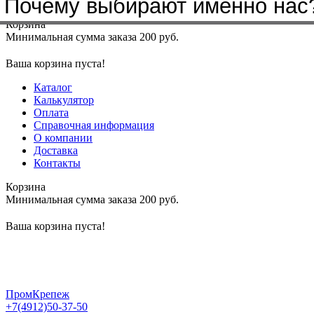
Почему выбирают именно нас
Меню
+7(4912)50-37-50
sbit@krep62.ru
Корзина
Минимальная сумма заказа 200 руб.
Ваша корзина пуста!
Каталог
Калькулятор
Оплата
Справочная информация
О компании
Доставка
Контакты
Корзина
Минимальная сумма заказа 200 руб.
Ваша корзина пуста!
ПромКрепеж
+7(4912)50-37-50