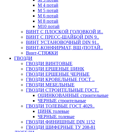
М 4 потай
М 5 потай
М 6 потай
М 8 потай
М10 потай
ВИНТ С ПЛОСКОЙ ГОЛОВКОЙ И..
ВИНТ С ПРЕСС-ШАЙБОЙ DIN 9..
ВИНТ УСТАНОВОЧНЫЙ DIN 91..
ВИНТ-КОНФИРМАТ, ВШ (ПОТАЙ..
Винт-СТЯЖКИ
ГВОЗДИ
ГВОЗДИ ВИНТОВЫЕ
ГВОЗДИ ЕРШЕНЫЕ ЦИНК
ГВОЗДИ ЕРШЕНЫЕ ЧЕРНЫЕ
ГВОЗДИ КРОВЕЛЬНЫЕ ГОСТ ..
ГВОЗДИ МЕБЕЛЬНЫЕ
ГВОЗДИ СТРОИТЕЛЬНЫЕ ГОСТ..
ОЦИНКОВАННЫЕ строительные
ЧЕРНЫЕ строительные
ГВОЗДИ ТОЛЕВЫЕ ГОСТ 4029..
ЦИНК толевые
ЧЕРНЫЕ толевые
ГВОЗДИ ФИНИШНЫЕ DIN 1152
ГВОЗДИ ШИФЕРНЫЕ ТУ 208-81