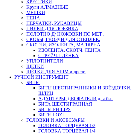
КРЕСТИКИ
Круги АЛМАЗНЫЕ
МЕШКИ
ПЕНА
ПЕРЧАТКИ, РУКАВИЦЫ
ПИЛКИ ДЛЯ ЛОБЗИКА
ПОЛОТНО Д/ НОЖОВКИ ПО МЕТ..
СКОБЫ, ГВОЗДИ ДЛЯ СТЕПЛЕР..
СКОТЧИ, ИЗОЛЕНТА, МАЛЯРНА..
ИЗОЛЕНТА, СКОТЧ, ЛЕНТА
СТРЕЙЧ-ПЛЁНКА
УПЛОТНИТЕЛИ
ЩЁТКИ
ЩЁТКИ ДЛЯ УШМ и дрели
РУЧНОЙ ИНСТРУМЕНТ
БИТЫ
БИТЫ ШЕСТИГРАННИКИ И ЗВЁЗДОЧКИ,
ШЛИЦ
АДАПТЕРЫ, ДЕРЖАТЕЛИ для бит
БИТА ШЕСТИГРАННАЯ
БИТЫ PHILIPS
БИТЫ POZI
ГОЛОВКИ И АКСЕСУАРЫ
ГОЛОВКА ТОРЦЕВАЯ 1/2
ГОЛОВКА ТОРЦЕВАЯ 1/4