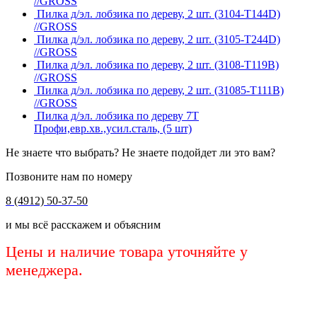
//GROSS
Пилка д/эл. лобзика по дереву, 2 шт. (3104-Т144D)
//GROSS
Пилка д/эл. лобзика по дереву, 2 шт. (3105-Т244D)
//GROSS
Пилка д/эл. лобзика по дереву, 2 шт. (3108-Т119B)
//GROSS
Пилка д/эл. лобзика по дереву, 2 шт. (31085-Т111B)
//GROSS
Пилка д/эл. лобзика по дереву 7Т
Профи,евр.хв.,усил.сталь, (5 шт)
Не знаете что выбрать? Не знаете подойдет ли это вам?
Позвоните нам по номеру
8 (4912) 50-37-50
и мы всё расскажем и объясним
Цены и наличие товара уточняйте у
менеджера.