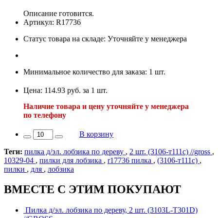
Описание готовится.
Артикул: R17736
Статус товара на складе: Уточняйте у менеджера
Минимальное количество для заказа: 1 шт.
Цена: 114.93 руб. за 1 шт.
Наличие товара и цену уточняйте у менеджера
по телефону
В корзину
Теги:
пилка д/эл. лобзика по дереву
,
2 шт. (3106-т111с) //gross
,
10329-04
,
пилки для лобзика
,
r17736 пилка
,
(3106-т111с)
,
пилки
,
для
,
лобзика
ВМЕСТЕ С ЭТИМ ПОКУПАЮТ
Пилка д/эл. лобзика по дереву, 2 шт. (3103L-Т301D)