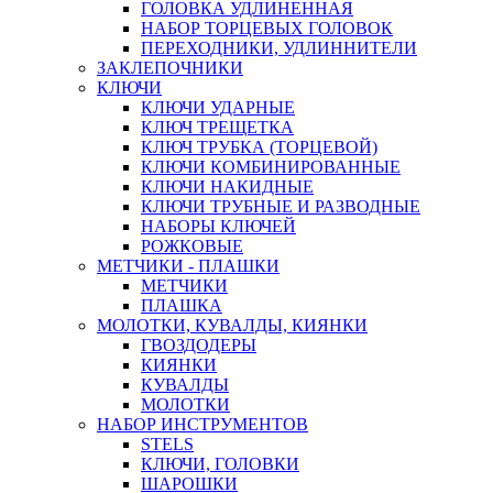
ГОЛОВКА УДЛИНЕННАЯ
НАБОР ТОРЦЕВЫХ ГОЛОВОК
ПЕРЕХОДНИКИ, УДЛИННИТЕЛИ
ЗАКЛЕПОЧНИКИ
КЛЮЧИ
КЛЮЧИ УДАРНЫЕ
КЛЮЧ ТРЕЩЕТКА
КЛЮЧ ТРУБКА (ТОРЦЕВОЙ)
КЛЮЧИ КОМБИНИРОВАННЫЕ
КЛЮЧИ НАКИДНЫЕ
КЛЮЧИ ТРУБНЫЕ И РАЗВОДНЫЕ
НАБОРЫ КЛЮЧЕЙ
РОЖКОВЫЕ
МЕТЧИКИ - ПЛАШКИ
МЕТЧИКИ
ПЛАШКА
МОЛОТКИ, КУВАЛДЫ, КИЯНКИ
ГВОЗДОДЕРЫ
КИЯНКИ
КУВАЛДЫ
МОЛОТКИ
НАБОР ИНСТРУМЕНТОВ
STELS
КЛЮЧИ, ГОЛОВКИ
ШАРОШКИ