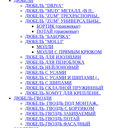
ДЮБЕЛИ
ДЮБЕЛЬ "DRIVA"
ДЮБЕЛЬ "MUD" МЕТАЛЛ. (В П..
ДЮБЕЛЬ "ZUM" ТРЕХРАСПОРНЫ..
ДЮБЕЛЬ "ZUM" УНИВЕРСАЛЬНЫ..
БОРТИК (оранжевые)
ПОТАЙ (оранжевые)
ДЮБЕЛЬ "БАБОЧКА"
ДЮБЕЛЬ "МOLLI"
МОЛЛИ
МОЛЛИ С ПРЯМЫМ КРЮКОМ
ДЮБЕЛЬ ДЛЯ ИЗОЛЯЦИИ
ДЮБЕЛЬ ДЛЯ ПЕНОБЛОКА
ДЮБЕЛЬ НЕЙЛОНОВЫЙ
ДЮБЕЛЬ С УСАМИ
ДЮБЕЛЬ С УСАМИ И ШИПАМИ (..
ДЮБЕЛЬ С ШИПАМИ
ДЮБЕЛЬ СКЛАДНОЙ ПРУЖИННЫЙ
ДЮБЕЛЬ-ХОМУТ ДЛЯ КРЕПЛЕНИ..
ДЮБЕЛЬ-ГВОЗДИ
ДЮБЕЛЬ- ГВОЗДЬ ПОД МОНТАЖ..
ДЮБЕЛЬ- ГВОЗДЬ С БОРТИКОМ
ДЮБЕЛЬ-ГВОЗДЬ ЗАБИВАЕМЫЙ
ДЮБЕЛЬ-ГВОЗДЬ ПОТАЙ
ДЮБЕЛЬ-ГВОЗДЬ ФАСАДНЫЙ