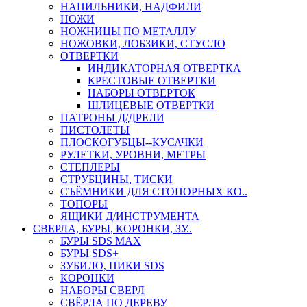
НАПИЛЬНИКИ, НАДФИЛИ
НОЖИ
НОЖНИЦЫ ПО МЕТАЛЛУ
НОЖОВКИ, ЛОБЗИКИ, СТУСЛО
ОТВЕРТКИ
ИНДИКАТОРНАЯ ОТВЕРТКА
КРЕСТОВЫЕ ОТВЕРТКИ
НАБОРЫ ОТВЕРТОК
ШЛИЦЕВЫЕ ОТВЕРТКИ
ПАТРОНЫ Д/ДРЕЛИ
ПИСТОЛЕТЫ
ПЛОСКОГУБЦЫ--КУСАЧКИ
РУЛЕТКИ, УРОВНИ, МЕТРЫ
СТЕПЛЕРЫ
СТРУБЦИНЫ, ТИСКИ
СЪЁМНИКИ ДЛЯ СТОПОРНЫХ КО..
ТОПОРЫ
ЯЩИКИ Д/ИНСТРУМЕНТА
СВЕРЛА, БУРЫ, КОРОНКИ, ЗУ..
БУРЫ SDS MAX
БУРЫ SDS+
ЗУБИЛО, ПИКИ SDS
КОРОНКИ
НАБОРЫ СВЕРЛ
СВЁРЛА ПО ДЕРЕВУ