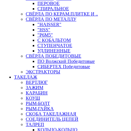
ПЕРОВОЕ
СПИРАЛЬНОЕ
СВЁРЛА ПО КЕРАМ.ПЛИТКЕ И ..
СВЁРЛА ПО МЕТАЛЛУ
"HAISSER"
"HSS"
"Р6М5"
С КОБАЛЬТОМ
СТУПЕНЧАТОЕ
УДЛИНЕННЫЕ
СВЁРЛА ПОБЕДИТОВЫЕ
ПО Волжский Победитовые
СИБЕРТЕХ Победитовые
ЭКСТРАКТОРЫ
ТАКЕЛАЖ
ВЕРТЛЮГ
ЗАЖИМ
КАРАБИН
КОУШ
РЫМ-БОЛТ
РЫМ-ГАЙКА
СКОБА ТАКЕЛАЖНАЯ
СОЕДИНИТЕЛЬ ЦЕПЕЙ
ТАЛРЕП
КОЛЬЦО-КОЛЬЦО