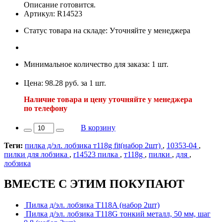
Описание готовится.
Артикул: R14523
Статус товара на складе: Уточняйте у менеджера
Минимальное количество для заказа: 1 шт.
Цена: 98.28 руб. за 1 шт.
Наличие товара и цену уточняйте у менеджера
по телефону
В корзину
Теги:
пилка д/эл. лобзика т118g fit(набор 2шт)
,
10353-04
,
пилки для лобзика
,
r14523 пилка
,
т118g
,
пилки
,
для
,
лобзика
ВМЕСТЕ С ЭТИМ ПОКУПАЮТ
Пилка д/эл. лобзика Т118A (набор 2шт)
Пилка д/эл. лобзика Т118G тонкий металл, 50 мм, шаг