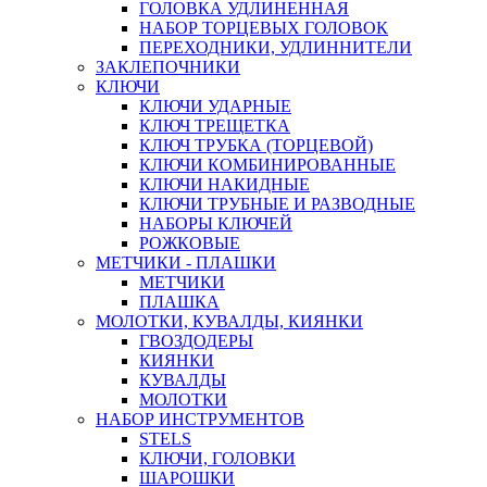
ГОЛОВКА УДЛИНЕННАЯ
НАБОР ТОРЦЕВЫХ ГОЛОВОК
ПЕРЕХОДНИКИ, УДЛИННИТЕЛИ
ЗАКЛЕПОЧНИКИ
КЛЮЧИ
КЛЮЧИ УДАРНЫЕ
КЛЮЧ ТРЕЩЕТКА
КЛЮЧ ТРУБКА (ТОРЦЕВОЙ)
КЛЮЧИ КОМБИНИРОВАННЫЕ
КЛЮЧИ НАКИДНЫЕ
КЛЮЧИ ТРУБНЫЕ И РАЗВОДНЫЕ
НАБОРЫ КЛЮЧЕЙ
РОЖКОВЫЕ
МЕТЧИКИ - ПЛАШКИ
МЕТЧИКИ
ПЛАШКА
МОЛОТКИ, КУВАЛДЫ, КИЯНКИ
ГВОЗДОДЕРЫ
КИЯНКИ
КУВАЛДЫ
МОЛОТКИ
НАБОР ИНСТРУМЕНТОВ
STELS
КЛЮЧИ, ГОЛОВКИ
ШАРОШКИ