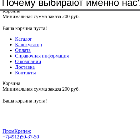
Почему выбирают именно нас
Меню
+7(4912)50-37-50
sbit@krep62.ru
Корзина
Минимальная сумма заказа 200 руб.
Ваша корзина пуста!
Каталог
Калькулятор
Оплата
Справочная информация
О компании
Доставка
Контакты
Корзина
Минимальная сумма заказа 200 руб.
Ваша корзина пуста!
ПромКрепеж
+7(4912)50-37-50