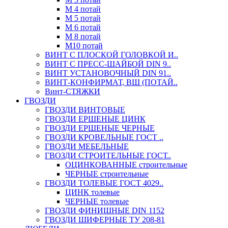
М 4 потай
М 5 потай
М 6 потай
М 8 потай
М10 потай
ВИНТ С ПЛОСКОЙ ГОЛОВКОЙ И..
ВИНТ С ПРЕСС-ШАЙБОЙ DIN 9..
ВИНТ УСТАНОВОЧНЫЙ DIN 91..
ВИНТ-КОНФИРМАТ, ВШ (ПОТАЙ..
Винт-СТЯЖКИ
ГВОЗДИ
ГВОЗДИ ВИНТОВЫЕ
ГВОЗДИ ЕРШЕНЫЕ ЦИНК
ГВОЗДИ ЕРШЕНЫЕ ЧЕРНЫЕ
ГВОЗДИ КРОВЕЛЬНЫЕ ГОСТ ..
ГВОЗДИ МЕБЕЛЬНЫЕ
ГВОЗДИ СТРОИТЕЛЬНЫЕ ГОСТ..
ОЦИНКОВАННЫЕ строительные
ЧЕРНЫЕ строительные
ГВОЗДИ ТОЛЕВЫЕ ГОСТ 4029..
ЦИНК толевые
ЧЕРНЫЕ толевые
ГВОЗДИ ФИНИШНЫЕ DIN 1152
ГВОЗДИ ШИФЕРНЫЕ ТУ 208-81