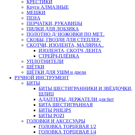
КРЕСТИКИ
Круги АЛМАЗНЫЕ
МЕШКИ
ПЕНА
ПЕРЧАТКИ, РУКАВИЦЫ
ПИЛКИ ДЛЯ ЛОБЗИКА
ПОЛОТНО Д/ НОЖОВКИ ПО МЕТ..
СКОБЫ, ГВОЗДИ ДЛЯ СТЕПЛЕР..
СКОТЧИ, ИЗОЛЕНТА, МАЛЯРНА..
ИЗОЛЕНТА, СКОТЧ, ЛЕНТА
СТРЕЙЧ-ПЛЁНКА
УПЛОТНИТЕЛИ
ЩЁТКИ
ЩЁТКИ ДЛЯ УШМ и дрели
РУЧНОЙ ИНСТРУМЕНТ
БИТЫ
БИТЫ ШЕСТИГРАННИКИ И ЗВЁЗДОЧКИ,
ШЛИЦ
АДАПТЕРЫ, ДЕРЖАТЕЛИ для бит
БИТА ШЕСТИГРАННАЯ
БИТЫ PHILIPS
БИТЫ POZI
ГОЛОВКИ И АКСЕСУАРЫ
ГОЛОВКА ТОРЦЕВАЯ 1/2
ГОЛОВКА ТОРЦЕВАЯ 1/4