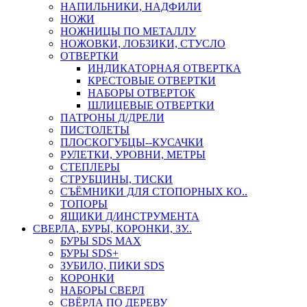
НАПИЛЬНИКИ, НАДФИЛИ
НОЖИ
НОЖНИЦЫ ПО МЕТАЛЛУ
НОЖОВКИ, ЛОБЗИКИ, СТУСЛО
ОТВЕРТКИ
ИНДИКАТОРНАЯ ОТВЕРТКА
КРЕСТОВЫЕ ОТВЕРТКИ
НАБОРЫ ОТВЕРТОК
ШЛИЦЕВЫЕ ОТВЕРТКИ
ПАТРОНЫ Д/ДРЕЛИ
ПИСТОЛЕТЫ
ПЛОСКОГУБЦЫ--КУСАЧКИ
РУЛЕТКИ, УРОВНИ, МЕТРЫ
СТЕПЛЕРЫ
СТРУБЦИНЫ, ТИСКИ
СЪЁМНИКИ ДЛЯ СТОПОРНЫХ КО..
ТОПОРЫ
ЯЩИКИ Д/ИНСТРУМЕНТА
СВЕРЛА, БУРЫ, КОРОНКИ, ЗУ..
БУРЫ SDS MAX
БУРЫ SDS+
ЗУБИЛО, ПИКИ SDS
КОРОНКИ
НАБОРЫ СВЕРЛ
СВЁРЛА ПО ДЕРЕВУ