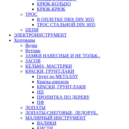
КРЮК-КОЛЬЦО
КРЮК-КРЮК
ТРОС
В ОПЛЕТКЕ ПВХ DIN 3055
ТРОС СТАЛЬНОЙ DIN 3055
ЦЕПИ
ЭЛЕКТРОИНСТРУМЕНТ
Хозтовары
Ведра
Ветошь
ЗАМКИ НАВЕСНЫЕ И НЕ ТОЛЬК..
ЗАСОВ
КЕЛЬМА, МАСТЕРКИ
КРАСКИ, ГРУНТ,ЛАКИ
Грунт по МЕТАЛЛУ
Краска аэрозоль
КРАСКИ, ГРУНТ,ЛАКИ
НЦ
ПРОПИТКА ПО ДЕРЕВУ
ПФ
ЛОПАТЫ
ЛОПАТЫ-СНЕГОВЫЕ, ЛЕДОРУБ..
МАЛЯРНЫЙ ИНСТРУМЕНТ
ВАЛИКИ
КИСТИ