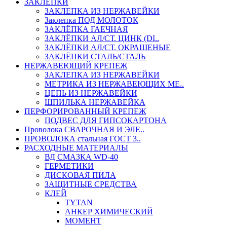
ЗАКЛЕПКИ
ЗАКЛЕПКА ИЗ НЕРЖАВЕЙКИ
Заклепка ПОД МОЛОТОК
ЗАКЛЁПКА ГАЕЧНАЯ
ЗАКЛЁПКИ АЛ/СТ. ЦИНК (DI..
ЗАКЛЁПКИ АЛ/СТ. ОКРАШЕНЫЕ
ЗАКЛЁПКИ СТАЛЬ/СТАЛЬ
НЕРЖАВЕЮЩИЙ КРЕПЕЖ
ЗАКЛЕПКА ИЗ НЕРЖАВЕЙКИ
МЕТРИКА ИЗ НЕРЖАВЕЮЩИХ МЕ..
ЦЕПЬ ИЗ НЕРЖАВЕЙКИ
ШПИЛЬКА НЕРЖАВЕЙКА
ПЕРФОРИРОВАННЫЙ КРЕПЕЖ
ПОДВЕС ДЛЯ ГИПСОКАРТОНА
Проволока СВАРОЧНАЯ И ЭЛЕ..
ПРОВОЛОКА стальная ГОСТ 3..
РАСХОДНЫЕ МАТЕРИАЛЫ
ВД СМАЗКА WD-40
ГЕРМЕТИКИ
ДИСКОВАЯ ПИЛА
ЗАЩИТНЫЕ СРЕДСТВА
КЛЕЙ
TYTAN
АНКЕР ХИМИЧЕСКИЙ
МОМЕНТ