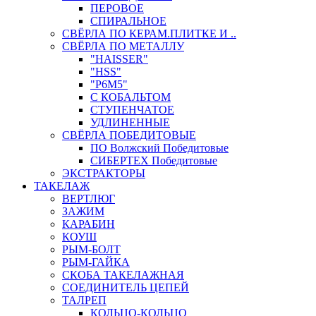
ПЕРОВОЕ
СПИРАЛЬНОЕ
СВЁРЛА ПО КЕРАМ.ПЛИТКЕ И ..
СВЁРЛА ПО МЕТАЛЛУ
"HAISSER"
"HSS"
"Р6М5"
С КОБАЛЬТОМ
СТУПЕНЧАТОЕ
УДЛИНЕННЫЕ
СВЁРЛА ПОБЕДИТОВЫЕ
ПО Волжский Победитовые
СИБЕРТЕХ Победитовые
ЭКСТРАКТОРЫ
ТАКЕЛАЖ
ВЕРТЛЮГ
ЗАЖИМ
КАРАБИН
КОУШ
РЫМ-БОЛТ
РЫМ-ГАЙКА
СКОБА ТАКЕЛАЖНАЯ
СОЕДИНИТЕЛЬ ЦЕПЕЙ
ТАЛРЕП
КОЛЬЦО-КОЛЬЦО