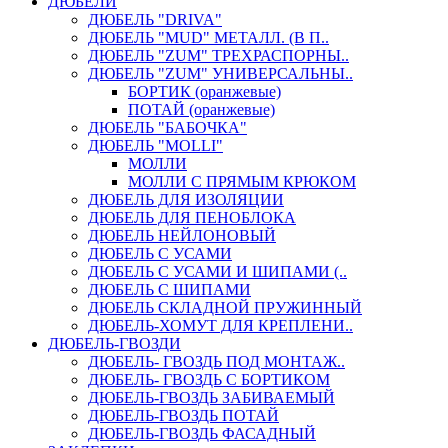
ДЮБЕЛИ
ДЮБЕЛЬ "DRIVA"
ДЮБЕЛЬ "MUD" МЕТАЛЛ. (В П..
ДЮБЕЛЬ "ZUM" ТРЕХРАСПОРНЫ..
ДЮБЕЛЬ "ZUM" УНИВЕРСАЛЬНЫ..
БОРТИК (оранжевые)
ПОТАЙ (оранжевые)
ДЮБЕЛЬ "БАБОЧКА"
ДЮБЕЛЬ "МOLLI"
МОЛЛИ
МОЛЛИ С ПРЯМЫМ КРЮКОМ
ДЮБЕЛЬ ДЛЯ ИЗОЛЯЦИИ
ДЮБЕЛЬ ДЛЯ ПЕНОБЛОКА
ДЮБЕЛЬ НЕЙЛОНОВЫЙ
ДЮБЕЛЬ С УСАМИ
ДЮБЕЛЬ С УСАМИ И ШИПАМИ (..
ДЮБЕЛЬ С ШИПАМИ
ДЮБЕЛЬ СКЛАДНОЙ ПРУЖИННЫЙ
ДЮБЕЛЬ-ХОМУТ ДЛЯ КРЕПЛЕНИ..
ДЮБЕЛЬ-ГВОЗДИ
ДЮБЕЛЬ- ГВОЗДЬ ПОД МОНТАЖ..
ДЮБЕЛЬ- ГВОЗДЬ С БОРТИКОМ
ДЮБЕЛЬ-ГВОЗДЬ ЗАБИВАЕМЫЙ
ДЮБЕЛЬ-ГВОЗДЬ ПОТАЙ
ДЮБЕЛЬ-ГВОЗДЬ ФАСАДНЫЙ