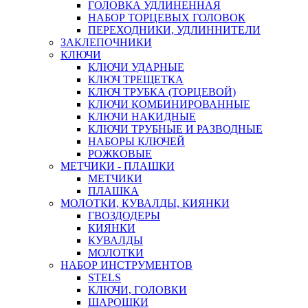
ГОЛОВКА УДЛИНЕННАЯ
НАБОР ТОРЦЕВЫХ ГОЛОВОК
ПЕРЕХОДНИКИ, УДЛИННИТЕЛИ
ЗАКЛЕПОЧНИКИ
КЛЮЧИ
КЛЮЧИ УДАРНЫЕ
КЛЮЧ ТРЕЩЕТКА
КЛЮЧ ТРУБКА (ТОРЦЕВОЙ)
КЛЮЧИ КОМБИНИРОВАННЫЕ
КЛЮЧИ НАКИДНЫЕ
КЛЮЧИ ТРУБНЫЕ И РАЗВОДНЫЕ
НАБОРЫ КЛЮЧЕЙ
РОЖКОВЫЕ
МЕТЧИКИ - ПЛАШКИ
МЕТЧИКИ
ПЛАШКА
МОЛОТКИ, КУВАЛДЫ, КИЯНКИ
ГВОЗДОДЕРЫ
КИЯНКИ
КУВАЛДЫ
МОЛОТКИ
НАБОР ИНСТРУМЕНТОВ
STELS
КЛЮЧИ, ГОЛОВКИ
ШАРОШКИ