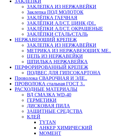
ЗАКЛЕПКИ
ЗАКЛЕПКА ИЗ НЕРЖАВЕЙКИ
Заклепка ПОД МОЛОТОК
ЗАКЛЁПКА ГАЕЧНАЯ
ЗАКЛЁПКИ АЛ/СТ. ЦИНК (DI..
ЗАКЛЁПКИ АЛ/СТ. ОКРАШЕНЫЕ
ЗАКЛЁПКИ СТАЛЬ/СТАЛЬ
НЕРЖАВЕЮЩИЙ КРЕПЕЖ
ЗАКЛЕПКА ИЗ НЕРЖАВЕЙКИ
МЕТРИКА ИЗ НЕРЖАВЕЮЩИХ МЕ..
ЦЕПЬ ИЗ НЕРЖАВЕЙКИ
ШПИЛЬКА НЕРЖАВЕЙКА
ПЕРФОРИРОВАННЫЙ КРЕПЕЖ
ПОДВЕС ДЛЯ ГИПСОКАРТОНА
Проволока СВАРОЧНАЯ И ЭЛЕ..
ПРОВОЛОКА стальная ГОСТ 3..
РАСХОДНЫЕ МАТЕРИАЛЫ
ВД СМАЗКА WD-40
ГЕРМЕТИКИ
ДИСКОВАЯ ПИЛА
ЗАЩИТНЫЕ СРЕДСТВА
КЛЕЙ
TYTAN
АНКЕР ХИМИЧЕСКИЙ
МОМЕНТ