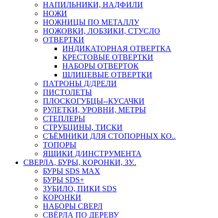
НАПИЛЬНИКИ, НАДФИЛИ
НОЖИ
НОЖНИЦЫ ПО МЕТАЛЛУ
НОЖОВКИ, ЛОБЗИКИ, СТУСЛО
ОТВЕРТКИ
ИНДИКАТОРНАЯ ОТВЕРТКА
КРЕСТОВЫЕ ОТВЕРТКИ
НАБОРЫ ОТВЕРТОК
ШЛИЦЕВЫЕ ОТВЕРТКИ
ПАТРОНЫ Д/ДРЕЛИ
ПИСТОЛЕТЫ
ПЛОСКОГУБЦЫ--КУСАЧКИ
РУЛЕТКИ, УРОВНИ, МЕТРЫ
СТЕПЛЕРЫ
СТРУБЦИНЫ, ТИСКИ
СЪЁМНИКИ ДЛЯ СТОПОРНЫХ КО..
ТОПОРЫ
ЯЩИКИ Д/ИНСТРУМЕНТА
СВЕРЛА, БУРЫ, КОРОНКИ, ЗУ..
БУРЫ SDS MAX
БУРЫ SDS+
ЗУБИЛО, ПИКИ SDS
КОРОНКИ
НАБОРЫ СВЕРЛ
СВЁРЛА ПО ДЕРЕВУ