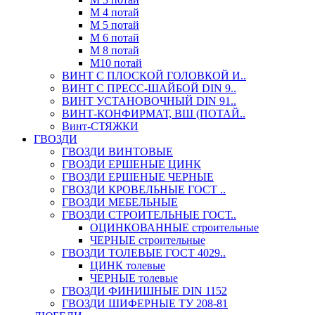
М 4 потай
М 5 потай
М 6 потай
М 8 потай
М10 потай
ВИНТ С ПЛОСКОЙ ГОЛОВКОЙ И..
ВИНТ С ПРЕСС-ШАЙБОЙ DIN 9..
ВИНТ УСТАНОВОЧНЫЙ DIN 91..
ВИНТ-КОНФИРМАТ, ВШ (ПОТАЙ..
Винт-СТЯЖКИ
ГВОЗДИ
ГВОЗДИ ВИНТОВЫЕ
ГВОЗДИ ЕРШЕНЫЕ ЦИНК
ГВОЗДИ ЕРШЕНЫЕ ЧЕРНЫЕ
ГВОЗДИ КРОВЕЛЬНЫЕ ГОСТ ..
ГВОЗДИ МЕБЕЛЬНЫЕ
ГВОЗДИ СТРОИТЕЛЬНЫЕ ГОСТ..
ОЦИНКОВАННЫЕ строительные
ЧЕРНЫЕ строительные
ГВОЗДИ ТОЛЕВЫЕ ГОСТ 4029..
ЦИНК толевые
ЧЕРНЫЕ толевые
ГВОЗДИ ФИНИШНЫЕ DIN 1152
ГВОЗДИ ШИФЕРНЫЕ ТУ 208-81