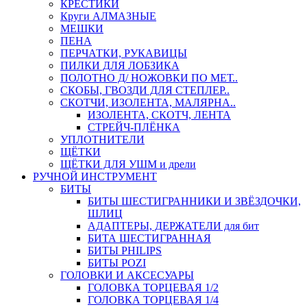
КРЕСТИКИ
Круги АЛМАЗНЫЕ
МЕШКИ
ПЕНА
ПЕРЧАТКИ, РУКАВИЦЫ
ПИЛКИ ДЛЯ ЛОБЗИКА
ПОЛОТНО Д/ НОЖОВКИ ПО МЕТ..
СКОБЫ, ГВОЗДИ ДЛЯ СТЕПЛЕР..
СКОТЧИ, ИЗОЛЕНТА, МАЛЯРНА..
ИЗОЛЕНТА, СКОТЧ, ЛЕНТА
СТРЕЙЧ-ПЛЁНКА
УПЛОТНИТЕЛИ
ЩЁТКИ
ЩЁТКИ ДЛЯ УШМ и дрели
РУЧНОЙ ИНСТРУМЕНТ
БИТЫ
БИТЫ ШЕСТИГРАННИКИ И ЗВЁЗДОЧКИ,
ШЛИЦ
АДАПТЕРЫ, ДЕРЖАТЕЛИ для бит
БИТА ШЕСТИГРАННАЯ
БИТЫ PHILIPS
БИТЫ POZI
ГОЛОВКИ И АКСЕСУАРЫ
ГОЛОВКА ТОРЦЕВАЯ 1/2
ГОЛОВКА ТОРЦЕВАЯ 1/4