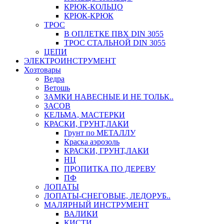
КРЮК-КОЛЬЦО
КРЮК-КРЮК
ТРОС
В ОПЛЕТКЕ ПВХ DIN 3055
ТРОС СТАЛЬНОЙ DIN 3055
ЦЕПИ
ЭЛЕКТРОИНСТРУМЕНТ
Хозтовары
Ведра
Ветошь
ЗАМКИ НАВЕСНЫЕ И НЕ ТОЛЬК..
ЗАСОВ
КЕЛЬМА, МАСТЕРКИ
КРАСКИ, ГРУНТ,ЛАКИ
Грунт по МЕТАЛЛУ
Краска аэрозоль
КРАСКИ, ГРУНТ,ЛАКИ
НЦ
ПРОПИТКА ПО ДЕРЕВУ
ПФ
ЛОПАТЫ
ЛОПАТЫ-СНЕГОВЫЕ, ЛЕДОРУБ..
МАЛЯРНЫЙ ИНСТРУМЕНТ
ВАЛИКИ
КИСТИ