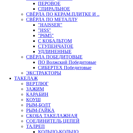
ПЕРОВОЕ
СПИРАЛЬНОЕ
СВЁРЛА ПО КЕРАМ.ПЛИТКЕ И ..
СВЁРЛА ПО МЕТАЛЛУ
"HAISSER"
"HSS"
"Р6М5"
С КОБАЛЬТОМ
СТУПЕНЧАТОЕ
УДЛИНЕННЫЕ
СВЁРЛА ПОБЕДИТОВЫЕ
ПО Волжский Победитовые
СИБЕРТЕХ Победитовые
ЭКСТРАКТОРЫ
ТАКЕЛАЖ
ВЕРТЛЮГ
ЗАЖИМ
КАРАБИН
КОУШ
РЫМ-БОЛТ
РЫМ-ГАЙКА
СКОБА ТАКЕЛАЖНАЯ
СОЕДИНИТЕЛЬ ЦЕПЕЙ
ТАЛРЕП
КОЛЬЦО-КОЛЬЦО