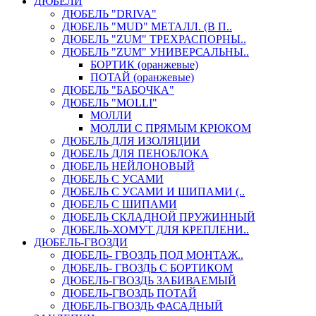
ДЮБЕЛИ
ДЮБЕЛЬ "DRIVA"
ДЮБЕЛЬ "MUD" МЕТАЛЛ. (В П..
ДЮБЕЛЬ "ZUM" ТРЕХРАСПОРНЫ..
ДЮБЕЛЬ "ZUM" УНИВЕРСАЛЬНЫ..
БОРТИК (оранжевые)
ПОТАЙ (оранжевые)
ДЮБЕЛЬ "БАБОЧКА"
ДЮБЕЛЬ "МOLLI"
МОЛЛИ
МОЛЛИ С ПРЯМЫМ КРЮКОМ
ДЮБЕЛЬ ДЛЯ ИЗОЛЯЦИИ
ДЮБЕЛЬ ДЛЯ ПЕНОБЛОКА
ДЮБЕЛЬ НЕЙЛОНОВЫЙ
ДЮБЕЛЬ С УСАМИ
ДЮБЕЛЬ С УСАМИ И ШИПАМИ (..
ДЮБЕЛЬ С ШИПАМИ
ДЮБЕЛЬ СКЛАДНОЙ ПРУЖИННЫЙ
ДЮБЕЛЬ-ХОМУТ ДЛЯ КРЕПЛЕНИ..
ДЮБЕЛЬ-ГВОЗДИ
ДЮБЕЛЬ- ГВОЗДЬ ПОД МОНТАЖ..
ДЮБЕЛЬ- ГВОЗДЬ С БОРТИКОМ
ДЮБЕЛЬ-ГВОЗДЬ ЗАБИВАЕМЫЙ
ДЮБЕЛЬ-ГВОЗДЬ ПОТАЙ
ДЮБЕЛЬ-ГВОЗДЬ ФАСАДНЫЙ