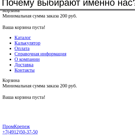
Почему выбирают именно нас
Меню
+7(4912)50-37-50
sbit@krep62.ru
Корзина
Минимальная сумма заказа 200 руб.
Ваша корзина пуста!
Каталог
Калькулятор
Оплата
Справочная информация
О компании
Доставка
Контакты
Корзина
Минимальная сумма заказа 200 руб.
Ваша корзина пуста!
ПромКрепеж
+7(4912)50-37-50