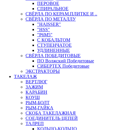
ПЕРОВОЕ
СПИРАЛЬНОЕ
СВЁРЛА ПО КЕРАМ.ПЛИТКЕ И ..
СВЁРЛА ПО МЕТАЛЛУ
"HAISSER"
"HSS"
"Р6М5"
С КОБАЛЬТОМ
СТУПЕНЧАТОЕ
УДЛИНЕННЫЕ
СВЁРЛА ПОБЕДИТОВЫЕ
ПО Волжский Победитовые
СИБЕРТЕХ Победитовые
ЭКСТРАКТОРЫ
ТАКЕЛАЖ
ВЕРТЛЮГ
ЗАЖИМ
КАРАБИН
КОУШ
РЫМ-БОЛТ
РЫМ-ГАЙКА
СКОБА ТАКЕЛАЖНАЯ
СОЕДИНИТЕЛЬ ЦЕПЕЙ
ТАЛРЕП
КОЛЬЦО-КОЛЬЦО