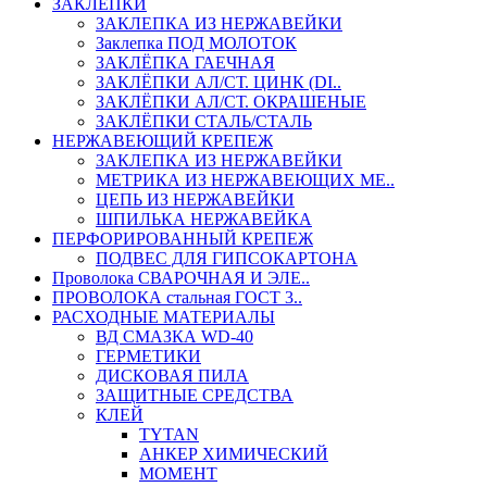
ЗАКЛЕПКИ
ЗАКЛЕПКА ИЗ НЕРЖАВЕЙКИ
Заклепка ПОД МОЛОТОК
ЗАКЛЁПКА ГАЕЧНАЯ
ЗАКЛЁПКИ АЛ/СТ. ЦИНК (DI..
ЗАКЛЁПКИ АЛ/СТ. ОКРАШЕНЫЕ
ЗАКЛЁПКИ СТАЛЬ/СТАЛЬ
НЕРЖАВЕЮЩИЙ КРЕПЕЖ
ЗАКЛЕПКА ИЗ НЕРЖАВЕЙКИ
МЕТРИКА ИЗ НЕРЖАВЕЮЩИХ МЕ..
ЦЕПЬ ИЗ НЕРЖАВЕЙКИ
ШПИЛЬКА НЕРЖАВЕЙКА
ПЕРФОРИРОВАННЫЙ КРЕПЕЖ
ПОДВЕС ДЛЯ ГИПСОКАРТОНА
Проволока СВАРОЧНАЯ И ЭЛЕ..
ПРОВОЛОКА стальная ГОСТ 3..
РАСХОДНЫЕ МАТЕРИАЛЫ
ВД СМАЗКА WD-40
ГЕРМЕТИКИ
ДИСКОВАЯ ПИЛА
ЗАЩИТНЫЕ СРЕДСТВА
КЛЕЙ
TYTAN
АНКЕР ХИМИЧЕСКИЙ
МОМЕНТ