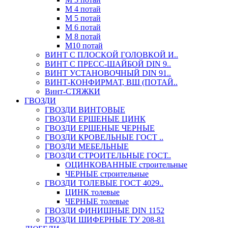
М 4 потай
М 5 потай
М 6 потай
М 8 потай
М10 потай
ВИНТ С ПЛОСКОЙ ГОЛОВКОЙ И..
ВИНТ С ПРЕСС-ШАЙБОЙ DIN 9..
ВИНТ УСТАНОВОЧНЫЙ DIN 91..
ВИНТ-КОНФИРМАТ, ВШ (ПОТАЙ..
Винт-СТЯЖКИ
ГВОЗДИ
ГВОЗДИ ВИНТОВЫЕ
ГВОЗДИ ЕРШЕНЫЕ ЦИНК
ГВОЗДИ ЕРШЕНЫЕ ЧЕРНЫЕ
ГВОЗДИ КРОВЕЛЬНЫЕ ГОСТ ..
ГВОЗДИ МЕБЕЛЬНЫЕ
ГВОЗДИ СТРОИТЕЛЬНЫЕ ГОСТ..
ОЦИНКОВАННЫЕ строительные
ЧЕРНЫЕ строительные
ГВОЗДИ ТОЛЕВЫЕ ГОСТ 4029..
ЦИНК толевые
ЧЕРНЫЕ толевые
ГВОЗДИ ФИНИШНЫЕ DIN 1152
ГВОЗДИ ШИФЕРНЫЕ ТУ 208-81