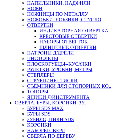
НАПИЛЬНИКИ, НАДФИЛИ
НОЖИ
НОЖНИЦЫ ПО МЕТАЛЛУ
НОЖОВКИ, ЛОБЗИКИ, СТУСЛО
ОТВЕРТКИ
ИНДИКАТОРНАЯ ОТВЕРТКА
КРЕСТОВЫЕ ОТВЕРТКИ
НАБОРЫ ОТВЕРТОК
ШЛИЦЕВЫЕ ОТВЕРТКИ
ПАТРОНЫ Д/ДРЕЛИ
ПИСТОЛЕТЫ
ПЛОСКОГУБЦЫ--КУСАЧКИ
РУЛЕТКИ, УРОВНИ, МЕТРЫ
СТЕПЛЕРЫ
СТРУБЦИНЫ, ТИСКИ
СЪЁМНИКИ ДЛЯ СТОПОРНЫХ КО..
ТОПОРЫ
ЯЩИКИ Д/ИНСТРУМЕНТА
СВЕРЛА, БУРЫ, КОРОНКИ, ЗУ..
БУРЫ SDS MAX
БУРЫ SDS+
ЗУБИЛО, ПИКИ SDS
КОРОНКИ
НАБОРЫ СВЕРЛ
СВЁРЛА ПО ДЕРЕВУ