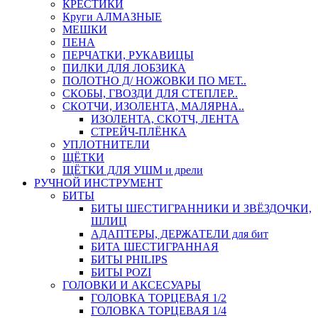
КРЕСТИКИ
Круги АЛМАЗНЫЕ
МЕШКИ
ПЕНА
ПЕРЧАТКИ, РУКАВИЦЫ
ПИЛКИ ДЛЯ ЛОБЗИКА
ПОЛОТНО Д/ НОЖОВКИ ПО МЕТ..
СКОБЫ, ГВОЗДИ ДЛЯ СТЕПЛЕР..
СКОТЧИ, ИЗОЛЕНТА, МАЛЯРНА..
ИЗОЛЕНТА, СКОТЧ, ЛЕНТА
СТРЕЙЧ-ПЛЁНКА
УПЛОТНИТЕЛИ
ЩЁТКИ
ЩЁТКИ ДЛЯ УШМ и дрели
РУЧНОЙ ИНСТРУМЕНТ
БИТЫ
БИТЫ ШЕСТИГРАННИКИ И ЗВЁЗДОЧКИ,
ШЛИЦ
АДАПТЕРЫ, ДЕРЖАТЕЛИ для бит
БИТА ШЕСТИГРАННАЯ
БИТЫ PHILIPS
БИТЫ POZI
ГОЛОВКИ И АКСЕСУАРЫ
ГОЛОВКА ТОРЦЕВАЯ 1/2
ГОЛОВКА ТОРЦЕВАЯ 1/4