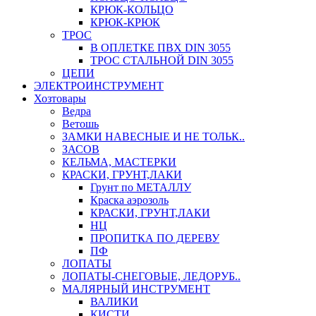
КРЮК-КОЛЬЦО
КРЮК-КРЮК
ТРОС
В ОПЛЕТКЕ ПВХ DIN 3055
ТРОС СТАЛЬНОЙ DIN 3055
ЦЕПИ
ЭЛЕКТРОИНСТРУМЕНТ
Хозтовары
Ведра
Ветошь
ЗАМКИ НАВЕСНЫЕ И НЕ ТОЛЬК..
ЗАСОВ
КЕЛЬМА, МАСТЕРКИ
КРАСКИ, ГРУНТ,ЛАКИ
Грунт по МЕТАЛЛУ
Краска аэрозоль
КРАСКИ, ГРУНТ,ЛАКИ
НЦ
ПРОПИТКА ПО ДЕРЕВУ
ПФ
ЛОПАТЫ
ЛОПАТЫ-СНЕГОВЫЕ, ЛЕДОРУБ..
МАЛЯРНЫЙ ИНСТРУМЕНТ
ВАЛИКИ
КИСТИ