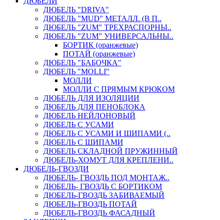
ДЮБЕЛИ
ДЮБЕЛЬ "DRIVA"
ДЮБЕЛЬ "MUD" МЕТАЛЛ. (В П..
ДЮБЕЛЬ "ZUM" ТРЕХРАСПОРНЫ..
ДЮБЕЛЬ "ZUM" УНИВЕРСАЛЬНЫ..
БОРТИК (оранжевые)
ПОТАЙ (оранжевые)
ДЮБЕЛЬ "БАБОЧКА"
ДЮБЕЛЬ "МOLLI"
МОЛЛИ
МОЛЛИ С ПРЯМЫМ КРЮКОМ
ДЮБЕЛЬ ДЛЯ ИЗОЛЯЦИИ
ДЮБЕЛЬ ДЛЯ ПЕНОБЛОКА
ДЮБЕЛЬ НЕЙЛОНОВЫЙ
ДЮБЕЛЬ С УСАМИ
ДЮБЕЛЬ С УСАМИ И ШИПАМИ (..
ДЮБЕЛЬ С ШИПАМИ
ДЮБЕЛЬ СКЛАДНОЙ ПРУЖИННЫЙ
ДЮБЕЛЬ-ХОМУТ ДЛЯ КРЕПЛЕНИ..
ДЮБЕЛЬ-ГВОЗДИ
ДЮБЕЛЬ- ГВОЗДЬ ПОД МОНТАЖ..
ДЮБЕЛЬ- ГВОЗДЬ С БОРТИКОМ
ДЮБЕЛЬ-ГВОЗДЬ ЗАБИВАЕМЫЙ
ДЮБЕЛЬ-ГВОЗДЬ ПОТАЙ
ДЮБЕЛЬ-ГВОЗДЬ ФАСАДНЫЙ