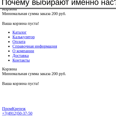
Почему выбирают именно нас
Меню
+7(4912)50-37-50
sbit@krep62.ru
Корзина
Минимальная сумма заказа 200 руб.
Ваша корзина пуста!
Каталог
Калькулятор
Оплата
Справочная информация
О компании
Доставка
Контакты
Корзина
Минимальная сумма заказа 200 руб.
Ваша корзина пуста!
ПромКрепеж
+7(4912)50-37-50