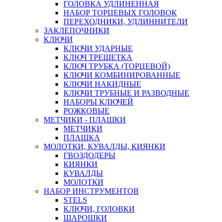
ГОЛОВКА УДЛИНЕННАЯ
НАБОР ТОРЦЕВЫХ ГОЛОВОК
ПЕРЕХОДНИКИ, УДЛИННИТЕЛИ
ЗАКЛЕПОЧНИКИ
КЛЮЧИ
КЛЮЧИ УДАРНЫЕ
КЛЮЧ ТРЕЩЕТКА
КЛЮЧ ТРУБКА (ТОРЦЕВОЙ)
КЛЮЧИ КОМБИНИРОВАННЫЕ
КЛЮЧИ НАКИДНЫЕ
КЛЮЧИ ТРУБНЫЕ И РАЗВОДНЫЕ
НАБОРЫ КЛЮЧЕЙ
РОЖКОВЫЕ
МЕТЧИКИ - ПЛАШКИ
МЕТЧИКИ
ПЛАШКА
МОЛОТКИ, КУВАЛДЫ, КИЯНКИ
ГВОЗДОДЕРЫ
КИЯНКИ
КУВАЛДЫ
МОЛОТКИ
НАБОР ИНСТРУМЕНТОВ
STELS
КЛЮЧИ, ГОЛОВКИ
ШАРОШКИ