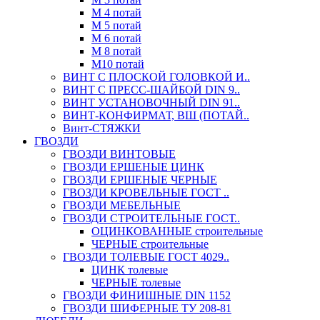
М 4 потай
М 5 потай
М 6 потай
М 8 потай
М10 потай
ВИНТ С ПЛОСКОЙ ГОЛОВКОЙ И..
ВИНТ С ПРЕСС-ШАЙБОЙ DIN 9..
ВИНТ УСТАНОВОЧНЫЙ DIN 91..
ВИНТ-КОНФИРМАТ, ВШ (ПОТАЙ..
Винт-СТЯЖКИ
ГВОЗДИ
ГВОЗДИ ВИНТОВЫЕ
ГВОЗДИ ЕРШЕНЫЕ ЦИНК
ГВОЗДИ ЕРШЕНЫЕ ЧЕРНЫЕ
ГВОЗДИ КРОВЕЛЬНЫЕ ГОСТ ..
ГВОЗДИ МЕБЕЛЬНЫЕ
ГВОЗДИ СТРОИТЕЛЬНЫЕ ГОСТ..
ОЦИНКОВАННЫЕ строительные
ЧЕРНЫЕ строительные
ГВОЗДИ ТОЛЕВЫЕ ГОСТ 4029..
ЦИНК толевые
ЧЕРНЫЕ толевые
ГВОЗДИ ФИНИШНЫЕ DIN 1152
ГВОЗДИ ШИФЕРНЫЕ ТУ 208-81