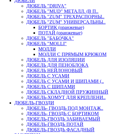
ДЮБЕЛИ
ДЮБЕЛЬ "DRIVA"
ДЮБЕЛЬ "MUD" МЕТАЛЛ. (В П..
ДЮБЕЛЬ "ZUM" ТРЕХРАСПОРНЫ..
ДЮБЕЛЬ "ZUM" УНИВЕРСАЛЬНЫ..
БОРТИК (оранжевые)
ПОТАЙ (оранжевые)
ДЮБЕЛЬ "БАБОЧКА"
ДЮБЕЛЬ "МOLLI"
МОЛЛИ
МОЛЛИ С ПРЯМЫМ КРЮКОМ
ДЮБЕЛЬ ДЛЯ ИЗОЛЯЦИИ
ДЮБЕЛЬ ДЛЯ ПЕНОБЛОКА
ДЮБЕЛЬ НЕЙЛОНОВЫЙ
ДЮБЕЛЬ С УСАМИ
ДЮБЕЛЬ С УСАМИ И ШИПАМИ (..
ДЮБЕЛЬ С ШИПАМИ
ДЮБЕЛЬ СКЛАДНОЙ ПРУЖИННЫЙ
ДЮБЕЛЬ-ХОМУТ ДЛЯ КРЕПЛЕНИ..
ДЮБЕЛЬ-ГВОЗДИ
ДЮБЕЛЬ- ГВОЗДЬ ПОД МОНТАЖ..
ДЮБЕЛЬ- ГВОЗДЬ С БОРТИКОМ
ДЮБЕЛЬ-ГВОЗДЬ ЗАБИВАЕМЫЙ
ДЮБЕЛЬ-ГВОЗДЬ ПОТАЙ
ДЮБЕЛЬ-ГВОЗДЬ ФАСАДНЫЙ