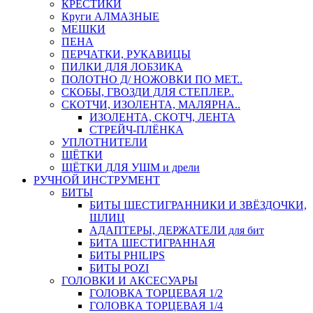
КРЕСТИКИ
Круги АЛМАЗНЫЕ
МЕШКИ
ПЕНА
ПЕРЧАТКИ, РУКАВИЦЫ
ПИЛКИ ДЛЯ ЛОБЗИКА
ПОЛОТНО Д/ НОЖОВКИ ПО МЕТ..
СКОБЫ, ГВОЗДИ ДЛЯ СТЕПЛЕР..
СКОТЧИ, ИЗОЛЕНТА, МАЛЯРНА..
ИЗОЛЕНТА, СКОТЧ, ЛЕНТА
СТРЕЙЧ-ПЛЁНКА
УПЛОТНИТЕЛИ
ЩЁТКИ
ЩЁТКИ ДЛЯ УШМ и дрели
РУЧНОЙ ИНСТРУМЕНТ
БИТЫ
БИТЫ ШЕСТИГРАННИКИ И ЗВЁЗДОЧКИ,
ШЛИЦ
АДАПТЕРЫ, ДЕРЖАТЕЛИ для бит
БИТА ШЕСТИГРАННАЯ
БИТЫ PHILIPS
БИТЫ POZI
ГОЛОВКИ И АКСЕСУАРЫ
ГОЛОВКА ТОРЦЕВАЯ 1/2
ГОЛОВКА ТОРЦЕВАЯ 1/4