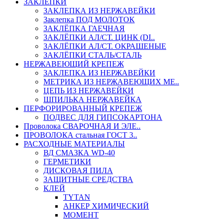
ЗАКЛЕПКИ
ЗАКЛЕПКА ИЗ НЕРЖАВЕЙКИ
Заклепка ПОД МОЛОТОК
ЗАКЛЁПКА ГАЕЧНАЯ
ЗАКЛЁПКИ АЛ/СТ. ЦИНК (DI..
ЗАКЛЁПКИ АЛ/СТ. ОКРАШЕНЫЕ
ЗАКЛЁПКИ СТАЛЬ/СТАЛЬ
НЕРЖАВЕЮЩИЙ КРЕПЕЖ
ЗАКЛЕПКА ИЗ НЕРЖАВЕЙКИ
МЕТРИКА ИЗ НЕРЖАВЕЮЩИХ МЕ..
ЦЕПЬ ИЗ НЕРЖАВЕЙКИ
ШПИЛЬКА НЕРЖАВЕЙКА
ПЕРФОРИРОВАННЫЙ КРЕПЕЖ
ПОДВЕС ДЛЯ ГИПСОКАРТОНА
Проволока СВАРОЧНАЯ И ЭЛЕ..
ПРОВОЛОКА стальная ГОСТ 3..
РАСХОДНЫЕ МАТЕРИАЛЫ
ВД СМАЗКА WD-40
ГЕРМЕТИКИ
ДИСКОВАЯ ПИЛА
ЗАЩИТНЫЕ СРЕДСТВА
КЛЕЙ
TYTAN
АНКЕР ХИМИЧЕСКИЙ
МОМЕНТ