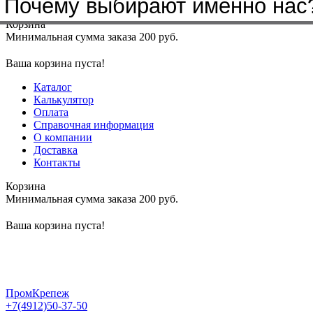
Почему выбирают именно нас
Меню
+7(4912)50-37-50
sbit@krep62.ru
Корзина
Минимальная сумма заказа 200 руб.
Ваша корзина пуста!
Каталог
Калькулятор
Оплата
Справочная информация
О компании
Доставка
Контакты
Корзина
Минимальная сумма заказа 200 руб.
Ваша корзина пуста!
ПромКрепеж
+7(4912)50-37-50