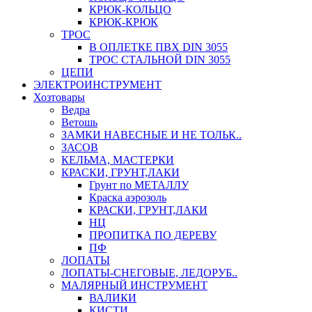
КРЮК-КОЛЬЦО
КРЮК-КРЮК
ТРОС
В ОПЛЕТКЕ ПВХ DIN 3055
ТРОС СТАЛЬНОЙ DIN 3055
ЦЕПИ
ЭЛЕКТРОИНСТРУМЕНТ
Хозтовары
Ведра
Ветошь
ЗАМКИ НАВЕСНЫЕ И НЕ ТОЛЬК..
ЗАСОВ
КЕЛЬМА, МАСТЕРКИ
КРАСКИ, ГРУНТ,ЛАКИ
Грунт по МЕТАЛЛУ
Краска аэрозоль
КРАСКИ, ГРУНТ,ЛАКИ
НЦ
ПРОПИТКА ПО ДЕРЕВУ
ПФ
ЛОПАТЫ
ЛОПАТЫ-СНЕГОВЫЕ, ЛЕДОРУБ..
МАЛЯРНЫЙ ИНСТРУМЕНТ
ВАЛИКИ
КИСТИ