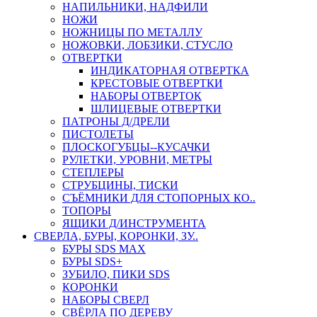
НАПИЛЬНИКИ, НАДФИЛИ
НОЖИ
НОЖНИЦЫ ПО МЕТАЛЛУ
НОЖОВКИ, ЛОБЗИКИ, СТУСЛО
ОТВЕРТКИ
ИНДИКАТОРНАЯ ОТВЕРТКА
КРЕСТОВЫЕ ОТВЕРТКИ
НАБОРЫ ОТВЕРТОК
ШЛИЦЕВЫЕ ОТВЕРТКИ
ПАТРОНЫ Д/ДРЕЛИ
ПИСТОЛЕТЫ
ПЛОСКОГУБЦЫ--КУСАЧКИ
РУЛЕТКИ, УРОВНИ, МЕТРЫ
СТЕПЛЕРЫ
СТРУБЦИНЫ, ТИСКИ
СЪЁМНИКИ ДЛЯ СТОПОРНЫХ КО..
ТОПОРЫ
ЯЩИКИ Д/ИНСТРУМЕНТА
СВЕРЛА, БУРЫ, КОРОНКИ, ЗУ..
БУРЫ SDS MAX
БУРЫ SDS+
ЗУБИЛО, ПИКИ SDS
КОРОНКИ
НАБОРЫ СВЕРЛ
СВЁРЛА ПО ДЕРЕВУ