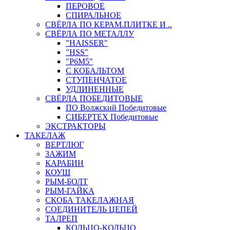
ПЕРОВОЕ
СПИРАЛЬНОЕ
СВЁРЛА ПО КЕРАМ.ПЛИТКЕ И ..
СВЁРЛА ПО МЕТАЛЛУ
"HAISSER"
"HSS"
"Р6М5"
С КОБАЛЬТОМ
СТУПЕНЧАТОЕ
УДЛИНЕННЫЕ
СВЁРЛА ПОБЕДИТОВЫЕ
ПО Волжский Победитовые
СИБЕРТЕХ Победитовые
ЭКСТРАКТОРЫ
ТАКЕЛАЖ
ВЕРТЛЮГ
ЗАЖИМ
КАРАБИН
КОУШ
РЫМ-БОЛТ
РЫМ-ГАЙКА
СКОБА ТАКЕЛАЖНАЯ
СОЕДИНИТЕЛЬ ЦЕПЕЙ
ТАЛРЕП
КОЛЬЦО-КОЛЬЦО