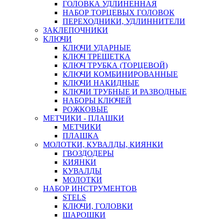
ГОЛОВКА УДЛИНЕННАЯ
НАБОР ТОРЦЕВЫХ ГОЛОВОК
ПЕРЕХОДНИКИ, УДЛИННИТЕЛИ
ЗАКЛЕПОЧНИКИ
КЛЮЧИ
КЛЮЧИ УДАРНЫЕ
КЛЮЧ ТРЕЩЕТКА
КЛЮЧ ТРУБКА (ТОРЦЕВОЙ)
КЛЮЧИ КОМБИНИРОВАННЫЕ
КЛЮЧИ НАКИДНЫЕ
КЛЮЧИ ТРУБНЫЕ И РАЗВОДНЫЕ
НАБОРЫ КЛЮЧЕЙ
РОЖКОВЫЕ
МЕТЧИКИ - ПЛАШКИ
МЕТЧИКИ
ПЛАШКА
МОЛОТКИ, КУВАЛДЫ, КИЯНКИ
ГВОЗДОДЕРЫ
КИЯНКИ
КУВАЛДЫ
МОЛОТКИ
НАБОР ИНСТРУМЕНТОВ
STELS
КЛЮЧИ, ГОЛОВКИ
ШАРОШКИ