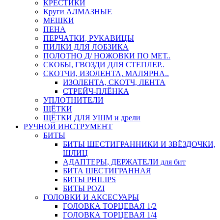
КРЕСТИКИ
Круги АЛМАЗНЫЕ
МЕШКИ
ПЕНА
ПЕРЧАТКИ, РУКАВИЦЫ
ПИЛКИ ДЛЯ ЛОБЗИКА
ПОЛОТНО Д/ НОЖОВКИ ПО МЕТ..
СКОБЫ, ГВОЗДИ ДЛЯ СТЕПЛЕР..
СКОТЧИ, ИЗОЛЕНТА, МАЛЯРНА..
ИЗОЛЕНТА, СКОТЧ, ЛЕНТА
СТРЕЙЧ-ПЛЁНКА
УПЛОТНИТЕЛИ
ЩЁТКИ
ЩЁТКИ ДЛЯ УШМ и дрели
РУЧНОЙ ИНСТРУМЕНТ
БИТЫ
БИТЫ ШЕСТИГРАННИКИ И ЗВЁЗДОЧКИ,
ШЛИЦ
АДАПТЕРЫ, ДЕРЖАТЕЛИ для бит
БИТА ШЕСТИГРАННАЯ
БИТЫ PHILIPS
БИТЫ POZI
ГОЛОВКИ И АКСЕСУАРЫ
ГОЛОВКА ТОРЦЕВАЯ 1/2
ГОЛОВКА ТОРЦЕВАЯ 1/4