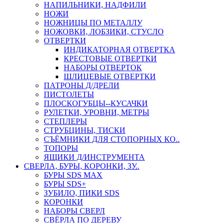
НАПИЛЬНИКИ, НАДФИЛИ
НОЖИ
НОЖНИЦЫ ПО МЕТАЛЛУ
НОЖОВКИ, ЛОБЗИКИ, СТУСЛО
ОТВЕРТКИ
ИНДИКАТОРНАЯ ОТВЕРТКА
КРЕСТОВЫЕ ОТВЕРТКИ
НАБОРЫ ОТВЕРТОК
ШЛИЦЕВЫЕ ОТВЕРТКИ
ПАТРОНЫ Д/ДРЕЛИ
ПИСТОЛЕТЫ
ПЛОСКОГУБЦЫ--КУСАЧКИ
РУЛЕТКИ, УРОВНИ, МЕТРЫ
СТЕПЛЕРЫ
СТРУБЦИНЫ, ТИСКИ
СЪЁМНИКИ ДЛЯ СТОПОРНЫХ КО..
ТОПОРЫ
ЯЩИКИ Д/ИНСТРУМЕНТА
СВЕРЛА, БУРЫ, КОРОНКИ, ЗУ..
БУРЫ SDS MAX
БУРЫ SDS+
ЗУБИЛО, ПИКИ SDS
КОРОНКИ
НАБОРЫ СВЕРЛ
СВЁРЛА ПО ДЕРЕВУ