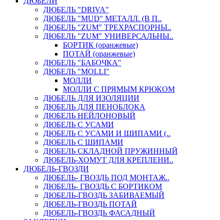
ДЮБЕЛИ
ДЮБЕЛЬ "DRIVA"
ДЮБЕЛЬ "MUD" МЕТАЛЛ. (В П..
ДЮБЕЛЬ "ZUM" ТРЕХРАСПОРНЫ..
ДЮБЕЛЬ "ZUM" УНИВЕРСАЛЬНЫ..
БОРТИК (оранжевые)
ПОТАЙ (оранжевые)
ДЮБЕЛЬ "БАБОЧКА"
ДЮБЕЛЬ "МOLLI"
МОЛЛИ
МОЛЛИ С ПРЯМЫМ КРЮКОМ
ДЮБЕЛЬ ДЛЯ ИЗОЛЯЦИИ
ДЮБЕЛЬ ДЛЯ ПЕНОБЛОКА
ДЮБЕЛЬ НЕЙЛОНОВЫЙ
ДЮБЕЛЬ С УСАМИ
ДЮБЕЛЬ С УСАМИ И ШИПАМИ (..
ДЮБЕЛЬ С ШИПАМИ
ДЮБЕЛЬ СКЛАДНОЙ ПРУЖИННЫЙ
ДЮБЕЛЬ-ХОМУТ ДЛЯ КРЕПЛЕНИ..
ДЮБЕЛЬ-ГВОЗДИ
ДЮБЕЛЬ- ГВОЗДЬ ПОД МОНТАЖ..
ДЮБЕЛЬ- ГВОЗДЬ С БОРТИКОМ
ДЮБЕЛЬ-ГВОЗДЬ ЗАБИВАЕМЫЙ
ДЮБЕЛЬ-ГВОЗДЬ ПОТАЙ
ДЮБЕЛЬ-ГВОЗДЬ ФАСАДНЫЙ