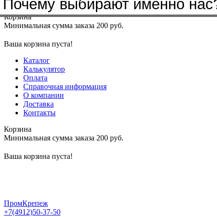
Почему выбирают именно нас
Меню
+7(4912)50-37-50
sbit@krep62.ru
Корзина
Минимальная сумма заказа 200 руб.
Ваша корзина пуста!
Каталог
Калькулятор
Оплата
Справочная информация
О компании
Доставка
Контакты
Корзина
Минимальная сумма заказа 200 руб.
Ваша корзина пуста!
ПромКрепеж
+7(4912)50-37-50