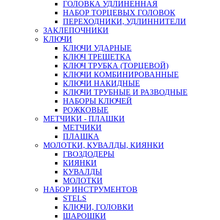
ГОЛОВКА УДЛИНЕННАЯ
НАБОР ТОРЦЕВЫХ ГОЛОВОК
ПЕРЕХОДНИКИ, УДЛИННИТЕЛИ
ЗАКЛЕПОЧНИКИ
КЛЮЧИ
КЛЮЧИ УДАРНЫЕ
КЛЮЧ ТРЕЩЕТКА
КЛЮЧ ТРУБКА (ТОРЦЕВОЙ)
КЛЮЧИ КОМБИНИРОВАННЫЕ
КЛЮЧИ НАКИДНЫЕ
КЛЮЧИ ТРУБНЫЕ И РАЗВОДНЫЕ
НАБОРЫ КЛЮЧЕЙ
РОЖКОВЫЕ
МЕТЧИКИ - ПЛАШКИ
МЕТЧИКИ
ПЛАШКА
МОЛОТКИ, КУВАЛДЫ, КИЯНКИ
ГВОЗДОДЕРЫ
КИЯНКИ
КУВАЛДЫ
МОЛОТКИ
НАБОР ИНСТРУМЕНТОВ
STELS
КЛЮЧИ, ГОЛОВКИ
ШАРОШКИ