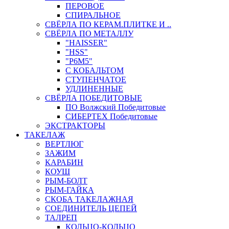
ПЕРОВОЕ
СПИРАЛЬНОЕ
СВЁРЛА ПО КЕРАМ.ПЛИТКЕ И ..
СВЁРЛА ПО МЕТАЛЛУ
"HAISSER"
"HSS"
"Р6М5"
С КОБАЛЬТОМ
СТУПЕНЧАТОЕ
УДЛИНЕННЫЕ
СВЁРЛА ПОБЕДИТОВЫЕ
ПО Волжский Победитовые
СИБЕРТЕХ Победитовые
ЭКСТРАКТОРЫ
ТАКЕЛАЖ
ВЕРТЛЮГ
ЗАЖИМ
КАРАБИН
КОУШ
РЫМ-БОЛТ
РЫМ-ГАЙКА
СКОБА ТАКЕЛАЖНАЯ
СОЕДИНИТЕЛЬ ЦЕПЕЙ
ТАЛРЕП
КОЛЬЦО-КОЛЬЦО