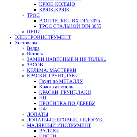
КРЮК-КОЛЬЦО
КРЮК-КРЮК
ТРОС
В ОПЛЕТКЕ ПВХ DIN 3055
ТРОС СТАЛЬНОЙ DIN 3055
ЦЕПИ
ЭЛЕКТРОИНСТРУМЕНТ
Хозтовары
Ведра
Ветошь
ЗАМКИ НАВЕСНЫЕ И НЕ ТОЛЬК..
ЗАСОВ
КЕЛЬМА, МАСТЕРКИ
КРАСКИ, ГРУНТ,ЛАКИ
Грунт по МЕТАЛЛУ
Краска аэрозоль
КРАСКИ, ГРУНТ,ЛАКИ
НЦ
ПРОПИТКА ПО ДЕРЕВУ
ПФ
ЛОПАТЫ
ЛОПАТЫ-СНЕГОВЫЕ, ЛЕДОРУБ..
МАЛЯРНЫЙ ИНСТРУМЕНТ
ВАЛИКИ
КИСТИ