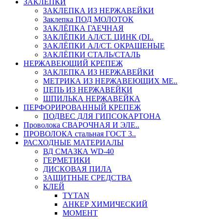
ЗАКЛЕПКИ
ЗАКЛЕПКА ИЗ НЕРЖАВЕЙКИ
Заклепка ПОД МОЛОТОК
ЗАКЛЁПКА ГАЕЧНАЯ
ЗАКЛЁПКИ АЛ/СТ. ЦИНК (DI..
ЗАКЛЁПКИ АЛ/СТ. ОКРАШЕНЫЕ
ЗАКЛЁПКИ СТАЛЬ/СТАЛЬ
НЕРЖАВЕЮЩИЙ КРЕПЕЖ
ЗАКЛЕПКА ИЗ НЕРЖАВЕЙКИ
МЕТРИКА ИЗ НЕРЖАВЕЮЩИХ МЕ..
ЦЕПЬ ИЗ НЕРЖАВЕЙКИ
ШПИЛЬКА НЕРЖАВЕЙКА
ПЕРФОРИРОВАННЫЙ КРЕПЕЖ
ПОДВЕС ДЛЯ ГИПСОКАРТОНА
Проволока СВАРОЧНАЯ И ЭЛЕ..
ПРОВОЛОКА стальная ГОСТ 3..
РАСХОДНЫЕ МАТЕРИАЛЫ
ВД СМАЗКА WD-40
ГЕРМЕТИКИ
ДИСКОВАЯ ПИЛА
ЗАЩИТНЫЕ СРЕДСТВА
КЛЕЙ
TYTAN
АНКЕР ХИМИЧЕСКИЙ
МОМЕНТ