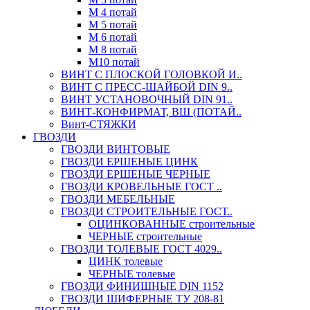
М 4 потай
М 5 потай
М 6 потай
М 8 потай
М10 потай
ВИНТ С ПЛОСКОЙ ГОЛОВКОЙ И..
ВИНТ С ПРЕСС-ШАЙБОЙ DIN 9..
ВИНТ УСТАНОВОЧНЫЙ DIN 91..
ВИНТ-КОНФИРМАТ, ВШ (ПОТАЙ..
Винт-СТЯЖКИ
ГВОЗДИ
ГВОЗДИ ВИНТОВЫЕ
ГВОЗДИ ЕРШЕНЫЕ ЦИНК
ГВОЗДИ ЕРШЕНЫЕ ЧЕРНЫЕ
ГВОЗДИ КРОВЕЛЬНЫЕ ГОСТ ..
ГВОЗДИ МЕБЕЛЬНЫЕ
ГВОЗДИ СТРОИТЕЛЬНЫЕ ГОСТ..
ОЦИНКОВАННЫЕ строительные
ЧЕРНЫЕ строительные
ГВОЗДИ ТОЛЕВЫЕ ГОСТ 4029..
ЦИНК толевые
ЧЕРНЫЕ толевые
ГВОЗДИ ФИНИШНЫЕ DIN 1152
ГВОЗДИ ШИФЕРНЫЕ ТУ 208-81