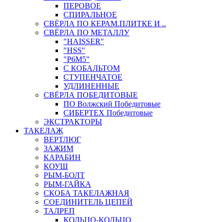
ПЕРОВОЕ
СПИРАЛЬНОЕ
СВЁРЛА ПО КЕРАМ.ПЛИТКЕ И ..
СВЁРЛА ПО МЕТАЛЛУ
"HAISSER"
"HSS"
"Р6М5"
С КОБАЛЬТОМ
СТУПЕНЧАТОЕ
УДЛИНЕННЫЕ
СВЁРЛА ПОБЕДИТОВЫЕ
ПО Волжский Победитовые
СИБЕРТЕХ Победитовые
ЭКСТРАКТОРЫ
ТАКЕЛАЖ
ВЕРТЛЮГ
ЗАЖИМ
КАРАБИН
КОУШ
РЫМ-БОЛТ
РЫМ-ГАЙКА
СКОБА ТАКЕЛАЖНАЯ
СОЕДИНИТЕЛЬ ЦЕПЕЙ
ТАЛРЕП
КОЛЬЦО-КОЛЬЦО