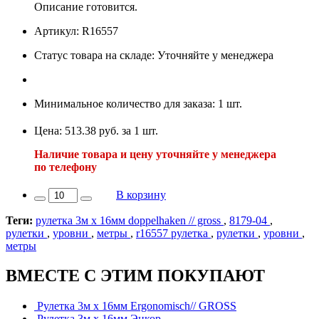
Описание готовится.
Артикул: R16557
Статус товара на складе: Уточняйте у менеджера
Минимальное количество для заказа: 1 шт.
Цена: 513.38 руб. за 1 шт.
Наличие товара и цену уточняйте у менеджера
по телефону
В корзину
Теги:
рулетка 3м х 16мм doppelhaken // gross
,
8179-04
,
рулетки
,
уровни
,
метры
,
r16557 рулетка
,
рулетки
,
уровни
,
метры
ВМЕСТЕ С ЭТИМ ПОКУПАЮТ
Рулетка 3м х 16мм Ergonomisch// GROSS
Рулетка 3м х 16мм Энкор