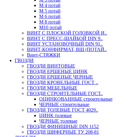
М 4 потай
М 5 потай
М 6 потай
М 8 потай
М10 потай
ВИНТ С ПЛОСКОЙ ГОЛОВКОЙ И..
ВИНТ С ПРЕСС-ШАЙБОЙ DIN 9..
ВИНТ УСТАНОВОЧНЫЙ DIN 91..
ВИНТ-КОНФИРМАТ, ВШ (ПОТАЙ..
Винт-СТЯЖКИ
ГВОЗДИ
ГВОЗДИ ВИНТОВЫЕ
ГВОЗДИ ЕРШЕНЫЕ ЦИНК
ГВОЗДИ ЕРШЕНЫЕ ЧЕРНЫЕ
ГВОЗДИ КРОВЕЛЬНЫЕ ГОСТ ..
ГВОЗДИ МЕБЕЛЬНЫЕ
ГВОЗДИ СТРОИТЕЛЬНЫЕ ГОСТ..
ОЦИНКОВАННЫЕ строительные
ЧЕРНЫЕ строительные
ГВОЗДИ ТОЛЕВЫЕ ГОСТ 4029..
ЦИНК толевые
ЧЕРНЫЕ толевые
ГВОЗДИ ФИНИШНЫЕ DIN 1152
ГВОЗДИ ШИФЕРНЫЕ ТУ 208-81