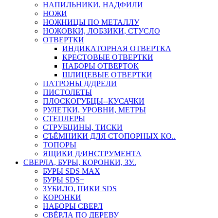
НАПИЛЬНИКИ, НАДФИЛИ
НОЖИ
НОЖНИЦЫ ПО МЕТАЛЛУ
НОЖОВКИ, ЛОБЗИКИ, СТУСЛО
ОТВЕРТКИ
ИНДИКАТОРНАЯ ОТВЕРТКА
КРЕСТОВЫЕ ОТВЕРТКИ
НАБОРЫ ОТВЕРТОК
ШЛИЦЕВЫЕ ОТВЕРТКИ
ПАТРОНЫ Д/ДРЕЛИ
ПИСТОЛЕТЫ
ПЛОСКОГУБЦЫ--КУСАЧКИ
РУЛЕТКИ, УРОВНИ, МЕТРЫ
СТЕПЛЕРЫ
СТРУБЦИНЫ, ТИСКИ
СЪЁМНИКИ ДЛЯ СТОПОРНЫХ КО..
ТОПОРЫ
ЯЩИКИ Д/ИНСТРУМЕНТА
СВЕРЛА, БУРЫ, КОРОНКИ, ЗУ..
БУРЫ SDS MAX
БУРЫ SDS+
ЗУБИЛО, ПИКИ SDS
КОРОНКИ
НАБОРЫ СВЕРЛ
СВЁРЛА ПО ДЕРЕВУ