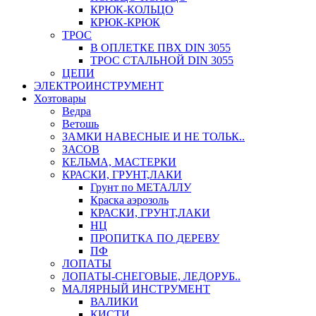
КРЮК-КОЛЬЦО
КРЮК-КРЮК
ТРОС
В ОПЛЕТКЕ ПВХ DIN 3055
ТРОС СТАЛЬНОЙ DIN 3055
ЦЕПИ
ЭЛЕКТРОИНСТРУМЕНТ
Хозтовары
Ведра
Ветошь
ЗАМКИ НАВЕСНЫЕ И НЕ ТОЛЬК..
ЗАСОВ
КЕЛЬМА, МАСТЕРКИ
КРАСКИ, ГРУНТ,ЛАКИ
Грунт по МЕТАЛЛУ
Краска аэрозоль
КРАСКИ, ГРУНТ,ЛАКИ
НЦ
ПРОПИТКА ПО ДЕРЕВУ
ПФ
ЛОПАТЫ
ЛОПАТЫ-СНЕГОВЫЕ, ЛЕДОРУБ..
МАЛЯРНЫЙ ИНСТРУМЕНТ
ВАЛИКИ
КИСТИ