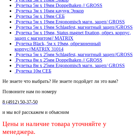
Рулетка 5м х 19мм Doppelhaken // GROSS
Рулетка 3м х 16мм каучук Энкор
Рулетка 5м х 19мм СЕБ
Рулетка 5м х 19мм Ergonomisch магн. зацеп/ GROSS
Рулетка 5м х 19мм Schlagfest, магнитный зацеп//GROSS
Рулетка 5м х 19мм, Status magnet fixation, обрез. корпус,
зацеп с магнитом// MATRIX
Рулетка Black, 5м х 19мм, обрезиненный
корпус//MATRIX 31014
Рулетка 5м х 25мм Schlagfest, магнитный зацеп//GROSS
Рулетка 8м х 25мм Doppelhaken // GROSS
Рулетка 8м х 25мм Ergonomisch магн. зацеп/ GROSS
Рулетка 10м СЕБ
Не знаете что выбрать? Не знаете подойдет ли это вам?
Позвоните нам по номеру
8 (4912) 50-37-50
и мы всё расскажем и объясним
Цены и наличие товара уточняйте у
менеджера.