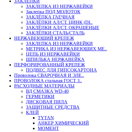
ЗАКЛЕПКИ
ЗАКЛЕПКА ИЗ НЕРЖАВЕЙКИ
Заклепка ПОД МОЛОТОК
ЗАКЛЁПКА ГАЕЧНАЯ
ЗАКЛЁПКИ АЛ/СТ. ЦИНК (DI..
ЗАКЛЁПКИ АЛ/СТ. ОКРАШЕНЫЕ
ЗАКЛЁПКИ СТАЛЬ/СТАЛЬ
НЕРЖАВЕЮЩИЙ КРЕПЕЖ
ЗАКЛЕПКА ИЗ НЕРЖАВЕЙКИ
МЕТРИКА ИЗ НЕРЖАВЕЮЩИХ МЕ..
ЦЕПЬ ИЗ НЕРЖАВЕЙКИ
ШПИЛЬКА НЕРЖАВЕЙКА
ПЕРФОРИРОВАННЫЙ КРЕПЕЖ
ПОДВЕС ДЛЯ ГИПСОКАРТОНА
Проволока СВАРОЧНАЯ И ЭЛЕ..
ПРОВОЛОКА стальная ГОСТ 3..
РАСХОДНЫЕ МАТЕРИАЛЫ
ВД СМАЗКА WD-40
ГЕРМЕТИКИ
ДИСКОВАЯ ПИЛА
ЗАЩИТНЫЕ СРЕДСТВА
КЛЕЙ
TYTAN
АНКЕР ХИМИЧЕСКИЙ
МОМЕНТ