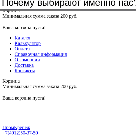
Почему выбирают именно нас
Меню
+7(4912)50-37-50
sbit@krep62.ru
Корзина
Минимальная сумма заказа 200 руб.
Ваша корзина пуста!
Каталог
Калькулятор
Оплата
Справочная информация
О компании
Доставка
Контакты
Корзина
Минимальная сумма заказа 200 руб.
Ваша корзина пуста!
ПромКрепеж
+7(4912)50-37-50