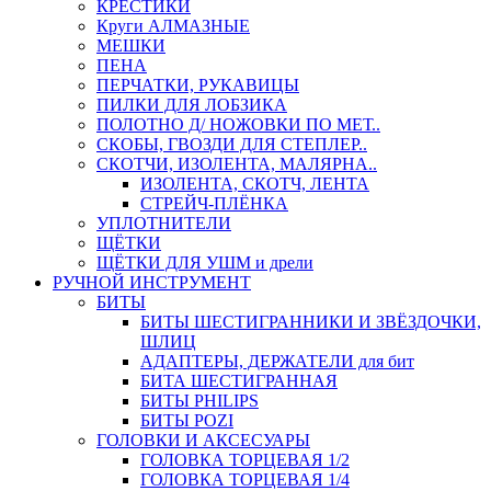
КРЕСТИКИ
Круги АЛМАЗНЫЕ
МЕШКИ
ПЕНА
ПЕРЧАТКИ, РУКАВИЦЫ
ПИЛКИ ДЛЯ ЛОБЗИКА
ПОЛОТНО Д/ НОЖОВКИ ПО МЕТ..
СКОБЫ, ГВОЗДИ ДЛЯ СТЕПЛЕР..
СКОТЧИ, ИЗОЛЕНТА, МАЛЯРНА..
ИЗОЛЕНТА, СКОТЧ, ЛЕНТА
СТРЕЙЧ-ПЛЁНКА
УПЛОТНИТЕЛИ
ЩЁТКИ
ЩЁТКИ ДЛЯ УШМ и дрели
РУЧНОЙ ИНСТРУМЕНТ
БИТЫ
БИТЫ ШЕСТИГРАННИКИ И ЗВЁЗДОЧКИ,
ШЛИЦ
АДАПТЕРЫ, ДЕРЖАТЕЛИ для бит
БИТА ШЕСТИГРАННАЯ
БИТЫ PHILIPS
БИТЫ POZI
ГОЛОВКИ И АКСЕСУАРЫ
ГОЛОВКА ТОРЦЕВАЯ 1/2
ГОЛОВКА ТОРЦЕВАЯ 1/4