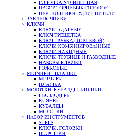
ГОЛОВКА УДЛИНЕННАЯ
НАБОР ТОРЦЕВЫХ ГОЛОВОК
ПЕРЕХОДНИКИ, УДЛИННИТЕЛИ
ЗАКЛЕПОЧНИКИ
КЛЮЧИ
КЛЮЧИ УДАРНЫЕ
КЛЮЧ ТРЕЩЕТКА
КЛЮЧ ТРУБКА (ТОРЦЕВОЙ)
КЛЮЧИ КОМБИНИРОВАННЫЕ
КЛЮЧИ НАКИДНЫЕ
КЛЮЧИ ТРУБНЫЕ И РАЗВОДНЫЕ
НАБОРЫ КЛЮЧЕЙ
РОЖКОВЫЕ
МЕТЧИКИ - ПЛАШКИ
МЕТЧИКИ
ПЛАШКА
МОЛОТКИ, КУВАЛДЫ, КИЯНКИ
ГВОЗДОДЕРЫ
КИЯНКИ
КУВАЛДЫ
МОЛОТКИ
НАБОР ИНСТРУМЕНТОВ
STELS
КЛЮЧИ, ГОЛОВКИ
ШАРОШКИ