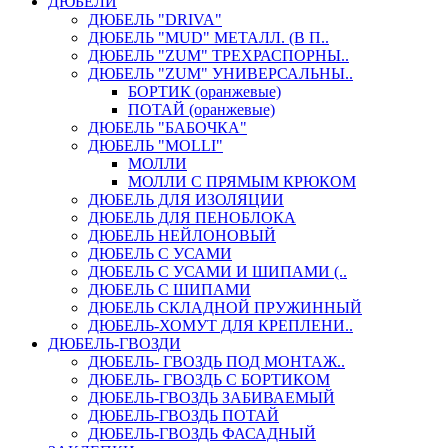
ДЮБЕЛИ
ДЮБЕЛЬ "DRIVA"
ДЮБЕЛЬ "MUD" МЕТАЛЛ. (В П..
ДЮБЕЛЬ "ZUM" ТРЕХРАСПОРНЫ..
ДЮБЕЛЬ "ZUM" УНИВЕРСАЛЬНЫ..
БОРТИК (оранжевые)
ПОТАЙ (оранжевые)
ДЮБЕЛЬ "БАБОЧКА"
ДЮБЕЛЬ "МOLLI"
МОЛЛИ
МОЛЛИ С ПРЯМЫМ КРЮКОМ
ДЮБЕЛЬ ДЛЯ ИЗОЛЯЦИИ
ДЮБЕЛЬ ДЛЯ ПЕНОБЛОКА
ДЮБЕЛЬ НЕЙЛОНОВЫЙ
ДЮБЕЛЬ С УСАМИ
ДЮБЕЛЬ С УСАМИ И ШИПАМИ (..
ДЮБЕЛЬ С ШИПАМИ
ДЮБЕЛЬ СКЛАДНОЙ ПРУЖИННЫЙ
ДЮБЕЛЬ-ХОМУТ ДЛЯ КРЕПЛЕНИ..
ДЮБЕЛЬ-ГВОЗДИ
ДЮБЕЛЬ- ГВОЗДЬ ПОД МОНТАЖ..
ДЮБЕЛЬ- ГВОЗДЬ С БОРТИКОМ
ДЮБЕЛЬ-ГВОЗДЬ ЗАБИВАЕМЫЙ
ДЮБЕЛЬ-ГВОЗДЬ ПОТАЙ
ДЮБЕЛЬ-ГВОЗДЬ ФАСАДНЫЙ