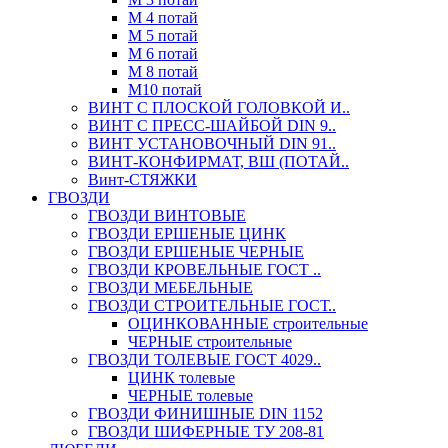
М 4 потай
М 5 потай
М 6 потай
М 8 потай
М10 потай
ВИНТ С ПЛОСКОЙ ГОЛОВКОЙ И..
ВИНТ С ПРЕСС-ШАЙБОЙ DIN 9..
ВИНТ УСТАНОВОЧНЫЙ DIN 91..
ВИНТ-КОНФИРМАТ, ВШ (ПОТАЙ..
Винт-СТЯЖКИ
ГВОЗДИ
ГВОЗДИ ВИНТОВЫЕ
ГВОЗДИ ЕРШЕНЫЕ ЦИНК
ГВОЗДИ ЕРШЕНЫЕ ЧЕРНЫЕ
ГВОЗДИ КРОВЕЛЬНЫЕ ГОСТ ..
ГВОЗДИ МЕБЕЛЬНЫЕ
ГВОЗДИ СТРОИТЕЛЬНЫЕ ГОСТ..
ОЦИНКОВАННЫЕ строительные
ЧЕРНЫЕ строительные
ГВОЗДИ ТОЛЕВЫЕ ГОСТ 4029..
ЦИНК толевые
ЧЕРНЫЕ толевые
ГВОЗДИ ФИНИШНЫЕ DIN 1152
ГВОЗДИ ШИФЕРНЫЕ ТУ 208-81