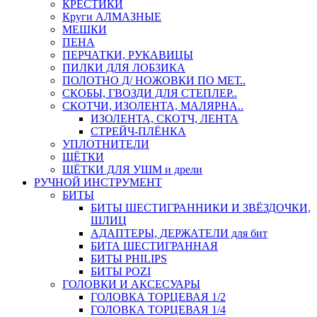
КРЕСТИКИ
Круги АЛМАЗНЫЕ
МЕШКИ
ПЕНА
ПЕРЧАТКИ, РУКАВИЦЫ
ПИЛКИ ДЛЯ ЛОБЗИКА
ПОЛОТНО Д/ НОЖОВКИ ПО МЕТ..
СКОБЫ, ГВОЗДИ ДЛЯ СТЕПЛЕР..
СКОТЧИ, ИЗОЛЕНТА, МАЛЯРНА..
ИЗОЛЕНТА, СКОТЧ, ЛЕНТА
СТРЕЙЧ-ПЛЁНКА
УПЛОТНИТЕЛИ
ЩЁТКИ
ЩЁТКИ ДЛЯ УШМ и дрели
РУЧНОЙ ИНСТРУМЕНТ
БИТЫ
БИТЫ ШЕСТИГРАННИКИ И ЗВЁЗДОЧКИ,
ШЛИЦ
АДАПТЕРЫ, ДЕРЖАТЕЛИ для бит
БИТА ШЕСТИГРАННАЯ
БИТЫ PHILIPS
БИТЫ POZI
ГОЛОВКИ И АКСЕСУАРЫ
ГОЛОВКА ТОРЦЕВАЯ 1/2
ГОЛОВКА ТОРЦЕВАЯ 1/4