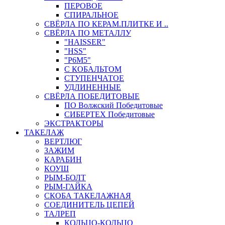
ПЕРОВОЕ
СПИРАЛЬНОЕ
СВЁРЛА ПО КЕРАМ.ПЛИТКЕ И ..
СВЁРЛА ПО МЕТАЛЛУ
"HAISSER"
"HSS"
"Р6М5"
С КОБАЛЬТОМ
СТУПЕНЧАТОЕ
УДЛИНЕННЫЕ
СВЁРЛА ПОБЕДИТОВЫЕ
ПО Волжский Победитовые
СИБЕРТЕХ Победитовые
ЭКСТРАКТОРЫ
ТАКЕЛАЖ
ВЕРТЛЮГ
ЗАЖИМ
КАРАБИН
КОУШ
РЫМ-БОЛТ
РЫМ-ГАЙКА
СКОБА ТАКЕЛАЖНАЯ
СОЕДИНИТЕЛЬ ЦЕПЕЙ
ТАЛРЕП
КОЛЬЦО-КОЛЬЦО