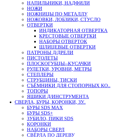
НАПИЛЬНИКИ, НАДФИЛИ
НОЖИ
НОЖНИЦЫ ПО МЕТАЛЛУ
НОЖОВКИ, ЛОБЗИКИ, СТУСЛО
ОТВЕРТКИ
ИНДИКАТОРНАЯ ОТВЕРТКА
КРЕСТОВЫЕ ОТВЕРТКИ
НАБОРЫ ОТВЕРТОК
ШЛИЦЕВЫЕ ОТВЕРТКИ
ПАТРОНЫ Д/ДРЕЛИ
ПИСТОЛЕТЫ
ПЛОСКОГУБЦЫ--КУСАЧКИ
РУЛЕТКИ, УРОВНИ, МЕТРЫ
СТЕПЛЕРЫ
СТРУБЦИНЫ, ТИСКИ
СЪЁМНИКИ ДЛЯ СТОПОРНЫХ КО..
ТОПОРЫ
ЯЩИКИ Д/ИНСТРУМЕНТА
СВЕРЛА, БУРЫ, КОРОНКИ, ЗУ..
БУРЫ SDS MAX
БУРЫ SDS+
ЗУБИЛО, ПИКИ SDS
КОРОНКИ
НАБОРЫ СВЕРЛ
СВЁРЛА ПО ДЕРЕВУ