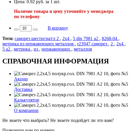
Цена: 0.92 руб. за 1 шт.
Наличие товара и цену уточняйте у менеджера
по телефону
В корзину
Теги:
саморез шестигра/гл 2
,
2х4
,
5 din 7981 а2
,
8268-04
,
метрика из нержавеющих металлов
,
r23947 саморез
,
2
,
2х4
,
5 а2
,
метрика
,
из
,
нержавеющих
,
металлов
СПРАВОЧНАЯ ИНФОРМАЦИЯ
Акции
Доставка
Калькулятор
О компании
Не знаете что выбрать? Не знаете подойдет ли это вам?
Позвоните нам по номеру