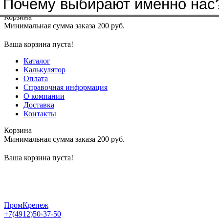
Почему выбирают именно нас
Меню
+7(4912)50-37-50
sbit@krep62.ru
Корзина
Минимальная сумма заказа 200 руб.
Ваша корзина пуста!
Каталог
Калькулятор
Оплата
Справочная информация
О компании
Доставка
Контакты
Корзина
Минимальная сумма заказа 200 руб.
Ваша корзина пуста!
ПромКрепеж
+7(4912)50-37-50