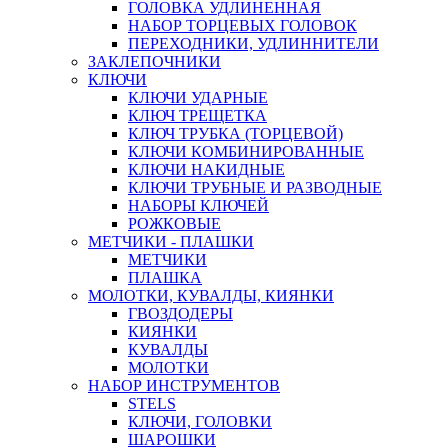
ГОЛОВКА УДЛИНЕННАЯ
НАБОР ТОРЦЕВЫХ ГОЛОВОК
ПЕРЕХОДНИКИ, УДЛИННИТЕЛИ
ЗАКЛЕПОЧНИКИ
КЛЮЧИ
КЛЮЧИ УДАРНЫЕ
КЛЮЧ ТРЕЩЕТКА
КЛЮЧ ТРУБКА (ТОРЦЕВОЙ)
КЛЮЧИ КОМБИНИРОВАННЫЕ
КЛЮЧИ НАКИДНЫЕ
КЛЮЧИ ТРУБНЫЕ И РАЗВОДНЫЕ
НАБОРЫ КЛЮЧЕЙ
РОЖКОВЫЕ
МЕТЧИКИ - ПЛАШКИ
МЕТЧИКИ
ПЛАШКА
МОЛОТКИ, КУВАЛДЫ, КИЯНКИ
ГВОЗДОДЕРЫ
КИЯНКИ
КУВАЛДЫ
МОЛОТКИ
НАБОР ИНСТРУМЕНТОВ
STELS
КЛЮЧИ, ГОЛОВКИ
ШАРОШКИ