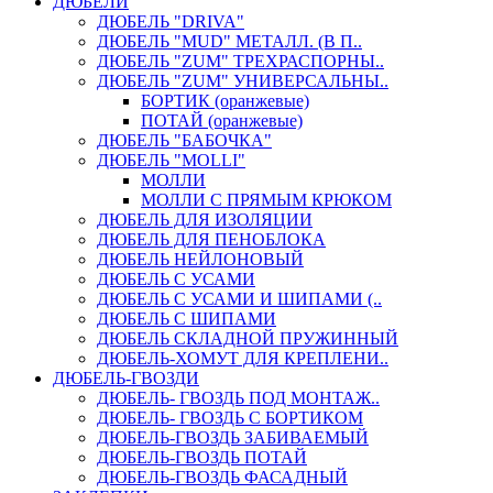
ДЮБЕЛИ
ДЮБЕЛЬ "DRIVA"
ДЮБЕЛЬ "MUD" МЕТАЛЛ. (В П..
ДЮБЕЛЬ "ZUM" ТРЕХРАСПОРНЫ..
ДЮБЕЛЬ "ZUM" УНИВЕРСАЛЬНЫ..
БОРТИК (оранжевые)
ПОТАЙ (оранжевые)
ДЮБЕЛЬ "БАБОЧКА"
ДЮБЕЛЬ "МOLLI"
МОЛЛИ
МОЛЛИ С ПРЯМЫМ КРЮКОМ
ДЮБЕЛЬ ДЛЯ ИЗОЛЯЦИИ
ДЮБЕЛЬ ДЛЯ ПЕНОБЛОКА
ДЮБЕЛЬ НЕЙЛОНОВЫЙ
ДЮБЕЛЬ С УСАМИ
ДЮБЕЛЬ С УСАМИ И ШИПАМИ (..
ДЮБЕЛЬ С ШИПАМИ
ДЮБЕЛЬ СКЛАДНОЙ ПРУЖИННЫЙ
ДЮБЕЛЬ-ХОМУТ ДЛЯ КРЕПЛЕНИ..
ДЮБЕЛЬ-ГВОЗДИ
ДЮБЕЛЬ- ГВОЗДЬ ПОД МОНТАЖ..
ДЮБЕЛЬ- ГВОЗДЬ С БОРТИКОМ
ДЮБЕЛЬ-ГВОЗДЬ ЗАБИВАЕМЫЙ
ДЮБЕЛЬ-ГВОЗДЬ ПОТАЙ
ДЮБЕЛЬ-ГВОЗДЬ ФАСАДНЫЙ