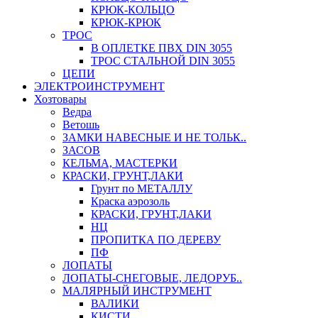
КРЮК-КОЛЬЦО
КРЮК-КРЮК
ТРОС
В ОПЛЕТКЕ ПВХ DIN 3055
ТРОС СТАЛЬНОЙ DIN 3055
ЦЕПИ
ЭЛЕКТРОИНСТРУМЕНТ
Хозтовары
Ведра
Ветошь
ЗАМКИ НАВЕСНЫЕ И НЕ ТОЛЬК..
ЗАСОВ
КЕЛЬМА, МАСТЕРКИ
КРАСКИ, ГРУНТ,ЛАКИ
Грунт по МЕТАЛЛУ
Краска аэрозоль
КРАСКИ, ГРУНТ,ЛАКИ
НЦ
ПРОПИТКА ПО ДЕРЕВУ
ПФ
ЛОПАТЫ
ЛОПАТЫ-СНЕГОВЫЕ, ЛЕДОРУБ..
МАЛЯРНЫЙ ИНСТРУМЕНТ
ВАЛИКИ
КИСТИ