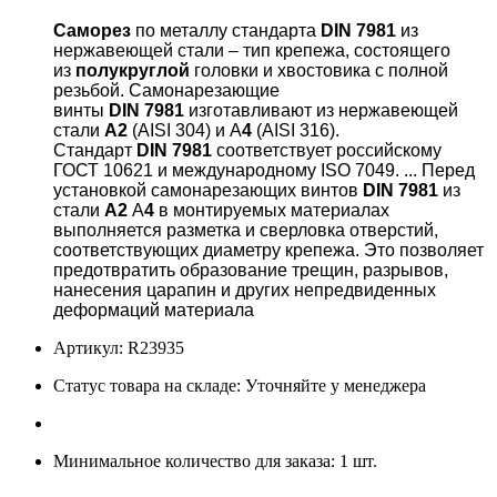
Саморез
по металлу стандарта
DIN
7981
из
нержавеющей стали – тип крепежа, состоящего
из
полукруглой
головки и хвостовика с полной
резьбой. Самонарезающие
винты
DIN
7981
изготавливают из нержавеющей
стали
А
2
(AISI 304) и А
4
(AISI 316).
Стандарт
DIN
7981
соответствует российскому
ГОСТ 10621 и международному ISO 7049. ... Перед
установкой самонарезающих винтов
DIN
7981
из
стали
А
2
А
4
в монтируемых материалах
выполняется разметка и сверловка отверстий,
соответствующих диаметру крепежа. Это позволяет
предотвратить образование трещин, разрывов,
нанесения царапин и других непредвиденных
деформаций материала
Артикул: R23935
Статус товара на складе: Уточняйте у менеджера
Минимальное количество для заказа: 1 шт.