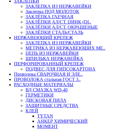
ЗАКЛЕПКИ
ЗАКЛЕПКА ИЗ НЕРЖАВЕЙКИ
Заклепка ПОД МОЛОТОК
ЗАКЛЁПКА ГАЕЧНАЯ
ЗАКЛЁПКИ АЛ/СТ. ЦИНК (DI..
ЗАКЛЁПКИ АЛ/СТ. ОКРАШЕНЫЕ
ЗАКЛЁПКИ СТАЛЬ/СТАЛЬ
НЕРЖАВЕЮЩИЙ КРЕПЕЖ
ЗАКЛЕПКА ИЗ НЕРЖАВЕЙКИ
МЕТРИКА ИЗ НЕРЖАВЕЮЩИХ МЕ..
ЦЕПЬ ИЗ НЕРЖАВЕЙКИ
ШПИЛЬКА НЕРЖАВЕЙКА
ПЕРФОРИРОВАННЫЙ КРЕПЕЖ
ПОДВЕС ДЛЯ ГИПСОКАРТОНА
Проволока СВАРОЧНАЯ И ЭЛЕ..
ПРОВОЛОКА стальная ГОСТ 3..
РАСХОДНЫЕ МАТЕРИАЛЫ
ВД СМАЗКА WD-40
ГЕРМЕТИКИ
ДИСКОВАЯ ПИЛА
ЗАЩИТНЫЕ СРЕДСТВА
КЛЕЙ
TYTAN
АНКЕР ХИМИЧЕСКИЙ
МОМЕНТ