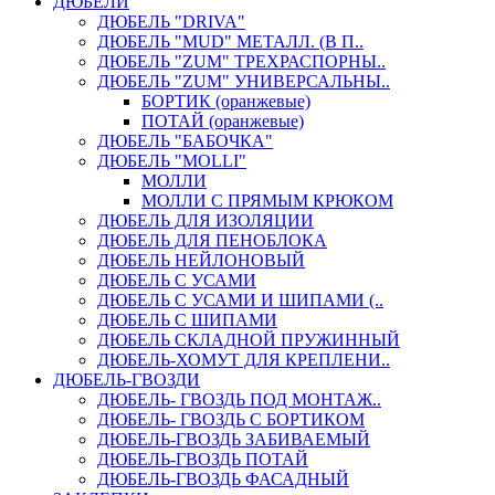
ДЮБЕЛИ
ДЮБЕЛЬ "DRIVA"
ДЮБЕЛЬ "MUD" МЕТАЛЛ. (В П..
ДЮБЕЛЬ "ZUM" ТРЕХРАСПОРНЫ..
ДЮБЕЛЬ "ZUM" УНИВЕРСАЛЬНЫ..
БОРТИК (оранжевые)
ПОТАЙ (оранжевые)
ДЮБЕЛЬ "БАБОЧКА"
ДЮБЕЛЬ "МOLLI"
МОЛЛИ
МОЛЛИ С ПРЯМЫМ КРЮКОМ
ДЮБЕЛЬ ДЛЯ ИЗОЛЯЦИИ
ДЮБЕЛЬ ДЛЯ ПЕНОБЛОКА
ДЮБЕЛЬ НЕЙЛОНОВЫЙ
ДЮБЕЛЬ С УСАМИ
ДЮБЕЛЬ С УСАМИ И ШИПАМИ (..
ДЮБЕЛЬ С ШИПАМИ
ДЮБЕЛЬ СКЛАДНОЙ ПРУЖИННЫЙ
ДЮБЕЛЬ-ХОМУТ ДЛЯ КРЕПЛЕНИ..
ДЮБЕЛЬ-ГВОЗДИ
ДЮБЕЛЬ- ГВОЗДЬ ПОД МОНТАЖ..
ДЮБЕЛЬ- ГВОЗДЬ С БОРТИКОМ
ДЮБЕЛЬ-ГВОЗДЬ ЗАБИВАЕМЫЙ
ДЮБЕЛЬ-ГВОЗДЬ ПОТАЙ
ДЮБЕЛЬ-ГВОЗДЬ ФАСАДНЫЙ