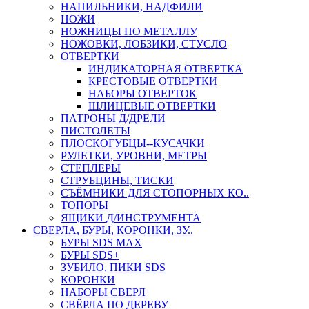
НАПИЛЬНИКИ, НАДФИЛИ
НОЖИ
НОЖНИЦЫ ПО МЕТАЛЛУ
НОЖОВКИ, ЛОБЗИКИ, СТУСЛО
ОТВЕРТКИ
ИНДИКАТОРНАЯ ОТВЕРТКА
КРЕСТОВЫЕ ОТВЕРТКИ
НАБОРЫ ОТВЕРТОК
ШЛИЦЕВЫЕ ОТВЕРТКИ
ПАТРОНЫ Д/ДРЕЛИ
ПИСТОЛЕТЫ
ПЛОСКОГУБЦЫ--КУСАЧКИ
РУЛЕТКИ, УРОВНИ, МЕТРЫ
СТЕПЛЕРЫ
СТРУБЦИНЫ, ТИСКИ
СЪЁМНИКИ ДЛЯ СТОПОРНЫХ КО..
ТОПОРЫ
ЯЩИКИ Д/ИНСТРУМЕНТА
СВЕРЛА, БУРЫ, КОРОНКИ, ЗУ..
БУРЫ SDS MAX
БУРЫ SDS+
ЗУБИЛО, ПИКИ SDS
КОРОНКИ
НАБОРЫ СВЕРЛ
СВЁРЛА ПО ДЕРЕВУ