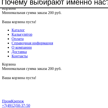
Почему выбирают именно нас
Меню
+7(4912)50-37-50
sbit@krep62.ru
Корзина
Минимальная сумма заказа 200 руб.
Ваша корзина пуста!
Каталог
Калькулятор
Оплата
Справочная информация
О компании
Доставка
Контакты
Корзина
Минимальная сумма заказа 200 руб.
Ваша корзина пуста!
ПромКрепеж
+7(4912)50-37-50