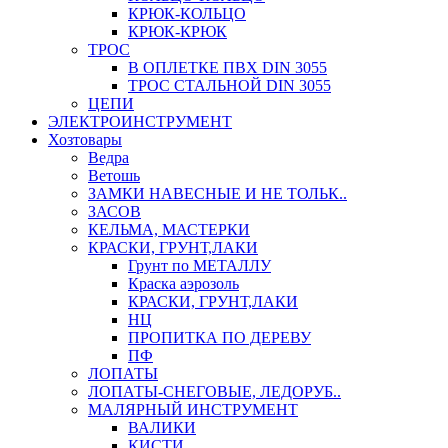
КРЮК-КОЛЬЦО
КРЮК-КРЮК
ТРОС
В ОПЛЕТКЕ ПВХ DIN 3055
ТРОС СТАЛЬНОЙ DIN 3055
ЦЕПИ
ЭЛЕКТРОИНСТРУМЕНТ
Хозтовары
Ведра
Ветошь
ЗАМКИ НАВЕСНЫЕ И НЕ ТОЛЬК..
ЗАСОВ
КЕЛЬМА, МАСТЕРКИ
КРАСКИ, ГРУНТ,ЛАКИ
Грунт по МЕТАЛЛУ
Краска аэрозоль
КРАСКИ, ГРУНТ,ЛАКИ
НЦ
ПРОПИТКА ПО ДЕРЕВУ
ПФ
ЛОПАТЫ
ЛОПАТЫ-СНЕГОВЫЕ, ЛЕДОРУБ..
МАЛЯРНЫЙ ИНСТРУМЕНТ
ВАЛИКИ
КИСТИ