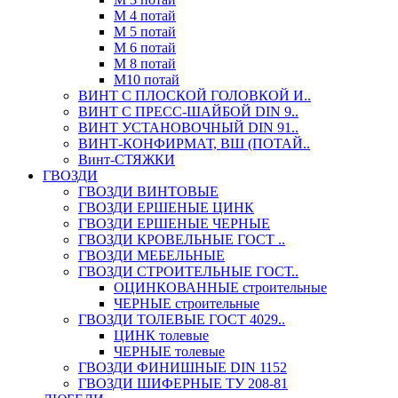
М 4 потай
М 5 потай
М 6 потай
М 8 потай
М10 потай
ВИНТ С ПЛОСКОЙ ГОЛОВКОЙ И..
ВИНТ С ПРЕСС-ШАЙБОЙ DIN 9..
ВИНТ УСТАНОВОЧНЫЙ DIN 91..
ВИНТ-КОНФИРМАТ, ВШ (ПОТАЙ..
Винт-СТЯЖКИ
ГВОЗДИ
ГВОЗДИ ВИНТОВЫЕ
ГВОЗДИ ЕРШЕНЫЕ ЦИНК
ГВОЗДИ ЕРШЕНЫЕ ЧЕРНЫЕ
ГВОЗДИ КРОВЕЛЬНЫЕ ГОСТ ..
ГВОЗДИ МЕБЕЛЬНЫЕ
ГВОЗДИ СТРОИТЕЛЬНЫЕ ГОСТ..
ОЦИНКОВАННЫЕ строительные
ЧЕРНЫЕ строительные
ГВОЗДИ ТОЛЕВЫЕ ГОСТ 4029..
ЦИНК толевые
ЧЕРНЫЕ толевые
ГВОЗДИ ФИНИШНЫЕ DIN 1152
ГВОЗДИ ШИФЕРНЫЕ ТУ 208-81