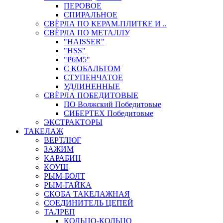
ПЕРОВОЕ
СПИРАЛЬНОЕ
СВЁРЛА ПО КЕРАМ.ПЛИТКЕ И ..
СВЁРЛА ПО МЕТАЛЛУ
"HAISSER"
"HSS"
"Р6М5"
С КОБАЛЬТОМ
СТУПЕНЧАТОЕ
УДЛИНЕННЫЕ
СВЁРЛА ПОБЕДИТОВЫЕ
ПО Волжский Победитовые
СИБЕРТЕХ Победитовые
ЭКСТРАКТОРЫ
ТАКЕЛАЖ
ВЕРТЛЮГ
ЗАЖИМ
КАРАБИН
КОУШ
РЫМ-БОЛТ
РЫМ-ГАЙКА
СКОБА ТАКЕЛАЖНАЯ
СОЕДИНИТЕЛЬ ЦЕПЕЙ
ТАЛРЕП
КОЛЬЦО-КОЛЬЦО