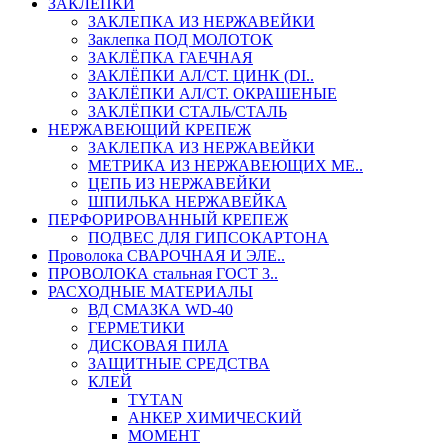
ЗАКЛЕПКИ
ЗАКЛЕПКА ИЗ НЕРЖАВЕЙКИ
Заклепка ПОД МОЛОТОК
ЗАКЛЁПКА ГАЕЧНАЯ
ЗАКЛЁПКИ АЛ/СТ. ЦИНК (DI..
ЗАКЛЁПКИ АЛ/СТ. ОКРАШЕНЫЕ
ЗАКЛЁПКИ СТАЛЬ/СТАЛЬ
НЕРЖАВЕЮЩИЙ КРЕПЕЖ
ЗАКЛЕПКА ИЗ НЕРЖАВЕЙКИ
МЕТРИКА ИЗ НЕРЖАВЕЮЩИХ МЕ..
ЦЕПЬ ИЗ НЕРЖАВЕЙКИ
ШПИЛЬКА НЕРЖАВЕЙКА
ПЕРФОРИРОВАННЫЙ КРЕПЕЖ
ПОДВЕС ДЛЯ ГИПСОКАРТОНА
Проволока СВАРОЧНАЯ И ЭЛЕ..
ПРОВОЛОКА стальная ГОСТ 3..
РАСХОДНЫЕ МАТЕРИАЛЫ
ВД СМАЗКА WD-40
ГЕРМЕТИКИ
ДИСКОВАЯ ПИЛА
ЗАЩИТНЫЕ СРЕДСТВА
КЛЕЙ
TYTAN
АНКЕР ХИМИЧЕСКИЙ
МОМЕНТ