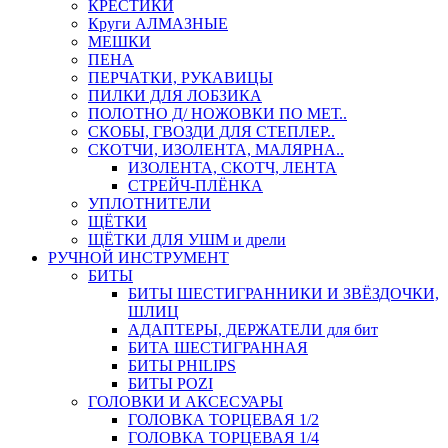
КРЕСТИКИ
Круги АЛМАЗНЫЕ
МЕШКИ
ПЕНА
ПЕРЧАТКИ, РУКАВИЦЫ
ПИЛКИ ДЛЯ ЛОБЗИКА
ПОЛОТНО Д/ НОЖОВКИ ПО МЕТ..
СКОБЫ, ГВОЗДИ ДЛЯ СТЕПЛЕР..
СКОТЧИ, ИЗОЛЕНТА, МАЛЯРНА..
ИЗОЛЕНТА, СКОТЧ, ЛЕНТА
СТРЕЙЧ-ПЛЁНКА
УПЛОТНИТЕЛИ
ЩЁТКИ
ЩЁТКИ ДЛЯ УШМ и дрели
РУЧНОЙ ИНСТРУМЕНТ
БИТЫ
БИТЫ ШЕСТИГРАННИКИ И ЗВЁЗДОЧКИ,
ШЛИЦ
АДАПТЕРЫ, ДЕРЖАТЕЛИ для бит
БИТА ШЕСТИГРАННАЯ
БИТЫ PHILIPS
БИТЫ POZI
ГОЛОВКИ И АКСЕСУАРЫ
ГОЛОВКА ТОРЦЕВАЯ 1/2
ГОЛОВКА ТОРЦЕВАЯ 1/4