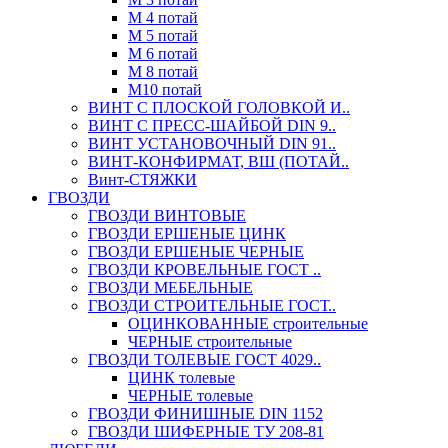
М 4 потай
М 5 потай
М 6 потай
М 8 потай
М10 потай
ВИНТ С ПЛОСКОЙ ГОЛОВКОЙ И..
ВИНТ С ПРЕСС-ШАЙБОЙ DIN 9..
ВИНТ УСТАНОВОЧНЫЙ DIN 91..
ВИНТ-КОНФИРМАТ, ВШ (ПОТАЙ..
Винт-СТЯЖКИ
ГВОЗДИ
ГВОЗДИ ВИНТОВЫЕ
ГВОЗДИ ЕРШЕНЫЕ ЦИНК
ГВОЗДИ ЕРШЕНЫЕ ЧЕРНЫЕ
ГВОЗДИ КРОВЕЛЬНЫЕ ГОСТ ..
ГВОЗДИ МЕБЕЛЬНЫЕ
ГВОЗДИ СТРОИТЕЛЬНЫЕ ГОСТ..
ОЦИНКОВАННЫЕ строительные
ЧЕРНЫЕ строительные
ГВОЗДИ ТОЛЕВЫЕ ГОСТ 4029..
ЦИНК толевые
ЧЕРНЫЕ толевые
ГВОЗДИ ФИНИШНЫЕ DIN 1152
ГВОЗДИ ШИФЕРНЫЕ ТУ 208-81