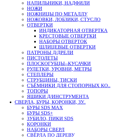
НАПИЛЬНИКИ, НАДФИЛИ
НОЖИ
НОЖНИЦЫ ПО МЕТАЛЛУ
НОЖОВКИ, ЛОБЗИКИ, СТУСЛО
ОТВЕРТКИ
ИНДИКАТОРНАЯ ОТВЕРТКА
КРЕСТОВЫЕ ОТВЕРТКИ
НАБОРЫ ОТВЕРТОК
ШЛИЦЕВЫЕ ОТВЕРТКИ
ПАТРОНЫ Д/ДРЕЛИ
ПИСТОЛЕТЫ
ПЛОСКОГУБЦЫ--КУСАЧКИ
РУЛЕТКИ, УРОВНИ, МЕТРЫ
СТЕПЛЕРЫ
СТРУБЦИНЫ, ТИСКИ
СЪЁМНИКИ ДЛЯ СТОПОРНЫХ КО..
ТОПОРЫ
ЯЩИКИ Д/ИНСТРУМЕНТА
СВЕРЛА, БУРЫ, КОРОНКИ, ЗУ..
БУРЫ SDS MAX
БУРЫ SDS+
ЗУБИЛО, ПИКИ SDS
КОРОНКИ
НАБОРЫ СВЕРЛ
СВЁРЛА ПО ДЕРЕВУ