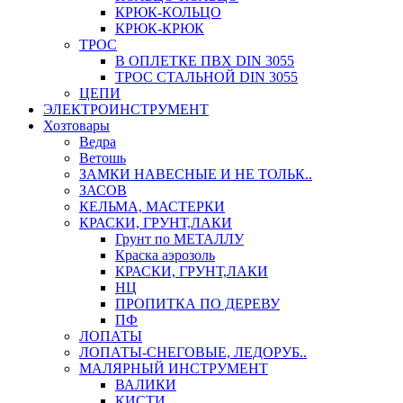
КРЮК-КОЛЬЦО
КРЮК-КРЮК
ТРОС
В ОПЛЕТКЕ ПВХ DIN 3055
ТРОС СТАЛЬНОЙ DIN 3055
ЦЕПИ
ЭЛЕКТРОИНСТРУМЕНТ
Хозтовары
Ведра
Ветошь
ЗАМКИ НАВЕСНЫЕ И НЕ ТОЛЬК..
ЗАСОВ
КЕЛЬМА, МАСТЕРКИ
КРАСКИ, ГРУНТ,ЛАКИ
Грунт по МЕТАЛЛУ
Краска аэрозоль
КРАСКИ, ГРУНТ,ЛАКИ
НЦ
ПРОПИТКА ПО ДЕРЕВУ
ПФ
ЛОПАТЫ
ЛОПАТЫ-СНЕГОВЫЕ, ЛЕДОРУБ..
МАЛЯРНЫЙ ИНСТРУМЕНТ
ВАЛИКИ
КИСТИ