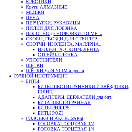
КРЕСТИКИ
Круги АЛМАЗНЫЕ
МЕШКИ
ПЕНА
ПЕРЧАТКИ, РУКАВИЦЫ
ПИЛКИ ДЛЯ ЛОБЗИКА
ПОЛОТНО Д/ НОЖОВКИ ПО МЕТ..
СКОБЫ, ГВОЗДИ ДЛЯ СТЕПЛЕР..
СКОТЧИ, ИЗОЛЕНТА, МАЛЯРНА..
ИЗОЛЕНТА, СКОТЧ, ЛЕНТА
СТРЕЙЧ-ПЛЁНКА
УПЛОТНИТЕЛИ
ЩЁТКИ
ЩЁТКИ ДЛЯ УШМ и дрели
РУЧНОЙ ИНСТРУМЕНТ
БИТЫ
БИТЫ ШЕСТИГРАННИКИ И ЗВЁЗДОЧКИ,
ШЛИЦ
АДАПТЕРЫ, ДЕРЖАТЕЛИ для бит
БИТА ШЕСТИГРАННАЯ
БИТЫ PHILIPS
БИТЫ POZI
ГОЛОВКИ И АКСЕСУАРЫ
ГОЛОВКА ТОРЦЕВАЯ 1/2
ГОЛОВКА ТОРЦЕВАЯ 1/4