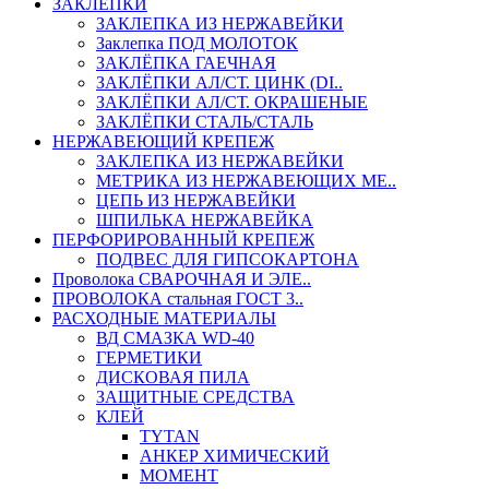
ЗАКЛЕПКИ
ЗАКЛЕПКА ИЗ НЕРЖАВЕЙКИ
Заклепка ПОД МОЛОТОК
ЗАКЛЁПКА ГАЕЧНАЯ
ЗАКЛЁПКИ АЛ/СТ. ЦИНК (DI..
ЗАКЛЁПКИ АЛ/СТ. ОКРАШЕНЫЕ
ЗАКЛЁПКИ СТАЛЬ/СТАЛЬ
НЕРЖАВЕЮЩИЙ КРЕПЕЖ
ЗАКЛЕПКА ИЗ НЕРЖАВЕЙКИ
МЕТРИКА ИЗ НЕРЖАВЕЮЩИХ МЕ..
ЦЕПЬ ИЗ НЕРЖАВЕЙКИ
ШПИЛЬКА НЕРЖАВЕЙКА
ПЕРФОРИРОВАННЫЙ КРЕПЕЖ
ПОДВЕС ДЛЯ ГИПСОКАРТОНА
Проволока СВАРОЧНАЯ И ЭЛЕ..
ПРОВОЛОКА стальная ГОСТ 3..
РАСХОДНЫЕ МАТЕРИАЛЫ
ВД СМАЗКА WD-40
ГЕРМЕТИКИ
ДИСКОВАЯ ПИЛА
ЗАЩИТНЫЕ СРЕДСТВА
КЛЕЙ
TYTAN
АНКЕР ХИМИЧЕСКИЙ
МОМЕНТ