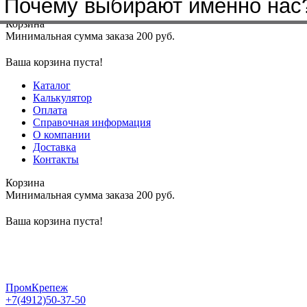
Почему выбирают именно нас
Меню
+7(4912)50-37-50
sbit@krep62.ru
Корзина
Минимальная сумма заказа 200 руб.
Ваша корзина пуста!
Каталог
Калькулятор
Оплата
Справочная информация
О компании
Доставка
Контакты
Корзина
Минимальная сумма заказа 200 руб.
Ваша корзина пуста!
ПромКрепеж
+7(4912)50-37-50