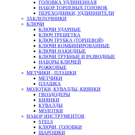
ГОЛОВКА УДЛИНЕННАЯ
НАБОР ТОРЦЕВЫХ ГОЛОВОК
ПЕРЕХОДНИКИ, УДЛИННИТЕЛИ
ЗАКЛЕПОЧНИКИ
КЛЮЧИ
КЛЮЧИ УДАРНЫЕ
КЛЮЧ ТРЕЩЕТКА
КЛЮЧ ТРУБКА (ТОРЦЕВОЙ)
КЛЮЧИ КОМБИНИРОВАННЫЕ
КЛЮЧИ НАКИДНЫЕ
КЛЮЧИ ТРУБНЫЕ И РАЗВОДНЫЕ
НАБОРЫ КЛЮЧЕЙ
РОЖКОВЫЕ
МЕТЧИКИ - ПЛАШКИ
МЕТЧИКИ
ПЛАШКА
МОЛОТКИ, КУВАЛДЫ, КИЯНКИ
ГВОЗДОДЕРЫ
КИЯНКИ
КУВАЛДЫ
МОЛОТКИ
НАБОР ИНСТРУМЕНТОВ
STELS
КЛЮЧИ, ГОЛОВКИ
ШАРОШКИ