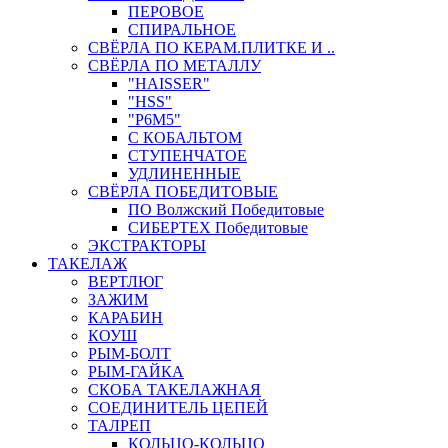
ПЕРОВОЕ
СПИРАЛЬНОЕ
СВЁРЛА ПО КЕРАМ.ПЛИТКЕ И ..
СВЁРЛА ПО МЕТАЛЛУ
"HAISSER"
"HSS"
"Р6М5"
С КОБАЛЬТОМ
СТУПЕНЧАТОЕ
УДЛИНЕННЫЕ
СВЁРЛА ПОБЕДИТОВЫЕ
ПО Волжский Победитовые
СИБЕРТЕХ Победитовые
ЭКСТРАКТОРЫ
ТАКЕЛАЖ
ВЕРТЛЮГ
ЗАЖИМ
КАРАБИН
КОУШ
РЫМ-БОЛТ
РЫМ-ГАЙКА
СКОБА ТАКЕЛАЖНАЯ
СОЕДИНИТЕЛЬ ЦЕПЕЙ
ТАЛРЕП
КОЛЬЦО-КОЛЬЦО