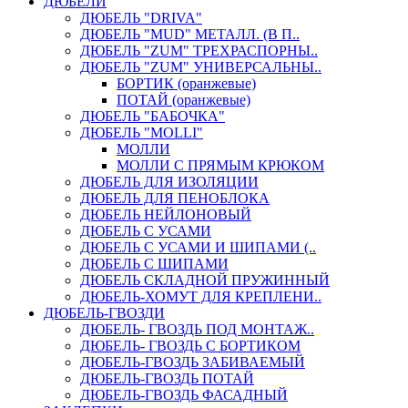
ДЮБЕЛИ
ДЮБЕЛЬ "DRIVA"
ДЮБЕЛЬ "MUD" МЕТАЛЛ. (В П..
ДЮБЕЛЬ "ZUM" ТРЕХРАСПОРНЫ..
ДЮБЕЛЬ "ZUM" УНИВЕРСАЛЬНЫ..
БОРТИК (оранжевые)
ПОТАЙ (оранжевые)
ДЮБЕЛЬ "БАБОЧКА"
ДЮБЕЛЬ "МOLLI"
МОЛЛИ
МОЛЛИ С ПРЯМЫМ КРЮКОМ
ДЮБЕЛЬ ДЛЯ ИЗОЛЯЦИИ
ДЮБЕЛЬ ДЛЯ ПЕНОБЛОКА
ДЮБЕЛЬ НЕЙЛОНОВЫЙ
ДЮБЕЛЬ С УСАМИ
ДЮБЕЛЬ С УСАМИ И ШИПАМИ (..
ДЮБЕЛЬ С ШИПАМИ
ДЮБЕЛЬ СКЛАДНОЙ ПРУЖИННЫЙ
ДЮБЕЛЬ-ХОМУТ ДЛЯ КРЕПЛЕНИ..
ДЮБЕЛЬ-ГВОЗДИ
ДЮБЕЛЬ- ГВОЗДЬ ПОД МОНТАЖ..
ДЮБЕЛЬ- ГВОЗДЬ С БОРТИКОМ
ДЮБЕЛЬ-ГВОЗДЬ ЗАБИВАЕМЫЙ
ДЮБЕЛЬ-ГВОЗДЬ ПОТАЙ
ДЮБЕЛЬ-ГВОЗДЬ ФАСАДНЫЙ