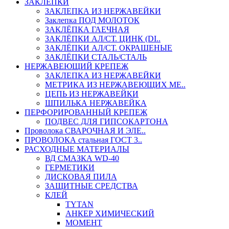
ЗАКЛЕПКИ
ЗАКЛЕПКА ИЗ НЕРЖАВЕЙКИ
Заклепка ПОД МОЛОТОК
ЗАКЛЁПКА ГАЕЧНАЯ
ЗАКЛЁПКИ АЛ/СТ. ЦИНК (DI..
ЗАКЛЁПКИ АЛ/СТ. ОКРАШЕНЫЕ
ЗАКЛЁПКИ СТАЛЬ/СТАЛЬ
НЕРЖАВЕЮЩИЙ КРЕПЕЖ
ЗАКЛЕПКА ИЗ НЕРЖАВЕЙКИ
МЕТРИКА ИЗ НЕРЖАВЕЮЩИХ МЕ..
ЦЕПЬ ИЗ НЕРЖАВЕЙКИ
ШПИЛЬКА НЕРЖАВЕЙКА
ПЕРФОРИРОВАННЫЙ КРЕПЕЖ
ПОДВЕС ДЛЯ ГИПСОКАРТОНА
Проволока СВАРОЧНАЯ И ЭЛЕ..
ПРОВОЛОКА стальная ГОСТ 3..
РАСХОДНЫЕ МАТЕРИАЛЫ
ВД СМАЗКА WD-40
ГЕРМЕТИКИ
ДИСКОВАЯ ПИЛА
ЗАЩИТНЫЕ СРЕДСТВА
КЛЕЙ
TYTAN
АНКЕР ХИМИЧЕСКИЙ
МОМЕНТ