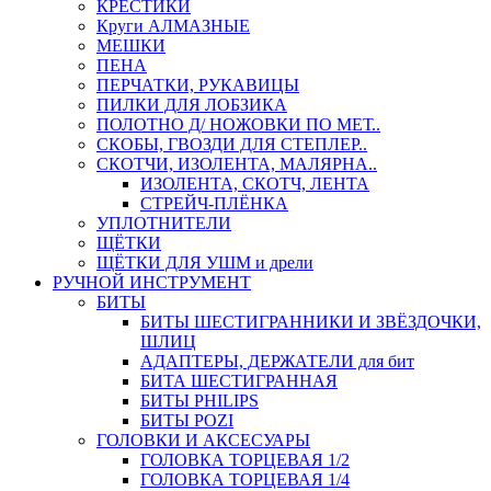
КРЕСТИКИ
Круги АЛМАЗНЫЕ
МЕШКИ
ПЕНА
ПЕРЧАТКИ, РУКАВИЦЫ
ПИЛКИ ДЛЯ ЛОБЗИКА
ПОЛОТНО Д/ НОЖОВКИ ПО МЕТ..
СКОБЫ, ГВОЗДИ ДЛЯ СТЕПЛЕР..
СКОТЧИ, ИЗОЛЕНТА, МАЛЯРНА..
ИЗОЛЕНТА, СКОТЧ, ЛЕНТА
СТРЕЙЧ-ПЛЁНКА
УПЛОТНИТЕЛИ
ЩЁТКИ
ЩЁТКИ ДЛЯ УШМ и дрели
РУЧНОЙ ИНСТРУМЕНТ
БИТЫ
БИТЫ ШЕСТИГРАННИКИ И ЗВЁЗДОЧКИ,
ШЛИЦ
АДАПТЕРЫ, ДЕРЖАТЕЛИ для бит
БИТА ШЕСТИГРАННАЯ
БИТЫ PHILIPS
БИТЫ POZI
ГОЛОВКИ И АКСЕСУАРЫ
ГОЛОВКА ТОРЦЕВАЯ 1/2
ГОЛОВКА ТОРЦЕВАЯ 1/4