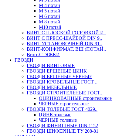
М 4 потай
М 5 потай
М 6 потай
М 8 потай
М10 потай
ВИНТ С ПЛОСКОЙ ГОЛОВКОЙ И..
ВИНТ С ПРЕСС-ШАЙБОЙ DIN 9..
ВИНТ УСТАНОВОЧНЫЙ DIN 91..
ВИНТ-КОНФИРМАТ, ВШ (ПОТАЙ..
Винт-СТЯЖКИ
ГВОЗДИ
ГВОЗДИ ВИНТОВЫЕ
ГВОЗДИ ЕРШЕНЫЕ ЦИНК
ГВОЗДИ ЕРШЕНЫЕ ЧЕРНЫЕ
ГВОЗДИ КРОВЕЛЬНЫЕ ГОСТ ..
ГВОЗДИ МЕБЕЛЬНЫЕ
ГВОЗДИ СТРОИТЕЛЬНЫЕ ГОСТ..
ОЦИНКОВАННЫЕ строительные
ЧЕРНЫЕ строительные
ГВОЗДИ ТОЛЕВЫЕ ГОСТ 4029..
ЦИНК толевые
ЧЕРНЫЕ толевые
ГВОЗДИ ФИНИШНЫЕ DIN 1152
ГВОЗДИ ШИФЕРНЫЕ ТУ 208-81