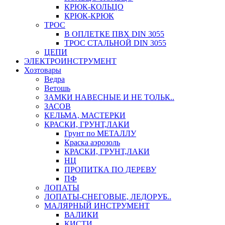
КРЮК-КОЛЬЦО
КРЮК-КРЮК
ТРОС
В ОПЛЕТКЕ ПВХ DIN 3055
ТРОС СТАЛЬНОЙ DIN 3055
ЦЕПИ
ЭЛЕКТРОИНСТРУМЕНТ
Хозтовары
Ведра
Ветошь
ЗАМКИ НАВЕСНЫЕ И НЕ ТОЛЬК..
ЗАСОВ
КЕЛЬМА, МАСТЕРКИ
КРАСКИ, ГРУНТ,ЛАКИ
Грунт по МЕТАЛЛУ
Краска аэрозоль
КРАСКИ, ГРУНТ,ЛАКИ
НЦ
ПРОПИТКА ПО ДЕРЕВУ
ПФ
ЛОПАТЫ
ЛОПАТЫ-СНЕГОВЫЕ, ЛЕДОРУБ..
МАЛЯРНЫЙ ИНСТРУМЕНТ
ВАЛИКИ
КИСТИ