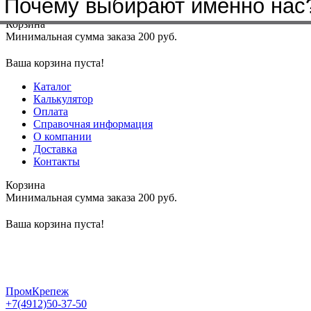
Почему выбирают именно нас
Меню
+7(4912)50-37-50
sbit@krep62.ru
Корзина
Минимальная сумма заказа 200 руб.
Ваша корзина пуста!
Каталог
Калькулятор
Оплата
Справочная информация
О компании
Доставка
Контакты
Корзина
Минимальная сумма заказа 200 руб.
Ваша корзина пуста!
ПромКрепеж
+7(4912)50-37-50