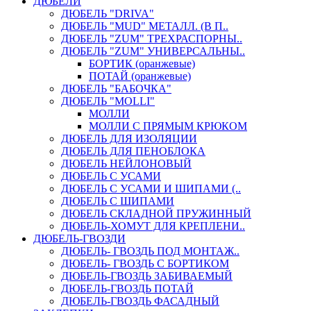
ДЮБЕЛИ
ДЮБЕЛЬ "DRIVA"
ДЮБЕЛЬ "MUD" МЕТАЛЛ. (В П..
ДЮБЕЛЬ "ZUM" ТРЕХРАСПОРНЫ..
ДЮБЕЛЬ "ZUM" УНИВЕРСАЛЬНЫ..
БОРТИК (оранжевые)
ПОТАЙ (оранжевые)
ДЮБЕЛЬ "БАБОЧКА"
ДЮБЕЛЬ "МOLLI"
МОЛЛИ
МОЛЛИ С ПРЯМЫМ КРЮКОМ
ДЮБЕЛЬ ДЛЯ ИЗОЛЯЦИИ
ДЮБЕЛЬ ДЛЯ ПЕНОБЛОКА
ДЮБЕЛЬ НЕЙЛОНОВЫЙ
ДЮБЕЛЬ С УСАМИ
ДЮБЕЛЬ С УСАМИ И ШИПАМИ (..
ДЮБЕЛЬ С ШИПАМИ
ДЮБЕЛЬ СКЛАДНОЙ ПРУЖИННЫЙ
ДЮБЕЛЬ-ХОМУТ ДЛЯ КРЕПЛЕНИ..
ДЮБЕЛЬ-ГВОЗДИ
ДЮБЕЛЬ- ГВОЗДЬ ПОД МОНТАЖ..
ДЮБЕЛЬ- ГВОЗДЬ С БОРТИКОМ
ДЮБЕЛЬ-ГВОЗДЬ ЗАБИВАЕМЫЙ
ДЮБЕЛЬ-ГВОЗДЬ ПОТАЙ
ДЮБЕЛЬ-ГВОЗДЬ ФАСАДНЫЙ