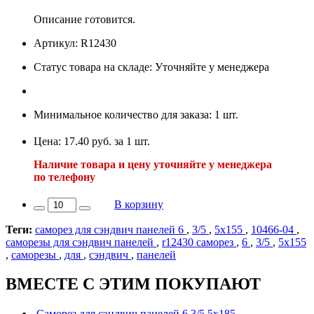
Описание готовится.
Артикул: R12430
Статус товара на складе: Уточняйте у менеджера
Минимальное количество для заказа: 1 шт.
Цена: 17.40 руб. за 1 шт.
Наличие товара и цену уточняйте у менеджера
по телефону
В корзину
Теги:
саморез для сэндвич панелей 6
,
3/5
,
5х155
,
10466-04
,
саморезы для сэндвич панелей
,
r12430 саморез
,
6
,
3/5
,
5х155
,
саморезы
,
для
,
сэндвич
,
панелей
ВМЕСТЕ С ЭТИМ ПОКУПАЮТ
Саморез для сэндвич панелей 6,3/5,5х185