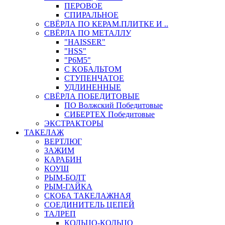
ПЕРОВОЕ
СПИРАЛЬНОЕ
СВЁРЛА ПО КЕРАМ.ПЛИТКЕ И ..
СВЁРЛА ПО МЕТАЛЛУ
"HAISSER"
"HSS"
"Р6М5"
С КОБАЛЬТОМ
СТУПЕНЧАТОЕ
УДЛИНЕННЫЕ
СВЁРЛА ПОБЕДИТОВЫЕ
ПО Волжский Победитовые
СИБЕРТЕХ Победитовые
ЭКСТРАКТОРЫ
ТАКЕЛАЖ
ВЕРТЛЮГ
ЗАЖИМ
КАРАБИН
КОУШ
РЫМ-БОЛТ
РЫМ-ГАЙКА
СКОБА ТАКЕЛАЖНАЯ
СОЕДИНИТЕЛЬ ЦЕПЕЙ
ТАЛРЕП
КОЛЬЦО-КОЛЬЦО