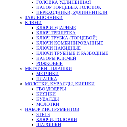
ГОЛОВКА УДЛИНЕННАЯ
НАБОР ТОРЦЕВЫХ ГОЛОВОК
ПЕРЕХОДНИКИ, УДЛИННИТЕЛИ
ЗАКЛЕПОЧНИКИ
КЛЮЧИ
КЛЮЧИ УДАРНЫЕ
КЛЮЧ ТРЕЩЕТКА
КЛЮЧ ТРУБКА (ТОРЦЕВОЙ)
КЛЮЧИ КОМБИНИРОВАННЫЕ
КЛЮЧИ НАКИДНЫЕ
КЛЮЧИ ТРУБНЫЕ И РАЗВОДНЫЕ
НАБОРЫ КЛЮЧЕЙ
РОЖКОВЫЕ
МЕТЧИКИ - ПЛАШКИ
МЕТЧИКИ
ПЛАШКА
МОЛОТКИ, КУВАЛДЫ, КИЯНКИ
ГВОЗДОДЕРЫ
КИЯНКИ
КУВАЛДЫ
МОЛОТКИ
НАБОР ИНСТРУМЕНТОВ
STELS
КЛЮЧИ, ГОЛОВКИ
ШАРОШКИ