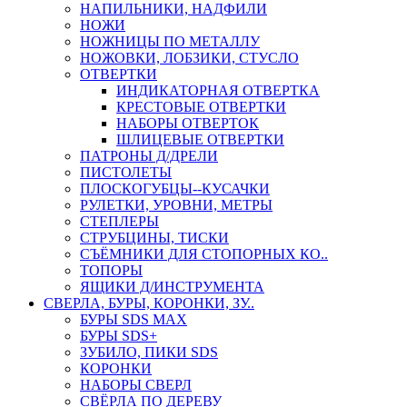
НАПИЛЬНИКИ, НАДФИЛИ
НОЖИ
НОЖНИЦЫ ПО МЕТАЛЛУ
НОЖОВКИ, ЛОБЗИКИ, СТУСЛО
ОТВЕРТКИ
ИНДИКАТОРНАЯ ОТВЕРТКА
КРЕСТОВЫЕ ОТВЕРТКИ
НАБОРЫ ОТВЕРТОК
ШЛИЦЕВЫЕ ОТВЕРТКИ
ПАТРОНЫ Д/ДРЕЛИ
ПИСТОЛЕТЫ
ПЛОСКОГУБЦЫ--КУСАЧКИ
РУЛЕТКИ, УРОВНИ, МЕТРЫ
СТЕПЛЕРЫ
СТРУБЦИНЫ, ТИСКИ
СЪЁМНИКИ ДЛЯ СТОПОРНЫХ КО..
ТОПОРЫ
ЯЩИКИ Д/ИНСТРУМЕНТА
СВЕРЛА, БУРЫ, КОРОНКИ, ЗУ..
БУРЫ SDS MAX
БУРЫ SDS+
ЗУБИЛО, ПИКИ SDS
КОРОНКИ
НАБОРЫ СВЕРЛ
СВЁРЛА ПО ДЕРЕВУ