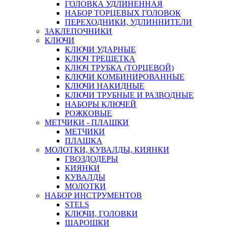
ГОЛОВКА УДЛИНЕННАЯ
НАБОР ТОРЦЕВЫХ ГОЛОВОК
ПЕРЕХОДНИКИ, УДЛИННИТЕЛИ
ЗАКЛЕПОЧНИКИ
КЛЮЧИ
КЛЮЧИ УДАРНЫЕ
КЛЮЧ ТРЕЩЕТКА
КЛЮЧ ТРУБКА (ТОРЦЕВОЙ)
КЛЮЧИ КОМБИНИРОВАННЫЕ
КЛЮЧИ НАКИДНЫЕ
КЛЮЧИ ТРУБНЫЕ И РАЗВОДНЫЕ
НАБОРЫ КЛЮЧЕЙ
РОЖКОВЫЕ
МЕТЧИКИ - ПЛАШКИ
МЕТЧИКИ
ПЛАШКА
МОЛОТКИ, КУВАЛДЫ, КИЯНКИ
ГВОЗДОДЕРЫ
КИЯНКИ
КУВАЛДЫ
МОЛОТКИ
НАБОР ИНСТРУМЕНТОВ
STELS
КЛЮЧИ, ГОЛОВКИ
ШАРОШКИ