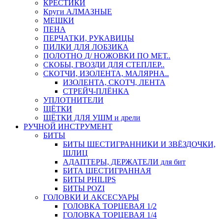
КРЕСТИКИ
Круги АЛМАЗНЫЕ
МЕШКИ
ПЕНА
ПЕРЧАТКИ, РУКАВИЦЫ
ПИЛКИ ДЛЯ ЛОБЗИКА
ПОЛОТНО Д/ НОЖОВКИ ПО МЕТ..
СКОБЫ, ГВОЗДИ ДЛЯ СТЕПЛЕР..
СКОТЧИ, ИЗОЛЕНТА, МАЛЯРНА..
ИЗОЛЕНТА, СКОТЧ, ЛЕНТА
СТРЕЙЧ-ПЛЁНКА
УПЛОТНИТЕЛИ
ЩЁТКИ
ЩЁТКИ ДЛЯ УШМ и дрели
РУЧНОЙ ИНСТРУМЕНТ
БИТЫ
БИТЫ ШЕСТИГРАННИКИ И ЗВЁЗДОЧКИ,
ШЛИЦ
АДАПТЕРЫ, ДЕРЖАТЕЛИ для бит
БИТА ШЕСТИГРАННАЯ
БИТЫ PHILIPS
БИТЫ POZI
ГОЛОВКИ И АКСЕСУАРЫ
ГОЛОВКА ТОРЦЕВАЯ 1/2
ГОЛОВКА ТОРЦЕВАЯ 1/4