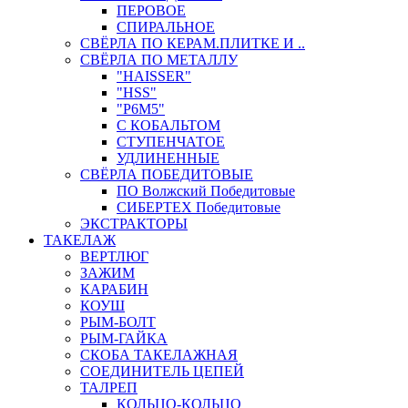
ПЕРОВОЕ
СПИРАЛЬНОЕ
СВЁРЛА ПО КЕРАМ.ПЛИТКЕ И ..
СВЁРЛА ПО МЕТАЛЛУ
"HAISSER"
"HSS"
"Р6М5"
С КОБАЛЬТОМ
СТУПЕНЧАТОЕ
УДЛИНЕННЫЕ
СВЁРЛА ПОБЕДИТОВЫЕ
ПО Волжский Победитовые
СИБЕРТЕХ Победитовые
ЭКСТРАКТОРЫ
ТАКЕЛАЖ
ВЕРТЛЮГ
ЗАЖИМ
КАРАБИН
КОУШ
РЫМ-БОЛТ
РЫМ-ГАЙКА
СКОБА ТАКЕЛАЖНАЯ
СОЕДИНИТЕЛЬ ЦЕПЕЙ
ТАЛРЕП
КОЛЬЦО-КОЛЬЦО