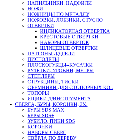
НАПИЛЬНИКИ, НАДФИЛИ
НОЖИ
НОЖНИЦЫ ПО МЕТАЛЛУ
НОЖОВКИ, ЛОБЗИКИ, СТУСЛО
ОТВЕРТКИ
ИНДИКАТОРНАЯ ОТВЕРТКА
КРЕСТОВЫЕ ОТВЕРТКИ
НАБОРЫ ОТВЕРТОК
ШЛИЦЕВЫЕ ОТВЕРТКИ
ПАТРОНЫ Д/ДРЕЛИ
ПИСТОЛЕТЫ
ПЛОСКОГУБЦЫ--КУСАЧКИ
РУЛЕТКИ, УРОВНИ, МЕТРЫ
СТЕПЛЕРЫ
СТРУБЦИНЫ, ТИСКИ
СЪЁМНИКИ ДЛЯ СТОПОРНЫХ КО..
ТОПОРЫ
ЯЩИКИ Д/ИНСТРУМЕНТА
СВЕРЛА, БУРЫ, КОРОНКИ, ЗУ..
БУРЫ SDS MAX
БУРЫ SDS+
ЗУБИЛО, ПИКИ SDS
КОРОНКИ
НАБОРЫ СВЕРЛ
СВЁРЛА ПО ДЕРЕВУ