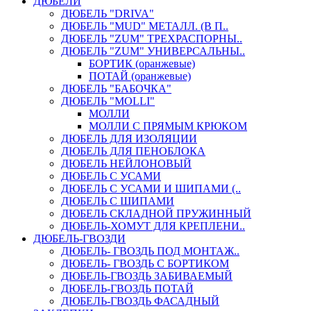
ДЮБЕЛИ
ДЮБЕЛЬ "DRIVA"
ДЮБЕЛЬ "MUD" МЕТАЛЛ. (В П..
ДЮБЕЛЬ "ZUM" ТРЕХРАСПОРНЫ..
ДЮБЕЛЬ "ZUM" УНИВЕРСАЛЬНЫ..
БОРТИК (оранжевые)
ПОТАЙ (оранжевые)
ДЮБЕЛЬ "БАБОЧКА"
ДЮБЕЛЬ "МOLLI"
МОЛЛИ
МОЛЛИ С ПРЯМЫМ КРЮКОМ
ДЮБЕЛЬ ДЛЯ ИЗОЛЯЦИИ
ДЮБЕЛЬ ДЛЯ ПЕНОБЛОКА
ДЮБЕЛЬ НЕЙЛОНОВЫЙ
ДЮБЕЛЬ С УСАМИ
ДЮБЕЛЬ С УСАМИ И ШИПАМИ (..
ДЮБЕЛЬ С ШИПАМИ
ДЮБЕЛЬ СКЛАДНОЙ ПРУЖИННЫЙ
ДЮБЕЛЬ-ХОМУТ ДЛЯ КРЕПЛЕНИ..
ДЮБЕЛЬ-ГВОЗДИ
ДЮБЕЛЬ- ГВОЗДЬ ПОД МОНТАЖ..
ДЮБЕЛЬ- ГВОЗДЬ С БОРТИКОМ
ДЮБЕЛЬ-ГВОЗДЬ ЗАБИВАЕМЫЙ
ДЮБЕЛЬ-ГВОЗДЬ ПОТАЙ
ДЮБЕЛЬ-ГВОЗДЬ ФАСАДНЫЙ