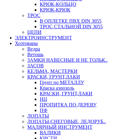
КРЮК-КОЛЬЦО
КРЮК-КРЮК
ТРОС
В ОПЛЕТКЕ ПВХ DIN 3055
ТРОС СТАЛЬНОЙ DIN 3055
ЦЕПИ
ЭЛЕКТРОИНСТРУМЕНТ
Хозтовары
Ведра
Ветошь
ЗАМКИ НАВЕСНЫЕ И НЕ ТОЛЬК..
ЗАСОВ
КЕЛЬМА, МАСТЕРКИ
КРАСКИ, ГРУНТ,ЛАКИ
Грунт по МЕТАЛЛУ
Краска аэрозоль
КРАСКИ, ГРУНТ,ЛАКИ
НЦ
ПРОПИТКА ПО ДЕРЕВУ
ПФ
ЛОПАТЫ
ЛОПАТЫ-СНЕГОВЫЕ, ЛЕДОРУБ..
МАЛЯРНЫЙ ИНСТРУМЕНТ
ВАЛИКИ
КИСТИ