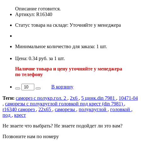
Описание готовится.
Артикул: R16340
Статус товара на складе: Уточняйте у менеджера
Минимальное количество для заказа: 1 шт.
Цена: 0.34 руб. за 1 шт.
Наличие товара и цену уточняйте у менеджера
по телефону
В корзину
Теги:
саморез с полукр.гол. 2
,
2х6
,
5 цинк.din 7981
,
10471-04
,
саморезы с полукруглой головкой под крест (din 7981)
,
r16340 саморез
,
22х65
,
саморезы
,
полукруглой
,
головкой
,
под
,
крест
Не знаете что выбрать? Не знаете подойдет ли это вам?
Позвоните нам по номеру