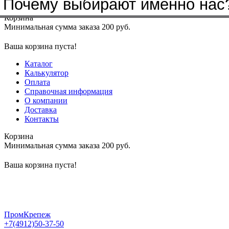
Почему выбирают именно нас
Меню
+7(4912)50-37-50
sbit@krep62.ru
Корзина
Минимальная сумма заказа 200 руб.
Ваша корзина пуста!
Каталог
Калькулятор
Оплата
Справочная информация
О компании
Доставка
Контакты
Корзина
Минимальная сумма заказа 200 руб.
Ваша корзина пуста!
ПромКрепеж
+7(4912)50-37-50