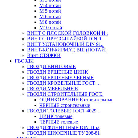
М 4 потай
М 5 потай
М 6 потай
М 8 потай
М10 потай
ВИНТ С ПЛОСКОЙ ГОЛОВКОЙ И..
ВИНТ С ПРЕСС-ШАЙБОЙ DIN 9..
ВИНТ УСТАНОВОЧНЫЙ DIN 91..
ВИНТ-КОНФИРМАТ, ВШ (ПОТАЙ..
Винт-СТЯЖКИ
ГВОЗДИ
ГВОЗДИ ВИНТОВЫЕ
ГВОЗДИ ЕРШЕНЫЕ ЦИНК
ГВОЗДИ ЕРШЕНЫЕ ЧЕРНЫЕ
ГВОЗДИ КРОВЕЛЬНЫЕ ГОСТ ..
ГВОЗДИ МЕБЕЛЬНЫЕ
ГВОЗДИ СТРОИТЕЛЬНЫЕ ГОСТ..
ОЦИНКОВАННЫЕ строительные
ЧЕРНЫЕ строительные
ГВОЗДИ ТОЛЕВЫЕ ГОСТ 4029..
ЦИНК толевые
ЧЕРНЫЕ толевые
ГВОЗДИ ФИНИШНЫЕ DIN 1152
ГВОЗДИ ШИФЕРНЫЕ ТУ 208-81