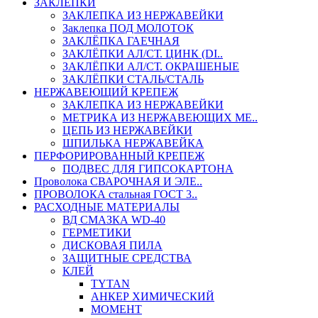
ЗАКЛЕПКИ
ЗАКЛЕПКА ИЗ НЕРЖАВЕЙКИ
Заклепка ПОД МОЛОТОК
ЗАКЛЁПКА ГАЕЧНАЯ
ЗАКЛЁПКИ АЛ/СТ. ЦИНК (DI..
ЗАКЛЁПКИ АЛ/СТ. ОКРАШЕНЫЕ
ЗАКЛЁПКИ СТАЛЬ/СТАЛЬ
НЕРЖАВЕЮЩИЙ КРЕПЕЖ
ЗАКЛЕПКА ИЗ НЕРЖАВЕЙКИ
МЕТРИКА ИЗ НЕРЖАВЕЮЩИХ МЕ..
ЦЕПЬ ИЗ НЕРЖАВЕЙКИ
ШПИЛЬКА НЕРЖАВЕЙКА
ПЕРФОРИРОВАННЫЙ КРЕПЕЖ
ПОДВЕС ДЛЯ ГИПСОКАРТОНА
Проволока СВАРОЧНАЯ И ЭЛЕ..
ПРОВОЛОКА стальная ГОСТ 3..
РАСХОДНЫЕ МАТЕРИАЛЫ
ВД СМАЗКА WD-40
ГЕРМЕТИКИ
ДИСКОВАЯ ПИЛА
ЗАЩИТНЫЕ СРЕДСТВА
КЛЕЙ
TYTAN
АНКЕР ХИМИЧЕСКИЙ
МОМЕНТ