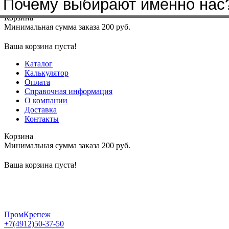
Почему выбирают именно нас
Меню
+7(4912)50-37-50
sbit@krep62.ru
Корзина
Минимальная сумма заказа 200 руб.
Ваша корзина пуста!
Каталог
Калькулятор
Оплата
Справочная информация
О компании
Доставка
Контакты
Корзина
Минимальная сумма заказа 200 руб.
Ваша корзина пуста!
ПромКрепеж
+7(4912)50-37-50