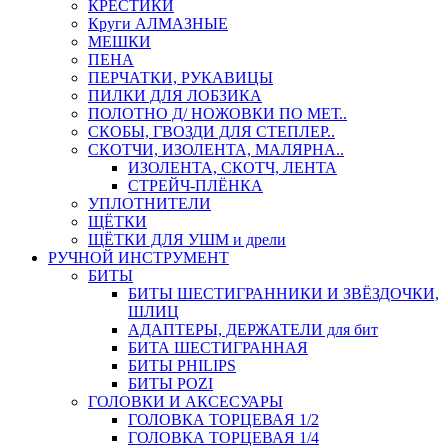
КРЕСТИКИ
Круги АЛМАЗНЫЕ
МЕШКИ
ПЕНА
ПЕРЧАТКИ, РУКАВИЦЫ
ПИЛКИ ДЛЯ ЛОБЗИКА
ПОЛОТНО Д/ НОЖОВКИ ПО МЕТ..
СКОБЫ, ГВОЗДИ ДЛЯ СТЕПЛЕР..
СКОТЧИ, ИЗОЛЕНТА, МАЛЯРНА..
ИЗОЛЕНТА, СКОТЧ, ЛЕНТА
СТРЕЙЧ-ПЛЁНКА
УПЛОТНИТЕЛИ
ЩЁТКИ
ЩЁТКИ ДЛЯ УШМ и дрели
РУЧНОЙ ИНСТРУМЕНТ
БИТЫ
БИТЫ ШЕСТИГРАННИКИ И ЗВЁЗДОЧКИ,
ШЛИЦ
АДАПТЕРЫ, ДЕРЖАТЕЛИ для бит
БИТА ШЕСТИГРАННАЯ
БИТЫ PHILIPS
БИТЫ POZI
ГОЛОВКИ И АКСЕСУАРЫ
ГОЛОВКА ТОРЦЕВАЯ 1/2
ГОЛОВКА ТОРЦЕВАЯ 1/4