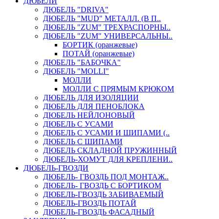
ДЮБЕЛИ
ДЮБЕЛЬ "DRIVA"
ДЮБЕЛЬ "MUD" МЕТАЛЛ. (В П..
ДЮБЕЛЬ "ZUM" ТРЕХРАСПОРНЫ..
ДЮБЕЛЬ "ZUM" УНИВЕРСАЛЬНЫ..
БОРТИК (оранжевые)
ПОТАЙ (оранжевые)
ДЮБЕЛЬ "БАБОЧКА"
ДЮБЕЛЬ "МOLLI"
МОЛЛИ
МОЛЛИ С ПРЯМЫМ КРЮКОМ
ДЮБЕЛЬ ДЛЯ ИЗОЛЯЦИИ
ДЮБЕЛЬ ДЛЯ ПЕНОБЛОКА
ДЮБЕЛЬ НЕЙЛОНОВЫЙ
ДЮБЕЛЬ С УСАМИ
ДЮБЕЛЬ С УСАМИ И ШИПАМИ (..
ДЮБЕЛЬ С ШИПАМИ
ДЮБЕЛЬ СКЛАДНОЙ ПРУЖИННЫЙ
ДЮБЕЛЬ-ХОМУТ ДЛЯ КРЕПЛЕНИ..
ДЮБЕЛЬ-ГВОЗДИ
ДЮБЕЛЬ- ГВОЗДЬ ПОД МОНТАЖ..
ДЮБЕЛЬ- ГВОЗДЬ С БОРТИКОМ
ДЮБЕЛЬ-ГВОЗДЬ ЗАБИВАЕМЫЙ
ДЮБЕЛЬ-ГВОЗДЬ ПОТАЙ
ДЮБЕЛЬ-ГВОЗДЬ ФАСАДНЫЙ