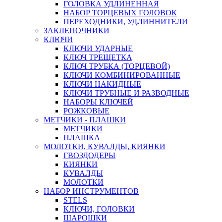
ГОЛОВКА УДЛИНЕННАЯ
НАБОР ТОРЦЕВЫХ ГОЛОВОК
ПЕРЕХОДНИКИ, УДЛИННИТЕЛИ
ЗАКЛЕПОЧНИКИ
КЛЮЧИ
КЛЮЧИ УДАРНЫЕ
КЛЮЧ ТРЕЩЕТКА
КЛЮЧ ТРУБКА (ТОРЦЕВОЙ)
КЛЮЧИ КОМБИНИРОВАННЫЕ
КЛЮЧИ НАКИДНЫЕ
КЛЮЧИ ТРУБНЫЕ И РАЗВОДНЫЕ
НАБОРЫ КЛЮЧЕЙ
РОЖКОВЫЕ
МЕТЧИКИ - ПЛАШКИ
МЕТЧИКИ
ПЛАШКА
МОЛОТКИ, КУВАЛДЫ, КИЯНКИ
ГВОЗДОДЕРЫ
КИЯНКИ
КУВАЛДЫ
МОЛОТКИ
НАБОР ИНСТРУМЕНТОВ
STELS
КЛЮЧИ, ГОЛОВКИ
ШАРОШКИ