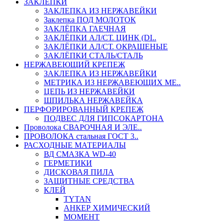
ЗАКЛЕПКИ
ЗАКЛЕПКА ИЗ НЕРЖАВЕЙКИ
Заклепка ПОД МОЛОТОК
ЗАКЛЁПКА ГАЕЧНАЯ
ЗАКЛЁПКИ АЛ/СТ. ЦИНК (DI..
ЗАКЛЁПКИ АЛ/СТ. ОКРАШЕНЫЕ
ЗАКЛЁПКИ СТАЛЬ/СТАЛЬ
НЕРЖАВЕЮЩИЙ КРЕПЕЖ
ЗАКЛЕПКА ИЗ НЕРЖАВЕЙКИ
МЕТРИКА ИЗ НЕРЖАВЕЮЩИХ МЕ..
ЦЕПЬ ИЗ НЕРЖАВЕЙКИ
ШПИЛЬКА НЕРЖАВЕЙКА
ПЕРФОРИРОВАННЫЙ КРЕПЕЖ
ПОДВЕС ДЛЯ ГИПСОКАРТОНА
Проволока СВАРОЧНАЯ И ЭЛЕ..
ПРОВОЛОКА стальная ГОСТ 3..
РАСХОДНЫЕ МАТЕРИАЛЫ
ВД СМАЗКА WD-40
ГЕРМЕТИКИ
ДИСКОВАЯ ПИЛА
ЗАЩИТНЫЕ СРЕДСТВА
КЛЕЙ
TYTAN
АНКЕР ХИМИЧЕСКИЙ
МОМЕНТ