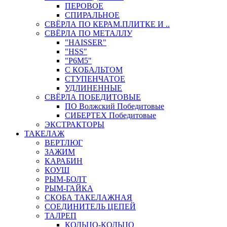
ПЕРОВОЕ
СПИРАЛЬНОЕ
СВЁРЛА ПО КЕРАМ.ПЛИТКЕ И ..
СВЁРЛА ПО МЕТАЛЛУ
"HAISSER"
"HSS"
"Р6М5"
С КОБАЛЬТОМ
СТУПЕНЧАТОЕ
УДЛИНЕННЫЕ
СВЁРЛА ПОБЕДИТОВЫЕ
ПО Волжский Победитовые
СИБЕРТЕХ Победитовые
ЭКСТРАКТОРЫ
ТАКЕЛАЖ
ВЕРТЛЮГ
ЗАЖИМ
КАРАБИН
КОУШ
РЫМ-БОЛТ
РЫМ-ГАЙКА
СКОБА ТАКЕЛАЖНАЯ
СОЕДИНИТЕЛЬ ЦЕПЕЙ
ТАЛРЕП
КОЛЬЦО-КОЛЬЦО