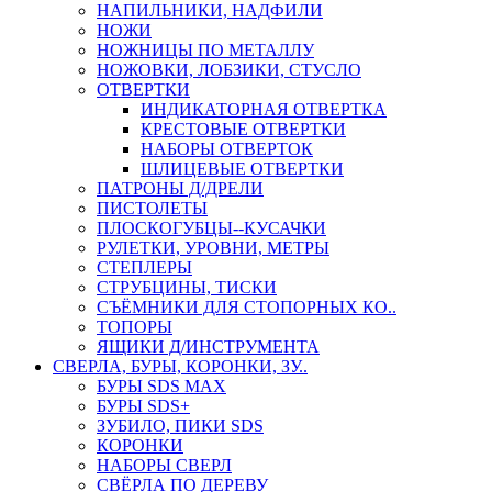
НАПИЛЬНИКИ, НАДФИЛИ
НОЖИ
НОЖНИЦЫ ПО МЕТАЛЛУ
НОЖОВКИ, ЛОБЗИКИ, СТУСЛО
ОТВЕРТКИ
ИНДИКАТОРНАЯ ОТВЕРТКА
КРЕСТОВЫЕ ОТВЕРТКИ
НАБОРЫ ОТВЕРТОК
ШЛИЦЕВЫЕ ОТВЕРТКИ
ПАТРОНЫ Д/ДРЕЛИ
ПИСТОЛЕТЫ
ПЛОСКОГУБЦЫ--КУСАЧКИ
РУЛЕТКИ, УРОВНИ, МЕТРЫ
СТЕПЛЕРЫ
СТРУБЦИНЫ, ТИСКИ
СЪЁМНИКИ ДЛЯ СТОПОРНЫХ КО..
ТОПОРЫ
ЯЩИКИ Д/ИНСТРУМЕНТА
СВЕРЛА, БУРЫ, КОРОНКИ, ЗУ..
БУРЫ SDS MAX
БУРЫ SDS+
ЗУБИЛО, ПИКИ SDS
КОРОНКИ
НАБОРЫ СВЕРЛ
СВЁРЛА ПО ДЕРЕВУ