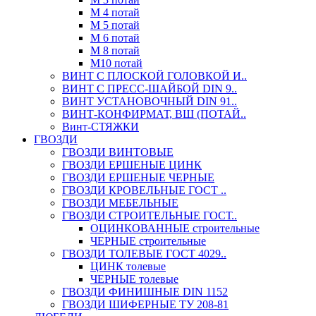
М 4 потай
М 5 потай
М 6 потай
М 8 потай
М10 потай
ВИНТ С ПЛОСКОЙ ГОЛОВКОЙ И..
ВИНТ С ПРЕСС-ШАЙБОЙ DIN 9..
ВИНТ УСТАНОВОЧНЫЙ DIN 91..
ВИНТ-КОНФИРМАТ, ВШ (ПОТАЙ..
Винт-СТЯЖКИ
ГВОЗДИ
ГВОЗДИ ВИНТОВЫЕ
ГВОЗДИ ЕРШЕНЫЕ ЦИНК
ГВОЗДИ ЕРШЕНЫЕ ЧЕРНЫЕ
ГВОЗДИ КРОВЕЛЬНЫЕ ГОСТ ..
ГВОЗДИ МЕБЕЛЬНЫЕ
ГВОЗДИ СТРОИТЕЛЬНЫЕ ГОСТ..
ОЦИНКОВАННЫЕ строительные
ЧЕРНЫЕ строительные
ГВОЗДИ ТОЛЕВЫЕ ГОСТ 4029..
ЦИНК толевые
ЧЕРНЫЕ толевые
ГВОЗДИ ФИНИШНЫЕ DIN 1152
ГВОЗДИ ШИФЕРНЫЕ ТУ 208-81