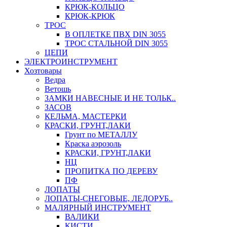
КРЮК-КОЛЬЦО
КРЮК-КРЮК
ТРОС
В ОПЛЕТКЕ ПВХ DIN 3055
ТРОС СТАЛЬНОЙ DIN 3055
ЦЕПИ
ЭЛЕКТРОИНСТРУМЕНТ
Хозтовары
Ведра
Ветошь
ЗАМКИ НАВЕСНЫЕ И НЕ ТОЛЬК..
ЗАСОВ
КЕЛЬМА, МАСТЕРКИ
КРАСКИ, ГРУНТ,ЛАКИ
Грунт по МЕТАЛЛУ
Краска аэрозоль
КРАСКИ, ГРУНТ,ЛАКИ
НЦ
ПРОПИТКА ПО ДЕРЕВУ
ПФ
ЛОПАТЫ
ЛОПАТЫ-СНЕГОВЫЕ, ЛЕДОРУБ..
МАЛЯРНЫЙ ИНСТРУМЕНТ
ВАЛИКИ
КИСТИ