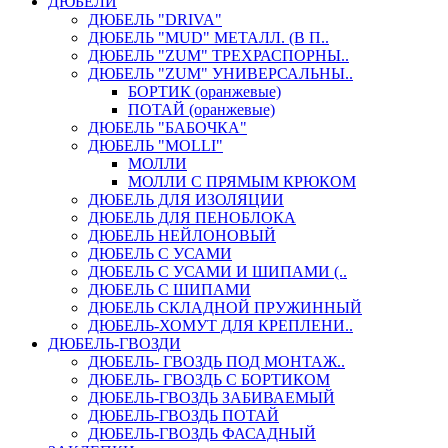
ДЮБЕЛИ
ДЮБЕЛЬ "DRIVA"
ДЮБЕЛЬ "MUD" МЕТАЛЛ. (В П..
ДЮБЕЛЬ "ZUM" ТРЕХРАСПОРНЫ..
ДЮБЕЛЬ "ZUM" УНИВЕРСАЛЬНЫ..
БОРТИК (оранжевые)
ПОТАЙ (оранжевые)
ДЮБЕЛЬ "БАБОЧКА"
ДЮБЕЛЬ "МOLLI"
МОЛЛИ
МОЛЛИ С ПРЯМЫМ КРЮКОМ
ДЮБЕЛЬ ДЛЯ ИЗОЛЯЦИИ
ДЮБЕЛЬ ДЛЯ ПЕНОБЛОКА
ДЮБЕЛЬ НЕЙЛОНОВЫЙ
ДЮБЕЛЬ С УСАМИ
ДЮБЕЛЬ С УСАМИ И ШИПАМИ (..
ДЮБЕЛЬ С ШИПАМИ
ДЮБЕЛЬ СКЛАДНОЙ ПРУЖИННЫЙ
ДЮБЕЛЬ-ХОМУТ ДЛЯ КРЕПЛЕНИ..
ДЮБЕЛЬ-ГВОЗДИ
ДЮБЕЛЬ- ГВОЗДЬ ПОД МОНТАЖ..
ДЮБЕЛЬ- ГВОЗДЬ С БОРТИКОМ
ДЮБЕЛЬ-ГВОЗДЬ ЗАБИВАЕМЫЙ
ДЮБЕЛЬ-ГВОЗДЬ ПОТАЙ
ДЮБЕЛЬ-ГВОЗДЬ ФАСАДНЫЙ