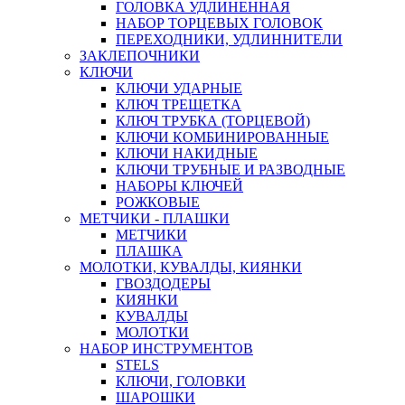
ГОЛОВКА УДЛИНЕННАЯ
НАБОР ТОРЦЕВЫХ ГОЛОВОК
ПЕРЕХОДНИКИ, УДЛИННИТЕЛИ
ЗАКЛЕПОЧНИКИ
КЛЮЧИ
КЛЮЧИ УДАРНЫЕ
КЛЮЧ ТРЕЩЕТКА
КЛЮЧ ТРУБКА (ТОРЦЕВОЙ)
КЛЮЧИ КОМБИНИРОВАННЫЕ
КЛЮЧИ НАКИДНЫЕ
КЛЮЧИ ТРУБНЫЕ И РАЗВОДНЫЕ
НАБОРЫ КЛЮЧЕЙ
РОЖКОВЫЕ
МЕТЧИКИ - ПЛАШКИ
МЕТЧИКИ
ПЛАШКА
МОЛОТКИ, КУВАЛДЫ, КИЯНКИ
ГВОЗДОДЕРЫ
КИЯНКИ
КУВАЛДЫ
МОЛОТКИ
НАБОР ИНСТРУМЕНТОВ
STELS
КЛЮЧИ, ГОЛОВКИ
ШАРОШКИ