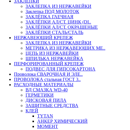
ЗАКЛЕПКИ
ЗАКЛЕПКА ИЗ НЕРЖАВЕЙКИ
Заклепка ПОД МОЛОТОК
ЗАКЛЁПКА ГАЕЧНАЯ
ЗАКЛЁПКИ АЛ/СТ. ЦИНК (DI..
ЗАКЛЁПКИ АЛ/СТ. ОКРАШЕНЫЕ
ЗАКЛЁПКИ СТАЛЬ/СТАЛЬ
НЕРЖАВЕЮЩИЙ КРЕПЕЖ
ЗАКЛЕПКА ИЗ НЕРЖАВЕЙКИ
МЕТРИКА ИЗ НЕРЖАВЕЮЩИХ МЕ..
ЦЕПЬ ИЗ НЕРЖАВЕЙКИ
ШПИЛЬКА НЕРЖАВЕЙКА
ПЕРФОРИРОВАННЫЙ КРЕПЕЖ
ПОДВЕС ДЛЯ ГИПСОКАРТОНА
Проволока СВАРОЧНАЯ И ЭЛЕ..
ПРОВОЛОКА стальная ГОСТ 3..
РАСХОДНЫЕ МАТЕРИАЛЫ
ВД СМАЗКА WD-40
ГЕРМЕТИКИ
ДИСКОВАЯ ПИЛА
ЗАЩИТНЫЕ СРЕДСТВА
КЛЕЙ
TYTAN
АНКЕР ХИМИЧЕСКИЙ
МОМЕНТ