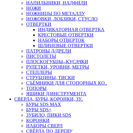
НАПИЛЬНИКИ, НАДФИЛИ
НОЖИ
НОЖНИЦЫ ПО МЕТАЛЛУ
НОЖОВКИ, ЛОБЗИКИ, СТУСЛО
ОТВЕРТКИ
ИНДИКАТОРНАЯ ОТВЕРТКА
КРЕСТОВЫЕ ОТВЕРТКИ
НАБОРЫ ОТВЕРТОК
ШЛИЦЕВЫЕ ОТВЕРТКИ
ПАТРОНЫ Д/ДРЕЛИ
ПИСТОЛЕТЫ
ПЛОСКОГУБЦЫ--КУСАЧКИ
РУЛЕТКИ, УРОВНИ, МЕТРЫ
СТЕПЛЕРЫ
СТРУБЦИНЫ, ТИСКИ
СЪЁМНИКИ ДЛЯ СТОПОРНЫХ КО..
ТОПОРЫ
ЯЩИКИ Д/ИНСТРУМЕНТА
СВЕРЛА, БУРЫ, КОРОНКИ, ЗУ..
БУРЫ SDS MAX
БУРЫ SDS+
ЗУБИЛО, ПИКИ SDS
КОРОНКИ
НАБОРЫ СВЕРЛ
СВЁРЛА ПО ДЕРЕВУ