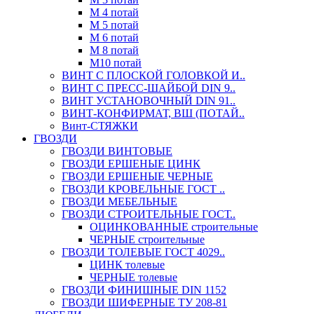
М 4 потай
М 5 потай
М 6 потай
М 8 потай
М10 потай
ВИНТ С ПЛОСКОЙ ГОЛОВКОЙ И..
ВИНТ С ПРЕСС-ШАЙБОЙ DIN 9..
ВИНТ УСТАНОВОЧНЫЙ DIN 91..
ВИНТ-КОНФИРМАТ, ВШ (ПОТАЙ..
Винт-СТЯЖКИ
ГВОЗДИ
ГВОЗДИ ВИНТОВЫЕ
ГВОЗДИ ЕРШЕНЫЕ ЦИНК
ГВОЗДИ ЕРШЕНЫЕ ЧЕРНЫЕ
ГВОЗДИ КРОВЕЛЬНЫЕ ГОСТ ..
ГВОЗДИ МЕБЕЛЬНЫЕ
ГВОЗДИ СТРОИТЕЛЬНЫЕ ГОСТ..
ОЦИНКОВАННЫЕ строительные
ЧЕРНЫЕ строительные
ГВОЗДИ ТОЛЕВЫЕ ГОСТ 4029..
ЦИНК толевые
ЧЕРНЫЕ толевые
ГВОЗДИ ФИНИШНЫЕ DIN 1152
ГВОЗДИ ШИФЕРНЫЕ ТУ 208-81