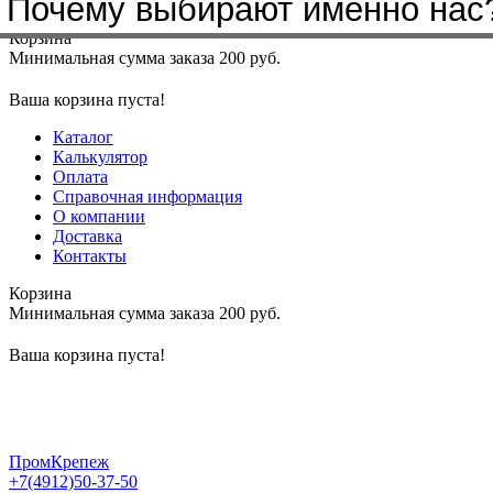
Почему выбирают именно нас
Меню
+7(4912)50-37-50
sbit@krep62.ru
Корзина
Минимальная сумма заказа 200 руб.
Ваша корзина пуста!
Каталог
Калькулятор
Оплата
Справочная информация
О компании
Доставка
Контакты
Корзина
Минимальная сумма заказа 200 руб.
Ваша корзина пуста!
ПромКрепеж
+7(4912)50-37-50