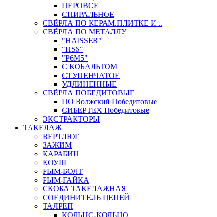
ПЕРОВОЕ
СПИРАЛЬНОЕ
СВЁРЛА ПО КЕРАМ.ПЛИТКЕ И ..
СВЁРЛА ПО МЕТАЛЛУ
"HAISSER"
"HSS"
"Р6М5"
С КОБАЛЬТОМ
СТУПЕНЧАТОЕ
УДЛИНЕННЫЕ
СВЁРЛА ПОБЕДИТОВЫЕ
ПО Волжский Победитовые
СИБЕРТЕХ Победитовые
ЭКСТРАКТОРЫ
ТАКЕЛАЖ
ВЕРТЛЮГ
ЗАЖИМ
КАРАБИН
КОУШ
РЫМ-БОЛТ
РЫМ-ГАЙКА
СКОБА ТАКЕЛАЖНАЯ
СОЕДИНИТЕЛЬ ЦЕПЕЙ
ТАЛРЕП
КОЛЬЦО-КОЛЬЦО