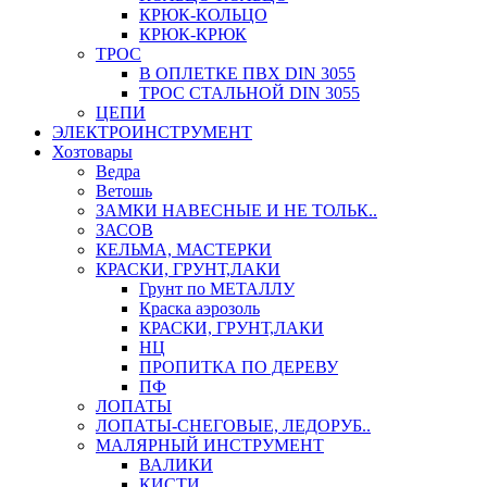
КРЮК-КОЛЬЦО
КРЮК-КРЮК
ТРОС
В ОПЛЕТКЕ ПВХ DIN 3055
ТРОС СТАЛЬНОЙ DIN 3055
ЦЕПИ
ЭЛЕКТРОИНСТРУМЕНТ
Хозтовары
Ведра
Ветошь
ЗАМКИ НАВЕСНЫЕ И НЕ ТОЛЬК..
ЗАСОВ
КЕЛЬМА, МАСТЕРКИ
КРАСКИ, ГРУНТ,ЛАКИ
Грунт по МЕТАЛЛУ
Краска аэрозоль
КРАСКИ, ГРУНТ,ЛАКИ
НЦ
ПРОПИТКА ПО ДЕРЕВУ
ПФ
ЛОПАТЫ
ЛОПАТЫ-СНЕГОВЫЕ, ЛЕДОРУБ..
МАЛЯРНЫЙ ИНСТРУМЕНТ
ВАЛИКИ
КИСТИ