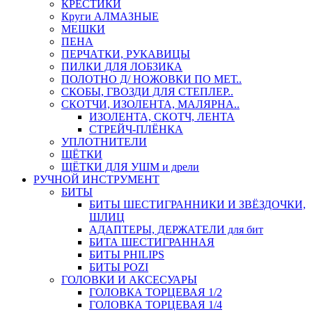
КРЕСТИКИ
Круги АЛМАЗНЫЕ
МЕШКИ
ПЕНА
ПЕРЧАТКИ, РУКАВИЦЫ
ПИЛКИ ДЛЯ ЛОБЗИКА
ПОЛОТНО Д/ НОЖОВКИ ПО МЕТ..
СКОБЫ, ГВОЗДИ ДЛЯ СТЕПЛЕР..
СКОТЧИ, ИЗОЛЕНТА, МАЛЯРНА..
ИЗОЛЕНТА, СКОТЧ, ЛЕНТА
СТРЕЙЧ-ПЛЁНКА
УПЛОТНИТЕЛИ
ЩЁТКИ
ЩЁТКИ ДЛЯ УШМ и дрели
РУЧНОЙ ИНСТРУМЕНТ
БИТЫ
БИТЫ ШЕСТИГРАННИКИ И ЗВЁЗДОЧКИ,
ШЛИЦ
АДАПТЕРЫ, ДЕРЖАТЕЛИ для бит
БИТА ШЕСТИГРАННАЯ
БИТЫ PHILIPS
БИТЫ POZI
ГОЛОВКИ И АКСЕСУАРЫ
ГОЛОВКА ТОРЦЕВАЯ 1/2
ГОЛОВКА ТОРЦЕВАЯ 1/4