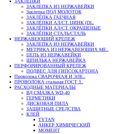
ЗАКЛЕПКИ
ЗАКЛЕПКА ИЗ НЕРЖАВЕЙКИ
Заклепка ПОД МОЛОТОК
ЗАКЛЁПКА ГАЕЧНАЯ
ЗАКЛЁПКИ АЛ/СТ. ЦИНК (DI..
ЗАКЛЁПКИ АЛ/СТ. ОКРАШЕНЫЕ
ЗАКЛЁПКИ СТАЛЬ/СТАЛЬ
НЕРЖАВЕЮЩИЙ КРЕПЕЖ
ЗАКЛЕПКА ИЗ НЕРЖАВЕЙКИ
МЕТРИКА ИЗ НЕРЖАВЕЮЩИХ МЕ..
ЦЕПЬ ИЗ НЕРЖАВЕЙКИ
ШПИЛЬКА НЕРЖАВЕЙКА
ПЕРФОРИРОВАННЫЙ КРЕПЕЖ
ПОДВЕС ДЛЯ ГИПСОКАРТОНА
Проволока СВАРОЧНАЯ И ЭЛЕ..
ПРОВОЛОКА стальная ГОСТ 3..
РАСХОДНЫЕ МАТЕРИАЛЫ
ВД СМАЗКА WD-40
ГЕРМЕТИКИ
ДИСКОВАЯ ПИЛА
ЗАЩИТНЫЕ СРЕДСТВА
КЛЕЙ
TYTAN
АНКЕР ХИМИЧЕСКИЙ
МОМЕНТ