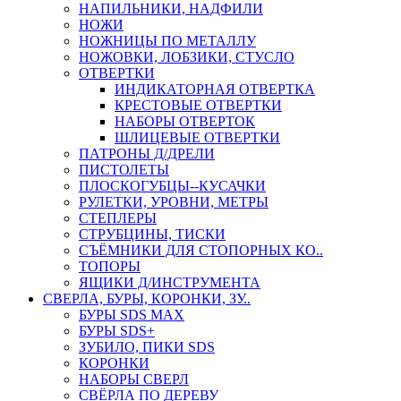
НАПИЛЬНИКИ, НАДФИЛИ
НОЖИ
НОЖНИЦЫ ПО МЕТАЛЛУ
НОЖОВКИ, ЛОБЗИКИ, СТУСЛО
ОТВЕРТКИ
ИНДИКАТОРНАЯ ОТВЕРТКА
КРЕСТОВЫЕ ОТВЕРТКИ
НАБОРЫ ОТВЕРТОК
ШЛИЦЕВЫЕ ОТВЕРТКИ
ПАТРОНЫ Д/ДРЕЛИ
ПИСТОЛЕТЫ
ПЛОСКОГУБЦЫ--КУСАЧКИ
РУЛЕТКИ, УРОВНИ, МЕТРЫ
СТЕПЛЕРЫ
СТРУБЦИНЫ, ТИСКИ
СЪЁМНИКИ ДЛЯ СТОПОРНЫХ КО..
ТОПОРЫ
ЯЩИКИ Д/ИНСТРУМЕНТА
СВЕРЛА, БУРЫ, КОРОНКИ, ЗУ..
БУРЫ SDS MAX
БУРЫ SDS+
ЗУБИЛО, ПИКИ SDS
КОРОНКИ
НАБОРЫ СВЕРЛ
СВЁРЛА ПО ДЕРЕВУ