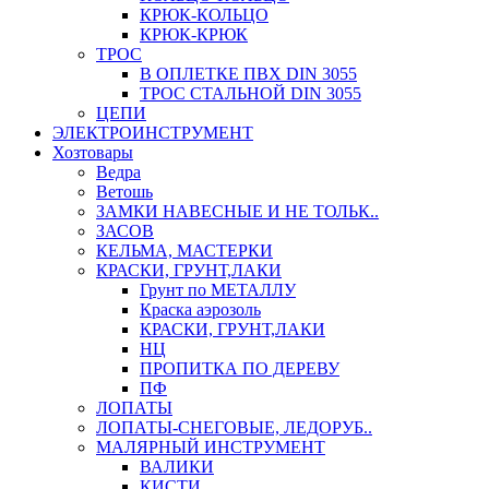
КРЮК-КОЛЬЦО
КРЮК-КРЮК
ТРОС
В ОПЛЕТКЕ ПВХ DIN 3055
ТРОС СТАЛЬНОЙ DIN 3055
ЦЕПИ
ЭЛЕКТРОИНСТРУМЕНТ
Хозтовары
Ведра
Ветошь
ЗАМКИ НАВЕСНЫЕ И НЕ ТОЛЬК..
ЗАСОВ
КЕЛЬМА, МАСТЕРКИ
КРАСКИ, ГРУНТ,ЛАКИ
Грунт по МЕТАЛЛУ
Краска аэрозоль
КРАСКИ, ГРУНТ,ЛАКИ
НЦ
ПРОПИТКА ПО ДЕРЕВУ
ПФ
ЛОПАТЫ
ЛОПАТЫ-СНЕГОВЫЕ, ЛЕДОРУБ..
МАЛЯРНЫЙ ИНСТРУМЕНТ
ВАЛИКИ
КИСТИ