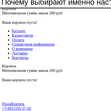
Почему выбирают именно нас
Меню
+7(4912)50-37-50
sbit@krep62.ru
Корзина
Минимальная сумма заказа 200 руб.
Ваша корзина пуста!
Каталог
Калькулятор
Оплата
Справочная информация
О компании
Доставка
Контакты
Корзина
Минимальная сумма заказа 200 руб.
Ваша корзина пуста!
ПромКрепеж
+7(4912)50-37-50