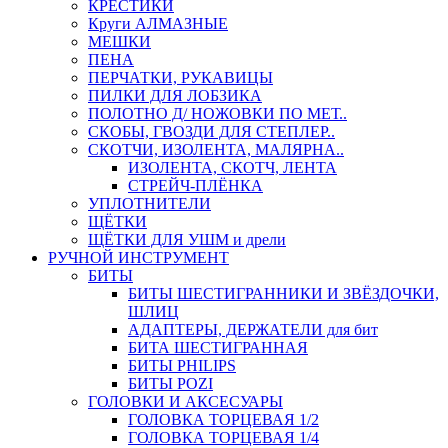
КРЕСТИКИ
Круги АЛМАЗНЫЕ
МЕШКИ
ПЕНА
ПЕРЧАТКИ, РУКАВИЦЫ
ПИЛКИ ДЛЯ ЛОБЗИКА
ПОЛОТНО Д/ НОЖОВКИ ПО МЕТ..
СКОБЫ, ГВОЗДИ ДЛЯ СТЕПЛЕР..
СКОТЧИ, ИЗОЛЕНТА, МАЛЯРНА..
ИЗОЛЕНТА, СКОТЧ, ЛЕНТА
СТРЕЙЧ-ПЛЁНКА
УПЛОТНИТЕЛИ
ЩЁТКИ
ЩЁТКИ ДЛЯ УШМ и дрели
РУЧНОЙ ИНСТРУМЕНТ
БИТЫ
БИТЫ ШЕСТИГРАННИКИ И ЗВЁЗДОЧКИ,
ШЛИЦ
АДАПТЕРЫ, ДЕРЖАТЕЛИ для бит
БИТА ШЕСТИГРАННАЯ
БИТЫ PHILIPS
БИТЫ POZI
ГОЛОВКИ И АКСЕСУАРЫ
ГОЛОВКА ТОРЦЕВАЯ 1/2
ГОЛОВКА ТОРЦЕВАЯ 1/4