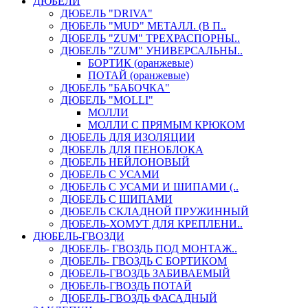
ДЮБЕЛИ
ДЮБЕЛЬ "DRIVA"
ДЮБЕЛЬ "MUD" МЕТАЛЛ. (В П..
ДЮБЕЛЬ "ZUM" ТРЕХРАСПОРНЫ..
ДЮБЕЛЬ "ZUM" УНИВЕРСАЛЬНЫ..
БОРТИК (оранжевые)
ПОТАЙ (оранжевые)
ДЮБЕЛЬ "БАБОЧКА"
ДЮБЕЛЬ "МOLLI"
МОЛЛИ
МОЛЛИ С ПРЯМЫМ КРЮКОМ
ДЮБЕЛЬ ДЛЯ ИЗОЛЯЦИИ
ДЮБЕЛЬ ДЛЯ ПЕНОБЛОКА
ДЮБЕЛЬ НЕЙЛОНОВЫЙ
ДЮБЕЛЬ С УСАМИ
ДЮБЕЛЬ С УСАМИ И ШИПАМИ (..
ДЮБЕЛЬ С ШИПАМИ
ДЮБЕЛЬ СКЛАДНОЙ ПРУЖИННЫЙ
ДЮБЕЛЬ-ХОМУТ ДЛЯ КРЕПЛЕНИ..
ДЮБЕЛЬ-ГВОЗДИ
ДЮБЕЛЬ- ГВОЗДЬ ПОД МОНТАЖ..
ДЮБЕЛЬ- ГВОЗДЬ С БОРТИКОМ
ДЮБЕЛЬ-ГВОЗДЬ ЗАБИВАЕМЫЙ
ДЮБЕЛЬ-ГВОЗДЬ ПОТАЙ
ДЮБЕЛЬ-ГВОЗДЬ ФАСАДНЫЙ