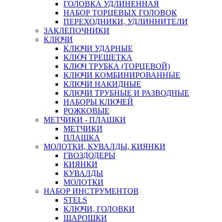
ГОЛОВКА УДЛИНЕННАЯ
НАБОР ТОРЦЕВЫХ ГОЛОВОК
ПЕРЕХОДНИКИ, УДЛИННИТЕЛИ
ЗАКЛЕПОЧНИКИ
КЛЮЧИ
КЛЮЧИ УДАРНЫЕ
КЛЮЧ ТРЕЩЕТКА
КЛЮЧ ТРУБКА (ТОРЦЕВОЙ)
КЛЮЧИ КОМБИНИРОВАННЫЕ
КЛЮЧИ НАКИДНЫЕ
КЛЮЧИ ТРУБНЫЕ И РАЗВОДНЫЕ
НАБОРЫ КЛЮЧЕЙ
РОЖКОВЫЕ
МЕТЧИКИ - ПЛАШКИ
МЕТЧИКИ
ПЛАШКА
МОЛОТКИ, КУВАЛДЫ, КИЯНКИ
ГВОЗДОДЕРЫ
КИЯНКИ
КУВАЛДЫ
МОЛОТКИ
НАБОР ИНСТРУМЕНТОВ
STELS
КЛЮЧИ, ГОЛОВКИ
ШАРОШКИ