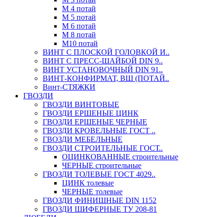
М 4 потай
М 5 потай
М 6 потай
М 8 потай
М10 потай
ВИНТ С ПЛОСКОЙ ГОЛОВКОЙ И..
ВИНТ С ПРЕСС-ШАЙБОЙ DIN 9..
ВИНТ УСТАНОВОЧНЫЙ DIN 91..
ВИНТ-КОНФИРМАТ, ВШ (ПОТАЙ..
Винт-СТЯЖКИ
ГВОЗДИ
ГВОЗДИ ВИНТОВЫЕ
ГВОЗДИ ЕРШЕНЫЕ ЦИНК
ГВОЗДИ ЕРШЕНЫЕ ЧЕРНЫЕ
ГВОЗДИ КРОВЕЛЬНЫЕ ГОСТ ..
ГВОЗДИ МЕБЕЛЬНЫЕ
ГВОЗДИ СТРОИТЕЛЬНЫЕ ГОСТ..
ОЦИНКОВАННЫЕ строительные
ЧЕРНЫЕ строительные
ГВОЗДИ ТОЛЕВЫЕ ГОСТ 4029..
ЦИНК толевые
ЧЕРНЫЕ толевые
ГВОЗДИ ФИНИШНЫЕ DIN 1152
ГВОЗДИ ШИФЕРНЫЕ ТУ 208-81