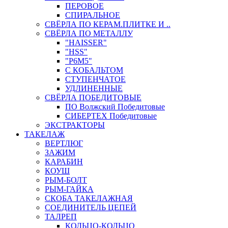
ПЕРОВОЕ
СПИРАЛЬНОЕ
СВЁРЛА ПО КЕРАМ.ПЛИТКЕ И ..
СВЁРЛА ПО МЕТАЛЛУ
"HAISSER"
"HSS"
"Р6М5"
С КОБАЛЬТОМ
СТУПЕНЧАТОЕ
УДЛИНЕННЫЕ
СВЁРЛА ПОБЕДИТОВЫЕ
ПО Волжский Победитовые
СИБЕРТЕХ Победитовые
ЭКСТРАКТОРЫ
ТАКЕЛАЖ
ВЕРТЛЮГ
ЗАЖИМ
КАРАБИН
КОУШ
РЫМ-БОЛТ
РЫМ-ГАЙКА
СКОБА ТАКЕЛАЖНАЯ
СОЕДИНИТЕЛЬ ЦЕПЕЙ
ТАЛРЕП
КОЛЬЦО-КОЛЬЦО