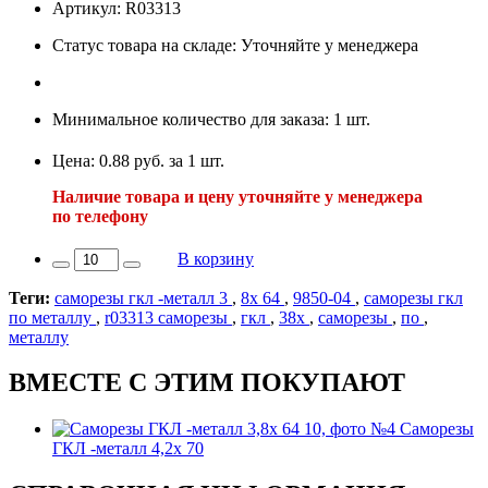
Артикул: R03313
Статус товара на складе: Уточняйте у менеджера
Минимальное количество для заказа: 1 шт.
Цена: 0.88 руб. за 1 шт.
Наличие товара и цену уточняйте у менеджера
по телефону
В корзину
Теги:
саморезы гкл -металл 3
,
8х 64
,
9850-04
,
саморезы гкл
по металлу
,
r03313 саморезы
,
гкл
,
38х
,
саморезы
,
по
,
металлу
ВМЕСТЕ С ЭТИМ ПОКУПАЮТ
Саморезы
ГКЛ -металл 4,2х 70