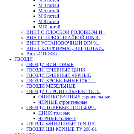
М 4 потай
М 5 потай
М 6 потай
М 8 потай
М10 потай
ВИНТ С ПЛОСКОЙ ГОЛОВКОЙ И..
ВИНТ С ПРЕСС-ШАЙБОЙ DIN 9..
ВИНТ УСТАНОВОЧНЫЙ DIN 91..
ВИНТ-КОНФИРМАТ, ВШ (ПОТАЙ..
Винт-СТЯЖКИ
ГВОЗДИ
ГВОЗДИ ВИНТОВЫЕ
ГВОЗДИ ЕРШЕНЫЕ ЦИНК
ГВОЗДИ ЕРШЕНЫЕ ЧЕРНЫЕ
ГВОЗДИ КРОВЕЛЬНЫЕ ГОСТ ..
ГВОЗДИ МЕБЕЛЬНЫЕ
ГВОЗДИ СТРОИТЕЛЬНЫЕ ГОСТ..
ОЦИНКОВАННЫЕ строительные
ЧЕРНЫЕ строительные
ГВОЗДИ ТОЛЕВЫЕ ГОСТ 4029..
ЦИНК толевые
ЧЕРНЫЕ толевые
ГВОЗДИ ФИНИШНЫЕ DIN 1152
ГВОЗДИ ШИФЕРНЫЕ ТУ 208-81