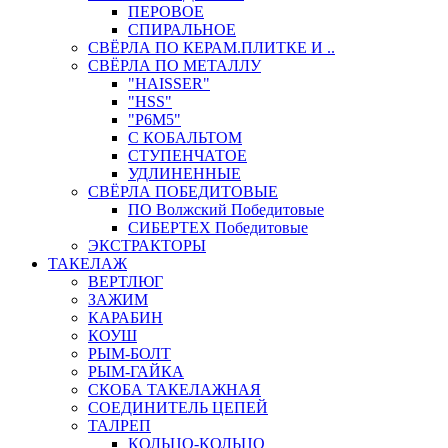
ПЕРОВОЕ
СПИРАЛЬНОЕ
СВЁРЛА ПО КЕРАМ.ПЛИТКЕ И ..
СВЁРЛА ПО МЕТАЛЛУ
"HAISSER"
"HSS"
"Р6М5"
С КОБАЛЬТОМ
СТУПЕНЧАТОЕ
УДЛИНЕННЫЕ
СВЁРЛА ПОБЕДИТОВЫЕ
ПО Волжский Победитовые
СИБЕРТЕХ Победитовые
ЭКСТРАКТОРЫ
ТАКЕЛАЖ
ВЕРТЛЮГ
ЗАЖИМ
КАРАБИН
КОУШ
РЫМ-БОЛТ
РЫМ-ГАЙКА
СКОБА ТАКЕЛАЖНАЯ
СОЕДИНИТЕЛЬ ЦЕПЕЙ
ТАЛРЕП
КОЛЬЦО-КОЛЬЦО