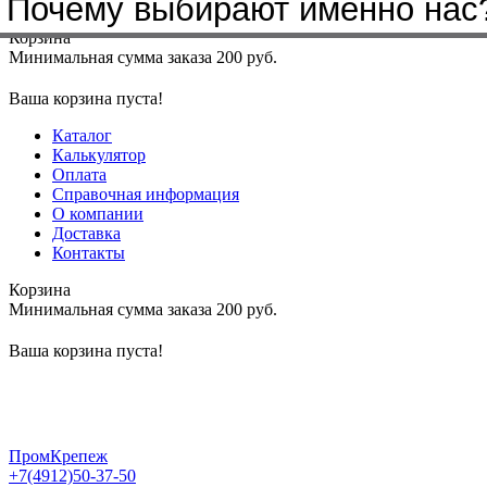
Почему выбирают именно нас
Меню
+7(4912)50-37-50
sbit@krep62.ru
Корзина
Минимальная сумма заказа 200 руб.
Ваша корзина пуста!
Каталог
Калькулятор
Оплата
Справочная информация
О компании
Доставка
Контакты
Корзина
Минимальная сумма заказа 200 руб.
Ваша корзина пуста!
ПромКрепеж
+7(4912)50-37-50