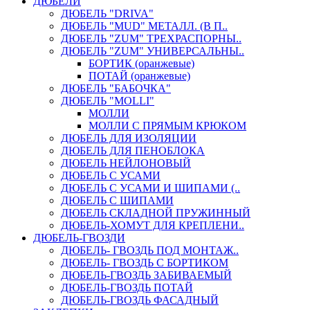
ДЮБЕЛИ
ДЮБЕЛЬ "DRIVA"
ДЮБЕЛЬ "MUD" МЕТАЛЛ. (В П..
ДЮБЕЛЬ "ZUM" ТРЕХРАСПОРНЫ..
ДЮБЕЛЬ "ZUM" УНИВЕРСАЛЬНЫ..
БОРТИК (оранжевые)
ПОТАЙ (оранжевые)
ДЮБЕЛЬ "БАБОЧКА"
ДЮБЕЛЬ "МOLLI"
МОЛЛИ
МОЛЛИ С ПРЯМЫМ КРЮКОМ
ДЮБЕЛЬ ДЛЯ ИЗОЛЯЦИИ
ДЮБЕЛЬ ДЛЯ ПЕНОБЛОКА
ДЮБЕЛЬ НЕЙЛОНОВЫЙ
ДЮБЕЛЬ С УСАМИ
ДЮБЕЛЬ С УСАМИ И ШИПАМИ (..
ДЮБЕЛЬ С ШИПАМИ
ДЮБЕЛЬ СКЛАДНОЙ ПРУЖИННЫЙ
ДЮБЕЛЬ-ХОМУТ ДЛЯ КРЕПЛЕНИ..
ДЮБЕЛЬ-ГВОЗДИ
ДЮБЕЛЬ- ГВОЗДЬ ПОД МОНТАЖ..
ДЮБЕЛЬ- ГВОЗДЬ С БОРТИКОМ
ДЮБЕЛЬ-ГВОЗДЬ ЗАБИВАЕМЫЙ
ДЮБЕЛЬ-ГВОЗДЬ ПОТАЙ
ДЮБЕЛЬ-ГВОЗДЬ ФАСАДНЫЙ