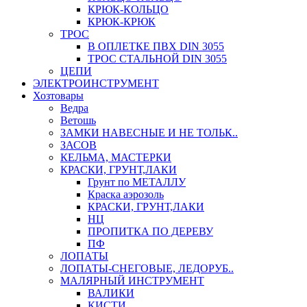
КРЮК-КОЛЬЦО
КРЮК-КРЮК
ТРОС
В ОПЛЕТКЕ ПВХ DIN 3055
ТРОС СТАЛЬНОЙ DIN 3055
ЦЕПИ
ЭЛЕКТРОИНСТРУМЕНТ
Хозтовары
Ведра
Ветошь
ЗАМКИ НАВЕСНЫЕ И НЕ ТОЛЬК..
ЗАСОВ
КЕЛЬМА, МАСТЕРКИ
КРАСКИ, ГРУНТ,ЛАКИ
Грунт по МЕТАЛЛУ
Краска аэрозоль
КРАСКИ, ГРУНТ,ЛАКИ
НЦ
ПРОПИТКА ПО ДЕРЕВУ
ПФ
ЛОПАТЫ
ЛОПАТЫ-СНЕГОВЫЕ, ЛЕДОРУБ..
МАЛЯРНЫЙ ИНСТРУМЕНТ
ВАЛИКИ
КИСТИ