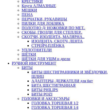
КРЕСТИКИ
Круги АЛМАЗНЫЕ
МЕШКИ
ПЕНА
ПЕРЧАТКИ, РУКАВИЦЫ
ПИЛКИ ДЛЯ ЛОБЗИКА
ПОЛОТНО Д/ НОЖОВКИ ПО МЕТ..
СКОБЫ, ГВОЗДИ ДЛЯ СТЕПЛЕР..
СКОТЧИ, ИЗОЛЕНТА, МАЛЯРНА..
ИЗОЛЕНТА, СКОТЧ, ЛЕНТА
СТРЕЙЧ-ПЛЁНКА
УПЛОТНИТЕЛИ
ЩЁТКИ
ЩЁТКИ ДЛЯ УШМ и дрели
РУЧНОЙ ИНСТРУМЕНТ
БИТЫ
БИТЫ ШЕСТИГРАННИКИ И ЗВЁЗДОЧКИ,
ШЛИЦ
АДАПТЕРЫ, ДЕРЖАТЕЛИ для бит
БИТА ШЕСТИГРАННАЯ
БИТЫ PHILIPS
БИТЫ POZI
ГОЛОВКИ И АКСЕСУАРЫ
ГОЛОВКА ТОРЦЕВАЯ 1/2
ГОЛОВКА ТОРЦЕВАЯ 1/4