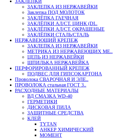
ЗАКЛЕПКИ
ЗАКЛЕПКА ИЗ НЕРЖАВЕЙКИ
Заклепка ПОД МОЛОТОК
ЗАКЛЁПКА ГАЕЧНАЯ
ЗАКЛЁПКИ АЛ/СТ. ЦИНК (DI..
ЗАКЛЁПКИ АЛ/СТ. ОКРАШЕНЫЕ
ЗАКЛЁПКИ СТАЛЬ/СТАЛЬ
НЕРЖАВЕЮЩИЙ КРЕПЕЖ
ЗАКЛЕПКА ИЗ НЕРЖАВЕЙКИ
МЕТРИКА ИЗ НЕРЖАВЕЮЩИХ МЕ..
ЦЕПЬ ИЗ НЕРЖАВЕЙКИ
ШПИЛЬКА НЕРЖАВЕЙКА
ПЕРФОРИРОВАННЫЙ КРЕПЕЖ
ПОДВЕС ДЛЯ ГИПСОКАРТОНА
Проволока СВАРОЧНАЯ И ЭЛЕ..
ПРОВОЛОКА стальная ГОСТ 3..
РАСХОДНЫЕ МАТЕРИАЛЫ
ВД СМАЗКА WD-40
ГЕРМЕТИКИ
ДИСКОВАЯ ПИЛА
ЗАЩИТНЫЕ СРЕДСТВА
КЛЕЙ
TYTAN
АНКЕР ХИМИЧЕСКИЙ
МОМЕНТ