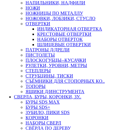
НАПИЛЬНИКИ, НАДФИЛИ
НОЖИ
НОЖНИЦЫ ПО МЕТАЛЛУ
НОЖОВКИ, ЛОБЗИКИ, СТУСЛО
ОТВЕРТКИ
ИНДИКАТОРНАЯ ОТВЕРТКА
КРЕСТОВЫЕ ОТВЕРТКИ
НАБОРЫ ОТВЕРТОК
ШЛИЦЕВЫЕ ОТВЕРТКИ
ПАТРОНЫ Д/ДРЕЛИ
ПИСТОЛЕТЫ
ПЛОСКОГУБЦЫ--КУСАЧКИ
РУЛЕТКИ, УРОВНИ, МЕТРЫ
СТЕПЛЕРЫ
СТРУБЦИНЫ, ТИСКИ
СЪЁМНИКИ ДЛЯ СТОПОРНЫХ КО..
ТОПОРЫ
ЯЩИКИ Д/ИНСТРУМЕНТА
СВЕРЛА, БУРЫ, КОРОНКИ, ЗУ..
БУРЫ SDS MAX
БУРЫ SDS+
ЗУБИЛО, ПИКИ SDS
КОРОНКИ
НАБОРЫ СВЕРЛ
СВЁРЛА ПО ДЕРЕВУ