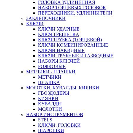
ГОЛОВКА УДЛИНЕННАЯ
НАБОР ТОРЦЕВЫХ ГОЛОВОК
ПЕРЕХОДНИКИ, УДЛИННИТЕЛИ
ЗАКЛЕПОЧНИКИ
КЛЮЧИ
КЛЮЧИ УДАРНЫЕ
КЛЮЧ ТРЕЩЕТКА
КЛЮЧ ТРУБКА (ТОРЦЕВОЙ)
КЛЮЧИ КОМБИНИРОВАННЫЕ
КЛЮЧИ НАКИДНЫЕ
КЛЮЧИ ТРУБНЫЕ И РАЗВОДНЫЕ
НАБОРЫ КЛЮЧЕЙ
РОЖКОВЫЕ
МЕТЧИКИ - ПЛАШКИ
МЕТЧИКИ
ПЛАШКА
МОЛОТКИ, КУВАЛДЫ, КИЯНКИ
ГВОЗДОДЕРЫ
КИЯНКИ
КУВАЛДЫ
МОЛОТКИ
НАБОР ИНСТРУМЕНТОВ
STELS
КЛЮЧИ, ГОЛОВКИ
ШАРОШКИ