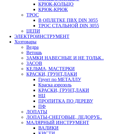
КРЮК-КОЛЬЦО
КРЮК-КРЮК
ТРОС
В ОПЛЕТКЕ ПВХ DIN 3055
ТРОС СТАЛЬНОЙ DIN 3055
ЦЕПИ
ЭЛЕКТРОИНСТРУМЕНТ
Хозтовары
Ведра
Ветошь
ЗАМКИ НАВЕСНЫЕ И НЕ ТОЛЬК..
ЗАСОВ
КЕЛЬМА, МАСТЕРКИ
КРАСКИ, ГРУНТ,ЛАКИ
Грунт по МЕТАЛЛУ
Краска аэрозоль
КРАСКИ, ГРУНТ,ЛАКИ
НЦ
ПРОПИТКА ПО ДЕРЕВУ
ПФ
ЛОПАТЫ
ЛОПАТЫ-СНЕГОВЫЕ, ЛЕДОРУБ..
МАЛЯРНЫЙ ИНСТРУМЕНТ
ВАЛИКИ
КИСТИ