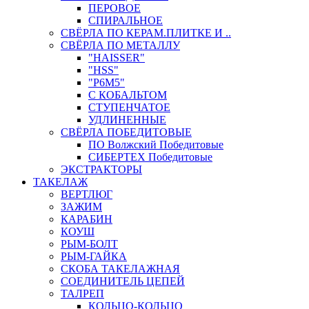
ПЕРОВОЕ
СПИРАЛЬНОЕ
СВЁРЛА ПО КЕРАМ.ПЛИТКЕ И ..
СВЁРЛА ПО МЕТАЛЛУ
"HAISSER"
"HSS"
"Р6М5"
С КОБАЛЬТОМ
СТУПЕНЧАТОЕ
УДЛИНЕННЫЕ
СВЁРЛА ПОБЕДИТОВЫЕ
ПО Волжский Победитовые
СИБЕРТЕХ Победитовые
ЭКСТРАКТОРЫ
ТАКЕЛАЖ
ВЕРТЛЮГ
ЗАЖИМ
КАРАБИН
КОУШ
РЫМ-БОЛТ
РЫМ-ГАЙКА
СКОБА ТАКЕЛАЖНАЯ
СОЕДИНИТЕЛЬ ЦЕПЕЙ
ТАЛРЕП
КОЛЬЦО-КОЛЬЦО