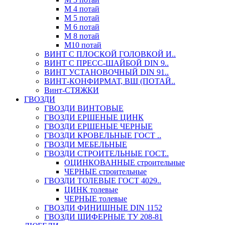
М 4 потай
М 5 потай
М 6 потай
М 8 потай
М10 потай
ВИНТ С ПЛОСКОЙ ГОЛОВКОЙ И..
ВИНТ С ПРЕСС-ШАЙБОЙ DIN 9..
ВИНТ УСТАНОВОЧНЫЙ DIN 91..
ВИНТ-КОНФИРМАТ, ВШ (ПОТАЙ..
Винт-СТЯЖКИ
ГВОЗДИ
ГВОЗДИ ВИНТОВЫЕ
ГВОЗДИ ЕРШЕНЫЕ ЦИНК
ГВОЗДИ ЕРШЕНЫЕ ЧЕРНЫЕ
ГВОЗДИ КРОВЕЛЬНЫЕ ГОСТ ..
ГВОЗДИ МЕБЕЛЬНЫЕ
ГВОЗДИ СТРОИТЕЛЬНЫЕ ГОСТ..
ОЦИНКОВАННЫЕ строительные
ЧЕРНЫЕ строительные
ГВОЗДИ ТОЛЕВЫЕ ГОСТ 4029..
ЦИНК толевые
ЧЕРНЫЕ толевые
ГВОЗДИ ФИНИШНЫЕ DIN 1152
ГВОЗДИ ШИФЕРНЫЕ ТУ 208-81