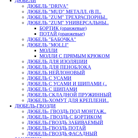
ДЮБЕЛИ
ДЮБЕЛЬ "DRIVA"
ДЮБЕЛЬ "MUD" МЕТАЛЛ. (В П..
ДЮБЕЛЬ "ZUM" ТРЕХРАСПОРНЫ..
ДЮБЕЛЬ "ZUM" УНИВЕРСАЛЬНЫ..
БОРТИК (оранжевые)
ПОТАЙ (оранжевые)
ДЮБЕЛЬ "БАБОЧКА"
ДЮБЕЛЬ "МOLLI"
МОЛЛИ
МОЛЛИ С ПРЯМЫМ КРЮКОМ
ДЮБЕЛЬ ДЛЯ ИЗОЛЯЦИИ
ДЮБЕЛЬ ДЛЯ ПЕНОБЛОКА
ДЮБЕЛЬ НЕЙЛОНОВЫЙ
ДЮБЕЛЬ С УСАМИ
ДЮБЕЛЬ С УСАМИ И ШИПАМИ (..
ДЮБЕЛЬ С ШИПАМИ
ДЮБЕЛЬ СКЛАДНОЙ ПРУЖИННЫЙ
ДЮБЕЛЬ-ХОМУТ ДЛЯ КРЕПЛЕНИ..
ДЮБЕЛЬ-ГВОЗДИ
ДЮБЕЛЬ- ГВОЗДЬ ПОД МОНТАЖ..
ДЮБЕЛЬ- ГВОЗДЬ С БОРТИКОМ
ДЮБЕЛЬ-ГВОЗДЬ ЗАБИВАЕМЫЙ
ДЮБЕЛЬ-ГВОЗДЬ ПОТАЙ
ДЮБЕЛЬ-ГВОЗДЬ ФАСАДНЫЙ