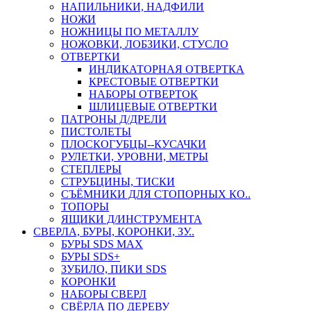
НАПИЛЬНИКИ, НАДФИЛИ
НОЖИ
НОЖНИЦЫ ПО МЕТАЛЛУ
НОЖОВКИ, ЛОБЗИКИ, СТУСЛО
ОТВЕРТКИ
ИНДИКАТОРНАЯ ОТВЕРТКА
КРЕСТОВЫЕ ОТВЕРТКИ
НАБОРЫ ОТВЕРТОК
ШЛИЦЕВЫЕ ОТВЕРТКИ
ПАТРОНЫ Д/ДРЕЛИ
ПИСТОЛЕТЫ
ПЛОСКОГУБЦЫ--КУСАЧКИ
РУЛЕТКИ, УРОВНИ, МЕТРЫ
СТЕПЛЕРЫ
СТРУБЦИНЫ, ТИСКИ
СЪЁМНИКИ ДЛЯ СТОПОРНЫХ КО..
ТОПОРЫ
ЯЩИКИ Д/ИНСТРУМЕНТА
СВЕРЛА, БУРЫ, КОРОНКИ, ЗУ..
БУРЫ SDS MAX
БУРЫ SDS+
ЗУБИЛО, ПИКИ SDS
КОРОНКИ
НАБОРЫ СВЕРЛ
СВЁРЛА ПО ДЕРЕВУ