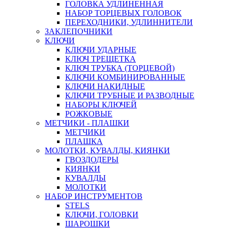
ГОЛОВКА УДЛИНЕННАЯ
НАБОР ТОРЦЕВЫХ ГОЛОВОК
ПЕРЕХОДНИКИ, УДЛИННИТЕЛИ
ЗАКЛЕПОЧНИКИ
КЛЮЧИ
КЛЮЧИ УДАРНЫЕ
КЛЮЧ ТРЕЩЕТКА
КЛЮЧ ТРУБКА (ТОРЦЕВОЙ)
КЛЮЧИ КОМБИНИРОВАННЫЕ
КЛЮЧИ НАКИДНЫЕ
КЛЮЧИ ТРУБНЫЕ И РАЗВОДНЫЕ
НАБОРЫ КЛЮЧЕЙ
РОЖКОВЫЕ
МЕТЧИКИ - ПЛАШКИ
МЕТЧИКИ
ПЛАШКА
МОЛОТКИ, КУВАЛДЫ, КИЯНКИ
ГВОЗДОДЕРЫ
КИЯНКИ
КУВАЛДЫ
МОЛОТКИ
НАБОР ИНСТРУМЕНТОВ
STELS
КЛЮЧИ, ГОЛОВКИ
ШАРОШКИ