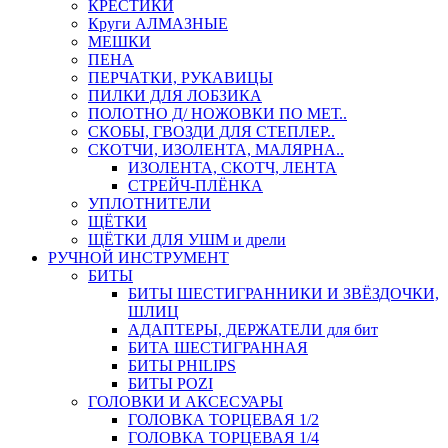
КРЕСТИКИ
Круги АЛМАЗНЫЕ
МЕШКИ
ПЕНА
ПЕРЧАТКИ, РУКАВИЦЫ
ПИЛКИ ДЛЯ ЛОБЗИКА
ПОЛОТНО Д/ НОЖОВКИ ПО МЕТ..
СКОБЫ, ГВОЗДИ ДЛЯ СТЕПЛЕР..
СКОТЧИ, ИЗОЛЕНТА, МАЛЯРНА..
ИЗОЛЕНТА, СКОТЧ, ЛЕНТА
СТРЕЙЧ-ПЛЁНКА
УПЛОТНИТЕЛИ
ЩЁТКИ
ЩЁТКИ ДЛЯ УШМ и дрели
РУЧНОЙ ИНСТРУМЕНТ
БИТЫ
БИТЫ ШЕСТИГРАННИКИ И ЗВЁЗДОЧКИ,
ШЛИЦ
АДАПТЕРЫ, ДЕРЖАТЕЛИ для бит
БИТА ШЕСТИГРАННАЯ
БИТЫ PHILIPS
БИТЫ POZI
ГОЛОВКИ И АКСЕСУАРЫ
ГОЛОВКА ТОРЦЕВАЯ 1/2
ГОЛОВКА ТОРЦЕВАЯ 1/4