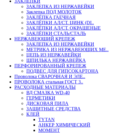
ЗАКЛЕПКИ
ЗАКЛЕПКА ИЗ НЕРЖАВЕЙКИ
Заклепка ПОД МОЛОТОК
ЗАКЛЁПКА ГАЕЧНАЯ
ЗАКЛЁПКИ АЛ/СТ. ЦИНК (DI..
ЗАКЛЁПКИ АЛ/СТ. ОКРАШЕНЫЕ
ЗАКЛЁПКИ СТАЛЬ/СТАЛЬ
НЕРЖАВЕЮЩИЙ КРЕПЕЖ
ЗАКЛЕПКА ИЗ НЕРЖАВЕЙКИ
МЕТРИКА ИЗ НЕРЖАВЕЮЩИХ МЕ..
ЦЕПЬ ИЗ НЕРЖАВЕЙКИ
ШПИЛЬКА НЕРЖАВЕЙКА
ПЕРФОРИРОВАННЫЙ КРЕПЕЖ
ПОДВЕС ДЛЯ ГИПСОКАРТОНА
Проволока СВАРОЧНАЯ И ЭЛЕ..
ПРОВОЛОКА стальная ГОСТ 3..
РАСХОДНЫЕ МАТЕРИАЛЫ
ВД СМАЗКА WD-40
ГЕРМЕТИКИ
ДИСКОВАЯ ПИЛА
ЗАЩИТНЫЕ СРЕДСТВА
КЛЕЙ
TYTAN
АНКЕР ХИМИЧЕСКИЙ
МОМЕНТ