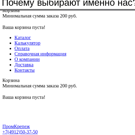
Почему выбирают именно нас
Меню
+7(4912)50-37-50
sbit@krep62.ru
Корзина
Минимальная сумма заказа 200 руб.
Ваша корзина пуста!
Каталог
Калькулятор
Оплата
Справочная информация
О компании
Доставка
Контакты
Корзина
Минимальная сумма заказа 200 руб.
Ваша корзина пуста!
ПромКрепеж
+7(4912)50-37-50