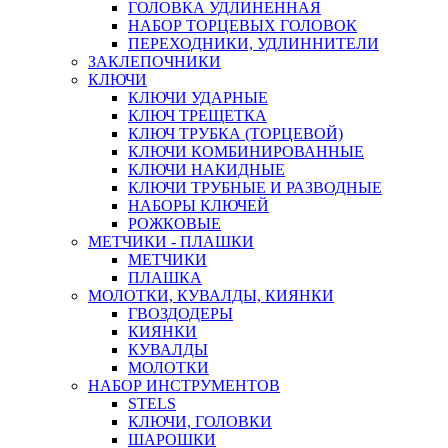
ГОЛОВКА УДЛИНЕННАЯ
НАБОР ТОРЦЕВЫХ ГОЛОВОК
ПЕРЕХОДНИКИ, УДЛИННИТЕЛИ
ЗАКЛЕПОЧНИКИ
КЛЮЧИ
КЛЮЧИ УДАРНЫЕ
КЛЮЧ ТРЕЩЕТКА
КЛЮЧ ТРУБКА (ТОРЦЕВОЙ)
КЛЮЧИ КОМБИНИРОВАННЫЕ
КЛЮЧИ НАКИДНЫЕ
КЛЮЧИ ТРУБНЫЕ И РАЗВОДНЫЕ
НАБОРЫ КЛЮЧЕЙ
РОЖКОВЫЕ
МЕТЧИКИ - ПЛАШКИ
МЕТЧИКИ
ПЛАШКА
МОЛОТКИ, КУВАЛДЫ, КИЯНКИ
ГВОЗДОДЕРЫ
КИЯНКИ
КУВАЛДЫ
МОЛОТКИ
НАБОР ИНСТРУМЕНТОВ
STELS
КЛЮЧИ, ГОЛОВКИ
ШАРОШКИ