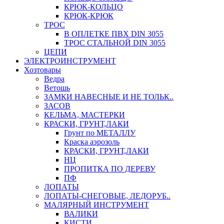
КРЮК-КОЛЬЦО
КРЮК-КРЮК
ТРОС
В ОПЛЕТКЕ ПВХ DIN 3055
ТРОС СТАЛЬНОЙ DIN 3055
ЦЕПИ
ЭЛЕКТРОИНСТРУМЕНТ
Хозтовары
Ведра
Ветошь
ЗАМКИ НАВЕСНЫЕ И НЕ ТОЛЬК..
ЗАСОВ
КЕЛЬМА, МАСТЕРКИ
КРАСКИ, ГРУНТ,ЛАКИ
Грунт по МЕТАЛЛУ
Краска аэрозоль
КРАСКИ, ГРУНТ,ЛАКИ
НЦ
ПРОПИТКА ПО ДЕРЕВУ
ПФ
ЛОПАТЫ
ЛОПАТЫ-СНЕГОВЫЕ, ЛЕДОРУБ..
МАЛЯРНЫЙ ИНСТРУМЕНТ
ВАЛИКИ
КИСТИ