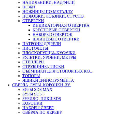
НАПИЛЬНИКИ, НАДФИЛИ
НОЖИ
НОЖНИЦЫ ПО МЕТАЛЛУ
НОЖОВКИ, ЛОБЗИКИ, СТУСЛО
ОТВЕРТКИ
ИНДИКАТОРНАЯ ОТВЕРТКА
КРЕСТОВЫЕ ОТВЕРТКИ
НАБОРЫ ОТВЕРТОК
ШЛИЦЕВЫЕ ОТВЕРТКИ
ПАТРОНЫ Д/ДРЕЛИ
ПИСТОЛЕТЫ
ПЛОСКОГУБЦЫ--КУСАЧКИ
РУЛЕТКИ, УРОВНИ, МЕТРЫ
СТЕПЛЕРЫ
СТРУБЦИНЫ, ТИСКИ
СЪЁМНИКИ ДЛЯ СТОПОРНЫХ КО..
ТОПОРЫ
ЯЩИКИ Д/ИНСТРУМЕНТА
СВЕРЛА, БУРЫ, КОРОНКИ, ЗУ..
БУРЫ SDS MAX
БУРЫ SDS+
ЗУБИЛО, ПИКИ SDS
КОРОНКИ
НАБОРЫ СВЕРЛ
СВЁРЛА ПО ДЕРЕВУ