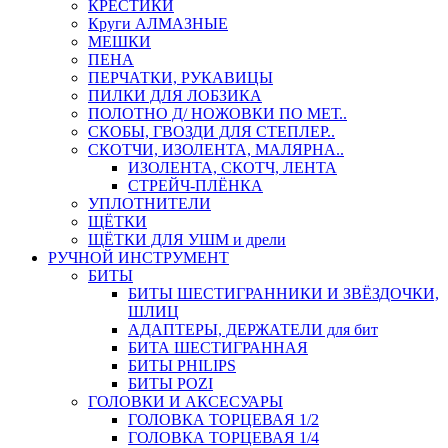
КРЕСТИКИ
Круги АЛМАЗНЫЕ
МЕШКИ
ПЕНА
ПЕРЧАТКИ, РУКАВИЦЫ
ПИЛКИ ДЛЯ ЛОБЗИКА
ПОЛОТНО Д/ НОЖОВКИ ПО МЕТ..
СКОБЫ, ГВОЗДИ ДЛЯ СТЕПЛЕР..
СКОТЧИ, ИЗОЛЕНТА, МАЛЯРНА..
ИЗОЛЕНТА, СКОТЧ, ЛЕНТА
СТРЕЙЧ-ПЛЁНКА
УПЛОТНИТЕЛИ
ЩЁТКИ
ЩЁТКИ ДЛЯ УШМ и дрели
РУЧНОЙ ИНСТРУМЕНТ
БИТЫ
БИТЫ ШЕСТИГРАННИКИ И ЗВЁЗДОЧКИ,
ШЛИЦ
АДАПТЕРЫ, ДЕРЖАТЕЛИ для бит
БИТА ШЕСТИГРАННАЯ
БИТЫ PHILIPS
БИТЫ POZI
ГОЛОВКИ И АКСЕСУАРЫ
ГОЛОВКА ТОРЦЕВАЯ 1/2
ГОЛОВКА ТОРЦЕВАЯ 1/4