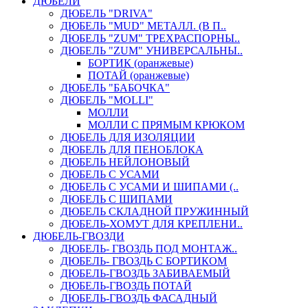
ДЮБЕЛИ
ДЮБЕЛЬ "DRIVA"
ДЮБЕЛЬ "MUD" МЕТАЛЛ. (В П..
ДЮБЕЛЬ "ZUM" ТРЕХРАСПОРНЫ..
ДЮБЕЛЬ "ZUM" УНИВЕРСАЛЬНЫ..
БОРТИК (оранжевые)
ПОТАЙ (оранжевые)
ДЮБЕЛЬ "БАБОЧКА"
ДЮБЕЛЬ "МOLLI"
МОЛЛИ
МОЛЛИ С ПРЯМЫМ КРЮКОМ
ДЮБЕЛЬ ДЛЯ ИЗОЛЯЦИИ
ДЮБЕЛЬ ДЛЯ ПЕНОБЛОКА
ДЮБЕЛЬ НЕЙЛОНОВЫЙ
ДЮБЕЛЬ С УСАМИ
ДЮБЕЛЬ С УСАМИ И ШИПАМИ (..
ДЮБЕЛЬ С ШИПАМИ
ДЮБЕЛЬ СКЛАДНОЙ ПРУЖИННЫЙ
ДЮБЕЛЬ-ХОМУТ ДЛЯ КРЕПЛЕНИ..
ДЮБЕЛЬ-ГВОЗДИ
ДЮБЕЛЬ- ГВОЗДЬ ПОД МОНТАЖ..
ДЮБЕЛЬ- ГВОЗДЬ С БОРТИКОМ
ДЮБЕЛЬ-ГВОЗДЬ ЗАБИВАЕМЫЙ
ДЮБЕЛЬ-ГВОЗДЬ ПОТАЙ
ДЮБЕЛЬ-ГВОЗДЬ ФАСАДНЫЙ