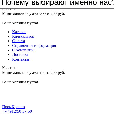
Почему выбирают именно нас
Меню
+7(4912)50-37-50
sbit@krep62.ru
Корзина
Минимальная сумма заказа 200 руб.
Ваша корзина пуста!
Каталог
Калькулятор
Оплата
Справочная информация
О компании
Доставка
Контакты
Корзина
Минимальная сумма заказа 200 руб.
Ваша корзина пуста!
ПромКрепеж
+7(4912)50-37-50