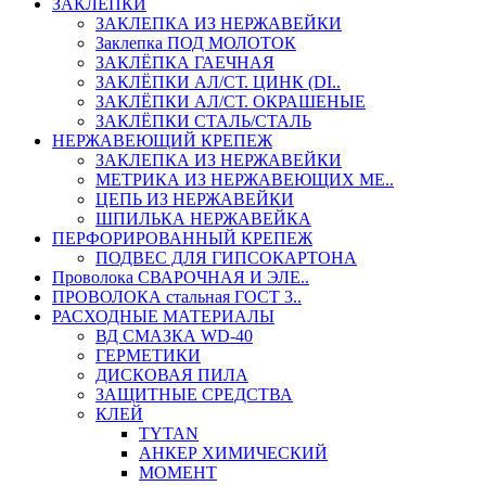
ЗАКЛЕПКИ
ЗАКЛЕПКА ИЗ НЕРЖАВЕЙКИ
Заклепка ПОД МОЛОТОК
ЗАКЛЁПКА ГАЕЧНАЯ
ЗАКЛЁПКИ АЛ/СТ. ЦИНК (DI..
ЗАКЛЁПКИ АЛ/СТ. ОКРАШЕНЫЕ
ЗАКЛЁПКИ СТАЛЬ/СТАЛЬ
НЕРЖАВЕЮЩИЙ КРЕПЕЖ
ЗАКЛЕПКА ИЗ НЕРЖАВЕЙКИ
МЕТРИКА ИЗ НЕРЖАВЕЮЩИХ МЕ..
ЦЕПЬ ИЗ НЕРЖАВЕЙКИ
ШПИЛЬКА НЕРЖАВЕЙКА
ПЕРФОРИРОВАННЫЙ КРЕПЕЖ
ПОДВЕС ДЛЯ ГИПСОКАРТОНА
Проволока СВАРОЧНАЯ И ЭЛЕ..
ПРОВОЛОКА стальная ГОСТ 3..
РАСХОДНЫЕ МАТЕРИАЛЫ
ВД СМАЗКА WD-40
ГЕРМЕТИКИ
ДИСКОВАЯ ПИЛА
ЗАЩИТНЫЕ СРЕДСТВА
КЛЕЙ
TYTAN
АНКЕР ХИМИЧЕСКИЙ
МОМЕНТ