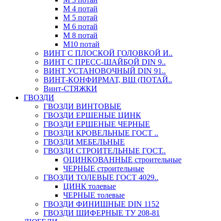
М 4 потай
М 5 потай
М 6 потай
М 8 потай
М10 потай
ВИНТ С ПЛОСКОЙ ГОЛОВКОЙ И..
ВИНТ С ПРЕСС-ШАЙБОЙ DIN 9..
ВИНТ УСТАНОВОЧНЫЙ DIN 91..
ВИНТ-КОНФИРМАТ, ВШ (ПОТАЙ..
Винт-СТЯЖКИ
ГВОЗДИ
ГВОЗДИ ВИНТОВЫЕ
ГВОЗДИ ЕРШЕНЫЕ ЦИНК
ГВОЗДИ ЕРШЕНЫЕ ЧЕРНЫЕ
ГВОЗДИ КРОВЕЛЬНЫЕ ГОСТ ..
ГВОЗДИ МЕБЕЛЬНЫЕ
ГВОЗДИ СТРОИТЕЛЬНЫЕ ГОСТ..
ОЦИНКОВАННЫЕ строительные
ЧЕРНЫЕ строительные
ГВОЗДИ ТОЛЕВЫЕ ГОСТ 4029..
ЦИНК толевые
ЧЕРНЫЕ толевые
ГВОЗДИ ФИНИШНЫЕ DIN 1152
ГВОЗДИ ШИФЕРНЫЕ ТУ 208-81