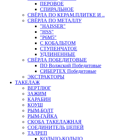
ПЕРОВОЕ
СПИРАЛЬНОЕ
СВЁРЛА ПО КЕРАМ.ПЛИТКЕ И ..
СВЁРЛА ПО МЕТАЛЛУ
"HAISSER"
"HSS"
"Р6М5"
С КОБАЛЬТОМ
СТУПЕНЧАТОЕ
УДЛИНЕННЫЕ
СВЁРЛА ПОБЕДИТОВЫЕ
ПО Волжский Победитовые
СИБЕРТЕХ Победитовые
ЭКСТРАКТОРЫ
ТАКЕЛАЖ
ВЕРТЛЮГ
ЗАЖИМ
КАРАБИН
КОУШ
РЫМ-БОЛТ
РЫМ-ГАЙКА
СКОБА ТАКЕЛАЖНАЯ
СОЕДИНИТЕЛЬ ЦЕПЕЙ
ТАЛРЕП
КОЛЬЦО-КОЛЬЦО