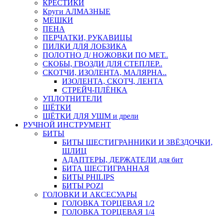
КРЕСТИКИ
Круги АЛМАЗНЫЕ
МЕШКИ
ПЕНА
ПЕРЧАТКИ, РУКАВИЦЫ
ПИЛКИ ДЛЯ ЛОБЗИКА
ПОЛОТНО Д/ НОЖОВКИ ПО МЕТ..
СКОБЫ, ГВОЗДИ ДЛЯ СТЕПЛЕР..
СКОТЧИ, ИЗОЛЕНТА, МАЛЯРНА..
ИЗОЛЕНТА, СКОТЧ, ЛЕНТА
СТРЕЙЧ-ПЛЁНКА
УПЛОТНИТЕЛИ
ЩЁТКИ
ЩЁТКИ ДЛЯ УШМ и дрели
РУЧНОЙ ИНСТРУМЕНТ
БИТЫ
БИТЫ ШЕСТИГРАННИКИ И ЗВЁЗДОЧКИ,
ШЛИЦ
АДАПТЕРЫ, ДЕРЖАТЕЛИ для бит
БИТА ШЕСТИГРАННАЯ
БИТЫ PHILIPS
БИТЫ POZI
ГОЛОВКИ И АКСЕСУАРЫ
ГОЛОВКА ТОРЦЕВАЯ 1/2
ГОЛОВКА ТОРЦЕВАЯ 1/4