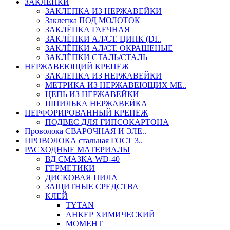
ЗАКЛЕПКИ
ЗАКЛЕПКА ИЗ НЕРЖАВЕЙКИ
Заклепка ПОД МОЛОТОК
ЗАКЛЁПКА ГАЕЧНАЯ
ЗАКЛЁПКИ АЛ/СТ. ЦИНК (DI..
ЗАКЛЁПКИ АЛ/СТ. ОКРАШЕНЫЕ
ЗАКЛЁПКИ СТАЛЬ/СТАЛЬ
НЕРЖАВЕЮЩИЙ КРЕПЕЖ
ЗАКЛЕПКА ИЗ НЕРЖАВЕЙКИ
МЕТРИКА ИЗ НЕРЖАВЕЮЩИХ МЕ..
ЦЕПЬ ИЗ НЕРЖАВЕЙКИ
ШПИЛЬКА НЕРЖАВЕЙКА
ПЕРФОРИРОВАННЫЙ КРЕПЕЖ
ПОДВЕС ДЛЯ ГИПСОКАРТОНА
Проволока СВАРОЧНАЯ И ЭЛЕ..
ПРОВОЛОКА стальная ГОСТ 3..
РАСХОДНЫЕ МАТЕРИАЛЫ
ВД СМАЗКА WD-40
ГЕРМЕТИКИ
ДИСКОВАЯ ПИЛА
ЗАЩИТНЫЕ СРЕДСТВА
КЛЕЙ
TYTAN
АНКЕР ХИМИЧЕСКИЙ
МОМЕНТ