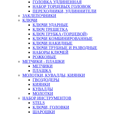
ГОЛОВКА УДЛИНЕННАЯ
НАБОР ТОРЦЕВЫХ ГОЛОВОК
ПЕРЕХОДНИКИ, УДЛИННИТЕЛИ
ЗАКЛЕПОЧНИКИ
КЛЮЧИ
КЛЮЧИ УДАРНЫЕ
КЛЮЧ ТРЕЩЕТКА
КЛЮЧ ТРУБКА (ТОРЦЕВОЙ)
КЛЮЧИ КОМБИНИРОВАННЫЕ
КЛЮЧИ НАКИДНЫЕ
КЛЮЧИ ТРУБНЫЕ И РАЗВОДНЫЕ
НАБОРЫ КЛЮЧЕЙ
РОЖКОВЫЕ
МЕТЧИКИ - ПЛАШКИ
МЕТЧИКИ
ПЛАШКА
МОЛОТКИ, КУВАЛДЫ, КИЯНКИ
ГВОЗДОДЕРЫ
КИЯНКИ
КУВАЛДЫ
МОЛОТКИ
НАБОР ИНСТРУМЕНТОВ
STELS
КЛЮЧИ, ГОЛОВКИ
ШАРОШКИ