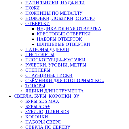
НАПИЛЬНИКИ, НАДФИЛИ
НОЖИ
НОЖНИЦЫ ПО МЕТАЛЛУ
НОЖОВКИ, ЛОБЗИКИ, СТУСЛО
ОТВЕРТКИ
ИНДИКАТОРНАЯ ОТВЕРТКА
КРЕСТОВЫЕ ОТВЕРТКИ
НАБОРЫ ОТВЕРТОК
ШЛИЦЕВЫЕ ОТВЕРТКИ
ПАТРОНЫ Д/ДРЕЛИ
ПИСТОЛЕТЫ
ПЛОСКОГУБЦЫ--КУСАЧКИ
РУЛЕТКИ, УРОВНИ, МЕТРЫ
СТЕПЛЕРЫ
СТРУБЦИНЫ, ТИСКИ
СЪЁМНИКИ ДЛЯ СТОПОРНЫХ КО..
ТОПОРЫ
ЯЩИКИ Д/ИНСТРУМЕНТА
СВЕРЛА, БУРЫ, КОРОНКИ, ЗУ..
БУРЫ SDS MAX
БУРЫ SDS+
ЗУБИЛО, ПИКИ SDS
КОРОНКИ
НАБОРЫ СВЕРЛ
СВЁРЛА ПО ДЕРЕВУ