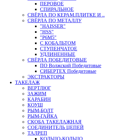
ПЕРОВОЕ
СПИРАЛЬНОЕ
СВЁРЛА ПО КЕРАМ.ПЛИТКЕ И ..
СВЁРЛА ПО МЕТАЛЛУ
"HAISSER"
"HSS"
"Р6М5"
С КОБАЛЬТОМ
СТУПЕНЧАТОЕ
УДЛИНЕННЫЕ
СВЁРЛА ПОБЕДИТОВЫЕ
ПО Волжский Победитовые
СИБЕРТЕХ Победитовые
ЭКСТРАКТОРЫ
ТАКЕЛАЖ
ВЕРТЛЮГ
ЗАЖИМ
КАРАБИН
КОУШ
РЫМ-БОЛТ
РЫМ-ГАЙКА
СКОБА ТАКЕЛАЖНАЯ
СОЕДИНИТЕЛЬ ЦЕПЕЙ
ТАЛРЕП
КОЛЬЦО-КОЛЬЦО