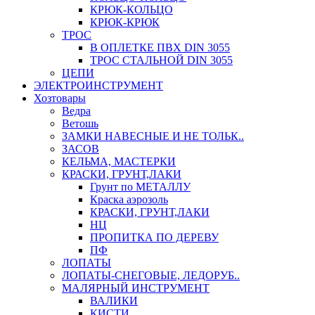
КРЮК-КОЛЬЦО
КРЮК-КРЮК
ТРОС
В ОПЛЕТКЕ ПВХ DIN 3055
ТРОС СТАЛЬНОЙ DIN 3055
ЦЕПИ
ЭЛЕКТРОИНСТРУМЕНТ
Хозтовары
Ведра
Ветошь
ЗАМКИ НАВЕСНЫЕ И НЕ ТОЛЬК..
ЗАСОВ
КЕЛЬМА, МАСТЕРКИ
КРАСКИ, ГРУНТ,ЛАКИ
Грунт по МЕТАЛЛУ
Краска аэрозоль
КРАСКИ, ГРУНТ,ЛАКИ
НЦ
ПРОПИТКА ПО ДЕРЕВУ
ПФ
ЛОПАТЫ
ЛОПАТЫ-СНЕГОВЫЕ, ЛЕДОРУБ..
МАЛЯРНЫЙ ИНСТРУМЕНТ
ВАЛИКИ
КИСТИ