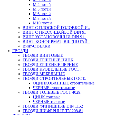
М 4 потай
М 5 потай
М 6 потай
М 8 потай
М10 потай
ВИНТ С ПЛОСКОЙ ГОЛОВКОЙ И..
ВИНТ С ПРЕСС-ШАЙБОЙ DIN 9..
ВИНТ УСТАНОВОЧНЫЙ DIN 91..
ВИНТ-КОНФИРМАТ, ВШ (ПОТАЙ..
Винт-СТЯЖКИ
ГВОЗДИ
ГВОЗДИ ВИНТОВЫЕ
ГВОЗДИ ЕРШЕНЫЕ ЦИНК
ГВОЗДИ ЕРШЕНЫЕ ЧЕРНЫЕ
ГВОЗДИ КРОВЕЛЬНЫЕ ГОСТ ..
ГВОЗДИ МЕБЕЛЬНЫЕ
ГВОЗДИ СТРОИТЕЛЬНЫЕ ГОСТ..
ОЦИНКОВАННЫЕ строительные
ЧЕРНЫЕ строительные
ГВОЗДИ ТОЛЕВЫЕ ГОСТ 4029..
ЦИНК толевые
ЧЕРНЫЕ толевые
ГВОЗДИ ФИНИШНЫЕ DIN 1152
ГВОЗДИ ШИФЕРНЫЕ ТУ 208-81