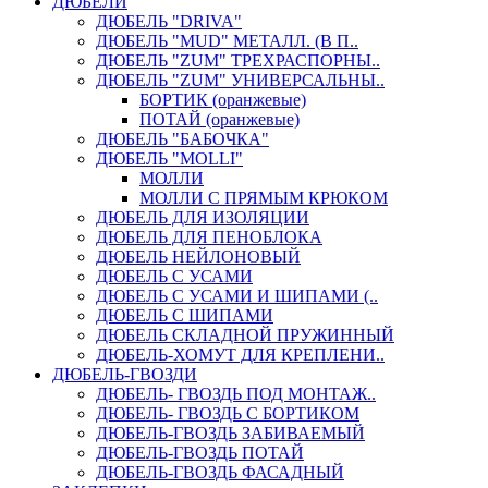
ДЮБЕЛИ
ДЮБЕЛЬ "DRIVA"
ДЮБЕЛЬ "MUD" МЕТАЛЛ. (В П..
ДЮБЕЛЬ "ZUM" ТРЕХРАСПОРНЫ..
ДЮБЕЛЬ "ZUM" УНИВЕРСАЛЬНЫ..
БОРТИК (оранжевые)
ПОТАЙ (оранжевые)
ДЮБЕЛЬ "БАБОЧКА"
ДЮБЕЛЬ "МOLLI"
МОЛЛИ
МОЛЛИ С ПРЯМЫМ КРЮКОМ
ДЮБЕЛЬ ДЛЯ ИЗОЛЯЦИИ
ДЮБЕЛЬ ДЛЯ ПЕНОБЛОКА
ДЮБЕЛЬ НЕЙЛОНОВЫЙ
ДЮБЕЛЬ С УСАМИ
ДЮБЕЛЬ С УСАМИ И ШИПАМИ (..
ДЮБЕЛЬ С ШИПАМИ
ДЮБЕЛЬ СКЛАДНОЙ ПРУЖИННЫЙ
ДЮБЕЛЬ-ХОМУТ ДЛЯ КРЕПЛЕНИ..
ДЮБЕЛЬ-ГВОЗДИ
ДЮБЕЛЬ- ГВОЗДЬ ПОД МОНТАЖ..
ДЮБЕЛЬ- ГВОЗДЬ С БОРТИКОМ
ДЮБЕЛЬ-ГВОЗДЬ ЗАБИВАЕМЫЙ
ДЮБЕЛЬ-ГВОЗДЬ ПОТАЙ
ДЮБЕЛЬ-ГВОЗДЬ ФАСАДНЫЙ