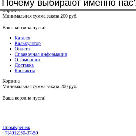
Почему выбирают именно нас
Меню
+7(4912)50-37-50
sbit@krep62.ru
Корзина
Минимальная сумма заказа 200 руб.
Ваша корзина пуста!
Каталог
Калькулятор
Оплата
Справочная информация
О компании
Доставка
Контакты
Корзина
Минимальная сумма заказа 200 руб.
Ваша корзина пуста!
ПромКрепеж
+7(4912)50-37-50