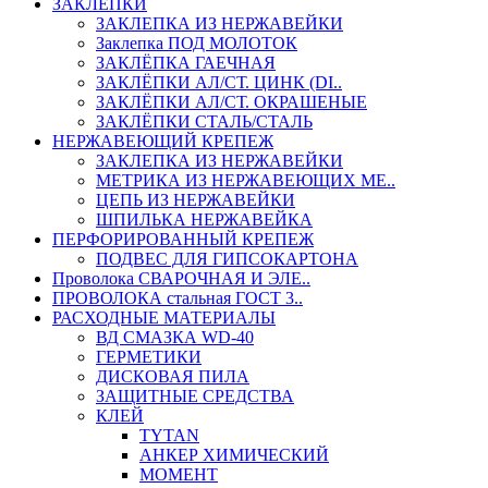
ЗАКЛЕПКИ
ЗАКЛЕПКА ИЗ НЕРЖАВЕЙКИ
Заклепка ПОД МОЛОТОК
ЗАКЛЁПКА ГАЕЧНАЯ
ЗАКЛЁПКИ АЛ/СТ. ЦИНК (DI..
ЗАКЛЁПКИ АЛ/СТ. ОКРАШЕНЫЕ
ЗАКЛЁПКИ СТАЛЬ/СТАЛЬ
НЕРЖАВЕЮЩИЙ КРЕПЕЖ
ЗАКЛЕПКА ИЗ НЕРЖАВЕЙКИ
МЕТРИКА ИЗ НЕРЖАВЕЮЩИХ МЕ..
ЦЕПЬ ИЗ НЕРЖАВЕЙКИ
ШПИЛЬКА НЕРЖАВЕЙКА
ПЕРФОРИРОВАННЫЙ КРЕПЕЖ
ПОДВЕС ДЛЯ ГИПСОКАРТОНА
Проволока СВАРОЧНАЯ И ЭЛЕ..
ПРОВОЛОКА стальная ГОСТ 3..
РАСХОДНЫЕ МАТЕРИАЛЫ
ВД СМАЗКА WD-40
ГЕРМЕТИКИ
ДИСКОВАЯ ПИЛА
ЗАЩИТНЫЕ СРЕДСТВА
КЛЕЙ
TYTAN
АНКЕР ХИМИЧЕСКИЙ
МОМЕНТ