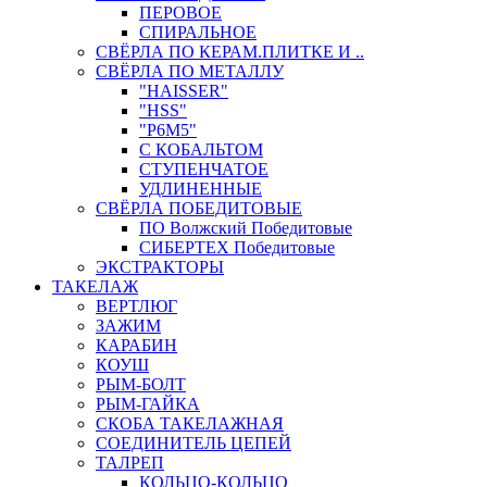
ПЕРОВОЕ
СПИРАЛЬНОЕ
СВЁРЛА ПО КЕРАМ.ПЛИТКЕ И ..
СВЁРЛА ПО МЕТАЛЛУ
"HAISSER"
"HSS"
"Р6М5"
С КОБАЛЬТОМ
СТУПЕНЧАТОЕ
УДЛИНЕННЫЕ
СВЁРЛА ПОБЕДИТОВЫЕ
ПО Волжский Победитовые
СИБЕРТЕХ Победитовые
ЭКСТРАКТОРЫ
ТАКЕЛАЖ
ВЕРТЛЮГ
ЗАЖИМ
КАРАБИН
КОУШ
РЫМ-БОЛТ
РЫМ-ГАЙКА
СКОБА ТАКЕЛАЖНАЯ
СОЕДИНИТЕЛЬ ЦЕПЕЙ
ТАЛРЕП
КОЛЬЦО-КОЛЬЦО