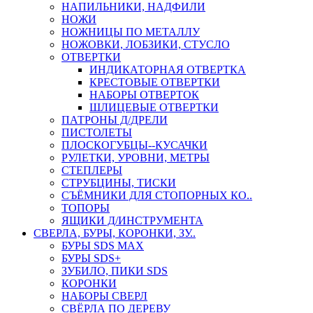
НАПИЛЬНИКИ, НАДФИЛИ
НОЖИ
НОЖНИЦЫ ПО МЕТАЛЛУ
НОЖОВКИ, ЛОБЗИКИ, СТУСЛО
ОТВЕРТКИ
ИНДИКАТОРНАЯ ОТВЕРТКА
КРЕСТОВЫЕ ОТВЕРТКИ
НАБОРЫ ОТВЕРТОК
ШЛИЦЕВЫЕ ОТВЕРТКИ
ПАТРОНЫ Д/ДРЕЛИ
ПИСТОЛЕТЫ
ПЛОСКОГУБЦЫ--КУСАЧКИ
РУЛЕТКИ, УРОВНИ, МЕТРЫ
СТЕПЛЕРЫ
СТРУБЦИНЫ, ТИСКИ
СЪЁМНИКИ ДЛЯ СТОПОРНЫХ КО..
ТОПОРЫ
ЯЩИКИ Д/ИНСТРУМЕНТА
СВЕРЛА, БУРЫ, КОРОНКИ, ЗУ..
БУРЫ SDS MAX
БУРЫ SDS+
ЗУБИЛО, ПИКИ SDS
КОРОНКИ
НАБОРЫ СВЕРЛ
СВЁРЛА ПО ДЕРЕВУ