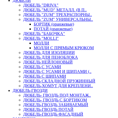
ДЮБЕЛИ
ДЮБЕЛЬ "DRIVA"
ДЮБЕЛЬ "MUD" МЕТАЛЛ. (В П..
ДЮБЕЛЬ "ZUM" ТРЕХРАСПОРНЫ..
ДЮБЕЛЬ "ZUM" УНИВЕРСАЛЬНЫ..
БОРТИК (оранжевые)
ПОТАЙ (оранжевые)
ДЮБЕЛЬ "БАБОЧКА"
ДЮБЕЛЬ "МOLLI"
МОЛЛИ
МОЛЛИ С ПРЯМЫМ КРЮКОМ
ДЮБЕЛЬ ДЛЯ ИЗОЛЯЦИИ
ДЮБЕЛЬ ДЛЯ ПЕНОБЛОКА
ДЮБЕЛЬ НЕЙЛОНОВЫЙ
ДЮБЕЛЬ С УСАМИ
ДЮБЕЛЬ С УСАМИ И ШИПАМИ (..
ДЮБЕЛЬ С ШИПАМИ
ДЮБЕЛЬ СКЛАДНОЙ ПРУЖИННЫЙ
ДЮБЕЛЬ-ХОМУТ ДЛЯ КРЕПЛЕНИ..
ДЮБЕЛЬ-ГВОЗДИ
ДЮБЕЛЬ- ГВОЗДЬ ПОД МОНТАЖ..
ДЮБЕЛЬ- ГВОЗДЬ С БОРТИКОМ
ДЮБЕЛЬ-ГВОЗДЬ ЗАБИВАЕМЫЙ
ДЮБЕЛЬ-ГВОЗДЬ ПОТАЙ
ДЮБЕЛЬ-ГВОЗДЬ ФАСАДНЫЙ