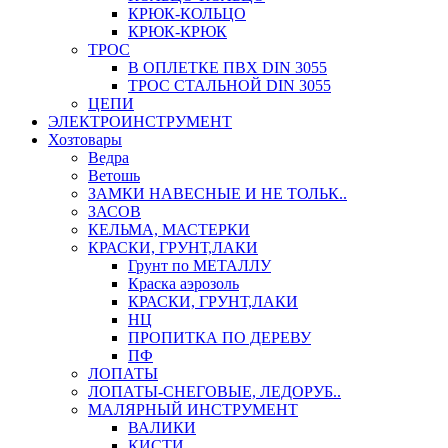
КРЮК-КОЛЬЦО
КРЮК-КРЮК
ТРОС
В ОПЛЕТКЕ ПВХ DIN 3055
ТРОС СТАЛЬНОЙ DIN 3055
ЦЕПИ
ЭЛЕКТРОИНСТРУМЕНТ
Хозтовары
Ведра
Ветошь
ЗАМКИ НАВЕСНЫЕ И НЕ ТОЛЬК..
ЗАСОВ
КЕЛЬМА, МАСТЕРКИ
КРАСКИ, ГРУНТ,ЛАКИ
Грунт по МЕТАЛЛУ
Краска аэрозоль
КРАСКИ, ГРУНТ,ЛАКИ
НЦ
ПРОПИТКА ПО ДЕРЕВУ
ПФ
ЛОПАТЫ
ЛОПАТЫ-СНЕГОВЫЕ, ЛЕДОРУБ..
МАЛЯРНЫЙ ИНСТРУМЕНТ
ВАЛИКИ
КИСТИ