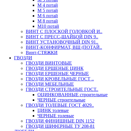
М 4 потай
М 5 потай
М 6 потай
М 8 потай
М10 потай
ВИНТ С ПЛОСКОЙ ГОЛОВКОЙ И..
ВИНТ С ПРЕСС-ШАЙБОЙ DIN 9..
ВИНТ УСТАНОВОЧНЫЙ DIN 91..
ВИНТ-КОНФИРМАТ, ВШ (ПОТАЙ..
Винт-СТЯЖКИ
ГВОЗДИ
ГВОЗДИ ВИНТОВЫЕ
ГВОЗДИ ЕРШЕНЫЕ ЦИНК
ГВОЗДИ ЕРШЕНЫЕ ЧЕРНЫЕ
ГВОЗДИ КРОВЕЛЬНЫЕ ГОСТ ..
ГВОЗДИ МЕБЕЛЬНЫЕ
ГВОЗДИ СТРОИТЕЛЬНЫЕ ГОСТ..
ОЦИНКОВАННЫЕ строительные
ЧЕРНЫЕ строительные
ГВОЗДИ ТОЛЕВЫЕ ГОСТ 4029..
ЦИНК толевые
ЧЕРНЫЕ толевые
ГВОЗДИ ФИНИШНЫЕ DIN 1152
ГВОЗДИ ШИФЕРНЫЕ ТУ 208-81