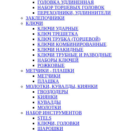
ГОЛОВКА УДЛИНЕННАЯ
НАБОР ТОРЦЕВЫХ ГОЛОВОК
ПЕРЕХОДНИКИ, УДЛИННИТЕЛИ
ЗАКЛЕПОЧНИКИ
КЛЮЧИ
КЛЮЧИ УДАРНЫЕ
КЛЮЧ ТРЕЩЕТКА
КЛЮЧ ТРУБКА (ТОРЦЕВОЙ)
КЛЮЧИ КОМБИНИРОВАННЫЕ
КЛЮЧИ НАКИДНЫЕ
КЛЮЧИ ТРУБНЫЕ И РАЗВОДНЫЕ
НАБОРЫ КЛЮЧЕЙ
РОЖКОВЫЕ
МЕТЧИКИ - ПЛАШКИ
МЕТЧИКИ
ПЛАШКА
МОЛОТКИ, КУВАЛДЫ, КИЯНКИ
ГВОЗДОДЕРЫ
КИЯНКИ
КУВАЛДЫ
МОЛОТКИ
НАБОР ИНСТРУМЕНТОВ
STELS
КЛЮЧИ, ГОЛОВКИ
ШАРОШКИ