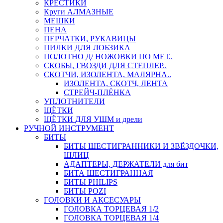
КРЕСТИКИ
Круги АЛМАЗНЫЕ
МЕШКИ
ПЕНА
ПЕРЧАТКИ, РУКАВИЦЫ
ПИЛКИ ДЛЯ ЛОБЗИКА
ПОЛОТНО Д/ НОЖОВКИ ПО МЕТ..
СКОБЫ, ГВОЗДИ ДЛЯ СТЕПЛЕР..
СКОТЧИ, ИЗОЛЕНТА, МАЛЯРНА..
ИЗОЛЕНТА, СКОТЧ, ЛЕНТА
СТРЕЙЧ-ПЛЁНКА
УПЛОТНИТЕЛИ
ЩЁТКИ
ЩЁТКИ ДЛЯ УШМ и дрели
РУЧНОЙ ИНСТРУМЕНТ
БИТЫ
БИТЫ ШЕСТИГРАННИКИ И ЗВЁЗДОЧКИ,
ШЛИЦ
АДАПТЕРЫ, ДЕРЖАТЕЛИ для бит
БИТА ШЕСТИГРАННАЯ
БИТЫ PHILIPS
БИТЫ POZI
ГОЛОВКИ И АКСЕСУАРЫ
ГОЛОВКА ТОРЦЕВАЯ 1/2
ГОЛОВКА ТОРЦЕВАЯ 1/4