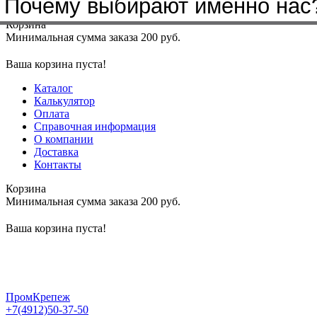
Почему выбирают именно нас
Меню
+7(4912)50-37-50
sbit@krep62.ru
Корзина
Минимальная сумма заказа 200 руб.
Ваша корзина пуста!
Каталог
Калькулятор
Оплата
Справочная информация
О компании
Доставка
Контакты
Корзина
Минимальная сумма заказа 200 руб.
Ваша корзина пуста!
ПромКрепеж
+7(4912)50-37-50