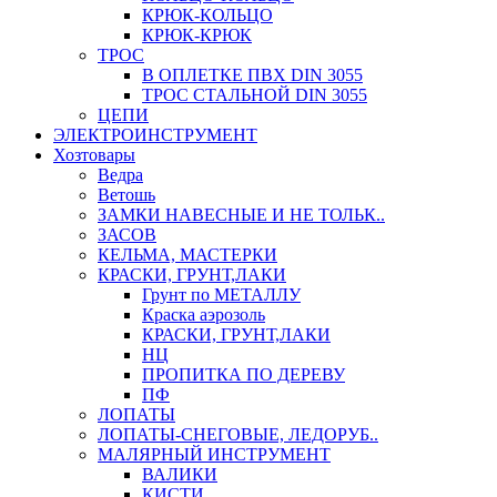
КРЮК-КОЛЬЦО
КРЮК-КРЮК
ТРОС
В ОПЛЕТКЕ ПВХ DIN 3055
ТРОС СТАЛЬНОЙ DIN 3055
ЦЕПИ
ЭЛЕКТРОИНСТРУМЕНТ
Хозтовары
Ведра
Ветошь
ЗАМКИ НАВЕСНЫЕ И НЕ ТОЛЬК..
ЗАСОВ
КЕЛЬМА, МАСТЕРКИ
КРАСКИ, ГРУНТ,ЛАКИ
Грунт по МЕТАЛЛУ
Краска аэрозоль
КРАСКИ, ГРУНТ,ЛАКИ
НЦ
ПРОПИТКА ПО ДЕРЕВУ
ПФ
ЛОПАТЫ
ЛОПАТЫ-СНЕГОВЫЕ, ЛЕДОРУБ..
МАЛЯРНЫЙ ИНСТРУМЕНТ
ВАЛИКИ
КИСТИ