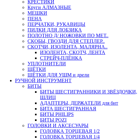
КРЕСТИКИ
Круги АЛМАЗНЫЕ
МЕШКИ
ПЕНА
ПЕРЧАТКИ, РУКАВИЦЫ
ПИЛКИ ДЛЯ ЛОБЗИКА
ПОЛОТНО Д/ НОЖОВКИ ПО МЕТ..
СКОБЫ, ГВОЗДИ ДЛЯ СТЕПЛЕР..
СКОТЧИ, ИЗОЛЕНТА, МАЛЯРНА..
ИЗОЛЕНТА, СКОТЧ, ЛЕНТА
СТРЕЙЧ-ПЛЁНКА
УПЛОТНИТЕЛИ
ЩЁТКИ
ЩЁТКИ ДЛЯ УШМ и дрели
РУЧНОЙ ИНСТРУМЕНТ
БИТЫ
БИТЫ ШЕСТИГРАННИКИ И ЗВЁЗДОЧКИ,
ШЛИЦ
АДАПТЕРЫ, ДЕРЖАТЕЛИ для бит
БИТА ШЕСТИГРАННАЯ
БИТЫ PHILIPS
БИТЫ POZI
ГОЛОВКИ И АКСЕСУАРЫ
ГОЛОВКА ТОРЦЕВАЯ 1/2
ГОЛОВКА ТОРЦЕВАЯ 1/4