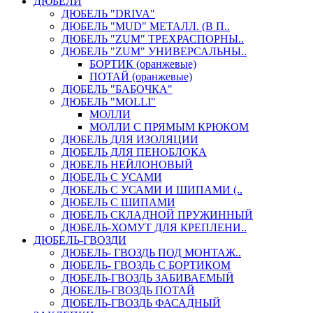
ДЮБЕЛИ
ДЮБЕЛЬ "DRIVA"
ДЮБЕЛЬ "MUD" МЕТАЛЛ. (В П..
ДЮБЕЛЬ "ZUM" ТРЕХРАСПОРНЫ..
ДЮБЕЛЬ "ZUM" УНИВЕРСАЛЬНЫ..
БОРТИК (оранжевые)
ПОТАЙ (оранжевые)
ДЮБЕЛЬ "БАБОЧКА"
ДЮБЕЛЬ "МOLLI"
МОЛЛИ
МОЛЛИ С ПРЯМЫМ КРЮКОМ
ДЮБЕЛЬ ДЛЯ ИЗОЛЯЦИИ
ДЮБЕЛЬ ДЛЯ ПЕНОБЛОКА
ДЮБЕЛЬ НЕЙЛОНОВЫЙ
ДЮБЕЛЬ С УСАМИ
ДЮБЕЛЬ С УСАМИ И ШИПАМИ (..
ДЮБЕЛЬ С ШИПАМИ
ДЮБЕЛЬ СКЛАДНОЙ ПРУЖИННЫЙ
ДЮБЕЛЬ-ХОМУТ ДЛЯ КРЕПЛЕНИ..
ДЮБЕЛЬ-ГВОЗДИ
ДЮБЕЛЬ- ГВОЗДЬ ПОД МОНТАЖ..
ДЮБЕЛЬ- ГВОЗДЬ С БОРТИКОМ
ДЮБЕЛЬ-ГВОЗДЬ ЗАБИВАЕМЫЙ
ДЮБЕЛЬ-ГВОЗДЬ ПОТАЙ
ДЮБЕЛЬ-ГВОЗДЬ ФАСАДНЫЙ