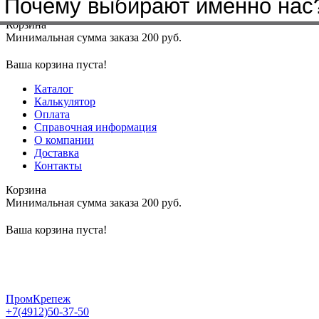
Почему выбирают именно нас
Меню
+7(4912)50-37-50
sbit@krep62.ru
Корзина
Минимальная сумма заказа 200 руб.
Ваша корзина пуста!
Каталог
Калькулятор
Оплата
Справочная информация
О компании
Доставка
Контакты
Корзина
Минимальная сумма заказа 200 руб.
Ваша корзина пуста!
ПромКрепеж
+7(4912)50-37-50