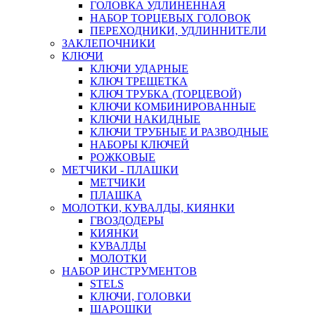
ГОЛОВКА УДЛИНЕННАЯ
НАБОР ТОРЦЕВЫХ ГОЛОВОК
ПЕРЕХОДНИКИ, УДЛИННИТЕЛИ
ЗАКЛЕПОЧНИКИ
КЛЮЧИ
КЛЮЧИ УДАРНЫЕ
КЛЮЧ ТРЕЩЕТКА
КЛЮЧ ТРУБКА (ТОРЦЕВОЙ)
КЛЮЧИ КОМБИНИРОВАННЫЕ
КЛЮЧИ НАКИДНЫЕ
КЛЮЧИ ТРУБНЫЕ И РАЗВОДНЫЕ
НАБОРЫ КЛЮЧЕЙ
РОЖКОВЫЕ
МЕТЧИКИ - ПЛАШКИ
МЕТЧИКИ
ПЛАШКА
МОЛОТКИ, КУВАЛДЫ, КИЯНКИ
ГВОЗДОДЕРЫ
КИЯНКИ
КУВАЛДЫ
МОЛОТКИ
НАБОР ИНСТРУМЕНТОВ
STELS
КЛЮЧИ, ГОЛОВКИ
ШАРОШКИ