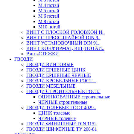
М 4 потай
М 5 потай
М 6 потай
М 8 потай
М10 потай
ВИНТ С ПЛОСКОЙ ГОЛОВКОЙ И..
ВИНТ С ПРЕСС-ШАЙБОЙ DIN 9..
ВИНТ УСТАНОВОЧНЫЙ DIN 91..
ВИНТ-КОНФИРМАТ, ВШ (ПОТАЙ..
Винт-СТЯЖКИ
ГВОЗДИ
ГВОЗДИ ВИНТОВЫЕ
ГВОЗДИ ЕРШЕНЫЕ ЦИНК
ГВОЗДИ ЕРШЕНЫЕ ЧЕРНЫЕ
ГВОЗДИ КРОВЕЛЬНЫЕ ГОСТ ..
ГВОЗДИ МЕБЕЛЬНЫЕ
ГВОЗДИ СТРОИТЕЛЬНЫЕ ГОСТ..
ОЦИНКОВАННЫЕ строительные
ЧЕРНЫЕ строительные
ГВОЗДИ ТОЛЕВЫЕ ГОСТ 4029..
ЦИНК толевые
ЧЕРНЫЕ толевые
ГВОЗДИ ФИНИШНЫЕ DIN 1152
ГВОЗДИ ШИФЕРНЫЕ ТУ 208-81