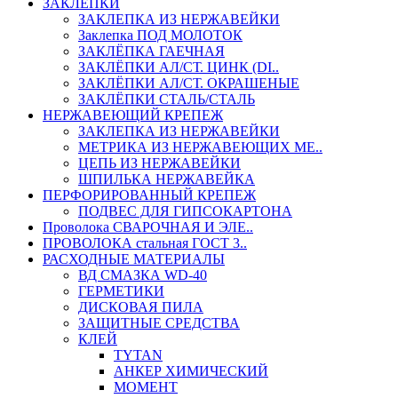
ЗАКЛЕПКИ
ЗАКЛЕПКА ИЗ НЕРЖАВЕЙКИ
Заклепка ПОД МОЛОТОК
ЗАКЛЁПКА ГАЕЧНАЯ
ЗАКЛЁПКИ АЛ/СТ. ЦИНК (DI..
ЗАКЛЁПКИ АЛ/СТ. ОКРАШЕНЫЕ
ЗАКЛЁПКИ СТАЛЬ/СТАЛЬ
НЕРЖАВЕЮЩИЙ КРЕПЕЖ
ЗАКЛЕПКА ИЗ НЕРЖАВЕЙКИ
МЕТРИКА ИЗ НЕРЖАВЕЮЩИХ МЕ..
ЦЕПЬ ИЗ НЕРЖАВЕЙКИ
ШПИЛЬКА НЕРЖАВЕЙКА
ПЕРФОРИРОВАННЫЙ КРЕПЕЖ
ПОДВЕС ДЛЯ ГИПСОКАРТОНА
Проволока СВАРОЧНАЯ И ЭЛЕ..
ПРОВОЛОКА стальная ГОСТ 3..
РАСХОДНЫЕ МАТЕРИАЛЫ
ВД СМАЗКА WD-40
ГЕРМЕТИКИ
ДИСКОВАЯ ПИЛА
ЗАЩИТНЫЕ СРЕДСТВА
КЛЕЙ
TYTAN
АНКЕР ХИМИЧЕСКИЙ
МОМЕНТ