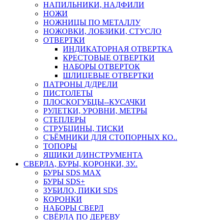
НАПИЛЬНИКИ, НАДФИЛИ
НОЖИ
НОЖНИЦЫ ПО МЕТАЛЛУ
НОЖОВКИ, ЛОБЗИКИ, СТУСЛО
ОТВЕРТКИ
ИНДИКАТОРНАЯ ОТВЕРТКА
КРЕСТОВЫЕ ОТВЕРТКИ
НАБОРЫ ОТВЕРТОК
ШЛИЦЕВЫЕ ОТВЕРТКИ
ПАТРОНЫ Д/ДРЕЛИ
ПИСТОЛЕТЫ
ПЛОСКОГУБЦЫ--КУСАЧКИ
РУЛЕТКИ, УРОВНИ, МЕТРЫ
СТЕПЛЕРЫ
СТРУБЦИНЫ, ТИСКИ
СЪЁМНИКИ ДЛЯ СТОПОРНЫХ КО..
ТОПОРЫ
ЯЩИКИ Д/ИНСТРУМЕНТА
СВЕРЛА, БУРЫ, КОРОНКИ, ЗУ..
БУРЫ SDS MAX
БУРЫ SDS+
ЗУБИЛО, ПИКИ SDS
КОРОНКИ
НАБОРЫ СВЕРЛ
СВЁРЛА ПО ДЕРЕВУ