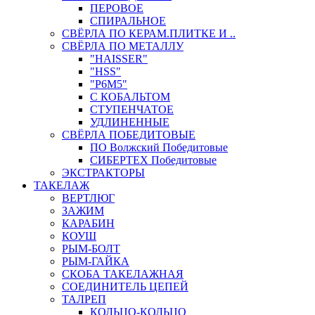
ПЕРОВОЕ
СПИРАЛЬНОЕ
СВЁРЛА ПО КЕРАМ.ПЛИТКЕ И ..
СВЁРЛА ПО МЕТАЛЛУ
"HAISSER"
"HSS"
"Р6М5"
С КОБАЛЬТОМ
СТУПЕНЧАТОЕ
УДЛИНЕННЫЕ
СВЁРЛА ПОБЕДИТОВЫЕ
ПО Волжский Победитовые
СИБЕРТЕХ Победитовые
ЭКСТРАКТОРЫ
ТАКЕЛАЖ
ВЕРТЛЮГ
ЗАЖИМ
КАРАБИН
КОУШ
РЫМ-БОЛТ
РЫМ-ГАЙКА
СКОБА ТАКЕЛАЖНАЯ
СОЕДИНИТЕЛЬ ЦЕПЕЙ
ТАЛРЕП
КОЛЬЦО-КОЛЬЦО