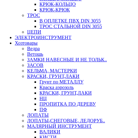
КРЮК-КОЛЬЦО
КРЮК-КРЮК
ТРОС
В ОПЛЕТКЕ ПВХ DIN 3055
ТРОС СТАЛЬНОЙ DIN 3055
ЦЕПИ
ЭЛЕКТРОИНСТРУМЕНТ
Хозтовары
Ведра
Ветошь
ЗАМКИ НАВЕСНЫЕ И НЕ ТОЛЬК..
ЗАСОВ
КЕЛЬМА, МАСТЕРКИ
КРАСКИ, ГРУНТ,ЛАКИ
Грунт по МЕТАЛЛУ
Краска аэрозоль
КРАСКИ, ГРУНТ,ЛАКИ
НЦ
ПРОПИТКА ПО ДЕРЕВУ
ПФ
ЛОПАТЫ
ЛОПАТЫ-СНЕГОВЫЕ, ЛЕДОРУБ..
МАЛЯРНЫЙ ИНСТРУМЕНТ
ВАЛИКИ
КИСТИ