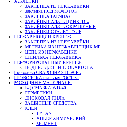
ЗАКЛЕПКИ
ЗАКЛЕПКА ИЗ НЕРЖАВЕЙКИ
Заклепка ПОД МОЛОТОК
ЗАКЛЁПКА ГАЕЧНАЯ
ЗАКЛЁПКИ АЛ/СТ. ЦИНК (DI..
ЗАКЛЁПКИ АЛ/СТ. ОКРАШЕНЫЕ
ЗАКЛЁПКИ СТАЛЬ/СТАЛЬ
НЕРЖАВЕЮЩИЙ КРЕПЕЖ
ЗАКЛЕПКА ИЗ НЕРЖАВЕЙКИ
МЕТРИКА ИЗ НЕРЖАВЕЮЩИХ МЕ..
ЦЕПЬ ИЗ НЕРЖАВЕЙКИ
ШПИЛЬКА НЕРЖАВЕЙКА
ПЕРФОРИРОВАННЫЙ КРЕПЕЖ
ПОДВЕС ДЛЯ ГИПСОКАРТОНА
Проволока СВАРОЧНАЯ И ЭЛЕ..
ПРОВОЛОКА стальная ГОСТ 3..
РАСХОДНЫЕ МАТЕРИАЛЫ
ВД СМАЗКА WD-40
ГЕРМЕТИКИ
ДИСКОВАЯ ПИЛА
ЗАЩИТНЫЕ СРЕДСТВА
КЛЕЙ
TYTAN
АНКЕР ХИМИЧЕСКИЙ
МОМЕНТ