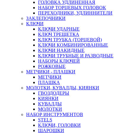
ГОЛОВКА УДЛИНЕННАЯ
НАБОР ТОРЦЕВЫХ ГОЛОВОК
ПЕРЕХОДНИКИ, УДЛИННИТЕЛИ
ЗАКЛЕПОЧНИКИ
КЛЮЧИ
КЛЮЧИ УДАРНЫЕ
КЛЮЧ ТРЕЩЕТКА
КЛЮЧ ТРУБКА (ТОРЦЕВОЙ)
КЛЮЧИ КОМБИНИРОВАННЫЕ
КЛЮЧИ НАКИДНЫЕ
КЛЮЧИ ТРУБНЫЕ И РАЗВОДНЫЕ
НАБОРЫ КЛЮЧЕЙ
РОЖКОВЫЕ
МЕТЧИКИ - ПЛАШКИ
МЕТЧИКИ
ПЛАШКА
МОЛОТКИ, КУВАЛДЫ, КИЯНКИ
ГВОЗДОДЕРЫ
КИЯНКИ
КУВАЛДЫ
МОЛОТКИ
НАБОР ИНСТРУМЕНТОВ
STELS
КЛЮЧИ, ГОЛОВКИ
ШАРОШКИ