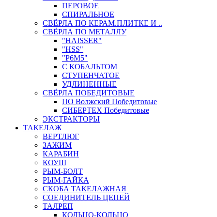
ПЕРОВОЕ
СПИРАЛЬНОЕ
СВЁРЛА ПО КЕРАМ.ПЛИТКЕ И ..
СВЁРЛА ПО МЕТАЛЛУ
"HAISSER"
"HSS"
"Р6М5"
С КОБАЛЬТОМ
СТУПЕНЧАТОЕ
УДЛИНЕННЫЕ
СВЁРЛА ПОБЕДИТОВЫЕ
ПО Волжский Победитовые
СИБЕРТЕХ Победитовые
ЭКСТРАКТОРЫ
ТАКЕЛАЖ
ВЕРТЛЮГ
ЗАЖИМ
КАРАБИН
КОУШ
РЫМ-БОЛТ
РЫМ-ГАЙКА
СКОБА ТАКЕЛАЖНАЯ
СОЕДИНИТЕЛЬ ЦЕПЕЙ
ТАЛРЕП
КОЛЬЦО-КОЛЬЦО