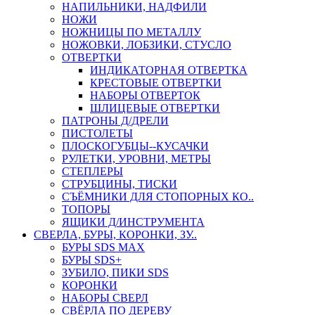
НАПИЛЬНИКИ, НАДФИЛИ
НОЖИ
НОЖНИЦЫ ПО МЕТАЛЛУ
НОЖОВКИ, ЛОБЗИКИ, СТУСЛО
ОТВЕРТКИ
ИНДИКАТОРНАЯ ОТВЕРТКА
КРЕСТОВЫЕ ОТВЕРТКИ
НАБОРЫ ОТВЕРТОК
ШЛИЦЕВЫЕ ОТВЕРТКИ
ПАТРОНЫ Д/ДРЕЛИ
ПИСТОЛЕТЫ
ПЛОСКОГУБЦЫ--КУСАЧКИ
РУЛЕТКИ, УРОВНИ, МЕТРЫ
СТЕПЛЕРЫ
СТРУБЦИНЫ, ТИСКИ
СЪЁМНИКИ ДЛЯ СТОПОРНЫХ КО..
ТОПОРЫ
ЯЩИКИ Д/ИНСТРУМЕНТА
СВЕРЛА, БУРЫ, КОРОНКИ, ЗУ..
БУРЫ SDS MAX
БУРЫ SDS+
ЗУБИЛО, ПИКИ SDS
КОРОНКИ
НАБОРЫ СВЕРЛ
СВЁРЛА ПО ДЕРЕВУ