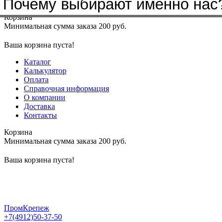
Почему выбирают именно нас
Меню
+7(4912)50-37-50
sbit@krep62.ru
Корзина
Минимальная сумма заказа 200 руб.
Ваша корзина пуста!
Каталог
Калькулятор
Оплата
Справочная информация
О компании
Доставка
Контакты
Корзина
Минимальная сумма заказа 200 руб.
Ваша корзина пуста!
ПромКрепеж
+7(4912)50-37-50