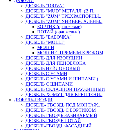
ДЮБЕЛИ
ДЮБЕЛЬ "DRIVA"
ДЮБЕЛЬ "MUD" МЕТАЛЛ. (В П..
ДЮБЕЛЬ "ZUM" ТРЕХРАСПОРНЫ..
ДЮБЕЛЬ "ZUM" УНИВЕРСАЛЬНЫ..
БОРТИК (оранжевые)
ПОТАЙ (оранжевые)
ДЮБЕЛЬ "БАБОЧКА"
ДЮБЕЛЬ "МOLLI"
МОЛЛИ
МОЛЛИ С ПРЯМЫМ КРЮКОМ
ДЮБЕЛЬ ДЛЯ ИЗОЛЯЦИИ
ДЮБЕЛЬ ДЛЯ ПЕНОБЛОКА
ДЮБЕЛЬ НЕЙЛОНОВЫЙ
ДЮБЕЛЬ С УСАМИ
ДЮБЕЛЬ С УСАМИ И ШИПАМИ (..
ДЮБЕЛЬ С ШИПАМИ
ДЮБЕЛЬ СКЛАДНОЙ ПРУЖИННЫЙ
ДЮБЕЛЬ-ХОМУТ ДЛЯ КРЕПЛЕНИ..
ДЮБЕЛЬ-ГВОЗДИ
ДЮБЕЛЬ- ГВОЗДЬ ПОД МОНТАЖ..
ДЮБЕЛЬ- ГВОЗДЬ С БОРТИКОМ
ДЮБЕЛЬ-ГВОЗДЬ ЗАБИВАЕМЫЙ
ДЮБЕЛЬ-ГВОЗДЬ ПОТАЙ
ДЮБЕЛЬ-ГВОЗДЬ ФАСАДНЫЙ