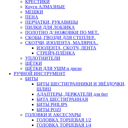
КРЕСТИКИ
Круги АЛМАЗНЫЕ
МЕШКИ
ПЕНА
ПЕРЧАТКИ, РУКАВИЦЫ
ПИЛКИ ДЛЯ ЛОБЗИКА
ПОЛОТНО Д/ НОЖОВКИ ПО МЕТ..
СКОБЫ, ГВОЗДИ ДЛЯ СТЕПЛЕР..
СКОТЧИ, ИЗОЛЕНТА, МАЛЯРНА..
ИЗОЛЕНТА, СКОТЧ, ЛЕНТА
СТРЕЙЧ-ПЛЁНКА
УПЛОТНИТЕЛИ
ЩЁТКИ
ЩЁТКИ ДЛЯ УШМ и дрели
РУЧНОЙ ИНСТРУМЕНТ
БИТЫ
БИТЫ ШЕСТИГРАННИКИ И ЗВЁЗДОЧКИ,
ШЛИЦ
АДАПТЕРЫ, ДЕРЖАТЕЛИ для бит
БИТА ШЕСТИГРАННАЯ
БИТЫ PHILIPS
БИТЫ POZI
ГОЛОВКИ И АКСЕСУАРЫ
ГОЛОВКА ТОРЦЕВАЯ 1/2
ГОЛОВКА ТОРЦЕВАЯ 1/4