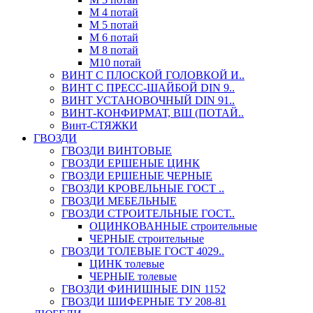
М 4 потай
М 5 потай
М 6 потай
М 8 потай
М10 потай
ВИНТ С ПЛОСКОЙ ГОЛОВКОЙ И..
ВИНТ С ПРЕСС-ШАЙБОЙ DIN 9..
ВИНТ УСТАНОВОЧНЫЙ DIN 91..
ВИНТ-КОНФИРМАТ, ВШ (ПОТАЙ..
Винт-СТЯЖКИ
ГВОЗДИ
ГВОЗДИ ВИНТОВЫЕ
ГВОЗДИ ЕРШЕНЫЕ ЦИНК
ГВОЗДИ ЕРШЕНЫЕ ЧЕРНЫЕ
ГВОЗДИ КРОВЕЛЬНЫЕ ГОСТ ..
ГВОЗДИ МЕБЕЛЬНЫЕ
ГВОЗДИ СТРОИТЕЛЬНЫЕ ГОСТ..
ОЦИНКОВАННЫЕ строительные
ЧЕРНЫЕ строительные
ГВОЗДИ ТОЛЕВЫЕ ГОСТ 4029..
ЦИНК толевые
ЧЕРНЫЕ толевые
ГВОЗДИ ФИНИШНЫЕ DIN 1152
ГВОЗДИ ШИФЕРНЫЕ ТУ 208-81