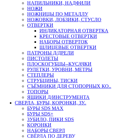
НАПИЛЬНИКИ, НАДФИЛИ
НОЖИ
НОЖНИЦЫ ПО МЕТАЛЛУ
НОЖОВКИ, ЛОБЗИКИ, СТУСЛО
ОТВЕРТКИ
ИНДИКАТОРНАЯ ОТВЕРТКА
КРЕСТОВЫЕ ОТВЕРТКИ
НАБОРЫ ОТВЕРТОК
ШЛИЦЕВЫЕ ОТВЕРТКИ
ПАТРОНЫ Д/ДРЕЛИ
ПИСТОЛЕТЫ
ПЛОСКОГУБЦЫ--КУСАЧКИ
РУЛЕТКИ, УРОВНИ, МЕТРЫ
СТЕПЛЕРЫ
СТРУБЦИНЫ, ТИСКИ
СЪЁМНИКИ ДЛЯ СТОПОРНЫХ КО..
ТОПОРЫ
ЯЩИКИ Д/ИНСТРУМЕНТА
СВЕРЛА, БУРЫ, КОРОНКИ, ЗУ..
БУРЫ SDS MAX
БУРЫ SDS+
ЗУБИЛО, ПИКИ SDS
КОРОНКИ
НАБОРЫ СВЕРЛ
СВЁРЛА ПО ДЕРЕВУ