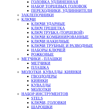
ГОЛОВКА УДЛИНЕННАЯ
НАБОР ТОРЦЕВЫХ ГОЛОВОК
ПЕРЕХОДНИКИ, УДЛИННИТЕЛИ
ЗАКЛЕПОЧНИКИ
КЛЮЧИ
КЛЮЧИ УДАРНЫЕ
КЛЮЧ ТРЕЩЕТКА
КЛЮЧ ТРУБКА (ТОРЦЕВОЙ)
КЛЮЧИ КОМБИНИРОВАННЫЕ
КЛЮЧИ НАКИДНЫЕ
КЛЮЧИ ТРУБНЫЕ И РАЗВОДНЫЕ
НАБОРЫ КЛЮЧЕЙ
РОЖКОВЫЕ
МЕТЧИКИ - ПЛАШКИ
МЕТЧИКИ
ПЛАШКА
МОЛОТКИ, КУВАЛДЫ, КИЯНКИ
ГВОЗДОДЕРЫ
КИЯНКИ
КУВАЛДЫ
МОЛОТКИ
НАБОР ИНСТРУМЕНТОВ
STELS
КЛЮЧИ, ГОЛОВКИ
ШАРОШКИ