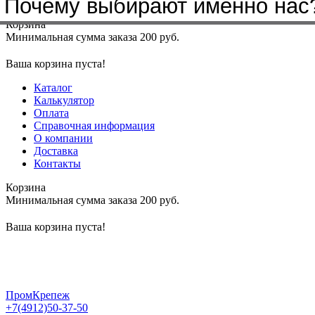
Почему выбирают именно нас
Меню
+7(4912)50-37-50
sbit@krep62.ru
Корзина
Минимальная сумма заказа 200 руб.
Ваша корзина пуста!
Каталог
Калькулятор
Оплата
Справочная информация
О компании
Доставка
Контакты
Корзина
Минимальная сумма заказа 200 руб.
Ваша корзина пуста!
ПромКрепеж
+7(4912)50-37-50