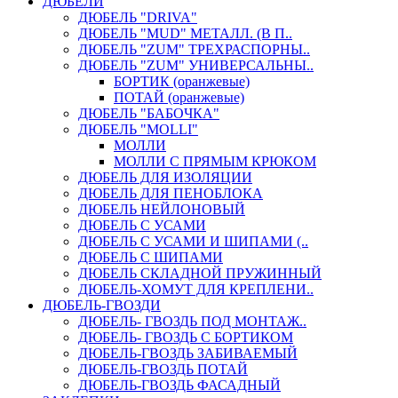
ДЮБЕЛИ
ДЮБЕЛЬ "DRIVA"
ДЮБЕЛЬ "MUD" МЕТАЛЛ. (В П..
ДЮБЕЛЬ "ZUM" ТРЕХРАСПОРНЫ..
ДЮБЕЛЬ "ZUM" УНИВЕРСАЛЬНЫ..
БОРТИК (оранжевые)
ПОТАЙ (оранжевые)
ДЮБЕЛЬ "БАБОЧКА"
ДЮБЕЛЬ "МOLLI"
МОЛЛИ
МОЛЛИ С ПРЯМЫМ КРЮКОМ
ДЮБЕЛЬ ДЛЯ ИЗОЛЯЦИИ
ДЮБЕЛЬ ДЛЯ ПЕНОБЛОКА
ДЮБЕЛЬ НЕЙЛОНОВЫЙ
ДЮБЕЛЬ С УСАМИ
ДЮБЕЛЬ С УСАМИ И ШИПАМИ (..
ДЮБЕЛЬ С ШИПАМИ
ДЮБЕЛЬ СКЛАДНОЙ ПРУЖИННЫЙ
ДЮБЕЛЬ-ХОМУТ ДЛЯ КРЕПЛЕНИ..
ДЮБЕЛЬ-ГВОЗДИ
ДЮБЕЛЬ- ГВОЗДЬ ПОД МОНТАЖ..
ДЮБЕЛЬ- ГВОЗДЬ С БОРТИКОМ
ДЮБЕЛЬ-ГВОЗДЬ ЗАБИВАЕМЫЙ
ДЮБЕЛЬ-ГВОЗДЬ ПОТАЙ
ДЮБЕЛЬ-ГВОЗДЬ ФАСАДНЫЙ