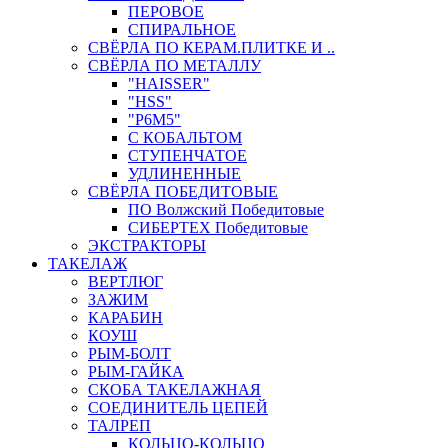
ПЕРОВОЕ
СПИРАЛЬНОЕ
СВЁРЛА ПО КЕРАМ.ПЛИТКЕ И ..
СВЁРЛА ПО МЕТАЛЛУ
"HAISSER"
"HSS"
"Р6М5"
С КОБАЛЬТОМ
СТУПЕНЧАТОЕ
УДЛИНЕННЫЕ
СВЁРЛА ПОБЕДИТОВЫЕ
ПО Волжский Победитовые
СИБЕРТЕХ Победитовые
ЭКСТРАКТОРЫ
ТАКЕЛАЖ
ВЕРТЛЮГ
ЗАЖИМ
КАРАБИН
КОУШ
РЫМ-БОЛТ
РЫМ-ГАЙКА
СКОБА ТАКЕЛАЖНАЯ
СОЕДИНИТЕЛЬ ЦЕПЕЙ
ТАЛРЕП
КОЛЬЦО-КОЛЬЦО