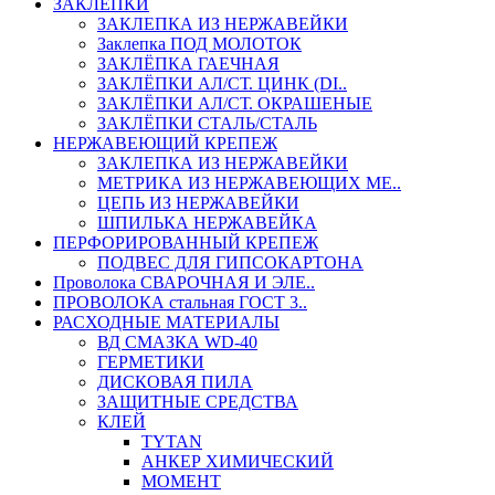
ЗАКЛЕПКИ
ЗАКЛЕПКА ИЗ НЕРЖАВЕЙКИ
Заклепка ПОД МОЛОТОК
ЗАКЛЁПКА ГАЕЧНАЯ
ЗАКЛЁПКИ АЛ/СТ. ЦИНК (DI..
ЗАКЛЁПКИ АЛ/СТ. ОКРАШЕНЫЕ
ЗАКЛЁПКИ СТАЛЬ/СТАЛЬ
НЕРЖАВЕЮЩИЙ КРЕПЕЖ
ЗАКЛЕПКА ИЗ НЕРЖАВЕЙКИ
МЕТРИКА ИЗ НЕРЖАВЕЮЩИХ МЕ..
ЦЕПЬ ИЗ НЕРЖАВЕЙКИ
ШПИЛЬКА НЕРЖАВЕЙКА
ПЕРФОРИРОВАННЫЙ КРЕПЕЖ
ПОДВЕС ДЛЯ ГИПСОКАРТОНА
Проволока СВАРОЧНАЯ И ЭЛЕ..
ПРОВОЛОКА стальная ГОСТ 3..
РАСХОДНЫЕ МАТЕРИАЛЫ
ВД СМАЗКА WD-40
ГЕРМЕТИКИ
ДИСКОВАЯ ПИЛА
ЗАЩИТНЫЕ СРЕДСТВА
КЛЕЙ
TYTAN
АНКЕР ХИМИЧЕСКИЙ
МОМЕНТ