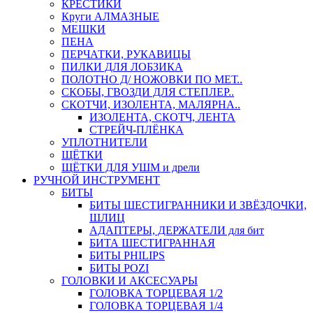
КРЕСТИКИ
Круги АЛМАЗНЫЕ
МЕШКИ
ПЕНА
ПЕРЧАТКИ, РУКАВИЦЫ
ПИЛКИ ДЛЯ ЛОБЗИКА
ПОЛОТНО Д/ НОЖОВКИ ПО МЕТ..
СКОБЫ, ГВОЗДИ ДЛЯ СТЕПЛЕР..
СКОТЧИ, ИЗОЛЕНТА, МАЛЯРНА..
ИЗОЛЕНТА, СКОТЧ, ЛЕНТА
СТРЕЙЧ-ПЛЁНКА
УПЛОТНИТЕЛИ
ЩЁТКИ
ЩЁТКИ ДЛЯ УШМ и дрели
РУЧНОЙ ИНСТРУМЕНТ
БИТЫ
БИТЫ ШЕСТИГРАННИКИ И ЗВЁЗДОЧКИ,
ШЛИЦ
АДАПТЕРЫ, ДЕРЖАТЕЛИ для бит
БИТА ШЕСТИГРАННАЯ
БИТЫ PHILIPS
БИТЫ POZI
ГОЛОВКИ И АКСЕСУАРЫ
ГОЛОВКА ТОРЦЕВАЯ 1/2
ГОЛОВКА ТОРЦЕВАЯ 1/4