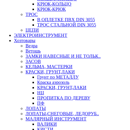
КРЮК-КОЛЬЦО
КРЮК-КРЮК
ТРОС
В ОПЛЕТКЕ ПВХ DIN 3055
ТРОС СТАЛЬНОЙ DIN 3055
ЦЕПИ
ЭЛЕКТРОИНСТРУМЕНТ
Хозтовары
Ведра
Ветошь
ЗАМКИ НАВЕСНЫЕ И НЕ ТОЛЬК..
ЗАСОВ
КЕЛЬМА, МАСТЕРКИ
КРАСКИ, ГРУНТ,ЛАКИ
Грунт по МЕТАЛЛУ
Краска аэрозоль
КРАСКИ, ГРУНТ,ЛАКИ
НЦ
ПРОПИТКА ПО ДЕРЕВУ
ПФ
ЛОПАТЫ
ЛОПАТЫ-СНЕГОВЫЕ, ЛЕДОРУБ..
МАЛЯРНЫЙ ИНСТРУМЕНТ
ВАЛИКИ
КИСТИ