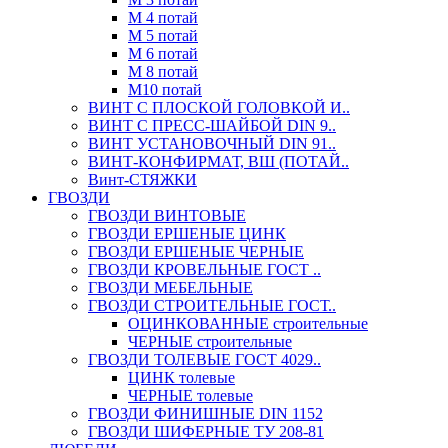
М 4 потай
М 5 потай
М 6 потай
М 8 потай
М10 потай
ВИНТ С ПЛОСКОЙ ГОЛОВКОЙ И..
ВИНТ С ПРЕСС-ШАЙБОЙ DIN 9..
ВИНТ УСТАНОВОЧНЫЙ DIN 91..
ВИНТ-КОНФИРМАТ, ВШ (ПОТАЙ..
Винт-СТЯЖКИ
ГВОЗДИ
ГВОЗДИ ВИНТОВЫЕ
ГВОЗДИ ЕРШЕНЫЕ ЦИНК
ГВОЗДИ ЕРШЕНЫЕ ЧЕРНЫЕ
ГВОЗДИ КРОВЕЛЬНЫЕ ГОСТ ..
ГВОЗДИ МЕБЕЛЬНЫЕ
ГВОЗДИ СТРОИТЕЛЬНЫЕ ГОСТ..
ОЦИНКОВАННЫЕ строительные
ЧЕРНЫЕ строительные
ГВОЗДИ ТОЛЕВЫЕ ГОСТ 4029..
ЦИНК толевые
ЧЕРНЫЕ толевые
ГВОЗДИ ФИНИШНЫЕ DIN 1152
ГВОЗДИ ШИФЕРНЫЕ ТУ 208-81