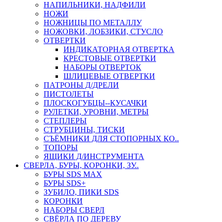
НАПИЛЬНИКИ, НАДФИЛИ
НОЖИ
НОЖНИЦЫ ПО МЕТАЛЛУ
НОЖОВКИ, ЛОБЗИКИ, СТУСЛО
ОТВЕРТКИ
ИНДИКАТОРНАЯ ОТВЕРТКА
КРЕСТОВЫЕ ОТВЕРТКИ
НАБОРЫ ОТВЕРТОК
ШЛИЦЕВЫЕ ОТВЕРТКИ
ПАТРОНЫ Д/ДРЕЛИ
ПИСТОЛЕТЫ
ПЛОСКОГУБЦЫ--КУСАЧКИ
РУЛЕТКИ, УРОВНИ, МЕТРЫ
СТЕПЛЕРЫ
СТРУБЦИНЫ, ТИСКИ
СЪЁМНИКИ ДЛЯ СТОПОРНЫХ КО..
ТОПОРЫ
ЯЩИКИ Д/ИНСТРУМЕНТА
СВЕРЛА, БУРЫ, КОРОНКИ, ЗУ..
БУРЫ SDS MAX
БУРЫ SDS+
ЗУБИЛО, ПИКИ SDS
КОРОНКИ
НАБОРЫ СВЕРЛ
СВЁРЛА ПО ДЕРЕВУ