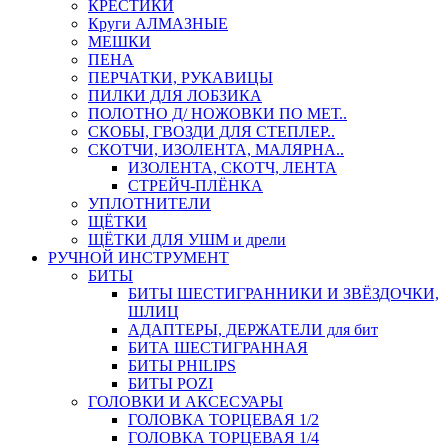
КРЕСТИКИ
Круги АЛМАЗНЫЕ
МЕШКИ
ПЕНА
ПЕРЧАТКИ, РУКАВИЦЫ
ПИЛКИ ДЛЯ ЛОБЗИКА
ПОЛОТНО Д/ НОЖОВКИ ПО МЕТ..
СКОБЫ, ГВОЗДИ ДЛЯ СТЕПЛЕР..
СКОТЧИ, ИЗОЛЕНТА, МАЛЯРНА..
ИЗОЛЕНТА, СКОТЧ, ЛЕНТА
СТРЕЙЧ-ПЛЁНКА
УПЛОТНИТЕЛИ
ЩЁТКИ
ЩЁТКИ ДЛЯ УШМ и дрели
РУЧНОЙ ИНСТРУМЕНТ
БИТЫ
БИТЫ ШЕСТИГРАННИКИ И ЗВЁЗДОЧКИ,
ШЛИЦ
АДАПТЕРЫ, ДЕРЖАТЕЛИ для бит
БИТА ШЕСТИГРАННАЯ
БИТЫ PHILIPS
БИТЫ POZI
ГОЛОВКИ И АКСЕСУАРЫ
ГОЛОВКА ТОРЦЕВАЯ 1/2
ГОЛОВКА ТОРЦЕВАЯ 1/4