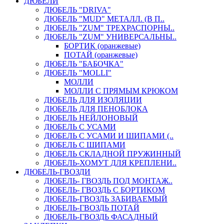
ДЮБЕЛИ
ДЮБЕЛЬ "DRIVA"
ДЮБЕЛЬ "MUD" МЕТАЛЛ. (В П..
ДЮБЕЛЬ "ZUM" ТРЕХРАСПОРНЫ..
ДЮБЕЛЬ "ZUM" УНИВЕРСАЛЬНЫ..
БОРТИК (оранжевые)
ПОТАЙ (оранжевые)
ДЮБЕЛЬ "БАБОЧКА"
ДЮБЕЛЬ "МOLLI"
МОЛЛИ
МОЛЛИ С ПРЯМЫМ КРЮКОМ
ДЮБЕЛЬ ДЛЯ ИЗОЛЯЦИИ
ДЮБЕЛЬ ДЛЯ ПЕНОБЛОКА
ДЮБЕЛЬ НЕЙЛОНОВЫЙ
ДЮБЕЛЬ С УСАМИ
ДЮБЕЛЬ С УСАМИ И ШИПАМИ (..
ДЮБЕЛЬ С ШИПАМИ
ДЮБЕЛЬ СКЛАДНОЙ ПРУЖИННЫЙ
ДЮБЕЛЬ-ХОМУТ ДЛЯ КРЕПЛЕНИ..
ДЮБЕЛЬ-ГВОЗДИ
ДЮБЕЛЬ- ГВОЗДЬ ПОД МОНТАЖ..
ДЮБЕЛЬ- ГВОЗДЬ С БОРТИКОМ
ДЮБЕЛЬ-ГВОЗДЬ ЗАБИВАЕМЫЙ
ДЮБЕЛЬ-ГВОЗДЬ ПОТАЙ
ДЮБЕЛЬ-ГВОЗДЬ ФАСАДНЫЙ