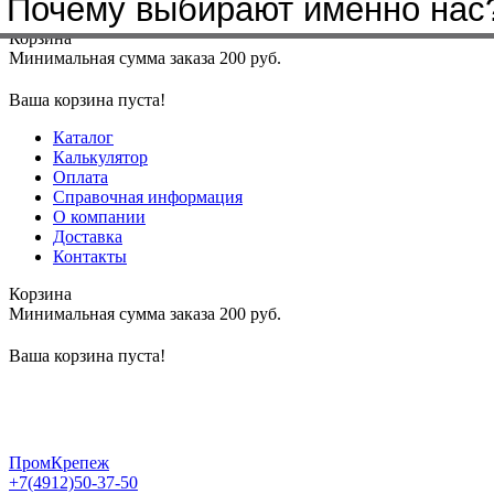
Почему выбирают именно нас
Меню
+7(4912)50-37-50
sbit@krep62.ru
Корзина
Минимальная сумма заказа 200 руб.
Ваша корзина пуста!
Каталог
Калькулятор
Оплата
Справочная информация
О компании
Доставка
Контакты
Корзина
Минимальная сумма заказа 200 руб.
Ваша корзина пуста!
ПромКрепеж
+7(4912)50-37-50