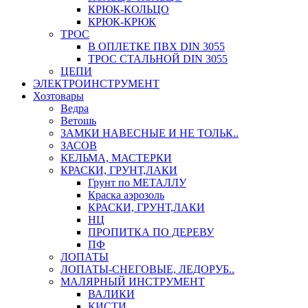
КРЮК-КОЛЬЦО
КРЮК-КРЮК
ТРОС
В ОПЛЕТКЕ ПВХ DIN 3055
ТРОС СТАЛЬНОЙ DIN 3055
ЦЕПИ
ЭЛЕКТРОИНСТРУМЕНТ
Хозтовары
Ведра
Ветошь
ЗАМКИ НАВЕСНЫЕ И НЕ ТОЛЬК..
ЗАСОВ
КЕЛЬМА, МАСТЕРКИ
КРАСКИ, ГРУНТ,ЛАКИ
Грунт по МЕТАЛЛУ
Краска аэрозоль
КРАСКИ, ГРУНТ,ЛАКИ
НЦ
ПРОПИТКА ПО ДЕРЕВУ
ПФ
ЛОПАТЫ
ЛОПАТЫ-СНЕГОВЫЕ, ЛЕДОРУБ..
МАЛЯРНЫЙ ИНСТРУМЕНТ
ВАЛИКИ
КИСТИ