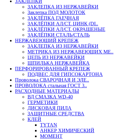
ЗАКЛЕПКИ
ЗАКЛЕПКА ИЗ НЕРЖАВЕЙКИ
Заклепка ПОД МОЛОТОК
ЗАКЛЁПКА ГАЕЧНАЯ
ЗАКЛЁПКИ АЛ/СТ. ЦИНК (DI..
ЗАКЛЁПКИ АЛ/СТ. ОКРАШЕНЫЕ
ЗАКЛЁПКИ СТАЛЬ/СТАЛЬ
НЕРЖАВЕЮЩИЙ КРЕПЕЖ
ЗАКЛЕПКА ИЗ НЕРЖАВЕЙКИ
МЕТРИКА ИЗ НЕРЖАВЕЮЩИХ МЕ..
ЦЕПЬ ИЗ НЕРЖАВЕЙКИ
ШПИЛЬКА НЕРЖАВЕЙКА
ПЕРФОРИРОВАННЫЙ КРЕПЕЖ
ПОДВЕС ДЛЯ ГИПСОКАРТОНА
Проволока СВАРОЧНАЯ И ЭЛЕ..
ПРОВОЛОКА стальная ГОСТ 3..
РАСХОДНЫЕ МАТЕРИАЛЫ
ВД СМАЗКА WD-40
ГЕРМЕТИКИ
ДИСКОВАЯ ПИЛА
ЗАЩИТНЫЕ СРЕДСТВА
КЛЕЙ
TYTAN
АНКЕР ХИМИЧЕСКИЙ
МОМЕНТ