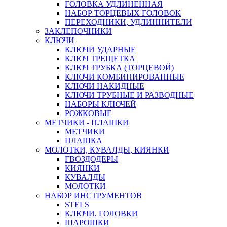
ГОЛОВКА УДЛИНЕННАЯ
НАБОР ТОРЦЕВЫХ ГОЛОВОК
ПЕРЕХОДНИКИ, УДЛИННИТЕЛИ
ЗАКЛЕПОЧНИКИ
КЛЮЧИ
КЛЮЧИ УДАРНЫЕ
КЛЮЧ ТРЕЩЕТКА
КЛЮЧ ТРУБКА (ТОРЦЕВОЙ)
КЛЮЧИ КОМБИНИРОВАННЫЕ
КЛЮЧИ НАКИДНЫЕ
КЛЮЧИ ТРУБНЫЕ И РАЗВОДНЫЕ
НАБОРЫ КЛЮЧЕЙ
РОЖКОВЫЕ
МЕТЧИКИ - ПЛАШКИ
МЕТЧИКИ
ПЛАШКА
МОЛОТКИ, КУВАЛДЫ, КИЯНКИ
ГВОЗДОДЕРЫ
КИЯНКИ
КУВАЛДЫ
МОЛОТКИ
НАБОР ИНСТРУМЕНТОВ
STELS
КЛЮЧИ, ГОЛОВКИ
ШАРОШКИ