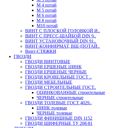
М 4 потай
М 5 потай
М 6 потай
М 8 потай
М10 потай
ВИНТ С ПЛОСКОЙ ГОЛОВКОЙ И..
ВИНТ С ПРЕСС-ШАЙБОЙ DIN 9..
ВИНТ УСТАНОВОЧНЫЙ DIN 91..
ВИНТ-КОНФИРМАТ, ВШ (ПОТАЙ..
Винт-СТЯЖКИ
ГВОЗДИ
ГВОЗДИ ВИНТОВЫЕ
ГВОЗДИ ЕРШЕНЫЕ ЦИНК
ГВОЗДИ ЕРШЕНЫЕ ЧЕРНЫЕ
ГВОЗДИ КРОВЕЛЬНЫЕ ГОСТ ..
ГВОЗДИ МЕБЕЛЬНЫЕ
ГВОЗДИ СТРОИТЕЛЬНЫЕ ГОСТ..
ОЦИНКОВАННЫЕ строительные
ЧЕРНЫЕ строительные
ГВОЗДИ ТОЛЕВЫЕ ГОСТ 4029..
ЦИНК толевые
ЧЕРНЫЕ толевые
ГВОЗДИ ФИНИШНЫЕ DIN 1152
ГВОЗДИ ШИФЕРНЫЕ ТУ 208-81