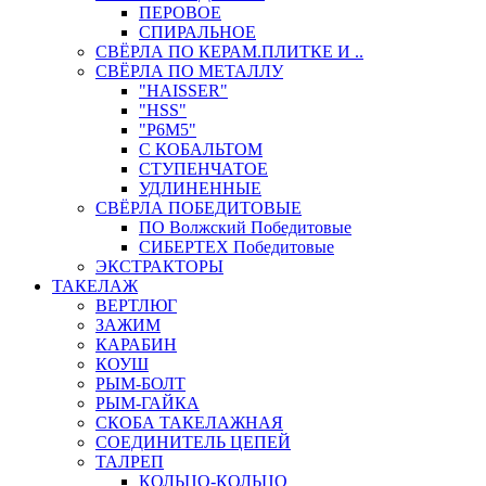
ПЕРОВОЕ
СПИРАЛЬНОЕ
СВЁРЛА ПО КЕРАМ.ПЛИТКЕ И ..
СВЁРЛА ПО МЕТАЛЛУ
"HAISSER"
"HSS"
"Р6М5"
С КОБАЛЬТОМ
СТУПЕНЧАТОЕ
УДЛИНЕННЫЕ
СВЁРЛА ПОБЕДИТОВЫЕ
ПО Волжский Победитовые
СИБЕРТЕХ Победитовые
ЭКСТРАКТОРЫ
ТАКЕЛАЖ
ВЕРТЛЮГ
ЗАЖИМ
КАРАБИН
КОУШ
РЫМ-БОЛТ
РЫМ-ГАЙКА
СКОБА ТАКЕЛАЖНАЯ
СОЕДИНИТЕЛЬ ЦЕПЕЙ
ТАЛРЕП
КОЛЬЦО-КОЛЬЦО