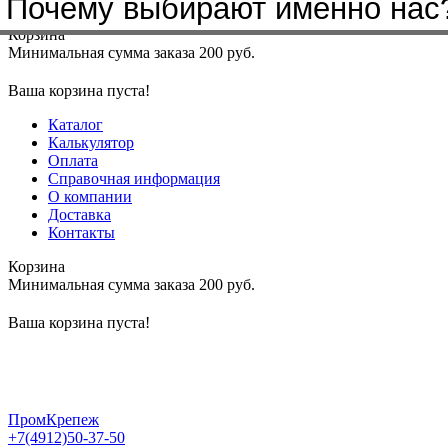
Почему выбирают именно нас
Меню
+7(4912)50-37-50
sbit@krep62.ru
Корзина
Минимальная сумма заказа 200 руб.
Ваша корзина пуста!
Каталог
Калькулятор
Оплата
Справочная информация
О компании
Доставка
Контакты
Корзина
Минимальная сумма заказа 200 руб.
Ваша корзина пуста!
ПромКрепеж
+7(4912)50-37-50