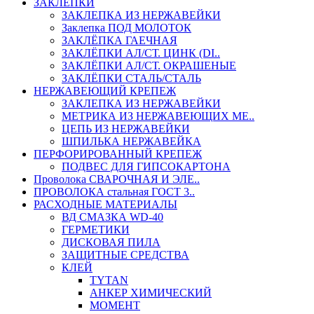
ЗАКЛЕПКИ
ЗАКЛЕПКА ИЗ НЕРЖАВЕЙКИ
Заклепка ПОД МОЛОТОК
ЗАКЛЁПКА ГАЕЧНАЯ
ЗАКЛЁПКИ АЛ/СТ. ЦИНК (DI..
ЗАКЛЁПКИ АЛ/СТ. ОКРАШЕНЫЕ
ЗАКЛЁПКИ СТАЛЬ/СТАЛЬ
НЕРЖАВЕЮЩИЙ КРЕПЕЖ
ЗАКЛЕПКА ИЗ НЕРЖАВЕЙКИ
МЕТРИКА ИЗ НЕРЖАВЕЮЩИХ МЕ..
ЦЕПЬ ИЗ НЕРЖАВЕЙКИ
ШПИЛЬКА НЕРЖАВЕЙКА
ПЕРФОРИРОВАННЫЙ КРЕПЕЖ
ПОДВЕС ДЛЯ ГИПСОКАРТОНА
Проволока СВАРОЧНАЯ И ЭЛЕ..
ПРОВОЛОКА стальная ГОСТ 3..
РАСХОДНЫЕ МАТЕРИАЛЫ
ВД СМАЗКА WD-40
ГЕРМЕТИКИ
ДИСКОВАЯ ПИЛА
ЗАЩИТНЫЕ СРЕДСТВА
КЛЕЙ
TYTAN
АНКЕР ХИМИЧЕСКИЙ
МОМЕНТ