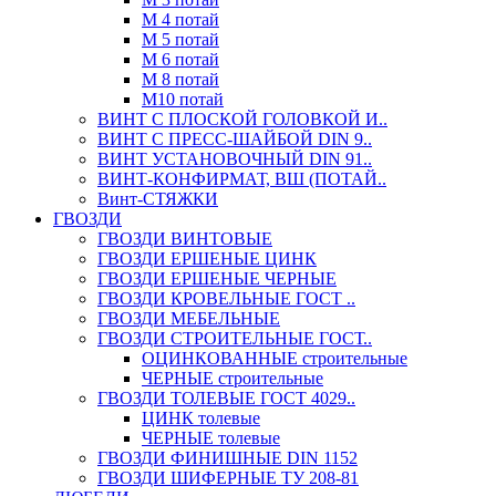
М 4 потай
М 5 потай
М 6 потай
М 8 потай
М10 потай
ВИНТ С ПЛОСКОЙ ГОЛОВКОЙ И..
ВИНТ С ПРЕСС-ШАЙБОЙ DIN 9..
ВИНТ УСТАНОВОЧНЫЙ DIN 91..
ВИНТ-КОНФИРМАТ, ВШ (ПОТАЙ..
Винт-СТЯЖКИ
ГВОЗДИ
ГВОЗДИ ВИНТОВЫЕ
ГВОЗДИ ЕРШЕНЫЕ ЦИНК
ГВОЗДИ ЕРШЕНЫЕ ЧЕРНЫЕ
ГВОЗДИ КРОВЕЛЬНЫЕ ГОСТ ..
ГВОЗДИ МЕБЕЛЬНЫЕ
ГВОЗДИ СТРОИТЕЛЬНЫЕ ГОСТ..
ОЦИНКОВАННЫЕ строительные
ЧЕРНЫЕ строительные
ГВОЗДИ ТОЛЕВЫЕ ГОСТ 4029..
ЦИНК толевые
ЧЕРНЫЕ толевые
ГВОЗДИ ФИНИШНЫЕ DIN 1152
ГВОЗДИ ШИФЕРНЫЕ ТУ 208-81