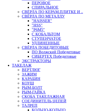
ПЕРОВОЕ
СПИРАЛЬНОЕ
СВЁРЛА ПО КЕРАМ.ПЛИТКЕ И ..
СВЁРЛА ПО МЕТАЛЛУ
"HAISSER"
"HSS"
"Р6М5"
С КОБАЛЬТОМ
СТУПЕНЧАТОЕ
УДЛИНЕННЫЕ
СВЁРЛА ПОБЕДИТОВЫЕ
ПО Волжский Победитовые
СИБЕРТЕХ Победитовые
ЭКСТРАКТОРЫ
ТАКЕЛАЖ
ВЕРТЛЮГ
ЗАЖИМ
КАРАБИН
КОУШ
РЫМ-БОЛТ
РЫМ-ГАЙКА
СКОБА ТАКЕЛАЖНАЯ
СОЕДИНИТЕЛЬ ЦЕПЕЙ
ТАЛРЕП
КОЛЬЦО-КОЛЬЦО