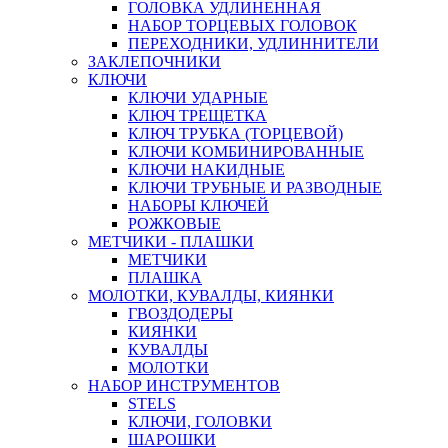
ГОЛОВКА УДЛИНЕННАЯ
НАБОР ТОРЦЕВЫХ ГОЛОВОК
ПЕРЕХОДНИКИ, УДЛИННИТЕЛИ
ЗАКЛЕПОЧНИКИ
КЛЮЧИ
КЛЮЧИ УДАРНЫЕ
КЛЮЧ ТРЕЩЕТКА
КЛЮЧ ТРУБКА (ТОРЦЕВОЙ)
КЛЮЧИ КОМБИНИРОВАННЫЕ
КЛЮЧИ НАКИДНЫЕ
КЛЮЧИ ТРУБНЫЕ И РАЗВОДНЫЕ
НАБОРЫ КЛЮЧЕЙ
РОЖКОВЫЕ
МЕТЧИКИ - ПЛАШКИ
МЕТЧИКИ
ПЛАШКА
МОЛОТКИ, КУВАЛДЫ, КИЯНКИ
ГВОЗДОДЕРЫ
КИЯНКИ
КУВАЛДЫ
МОЛОТКИ
НАБОР ИНСТРУМЕНТОВ
STELS
КЛЮЧИ, ГОЛОВКИ
ШАРОШКИ