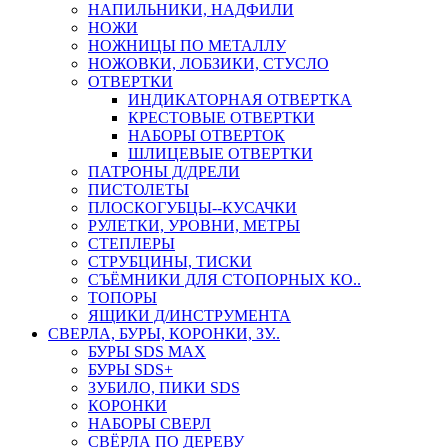
НАПИЛЬНИКИ, НАДФИЛИ
НОЖИ
НОЖНИЦЫ ПО МЕТАЛЛУ
НОЖОВКИ, ЛОБЗИКИ, СТУСЛО
ОТВЕРТКИ
ИНДИКАТОРНАЯ ОТВЕРТКА
КРЕСТОВЫЕ ОТВЕРТКИ
НАБОРЫ ОТВЕРТОК
ШЛИЦЕВЫЕ ОТВЕРТКИ
ПАТРОНЫ Д/ДРЕЛИ
ПИСТОЛЕТЫ
ПЛОСКОГУБЦЫ--КУСАЧКИ
РУЛЕТКИ, УРОВНИ, МЕТРЫ
СТЕПЛЕРЫ
СТРУБЦИНЫ, ТИСКИ
СЪЁМНИКИ ДЛЯ СТОПОРНЫХ КО..
ТОПОРЫ
ЯЩИКИ Д/ИНСТРУМЕНТА
СВЕРЛА, БУРЫ, КОРОНКИ, ЗУ..
БУРЫ SDS MAX
БУРЫ SDS+
ЗУБИЛО, ПИКИ SDS
КОРОНКИ
НАБОРЫ СВЕРЛ
СВЁРЛА ПО ДЕРЕВУ