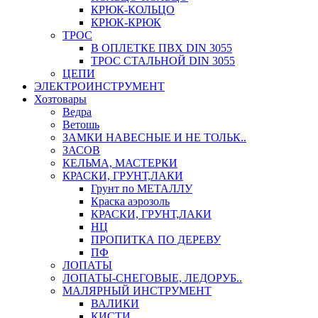
КРЮК-КОЛЬЦО
КРЮК-КРЮК
ТРОС
В ОПЛЕТКЕ ПВХ DIN 3055
ТРОС СТАЛЬНОЙ DIN 3055
ЦЕПИ
ЭЛЕКТРОИНСТРУМЕНТ
Хозтовары
Ведра
Ветошь
ЗАМКИ НАВЕСНЫЕ И НЕ ТОЛЬК..
ЗАСОВ
КЕЛЬМА, МАСТЕРКИ
КРАСКИ, ГРУНТ,ЛАКИ
Грунт по МЕТАЛЛУ
Краска аэрозоль
КРАСКИ, ГРУНТ,ЛАКИ
НЦ
ПРОПИТКА ПО ДЕРЕВУ
ПФ
ЛОПАТЫ
ЛОПАТЫ-СНЕГОВЫЕ, ЛЕДОРУБ..
МАЛЯРНЫЙ ИНСТРУМЕНТ
ВАЛИКИ
КИСТИ