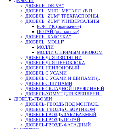
ДЮБЕЛИ
ДЮБЕЛЬ "DRIVA"
ДЮБЕЛЬ "MUD" МЕТАЛЛ. (В П..
ДЮБЕЛЬ "ZUM" ТРЕХРАСПОРНЫ..
ДЮБЕЛЬ "ZUM" УНИВЕРСАЛЬНЫ..
БОРТИК (оранжевые)
ПОТАЙ (оранжевые)
ДЮБЕЛЬ "БАБОЧКА"
ДЮБЕЛЬ "МOLLI"
МОЛЛИ
МОЛЛИ С ПРЯМЫМ КРЮКОМ
ДЮБЕЛЬ ДЛЯ ИЗОЛЯЦИИ
ДЮБЕЛЬ ДЛЯ ПЕНОБЛОКА
ДЮБЕЛЬ НЕЙЛОНОВЫЙ
ДЮБЕЛЬ С УСАМИ
ДЮБЕЛЬ С УСАМИ И ШИПАМИ (..
ДЮБЕЛЬ С ШИПАМИ
ДЮБЕЛЬ СКЛАДНОЙ ПРУЖИННЫЙ
ДЮБЕЛЬ-ХОМУТ ДЛЯ КРЕПЛЕНИ..
ДЮБЕЛЬ-ГВОЗДИ
ДЮБЕЛЬ- ГВОЗДЬ ПОД МОНТАЖ..
ДЮБЕЛЬ- ГВОЗДЬ С БОРТИКОМ
ДЮБЕЛЬ-ГВОЗДЬ ЗАБИВАЕМЫЙ
ДЮБЕЛЬ-ГВОЗДЬ ПОТАЙ
ДЮБЕЛЬ-ГВОЗДЬ ФАСАДНЫЙ