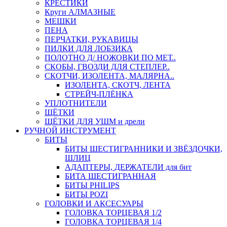
КРЕСТИКИ
Круги АЛМАЗНЫЕ
МЕШКИ
ПЕНА
ПЕРЧАТКИ, РУКАВИЦЫ
ПИЛКИ ДЛЯ ЛОБЗИКА
ПОЛОТНО Д/ НОЖОВКИ ПО МЕТ..
СКОБЫ, ГВОЗДИ ДЛЯ СТЕПЛЕР..
СКОТЧИ, ИЗОЛЕНТА, МАЛЯРНА..
ИЗОЛЕНТА, СКОТЧ, ЛЕНТА
СТРЕЙЧ-ПЛЁНКА
УПЛОТНИТЕЛИ
ЩЁТКИ
ЩЁТКИ ДЛЯ УШМ и дрели
РУЧНОЙ ИНСТРУМЕНТ
БИТЫ
БИТЫ ШЕСТИГРАННИКИ И ЗВЁЗДОЧКИ,
ШЛИЦ
АДАПТЕРЫ, ДЕРЖАТЕЛИ для бит
БИТА ШЕСТИГРАННАЯ
БИТЫ PHILIPS
БИТЫ POZI
ГОЛОВКИ И АКСЕСУАРЫ
ГОЛОВКА ТОРЦЕВАЯ 1/2
ГОЛОВКА ТОРЦЕВАЯ 1/4