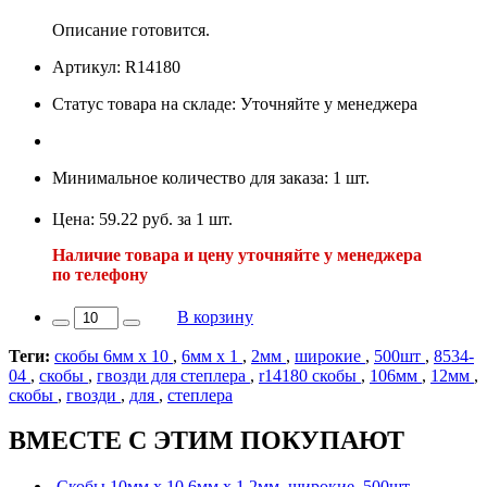
Описание готовится.
Артикул: R14180
Статус товара на складе: Уточняйте у менеджера
Минимальное количество для заказа: 1 шт.
Цена: 59.22 руб. за 1 шт.
Наличие товара и цену уточняйте у менеджера
по телефону
В корзину
Теги:
скобы 6мм х 10
,
6мм х 1
,
2мм
,
широкие
,
500шт
,
8534-
04
,
скобы
,
гвозди для степлера
,
r14180 скобы
,
106мм
,
12мм
,
скобы
,
гвозди
,
для
,
степлера
ВМЕСТЕ С ЭТИМ ПОКУПАЮТ
Скобы 10мм х 10,6мм х 1,2мм, широкие, 500шт