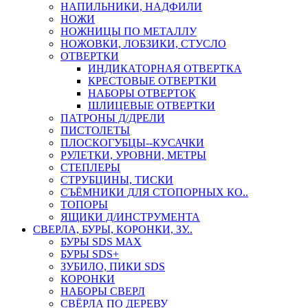
НАПИЛЬНИКИ, НАДФИЛИ
НОЖИ
НОЖНИЦЫ ПО МЕТАЛЛУ
НОЖОВКИ, ЛОБЗИКИ, СТУСЛО
ОТВЕРТКИ
ИНДИКАТОРНАЯ ОТВЕРТКА
КРЕСТОВЫЕ ОТВЕРТКИ
НАБОРЫ ОТВЕРТОК
ШЛИЦЕВЫЕ ОТВЕРТКИ
ПАТРОНЫ Д/ДРЕЛИ
ПИСТОЛЕТЫ
ПЛОСКОГУБЦЫ--КУСАЧКИ
РУЛЕТКИ, УРОВНИ, МЕТРЫ
СТЕПЛЕРЫ
СТРУБЦИНЫ, ТИСКИ
СЪЁМНИКИ ДЛЯ СТОПОРНЫХ КО..
ТОПОРЫ
ЯЩИКИ Д/ИНСТРУМЕНТА
СВЕРЛА, БУРЫ, КОРОНКИ, ЗУ..
БУРЫ SDS MAX
БУРЫ SDS+
ЗУБИЛО, ПИКИ SDS
КОРОНКИ
НАБОРЫ СВЕРЛ
СВЁРЛА ПО ДЕРЕВУ