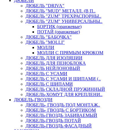
ДЮБЕЛИ
ДЮБЕЛЬ "DRIVA"
ДЮБЕЛЬ "MUD" МЕТАЛЛ. (В П..
ДЮБЕЛЬ "ZUM" ТРЕХРАСПОРНЫ..
ДЮБЕЛЬ "ZUM" УНИВЕРСАЛЬНЫ..
БОРТИК (оранжевые)
ПОТАЙ (оранжевые)
ДЮБЕЛЬ "БАБОЧКА"
ДЮБЕЛЬ "МOLLI"
МОЛЛИ
МОЛЛИ С ПРЯМЫМ КРЮКОМ
ДЮБЕЛЬ ДЛЯ ИЗОЛЯЦИИ
ДЮБЕЛЬ ДЛЯ ПЕНОБЛОКА
ДЮБЕЛЬ НЕЙЛОНОВЫЙ
ДЮБЕЛЬ С УСАМИ
ДЮБЕЛЬ С УСАМИ И ШИПАМИ (..
ДЮБЕЛЬ С ШИПАМИ
ДЮБЕЛЬ СКЛАДНОЙ ПРУЖИННЫЙ
ДЮБЕЛЬ-ХОМУТ ДЛЯ КРЕПЛЕНИ..
ДЮБЕЛЬ-ГВОЗДИ
ДЮБЕЛЬ- ГВОЗДЬ ПОД МОНТАЖ..
ДЮБЕЛЬ- ГВОЗДЬ С БОРТИКОМ
ДЮБЕЛЬ-ГВОЗДЬ ЗАБИВАЕМЫЙ
ДЮБЕЛЬ-ГВОЗДЬ ПОТАЙ
ДЮБЕЛЬ-ГВОЗДЬ ФАСАДНЫЙ