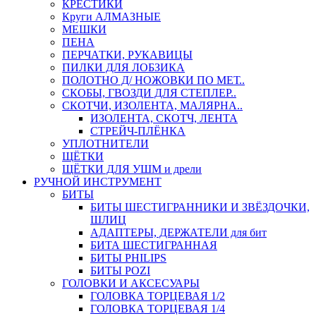
КРЕСТИКИ
Круги АЛМАЗНЫЕ
МЕШКИ
ПЕНА
ПЕРЧАТКИ, РУКАВИЦЫ
ПИЛКИ ДЛЯ ЛОБЗИКА
ПОЛОТНО Д/ НОЖОВКИ ПО МЕТ..
СКОБЫ, ГВОЗДИ ДЛЯ СТЕПЛЕР..
СКОТЧИ, ИЗОЛЕНТА, МАЛЯРНА..
ИЗОЛЕНТА, СКОТЧ, ЛЕНТА
СТРЕЙЧ-ПЛЁНКА
УПЛОТНИТЕЛИ
ЩЁТКИ
ЩЁТКИ ДЛЯ УШМ и дрели
РУЧНОЙ ИНСТРУМЕНТ
БИТЫ
БИТЫ ШЕСТИГРАННИКИ И ЗВЁЗДОЧКИ,
ШЛИЦ
АДАПТЕРЫ, ДЕРЖАТЕЛИ для бит
БИТА ШЕСТИГРАННАЯ
БИТЫ PHILIPS
БИТЫ POZI
ГОЛОВКИ И АКСЕСУАРЫ
ГОЛОВКА ТОРЦЕВАЯ 1/2
ГОЛОВКА ТОРЦЕВАЯ 1/4