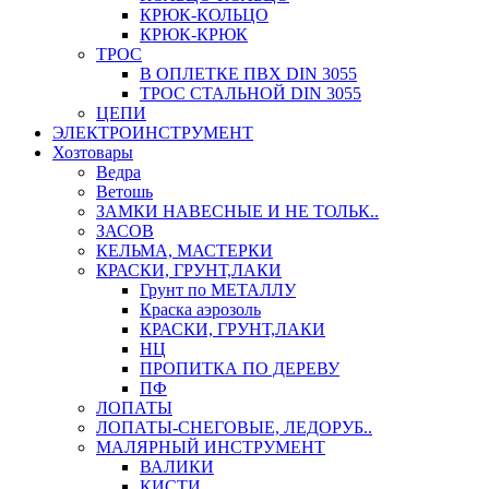
КРЮК-КОЛЬЦО
КРЮК-КРЮК
ТРОС
В ОПЛЕТКЕ ПВХ DIN 3055
ТРОС СТАЛЬНОЙ DIN 3055
ЦЕПИ
ЭЛЕКТРОИНСТРУМЕНТ
Хозтовары
Ведра
Ветошь
ЗАМКИ НАВЕСНЫЕ И НЕ ТОЛЬК..
ЗАСОВ
КЕЛЬМА, МАСТЕРКИ
КРАСКИ, ГРУНТ,ЛАКИ
Грунт по МЕТАЛЛУ
Краска аэрозоль
КРАСКИ, ГРУНТ,ЛАКИ
НЦ
ПРОПИТКА ПО ДЕРЕВУ
ПФ
ЛОПАТЫ
ЛОПАТЫ-СНЕГОВЫЕ, ЛЕДОРУБ..
МАЛЯРНЫЙ ИНСТРУМЕНТ
ВАЛИКИ
КИСТИ