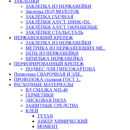
ЗАКЛЕПКИ
ЗАКЛЕПКА ИЗ НЕРЖАВЕЙКИ
Заклепка ПОД МОЛОТОК
ЗАКЛЁПКА ГАЕЧНАЯ
ЗАКЛЁПКИ АЛ/СТ. ЦИНК (DI..
ЗАКЛЁПКИ АЛ/СТ. ОКРАШЕНЫЕ
ЗАКЛЁПКИ СТАЛЬ/СТАЛЬ
НЕРЖАВЕЮЩИЙ КРЕПЕЖ
ЗАКЛЕПКА ИЗ НЕРЖАВЕЙКИ
МЕТРИКА ИЗ НЕРЖАВЕЮЩИХ МЕ..
ЦЕПЬ ИЗ НЕРЖАВЕЙКИ
ШПИЛЬКА НЕРЖАВЕЙКА
ПЕРФОРИРОВАННЫЙ КРЕПЕЖ
ПОДВЕС ДЛЯ ГИПСОКАРТОНА
Проволока СВАРОЧНАЯ И ЭЛЕ..
ПРОВОЛОКА стальная ГОСТ 3..
РАСХОДНЫЕ МАТЕРИАЛЫ
ВД СМАЗКА WD-40
ГЕРМЕТИКИ
ДИСКОВАЯ ПИЛА
ЗАЩИТНЫЕ СРЕДСТВА
КЛЕЙ
TYTAN
АНКЕР ХИМИЧЕСКИЙ
МОМЕНТ