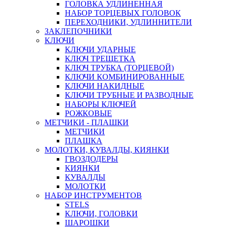
ГОЛОВКА УДЛИНЕННАЯ
НАБОР ТОРЦЕВЫХ ГОЛОВОК
ПЕРЕХОДНИКИ, УДЛИННИТЕЛИ
ЗАКЛЕПОЧНИКИ
КЛЮЧИ
КЛЮЧИ УДАРНЫЕ
КЛЮЧ ТРЕЩЕТКА
КЛЮЧ ТРУБКА (ТОРЦЕВОЙ)
КЛЮЧИ КОМБИНИРОВАННЫЕ
КЛЮЧИ НАКИДНЫЕ
КЛЮЧИ ТРУБНЫЕ И РАЗВОДНЫЕ
НАБОРЫ КЛЮЧЕЙ
РОЖКОВЫЕ
МЕТЧИКИ - ПЛАШКИ
МЕТЧИКИ
ПЛАШКА
МОЛОТКИ, КУВАЛДЫ, КИЯНКИ
ГВОЗДОДЕРЫ
КИЯНКИ
КУВАЛДЫ
МОЛОТКИ
НАБОР ИНСТРУМЕНТОВ
STELS
КЛЮЧИ, ГОЛОВКИ
ШАРОШКИ