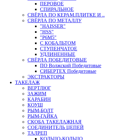
ПЕРОВОЕ
СПИРАЛЬНОЕ
СВЁРЛА ПО КЕРАМ.ПЛИТКЕ И ..
СВЁРЛА ПО МЕТАЛЛУ
"HAISSER"
"HSS"
"Р6М5"
С КОБАЛЬТОМ
СТУПЕНЧАТОЕ
УДЛИНЕННЫЕ
СВЁРЛА ПОБЕДИТОВЫЕ
ПО Волжский Победитовые
СИБЕРТЕХ Победитовые
ЭКСТРАКТОРЫ
ТАКЕЛАЖ
ВЕРТЛЮГ
ЗАЖИМ
КАРАБИН
КОУШ
РЫМ-БОЛТ
РЫМ-ГАЙКА
СКОБА ТАКЕЛАЖНАЯ
СОЕДИНИТЕЛЬ ЦЕПЕЙ
ТАЛРЕП
КОЛЬЦО-КОЛЬЦО