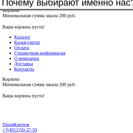
Почему выбирают именно нас
Меню
+7(4912)50-37-50
sbit@krep62.ru
Корзина
Минимальная сумма заказа 200 руб.
Ваша корзина пуста!
Каталог
Калькулятор
Оплата
Справочная информация
О компании
Доставка
Контакты
Корзина
Минимальная сумма заказа 200 руб.
Ваша корзина пуста!
ПромКрепеж
+7(4912)50-37-50