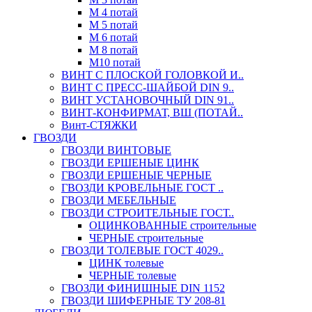
М 4 потай
М 5 потай
М 6 потай
М 8 потай
М10 потай
ВИНТ С ПЛОСКОЙ ГОЛОВКОЙ И..
ВИНТ С ПРЕСС-ШАЙБОЙ DIN 9..
ВИНТ УСТАНОВОЧНЫЙ DIN 91..
ВИНТ-КОНФИРМАТ, ВШ (ПОТАЙ..
Винт-СТЯЖКИ
ГВОЗДИ
ГВОЗДИ ВИНТОВЫЕ
ГВОЗДИ ЕРШЕНЫЕ ЦИНК
ГВОЗДИ ЕРШЕНЫЕ ЧЕРНЫЕ
ГВОЗДИ КРОВЕЛЬНЫЕ ГОСТ ..
ГВОЗДИ МЕБЕЛЬНЫЕ
ГВОЗДИ СТРОИТЕЛЬНЫЕ ГОСТ..
ОЦИНКОВАННЫЕ строительные
ЧЕРНЫЕ строительные
ГВОЗДИ ТОЛЕВЫЕ ГОСТ 4029..
ЦИНК толевые
ЧЕРНЫЕ толевые
ГВОЗДИ ФИНИШНЫЕ DIN 1152
ГВОЗДИ ШИФЕРНЫЕ ТУ 208-81