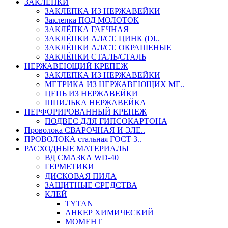
ЗАКЛЕПКИ
ЗАКЛЕПКА ИЗ НЕРЖАВЕЙКИ
Заклепка ПОД МОЛОТОК
ЗАКЛЁПКА ГАЕЧНАЯ
ЗАКЛЁПКИ АЛ/СТ. ЦИНК (DI..
ЗАКЛЁПКИ АЛ/СТ. ОКРАШЕНЫЕ
ЗАКЛЁПКИ СТАЛЬ/СТАЛЬ
НЕРЖАВЕЮЩИЙ КРЕПЕЖ
ЗАКЛЕПКА ИЗ НЕРЖАВЕЙКИ
МЕТРИКА ИЗ НЕРЖАВЕЮЩИХ МЕ..
ЦЕПЬ ИЗ НЕРЖАВЕЙКИ
ШПИЛЬКА НЕРЖАВЕЙКА
ПЕРФОРИРОВАННЫЙ КРЕПЕЖ
ПОДВЕС ДЛЯ ГИПСОКАРТОНА
Проволока СВАРОЧНАЯ И ЭЛЕ..
ПРОВОЛОКА стальная ГОСТ 3..
РАСХОДНЫЕ МАТЕРИАЛЫ
ВД СМАЗКА WD-40
ГЕРМЕТИКИ
ДИСКОВАЯ ПИЛА
ЗАЩИТНЫЕ СРЕДСТВА
КЛЕЙ
TYTAN
АНКЕР ХИМИЧЕСКИЙ
МОМЕНТ