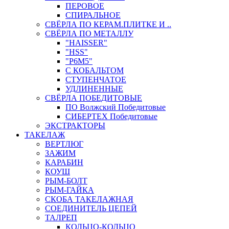
ПЕРОВОЕ
СПИРАЛЬНОЕ
СВЁРЛА ПО КЕРАМ.ПЛИТКЕ И ..
СВЁРЛА ПО МЕТАЛЛУ
"HAISSER"
"HSS"
"Р6М5"
С КОБАЛЬТОМ
СТУПЕНЧАТОЕ
УДЛИНЕННЫЕ
СВЁРЛА ПОБЕДИТОВЫЕ
ПО Волжский Победитовые
СИБЕРТЕХ Победитовые
ЭКСТРАКТОРЫ
ТАКЕЛАЖ
ВЕРТЛЮГ
ЗАЖИМ
КАРАБИН
КОУШ
РЫМ-БОЛТ
РЫМ-ГАЙКА
СКОБА ТАКЕЛАЖНАЯ
СОЕДИНИТЕЛЬ ЦЕПЕЙ
ТАЛРЕП
КОЛЬЦО-КОЛЬЦО