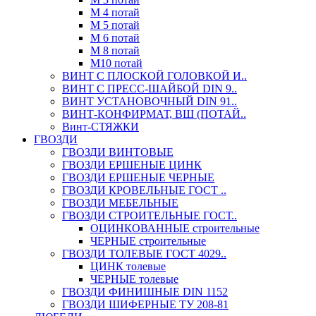
М 4 потай
М 5 потай
М 6 потай
М 8 потай
М10 потай
ВИНТ С ПЛОСКОЙ ГОЛОВКОЙ И..
ВИНТ С ПРЕСС-ШАЙБОЙ DIN 9..
ВИНТ УСТАНОВОЧНЫЙ DIN 91..
ВИНТ-КОНФИРМАТ, ВШ (ПОТАЙ..
Винт-СТЯЖКИ
ГВОЗДИ
ГВОЗДИ ВИНТОВЫЕ
ГВОЗДИ ЕРШЕНЫЕ ЦИНК
ГВОЗДИ ЕРШЕНЫЕ ЧЕРНЫЕ
ГВОЗДИ КРОВЕЛЬНЫЕ ГОСТ ..
ГВОЗДИ МЕБЕЛЬНЫЕ
ГВОЗДИ СТРОИТЕЛЬНЫЕ ГОСТ..
ОЦИНКОВАННЫЕ строительные
ЧЕРНЫЕ строительные
ГВОЗДИ ТОЛЕВЫЕ ГОСТ 4029..
ЦИНК толевые
ЧЕРНЫЕ толевые
ГВОЗДИ ФИНИШНЫЕ DIN 1152
ГВОЗДИ ШИФЕРНЫЕ ТУ 208-81