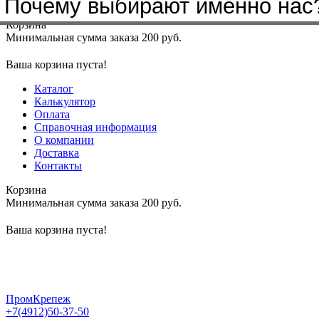
Почему выбирают именно нас
Меню
+7(4912)50-37-50
sbit@krep62.ru
Корзина
Минимальная сумма заказа 200 руб.
Ваша корзина пуста!
Каталог
Калькулятор
Оплата
Справочная информация
О компании
Доставка
Контакты
Корзина
Минимальная сумма заказа 200 руб.
Ваша корзина пуста!
ПромКрепеж
+7(4912)50-37-50