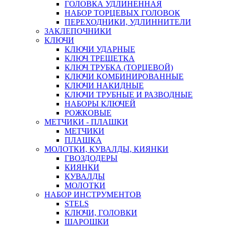
ГОЛОВКА УДЛИНЕННАЯ
НАБОР ТОРЦЕВЫХ ГОЛОВОК
ПЕРЕХОДНИКИ, УДЛИННИТЕЛИ
ЗАКЛЕПОЧНИКИ
КЛЮЧИ
КЛЮЧИ УДАРНЫЕ
КЛЮЧ ТРЕЩЕТКА
КЛЮЧ ТРУБКА (ТОРЦЕВОЙ)
КЛЮЧИ КОМБИНИРОВАННЫЕ
КЛЮЧИ НАКИДНЫЕ
КЛЮЧИ ТРУБНЫЕ И РАЗВОДНЫЕ
НАБОРЫ КЛЮЧЕЙ
РОЖКОВЫЕ
МЕТЧИКИ - ПЛАШКИ
МЕТЧИКИ
ПЛАШКА
МОЛОТКИ, КУВАЛДЫ, КИЯНКИ
ГВОЗДОДЕРЫ
КИЯНКИ
КУВАЛДЫ
МОЛОТКИ
НАБОР ИНСТРУМЕНТОВ
STELS
КЛЮЧИ, ГОЛОВКИ
ШАРОШКИ