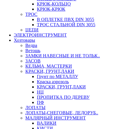
КРЮК-КОЛЬЦО
КРЮК-КРЮК
ТРОС
В ОПЛЕТКЕ ПВХ DIN 3055
ТРОС СТАЛЬНОЙ DIN 3055
ЦЕПИ
ЭЛЕКТРОИНСТРУМЕНТ
Хозтовары
Ведра
Ветошь
ЗАМКИ НАВЕСНЫЕ И НЕ ТОЛЬК..
ЗАСОВ
КЕЛЬМА, МАСТЕРКИ
КРАСКИ, ГРУНТ,ЛАКИ
Грунт по МЕТАЛЛУ
Краска аэрозоль
КРАСКИ, ГРУНТ,ЛАКИ
НЦ
ПРОПИТКА ПО ДЕРЕВУ
ПФ
ЛОПАТЫ
ЛОПАТЫ-СНЕГОВЫЕ, ЛЕДОРУБ..
МАЛЯРНЫЙ ИНСТРУМЕНТ
ВАЛИКИ
КИСТИ