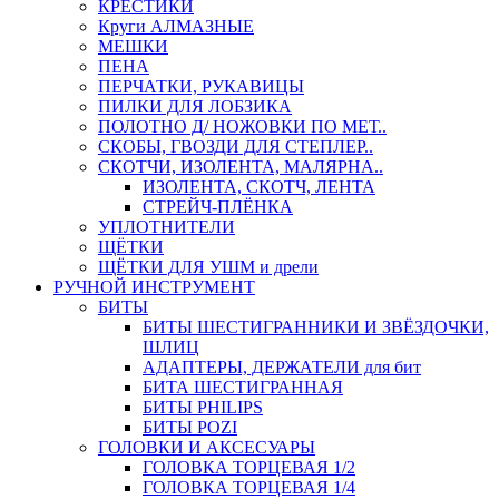
КРЕСТИКИ
Круги АЛМАЗНЫЕ
МЕШКИ
ПЕНА
ПЕРЧАТКИ, РУКАВИЦЫ
ПИЛКИ ДЛЯ ЛОБЗИКА
ПОЛОТНО Д/ НОЖОВКИ ПО МЕТ..
СКОБЫ, ГВОЗДИ ДЛЯ СТЕПЛЕР..
СКОТЧИ, ИЗОЛЕНТА, МАЛЯРНА..
ИЗОЛЕНТА, СКОТЧ, ЛЕНТА
СТРЕЙЧ-ПЛЁНКА
УПЛОТНИТЕЛИ
ЩЁТКИ
ЩЁТКИ ДЛЯ УШМ и дрели
РУЧНОЙ ИНСТРУМЕНТ
БИТЫ
БИТЫ ШЕСТИГРАННИКИ И ЗВЁЗДОЧКИ,
ШЛИЦ
АДАПТЕРЫ, ДЕРЖАТЕЛИ для бит
БИТА ШЕСТИГРАННАЯ
БИТЫ PHILIPS
БИТЫ POZI
ГОЛОВКИ И АКСЕСУАРЫ
ГОЛОВКА ТОРЦЕВАЯ 1/2
ГОЛОВКА ТОРЦЕВАЯ 1/4