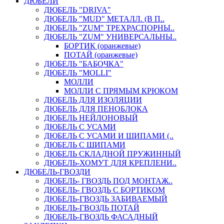
ДЮБЕЛИ
ДЮБЕЛЬ "DRIVA"
ДЮБЕЛЬ "MUD" МЕТАЛЛ. (В П..
ДЮБЕЛЬ "ZUM" ТРЕХРАСПОРНЫ..
ДЮБЕЛЬ "ZUM" УНИВЕРСАЛЬНЫ..
БОРТИК (оранжевые)
ПОТАЙ (оранжевые)
ДЮБЕЛЬ "БАБОЧКА"
ДЮБЕЛЬ "МOLLI"
МОЛЛИ
МОЛЛИ С ПРЯМЫМ КРЮКОМ
ДЮБЕЛЬ ДЛЯ ИЗОЛЯЦИИ
ДЮБЕЛЬ ДЛЯ ПЕНОБЛОКА
ДЮБЕЛЬ НЕЙЛОНОВЫЙ
ДЮБЕЛЬ С УСАМИ
ДЮБЕЛЬ С УСАМИ И ШИПАМИ (..
ДЮБЕЛЬ С ШИПАМИ
ДЮБЕЛЬ СКЛАДНОЙ ПРУЖИННЫЙ
ДЮБЕЛЬ-ХОМУТ ДЛЯ КРЕПЛЕНИ..
ДЮБЕЛЬ-ГВОЗДИ
ДЮБЕЛЬ- ГВОЗДЬ ПОД МОНТАЖ..
ДЮБЕЛЬ- ГВОЗДЬ С БОРТИКОМ
ДЮБЕЛЬ-ГВОЗДЬ ЗАБИВАЕМЫЙ
ДЮБЕЛЬ-ГВОЗДЬ ПОТАЙ
ДЮБЕЛЬ-ГВОЗДЬ ФАСАДНЫЙ