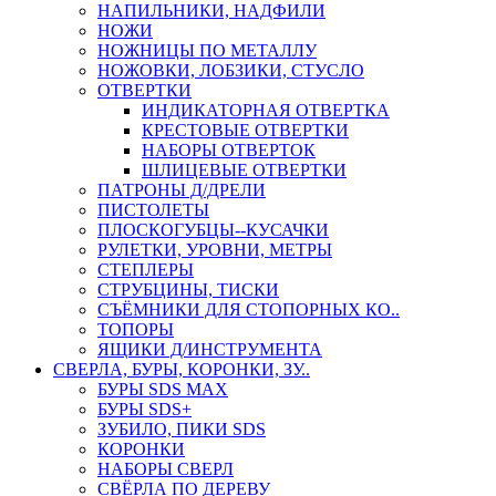
НАПИЛЬНИКИ, НАДФИЛИ
НОЖИ
НОЖНИЦЫ ПО МЕТАЛЛУ
НОЖОВКИ, ЛОБЗИКИ, СТУСЛО
ОТВЕРТКИ
ИНДИКАТОРНАЯ ОТВЕРТКА
КРЕСТОВЫЕ ОТВЕРТКИ
НАБОРЫ ОТВЕРТОК
ШЛИЦЕВЫЕ ОТВЕРТКИ
ПАТРОНЫ Д/ДРЕЛИ
ПИСТОЛЕТЫ
ПЛОСКОГУБЦЫ--КУСАЧКИ
РУЛЕТКИ, УРОВНИ, МЕТРЫ
СТЕПЛЕРЫ
СТРУБЦИНЫ, ТИСКИ
СЪЁМНИКИ ДЛЯ СТОПОРНЫХ КО..
ТОПОРЫ
ЯЩИКИ Д/ИНСТРУМЕНТА
СВЕРЛА, БУРЫ, КОРОНКИ, ЗУ..
БУРЫ SDS MAX
БУРЫ SDS+
ЗУБИЛО, ПИКИ SDS
КОРОНКИ
НАБОРЫ СВЕРЛ
СВЁРЛА ПО ДЕРЕВУ