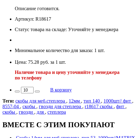
Описание готовится.
Артикул: R18617
Статус товара на складе: Уточняйте у менеджера
Минимальное количество для заказа: 1 шт.
Цена: 75.28 руб. за 1 шт.
Наличие товара и цену уточняйте у менеджера
по телефону
В корзину
Теги:
скобы для меб.степлера
,
12мм
,
тип 140
,
1000шт// фит
,
8557-04
,
скобы
,
гвозди для степлера
,
r18617 скобы
,
фит
,
скобы
,
гвозди
,
для
,
степлера
ВМЕСТЕ С ЭТИМ ПОКУПАЮТ
Скобы 14мм для меб.степлера, тип 53, 1000шт//MATRIX