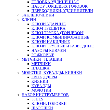
ГОЛОВКА УДЛИНЕННАЯ
НАБОР ТОРЦЕВЫХ ГОЛОВОК
ПЕРЕХОДНИКИ, УДЛИННИТЕЛИ
ЗАКЛЕПОЧНИКИ
КЛЮЧИ
КЛЮЧИ УДАРНЫЕ
КЛЮЧ ТРЕЩЕТКА
КЛЮЧ ТРУБКА (ТОРЦЕВОЙ)
КЛЮЧИ КОМБИНИРОВАННЫЕ
КЛЮЧИ НАКИДНЫЕ
КЛЮЧИ ТРУБНЫЕ И РАЗВОДНЫЕ
НАБОРЫ КЛЮЧЕЙ
РОЖКОВЫЕ
МЕТЧИКИ - ПЛАШКИ
МЕТЧИКИ
ПЛАШКА
МОЛОТКИ, КУВАЛДЫ, КИЯНКИ
ГВОЗДОДЕРЫ
КИЯНКИ
КУВАЛДЫ
МОЛОТКИ
НАБОР ИНСТРУМЕНТОВ
STELS
КЛЮЧИ, ГОЛОВКИ
ШАРОШКИ