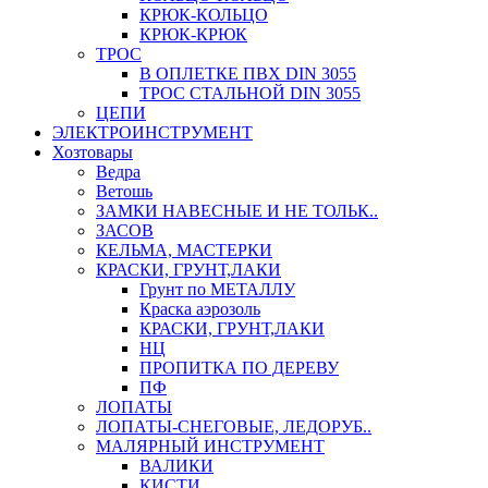
КРЮК-КОЛЬЦО
КРЮК-КРЮК
ТРОС
В ОПЛЕТКЕ ПВХ DIN 3055
ТРОС СТАЛЬНОЙ DIN 3055
ЦЕПИ
ЭЛЕКТРОИНСТРУМЕНТ
Хозтовары
Ведра
Ветошь
ЗАМКИ НАВЕСНЫЕ И НЕ ТОЛЬК..
ЗАСОВ
КЕЛЬМА, МАСТЕРКИ
КРАСКИ, ГРУНТ,ЛАКИ
Грунт по МЕТАЛЛУ
Краска аэрозоль
КРАСКИ, ГРУНТ,ЛАКИ
НЦ
ПРОПИТКА ПО ДЕРЕВУ
ПФ
ЛОПАТЫ
ЛОПАТЫ-СНЕГОВЫЕ, ЛЕДОРУБ..
МАЛЯРНЫЙ ИНСТРУМЕНТ
ВАЛИКИ
КИСТИ