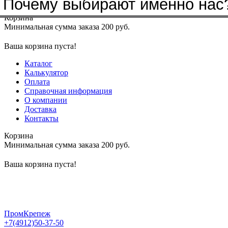
Почему выбирают именно нас
Меню
+7(4912)50-37-50
sbit@krep62.ru
Корзина
Минимальная сумма заказа 200 руб.
Ваша корзина пуста!
Каталог
Калькулятор
Оплата
Справочная информация
О компании
Доставка
Контакты
Корзина
Минимальная сумма заказа 200 руб.
Ваша корзина пуста!
ПромКрепеж
+7(4912)50-37-50