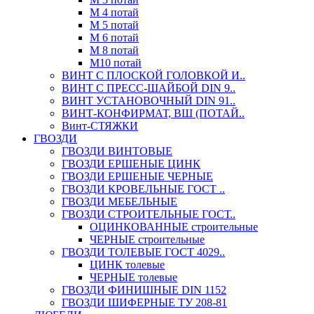
М 4 потай
М 5 потай
М 6 потай
М 8 потай
М10 потай
ВИНТ С ПЛОСКОЙ ГОЛОВКОЙ И..
ВИНТ С ПРЕСС-ШАЙБОЙ DIN 9..
ВИНТ УСТАНОВОЧНЫЙ DIN 91..
ВИНТ-КОНФИРМАТ, ВШ (ПОТАЙ..
Винт-СТЯЖКИ
ГВОЗДИ
ГВОЗДИ ВИНТОВЫЕ
ГВОЗДИ ЕРШЕНЫЕ ЦИНК
ГВОЗДИ ЕРШЕНЫЕ ЧЕРНЫЕ
ГВОЗДИ КРОВЕЛЬНЫЕ ГОСТ ..
ГВОЗДИ МЕБЕЛЬНЫЕ
ГВОЗДИ СТРОИТЕЛЬНЫЕ ГОСТ..
ОЦИНКОВАННЫЕ строительные
ЧЕРНЫЕ строительные
ГВОЗДИ ТОЛЕВЫЕ ГОСТ 4029..
ЦИНК толевые
ЧЕРНЫЕ толевые
ГВОЗДИ ФИНИШНЫЕ DIN 1152
ГВОЗДИ ШИФЕРНЫЕ ТУ 208-81