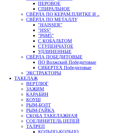
ПЕРОВОЕ
СПИРАЛЬНОЕ
СВЁРЛА ПО КЕРАМ.ПЛИТКЕ И ..
СВЁРЛА ПО МЕТАЛЛУ
"HAISSER"
"HSS"
"Р6М5"
С КОБАЛЬТОМ
СТУПЕНЧАТОЕ
УДЛИНЕННЫЕ
СВЁРЛА ПОБЕДИТОВЫЕ
ПО Волжский Победитовые
СИБЕРТЕХ Победитовые
ЭКСТРАКТОРЫ
ТАКЕЛАЖ
ВЕРТЛЮГ
ЗАЖИМ
КАРАБИН
КОУШ
РЫМ-БОЛТ
РЫМ-ГАЙКА
СКОБА ТАКЕЛАЖНАЯ
СОЕДИНИТЕЛЬ ЦЕПЕЙ
ТАЛРЕП
КОЛЬЦО-КОЛЬЦО