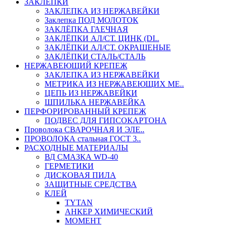
ЗАКЛЕПКИ
ЗАКЛЕПКА ИЗ НЕРЖАВЕЙКИ
Заклепка ПОД МОЛОТОК
ЗАКЛЁПКА ГАЕЧНАЯ
ЗАКЛЁПКИ АЛ/СТ. ЦИНК (DI..
ЗАКЛЁПКИ АЛ/СТ. ОКРАШЕНЫЕ
ЗАКЛЁПКИ СТАЛЬ/СТАЛЬ
НЕРЖАВЕЮЩИЙ КРЕПЕЖ
ЗАКЛЕПКА ИЗ НЕРЖАВЕЙКИ
МЕТРИКА ИЗ НЕРЖАВЕЮЩИХ МЕ..
ЦЕПЬ ИЗ НЕРЖАВЕЙКИ
ШПИЛЬКА НЕРЖАВЕЙКА
ПЕРФОРИРОВАННЫЙ КРЕПЕЖ
ПОДВЕС ДЛЯ ГИПСОКАРТОНА
Проволока СВАРОЧНАЯ И ЭЛЕ..
ПРОВОЛОКА стальная ГОСТ 3..
РАСХОДНЫЕ МАТЕРИАЛЫ
ВД СМАЗКА WD-40
ГЕРМЕТИКИ
ДИСКОВАЯ ПИЛА
ЗАЩИТНЫЕ СРЕДСТВА
КЛЕЙ
TYTAN
АНКЕР ХИМИЧЕСКИЙ
МОМЕНТ