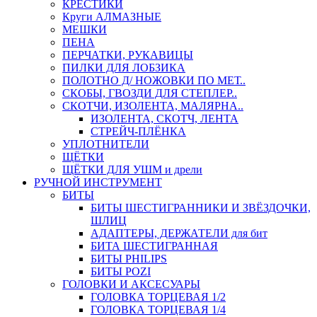
КРЕСТИКИ
Круги АЛМАЗНЫЕ
МЕШКИ
ПЕНА
ПЕРЧАТКИ, РУКАВИЦЫ
ПИЛКИ ДЛЯ ЛОБЗИКА
ПОЛОТНО Д/ НОЖОВКИ ПО МЕТ..
СКОБЫ, ГВОЗДИ ДЛЯ СТЕПЛЕР..
СКОТЧИ, ИЗОЛЕНТА, МАЛЯРНА..
ИЗОЛЕНТА, СКОТЧ, ЛЕНТА
СТРЕЙЧ-ПЛЁНКА
УПЛОТНИТЕЛИ
ЩЁТКИ
ЩЁТКИ ДЛЯ УШМ и дрели
РУЧНОЙ ИНСТРУМЕНТ
БИТЫ
БИТЫ ШЕСТИГРАННИКИ И ЗВЁЗДОЧКИ,
ШЛИЦ
АДАПТЕРЫ, ДЕРЖАТЕЛИ для бит
БИТА ШЕСТИГРАННАЯ
БИТЫ PHILIPS
БИТЫ POZI
ГОЛОВКИ И АКСЕСУАРЫ
ГОЛОВКА ТОРЦЕВАЯ 1/2
ГОЛОВКА ТОРЦЕВАЯ 1/4