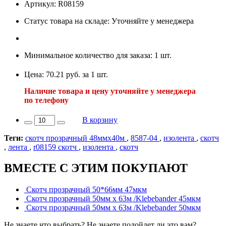
Артикул: R08159
Статус товара на складе: Уточняйте у менеджера
Минимальное количество для заказа: 1 шт.
Цена: 70.21 руб. за 1 шт.
Наличие товара и цену уточняйте у менеджера
по телефону
В корзину
Теги:
скотч прозрачный 48ммх40м
,
8587-04
,
изолента
,
скотч
,
лента
,
r08159 скотч
,
изолента
,
скотч
ВМЕСТЕ С ЭТИМ ПОКУПАЮТ
Скотч прозрачный 50*66мм 47мкм
Скотч прозрачный 50мм х 63м /Klebebander 45мкм
Скотч прозрачный 50мм х 63м /Klebebander 50мкм
Не знаете что выбрать? Не знаете подойдет ли это вам?