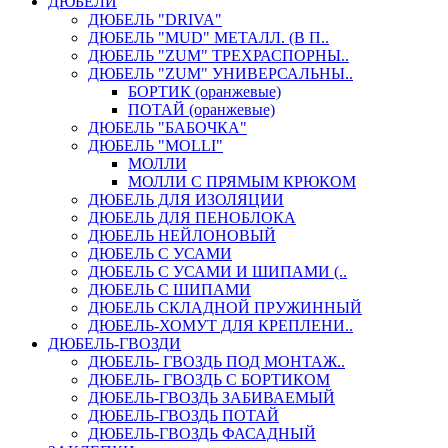
ДЮБЕЛИ
ДЮБЕЛЬ "DRIVA"
ДЮБЕЛЬ "MUD" МЕТАЛЛ. (В П..
ДЮБЕЛЬ "ZUM" ТРЕХРАСПОРНЫ..
ДЮБЕЛЬ "ZUM" УНИВЕРСАЛЬНЫ..
БОРТИК (оранжевые)
ПОТАЙ (оранжевые)
ДЮБЕЛЬ "БАБОЧКА"
ДЮБЕЛЬ "МOLLI"
МОЛЛИ
МОЛЛИ С ПРЯМЫМ КРЮКОМ
ДЮБЕЛЬ ДЛЯ ИЗОЛЯЦИИ
ДЮБЕЛЬ ДЛЯ ПЕНОБЛОКА
ДЮБЕЛЬ НЕЙЛОНОВЫЙ
ДЮБЕЛЬ С УСАМИ
ДЮБЕЛЬ С УСАМИ И ШИПАМИ (..
ДЮБЕЛЬ С ШИПАМИ
ДЮБЕЛЬ СКЛАДНОЙ ПРУЖИННЫЙ
ДЮБЕЛЬ-ХОМУТ ДЛЯ КРЕПЛЕНИ..
ДЮБЕЛЬ-ГВОЗДИ
ДЮБЕЛЬ- ГВОЗДЬ ПОД МОНТАЖ..
ДЮБЕЛЬ- ГВОЗДЬ С БОРТИКОМ
ДЮБЕЛЬ-ГВОЗДЬ ЗАБИВАЕМЫЙ
ДЮБЕЛЬ-ГВОЗДЬ ПОТАЙ
ДЮБЕЛЬ-ГВОЗДЬ ФАСАДНЫЙ