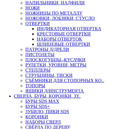
НАПИЛЬНИКИ, НАДФИЛИ
НОЖИ
НОЖНИЦЫ ПО МЕТАЛЛУ
НОЖОВКИ, ЛОБЗИКИ, СТУСЛО
ОТВЕРТКИ
ИНДИКАТОРНАЯ ОТВЕРТКА
КРЕСТОВЫЕ ОТВЕРТКИ
НАБОРЫ ОТВЕРТОК
ШЛИЦЕВЫЕ ОТВЕРТКИ
ПАТРОНЫ Д/ДРЕЛИ
ПИСТОЛЕТЫ
ПЛОСКОГУБЦЫ--КУСАЧКИ
РУЛЕТКИ, УРОВНИ, МЕТРЫ
СТЕПЛЕРЫ
СТРУБЦИНЫ, ТИСКИ
СЪЁМНИКИ ДЛЯ СТОПОРНЫХ КО..
ТОПОРЫ
ЯЩИКИ Д/ИНСТРУМЕНТА
СВЕРЛА, БУРЫ, КОРОНКИ, ЗУ..
БУРЫ SDS MAX
БУРЫ SDS+
ЗУБИЛО, ПИКИ SDS
КОРОНКИ
НАБОРЫ СВЕРЛ
СВЁРЛА ПО ДЕРЕВУ