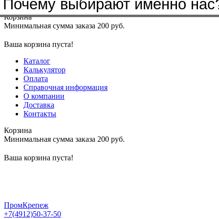
Почему выбирают именно нас
Меню
+7(4912)50-37-50
sbit@krep62.ru
Корзина
Минимальная сумма заказа 200 руб.
Ваша корзина пуста!
Каталог
Калькулятор
Оплата
Справочная информация
О компании
Доставка
Контакты
Корзина
Минимальная сумма заказа 200 руб.
Ваша корзина пуста!
ПромКрепеж
+7(4912)50-37-50