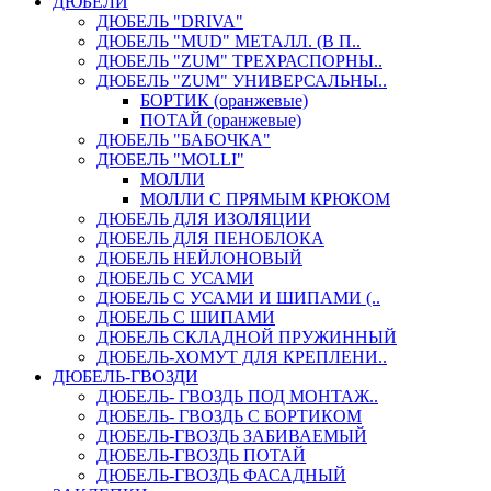
ДЮБЕЛИ
ДЮБЕЛЬ "DRIVA"
ДЮБЕЛЬ "MUD" МЕТАЛЛ. (В П..
ДЮБЕЛЬ "ZUM" ТРЕХРАСПОРНЫ..
ДЮБЕЛЬ "ZUM" УНИВЕРСАЛЬНЫ..
БОРТИК (оранжевые)
ПОТАЙ (оранжевые)
ДЮБЕЛЬ "БАБОЧКА"
ДЮБЕЛЬ "МOLLI"
МОЛЛИ
МОЛЛИ С ПРЯМЫМ КРЮКОМ
ДЮБЕЛЬ ДЛЯ ИЗОЛЯЦИИ
ДЮБЕЛЬ ДЛЯ ПЕНОБЛОКА
ДЮБЕЛЬ НЕЙЛОНОВЫЙ
ДЮБЕЛЬ С УСАМИ
ДЮБЕЛЬ С УСАМИ И ШИПАМИ (..
ДЮБЕЛЬ С ШИПАМИ
ДЮБЕЛЬ СКЛАДНОЙ ПРУЖИННЫЙ
ДЮБЕЛЬ-ХОМУТ ДЛЯ КРЕПЛЕНИ..
ДЮБЕЛЬ-ГВОЗДИ
ДЮБЕЛЬ- ГВОЗДЬ ПОД МОНТАЖ..
ДЮБЕЛЬ- ГВОЗДЬ С БОРТИКОМ
ДЮБЕЛЬ-ГВОЗДЬ ЗАБИВАЕМЫЙ
ДЮБЕЛЬ-ГВОЗДЬ ПОТАЙ
ДЮБЕЛЬ-ГВОЗДЬ ФАСАДНЫЙ