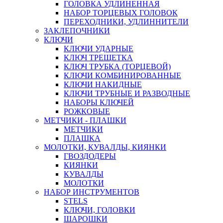
ГОЛОВКА УДЛИНЕННАЯ
НАБОР ТОРЦЕВЫХ ГОЛОВОК
ПЕРЕХОДНИКИ, УДЛИННИТЕЛИ
ЗАКЛЕПОЧНИКИ
КЛЮЧИ
КЛЮЧИ УДАРНЫЕ
КЛЮЧ ТРЕЩЕТКА
КЛЮЧ ТРУБКА (ТОРЦЕВОЙ)
КЛЮЧИ КОМБИНИРОВАННЫЕ
КЛЮЧИ НАКИДНЫЕ
КЛЮЧИ ТРУБНЫЕ И РАЗВОДНЫЕ
НАБОРЫ КЛЮЧЕЙ
РОЖКОВЫЕ
МЕТЧИКИ - ПЛАШКИ
МЕТЧИКИ
ПЛАШКА
МОЛОТКИ, КУВАЛДЫ, КИЯНКИ
ГВОЗДОДЕРЫ
КИЯНКИ
КУВАЛДЫ
МОЛОТКИ
НАБОР ИНСТРУМЕНТОВ
STELS
КЛЮЧИ, ГОЛОВКИ
ШАРОШКИ