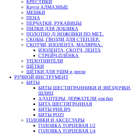
КРЕСТИКИ
Круги АЛМАЗНЫЕ
МЕШКИ
ПЕНА
ПЕРЧАТКИ, РУКАВИЦЫ
ПИЛКИ ДЛЯ ЛОБЗИКА
ПОЛОТНО Д/ НОЖОВКИ ПО МЕТ..
СКОБЫ, ГВОЗДИ ДЛЯ СТЕПЛЕР..
СКОТЧИ, ИЗОЛЕНТА, МАЛЯРНА..
ИЗОЛЕНТА, СКОТЧ, ЛЕНТА
СТРЕЙЧ-ПЛЁНКА
УПЛОТНИТЕЛИ
ЩЁТКИ
ЩЁТКИ ДЛЯ УШМ и дрели
РУЧНОЙ ИНСТРУМЕНТ
БИТЫ
БИТЫ ШЕСТИГРАННИКИ И ЗВЁЗДОЧКИ,
ШЛИЦ
АДАПТЕРЫ, ДЕРЖАТЕЛИ для бит
БИТА ШЕСТИГРАННАЯ
БИТЫ PHILIPS
БИТЫ POZI
ГОЛОВКИ И АКСЕСУАРЫ
ГОЛОВКА ТОРЦЕВАЯ 1/2
ГОЛОВКА ТОРЦЕВАЯ 1/4