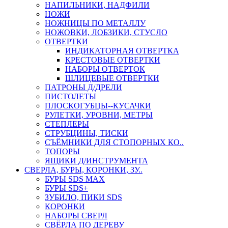
НАПИЛЬНИКИ, НАДФИЛИ
НОЖИ
НОЖНИЦЫ ПО МЕТАЛЛУ
НОЖОВКИ, ЛОБЗИКИ, СТУСЛО
ОТВЕРТКИ
ИНДИКАТОРНАЯ ОТВЕРТКА
КРЕСТОВЫЕ ОТВЕРТКИ
НАБОРЫ ОТВЕРТОК
ШЛИЦЕВЫЕ ОТВЕРТКИ
ПАТРОНЫ Д/ДРЕЛИ
ПИСТОЛЕТЫ
ПЛОСКОГУБЦЫ--КУСАЧКИ
РУЛЕТКИ, УРОВНИ, МЕТРЫ
СТЕПЛЕРЫ
СТРУБЦИНЫ, ТИСКИ
СЪЁМНИКИ ДЛЯ СТОПОРНЫХ КО..
ТОПОРЫ
ЯЩИКИ Д/ИНСТРУМЕНТА
СВЕРЛА, БУРЫ, КОРОНКИ, ЗУ..
БУРЫ SDS MAX
БУРЫ SDS+
ЗУБИЛО, ПИКИ SDS
КОРОНКИ
НАБОРЫ СВЕРЛ
СВЁРЛА ПО ДЕРЕВУ