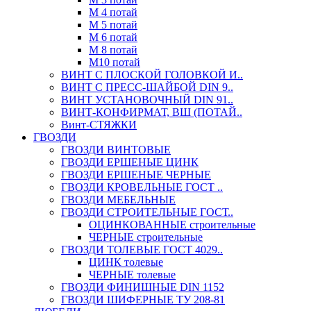
М 4 потай
М 5 потай
М 6 потай
М 8 потай
М10 потай
ВИНТ С ПЛОСКОЙ ГОЛОВКОЙ И..
ВИНТ С ПРЕСС-ШАЙБОЙ DIN 9..
ВИНТ УСТАНОВОЧНЫЙ DIN 91..
ВИНТ-КОНФИРМАТ, ВШ (ПОТАЙ..
Винт-СТЯЖКИ
ГВОЗДИ
ГВОЗДИ ВИНТОВЫЕ
ГВОЗДИ ЕРШЕНЫЕ ЦИНК
ГВОЗДИ ЕРШЕНЫЕ ЧЕРНЫЕ
ГВОЗДИ КРОВЕЛЬНЫЕ ГОСТ ..
ГВОЗДИ МЕБЕЛЬНЫЕ
ГВОЗДИ СТРОИТЕЛЬНЫЕ ГОСТ..
ОЦИНКОВАННЫЕ строительные
ЧЕРНЫЕ строительные
ГВОЗДИ ТОЛЕВЫЕ ГОСТ 4029..
ЦИНК толевые
ЧЕРНЫЕ толевые
ГВОЗДИ ФИНИШНЫЕ DIN 1152
ГВОЗДИ ШИФЕРНЫЕ ТУ 208-81