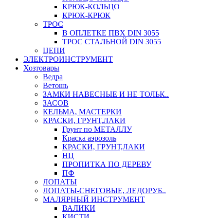
КРЮК-КОЛЬЦО
КРЮК-КРЮК
ТРОС
В ОПЛЕТКЕ ПВХ DIN 3055
ТРОС СТАЛЬНОЙ DIN 3055
ЦЕПИ
ЭЛЕКТРОИНСТРУМЕНТ
Хозтовары
Ведра
Ветошь
ЗАМКИ НАВЕСНЫЕ И НЕ ТОЛЬК..
ЗАСОВ
КЕЛЬМА, МАСТЕРКИ
КРАСКИ, ГРУНТ,ЛАКИ
Грунт по МЕТАЛЛУ
Краска аэрозоль
КРАСКИ, ГРУНТ,ЛАКИ
НЦ
ПРОПИТКА ПО ДЕРЕВУ
ПФ
ЛОПАТЫ
ЛОПАТЫ-СНЕГОВЫЕ, ЛЕДОРУБ..
МАЛЯРНЫЙ ИНСТРУМЕНТ
ВАЛИКИ
КИСТИ