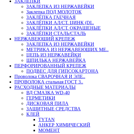
ЗАКЛЕПКИ
ЗАКЛЕПКА ИЗ НЕРЖАВЕЙКИ
Заклепка ПОД МОЛОТОК
ЗАКЛЁПКА ГАЕЧНАЯ
ЗАКЛЁПКИ АЛ/СТ. ЦИНК (DI..
ЗАКЛЁПКИ АЛ/СТ. ОКРАШЕНЫЕ
ЗАКЛЁПКИ СТАЛЬ/СТАЛЬ
НЕРЖАВЕЮЩИЙ КРЕПЕЖ
ЗАКЛЕПКА ИЗ НЕРЖАВЕЙКИ
МЕТРИКА ИЗ НЕРЖАВЕЮЩИХ МЕ..
ЦЕПЬ ИЗ НЕРЖАВЕЙКИ
ШПИЛЬКА НЕРЖАВЕЙКА
ПЕРФОРИРОВАННЫЙ КРЕПЕЖ
ПОДВЕС ДЛЯ ГИПСОКАРТОНА
Проволока СВАРОЧНАЯ И ЭЛЕ..
ПРОВОЛОКА стальная ГОСТ 3..
РАСХОДНЫЕ МАТЕРИАЛЫ
ВД СМАЗКА WD-40
ГЕРМЕТИКИ
ДИСКОВАЯ ПИЛА
ЗАЩИТНЫЕ СРЕДСТВА
КЛЕЙ
TYTAN
АНКЕР ХИМИЧЕСКИЙ
МОМЕНТ