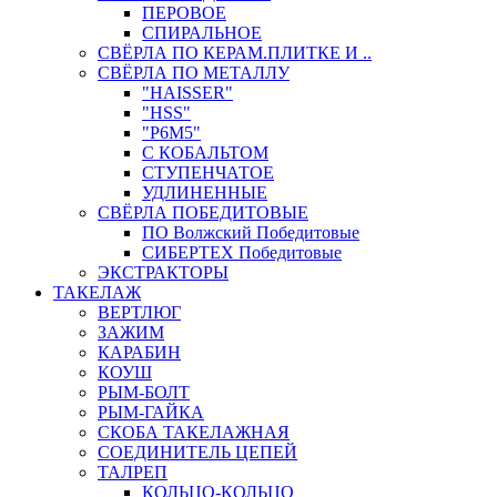
ПЕРОВОЕ
СПИРАЛЬНОЕ
СВЁРЛА ПО КЕРАМ.ПЛИТКЕ И ..
СВЁРЛА ПО МЕТАЛЛУ
"HAISSER"
"HSS"
"Р6М5"
С КОБАЛЬТОМ
СТУПЕНЧАТОЕ
УДЛИНЕННЫЕ
СВЁРЛА ПОБЕДИТОВЫЕ
ПО Волжский Победитовые
СИБЕРТЕХ Победитовые
ЭКСТРАКТОРЫ
ТАКЕЛАЖ
ВЕРТЛЮГ
ЗАЖИМ
КАРАБИН
КОУШ
РЫМ-БОЛТ
РЫМ-ГАЙКА
СКОБА ТАКЕЛАЖНАЯ
СОЕДИНИТЕЛЬ ЦЕПЕЙ
ТАЛРЕП
КОЛЬЦО-КОЛЬЦО