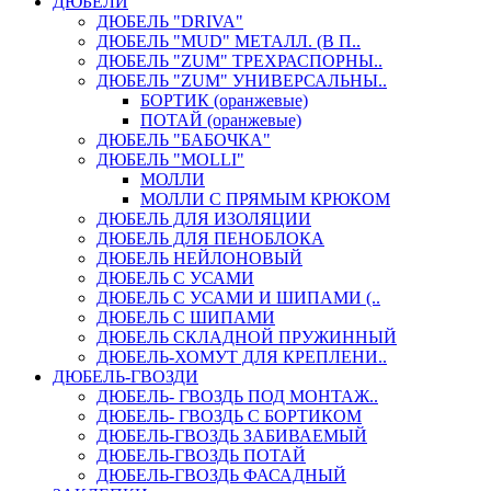
ДЮБЕЛИ
ДЮБЕЛЬ "DRIVA"
ДЮБЕЛЬ "MUD" МЕТАЛЛ. (В П..
ДЮБЕЛЬ "ZUM" ТРЕХРАСПОРНЫ..
ДЮБЕЛЬ "ZUM" УНИВЕРСАЛЬНЫ..
БОРТИК (оранжевые)
ПОТАЙ (оранжевые)
ДЮБЕЛЬ "БАБОЧКА"
ДЮБЕЛЬ "МOLLI"
МОЛЛИ
МОЛЛИ С ПРЯМЫМ КРЮКОМ
ДЮБЕЛЬ ДЛЯ ИЗОЛЯЦИИ
ДЮБЕЛЬ ДЛЯ ПЕНОБЛОКА
ДЮБЕЛЬ НЕЙЛОНОВЫЙ
ДЮБЕЛЬ С УСАМИ
ДЮБЕЛЬ С УСАМИ И ШИПАМИ (..
ДЮБЕЛЬ С ШИПАМИ
ДЮБЕЛЬ СКЛАДНОЙ ПРУЖИННЫЙ
ДЮБЕЛЬ-ХОМУТ ДЛЯ КРЕПЛЕНИ..
ДЮБЕЛЬ-ГВОЗДИ
ДЮБЕЛЬ- ГВОЗДЬ ПОД МОНТАЖ..
ДЮБЕЛЬ- ГВОЗДЬ С БОРТИКОМ
ДЮБЕЛЬ-ГВОЗДЬ ЗАБИВАЕМЫЙ
ДЮБЕЛЬ-ГВОЗДЬ ПОТАЙ
ДЮБЕЛЬ-ГВОЗДЬ ФАСАДНЫЙ