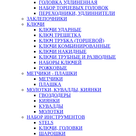
ГОЛОВКА УДЛИНЕННАЯ
НАБОР ТОРЦЕВЫХ ГОЛОВОК
ПЕРЕХОДНИКИ, УДЛИННИТЕЛИ
ЗАКЛЕПОЧНИКИ
КЛЮЧИ
КЛЮЧИ УДАРНЫЕ
КЛЮЧ ТРЕЩЕТКА
КЛЮЧ ТРУБКА (ТОРЦЕВОЙ)
КЛЮЧИ КОМБИНИРОВАННЫЕ
КЛЮЧИ НАКИДНЫЕ
КЛЮЧИ ТРУБНЫЕ И РАЗВОДНЫЕ
НАБОРЫ КЛЮЧЕЙ
РОЖКОВЫЕ
МЕТЧИКИ - ПЛАШКИ
МЕТЧИКИ
ПЛАШКА
МОЛОТКИ, КУВАЛДЫ, КИЯНКИ
ГВОЗДОДЕРЫ
КИЯНКИ
КУВАЛДЫ
МОЛОТКИ
НАБОР ИНСТРУМЕНТОВ
STELS
КЛЮЧИ, ГОЛОВКИ
ШАРОШКИ