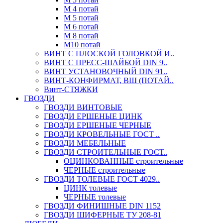
М 4 потай
М 5 потай
М 6 потай
М 8 потай
М10 потай
ВИНТ С ПЛОСКОЙ ГОЛОВКОЙ И..
ВИНТ С ПРЕСС-ШАЙБОЙ DIN 9..
ВИНТ УСТАНОВОЧНЫЙ DIN 91..
ВИНТ-КОНФИРМАТ, ВШ (ПОТАЙ..
Винт-СТЯЖКИ
ГВОЗДИ
ГВОЗДИ ВИНТОВЫЕ
ГВОЗДИ ЕРШЕНЫЕ ЦИНК
ГВОЗДИ ЕРШЕНЫЕ ЧЕРНЫЕ
ГВОЗДИ КРОВЕЛЬНЫЕ ГОСТ ..
ГВОЗДИ МЕБЕЛЬНЫЕ
ГВОЗДИ СТРОИТЕЛЬНЫЕ ГОСТ..
ОЦИНКОВАННЫЕ строительные
ЧЕРНЫЕ строительные
ГВОЗДИ ТОЛЕВЫЕ ГОСТ 4029..
ЦИНК толевые
ЧЕРНЫЕ толевые
ГВОЗДИ ФИНИШНЫЕ DIN 1152
ГВОЗДИ ШИФЕРНЫЕ ТУ 208-81