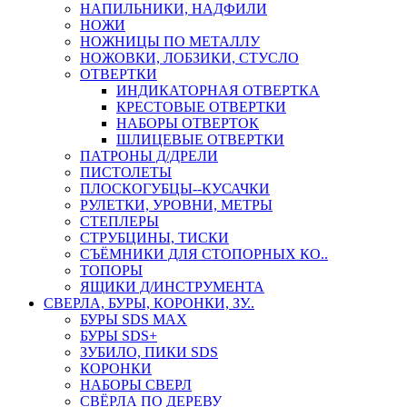
НАПИЛЬНИКИ, НАДФИЛИ
НОЖИ
НОЖНИЦЫ ПО МЕТАЛЛУ
НОЖОВКИ, ЛОБЗИКИ, СТУСЛО
ОТВЕРТКИ
ИНДИКАТОРНАЯ ОТВЕРТКА
КРЕСТОВЫЕ ОТВЕРТКИ
НАБОРЫ ОТВЕРТОК
ШЛИЦЕВЫЕ ОТВЕРТКИ
ПАТРОНЫ Д/ДРЕЛИ
ПИСТОЛЕТЫ
ПЛОСКОГУБЦЫ--КУСАЧКИ
РУЛЕТКИ, УРОВНИ, МЕТРЫ
СТЕПЛЕРЫ
СТРУБЦИНЫ, ТИСКИ
СЪЁМНИКИ ДЛЯ СТОПОРНЫХ КО..
ТОПОРЫ
ЯЩИКИ Д/ИНСТРУМЕНТА
СВЕРЛА, БУРЫ, КОРОНКИ, ЗУ..
БУРЫ SDS MAX
БУРЫ SDS+
ЗУБИЛО, ПИКИ SDS
КОРОНКИ
НАБОРЫ СВЕРЛ
СВЁРЛА ПО ДЕРЕВУ