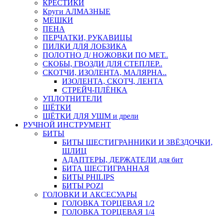
КРЕСТИКИ
Круги АЛМАЗНЫЕ
МЕШКИ
ПЕНА
ПЕРЧАТКИ, РУКАВИЦЫ
ПИЛКИ ДЛЯ ЛОБЗИКА
ПОЛОТНО Д/ НОЖОВКИ ПО МЕТ..
СКОБЫ, ГВОЗДИ ДЛЯ СТЕПЛЕР..
СКОТЧИ, ИЗОЛЕНТА, МАЛЯРНА..
ИЗОЛЕНТА, СКОТЧ, ЛЕНТА
СТРЕЙЧ-ПЛЁНКА
УПЛОТНИТЕЛИ
ЩЁТКИ
ЩЁТКИ ДЛЯ УШМ и дрели
РУЧНОЙ ИНСТРУМЕНТ
БИТЫ
БИТЫ ШЕСТИГРАННИКИ И ЗВЁЗДОЧКИ,
ШЛИЦ
АДАПТЕРЫ, ДЕРЖАТЕЛИ для бит
БИТА ШЕСТИГРАННАЯ
БИТЫ PHILIPS
БИТЫ POZI
ГОЛОВКИ И АКСЕСУАРЫ
ГОЛОВКА ТОРЦЕВАЯ 1/2
ГОЛОВКА ТОРЦЕВАЯ 1/4