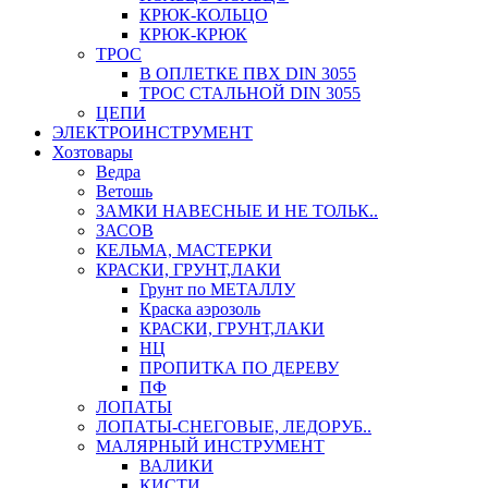
КРЮК-КОЛЬЦО
КРЮК-КРЮК
ТРОС
В ОПЛЕТКЕ ПВХ DIN 3055
ТРОС СТАЛЬНОЙ DIN 3055
ЦЕПИ
ЭЛЕКТРОИНСТРУМЕНТ
Хозтовары
Ведра
Ветошь
ЗАМКИ НАВЕСНЫЕ И НЕ ТОЛЬК..
ЗАСОВ
КЕЛЬМА, МАСТЕРКИ
КРАСКИ, ГРУНТ,ЛАКИ
Грунт по МЕТАЛЛУ
Краска аэрозоль
КРАСКИ, ГРУНТ,ЛАКИ
НЦ
ПРОПИТКА ПО ДЕРЕВУ
ПФ
ЛОПАТЫ
ЛОПАТЫ-СНЕГОВЫЕ, ЛЕДОРУБ..
МАЛЯРНЫЙ ИНСТРУМЕНТ
ВАЛИКИ
КИСТИ