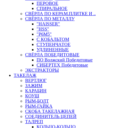
ПЕРОВОЕ
СПИРАЛЬНОЕ
СВЁРЛА ПО КЕРАМ.ПЛИТКЕ И ..
СВЁРЛА ПО МЕТАЛЛУ
"HAISSER"
"HSS"
"Р6М5"
С КОБАЛЬТОМ
СТУПЕНЧАТОЕ
УДЛИНЕННЫЕ
СВЁРЛА ПОБЕДИТОВЫЕ
ПО Волжский Победитовые
СИБЕРТЕХ Победитовые
ЭКСТРАКТОРЫ
ТАКЕЛАЖ
ВЕРТЛЮГ
ЗАЖИМ
КАРАБИН
КОУШ
РЫМ-БОЛТ
РЫМ-ГАЙКА
СКОБА ТАКЕЛАЖНАЯ
СОЕДИНИТЕЛЬ ЦЕПЕЙ
ТАЛРЕП
КОЛЬЦО-КОЛЬЦО