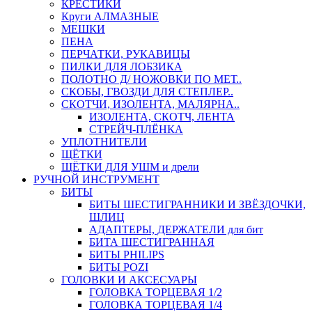
КРЕСТИКИ
Круги АЛМАЗНЫЕ
МЕШКИ
ПЕНА
ПЕРЧАТКИ, РУКАВИЦЫ
ПИЛКИ ДЛЯ ЛОБЗИКА
ПОЛОТНО Д/ НОЖОВКИ ПО МЕТ..
СКОБЫ, ГВОЗДИ ДЛЯ СТЕПЛЕР..
СКОТЧИ, ИЗОЛЕНТА, МАЛЯРНА..
ИЗОЛЕНТА, СКОТЧ, ЛЕНТА
СТРЕЙЧ-ПЛЁНКА
УПЛОТНИТЕЛИ
ЩЁТКИ
ЩЁТКИ ДЛЯ УШМ и дрели
РУЧНОЙ ИНСТРУМЕНТ
БИТЫ
БИТЫ ШЕСТИГРАННИКИ И ЗВЁЗДОЧКИ,
ШЛИЦ
АДАПТЕРЫ, ДЕРЖАТЕЛИ для бит
БИТА ШЕСТИГРАННАЯ
БИТЫ PHILIPS
БИТЫ POZI
ГОЛОВКИ И АКСЕСУАРЫ
ГОЛОВКА ТОРЦЕВАЯ 1/2
ГОЛОВКА ТОРЦЕВАЯ 1/4