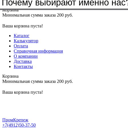
Почему выбирают именно нас
Меню
+7(4912)50-37-50
sbit@krep62.ru
Корзина
Минимальная сумма заказа 200 руб.
Ваша корзина пуста!
Каталог
Калькулятор
Оплата
Справочная информация
О компании
Доставка
Контакты
Корзина
Минимальная сумма заказа 200 руб.
Ваша корзина пуста!
ПромКрепеж
+7(4912)50-37-50