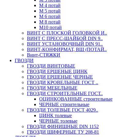
М 4 потай
М 5 потай
М 6 потай
М 8 потай
М10 потай
ВИНТ С ПЛОСКОЙ ГОЛОВКОЙ И..
ВИНТ С ПРЕСС-ШАЙБОЙ DIN 9..
ВИНТ УСТАНОВОЧНЫЙ DIN 91..
ВИНТ-КОНФИРМАТ, ВШ (ПОТАЙ..
Винт-СТЯЖКИ
ГВОЗДИ
ГВОЗДИ ВИНТОВЫЕ
ГВОЗДИ ЕРШЕНЫЕ ЦИНК
ГВОЗДИ ЕРШЕНЫЕ ЧЕРНЫЕ
ГВОЗДИ КРОВЕЛЬНЫЕ ГОСТ ..
ГВОЗДИ МЕБЕЛЬНЫЕ
ГВОЗДИ СТРОИТЕЛЬНЫЕ ГОСТ..
ОЦИНКОВАННЫЕ строительные
ЧЕРНЫЕ строительные
ГВОЗДИ ТОЛЕВЫЕ ГОСТ 4029..
ЦИНК толевые
ЧЕРНЫЕ толевые
ГВОЗДИ ФИНИШНЫЕ DIN 1152
ГВОЗДИ ШИФЕРНЫЕ ТУ 208-81