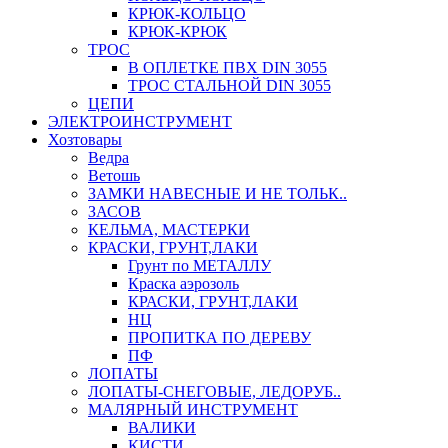
КРЮК-КОЛЬЦО
КРЮК-КРЮК
ТРОС
В ОПЛЕТКЕ ПВХ DIN 3055
ТРОС СТАЛЬНОЙ DIN 3055
ЦЕПИ
ЭЛЕКТРОИНСТРУМЕНТ
Хозтовары
Ведра
Ветошь
ЗАМКИ НАВЕСНЫЕ И НЕ ТОЛЬК..
ЗАСОВ
КЕЛЬМА, МАСТЕРКИ
КРАСКИ, ГРУНТ,ЛАКИ
Грунт по МЕТАЛЛУ
Краска аэрозоль
КРАСКИ, ГРУНТ,ЛАКИ
НЦ
ПРОПИТКА ПО ДЕРЕВУ
ПФ
ЛОПАТЫ
ЛОПАТЫ-СНЕГОВЫЕ, ЛЕДОРУБ..
МАЛЯРНЫЙ ИНСТРУМЕНТ
ВАЛИКИ
КИСТИ