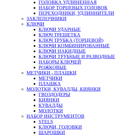
ГОЛОВКА УДЛИНЕННАЯ
НАБОР ТОРЦЕВЫХ ГОЛОВОК
ПЕРЕХОДНИКИ, УДЛИННИТЕЛИ
ЗАКЛЕПОЧНИКИ
КЛЮЧИ
КЛЮЧИ УДАРНЫЕ
КЛЮЧ ТРЕЩЕТКА
КЛЮЧ ТРУБКА (ТОРЦЕВОЙ)
КЛЮЧИ КОМБИНИРОВАННЫЕ
КЛЮЧИ НАКИДНЫЕ
КЛЮЧИ ТРУБНЫЕ И РАЗВОДНЫЕ
НАБОРЫ КЛЮЧЕЙ
РОЖКОВЫЕ
МЕТЧИКИ - ПЛАШКИ
МЕТЧИКИ
ПЛАШКА
МОЛОТКИ, КУВАЛДЫ, КИЯНКИ
ГВОЗДОДЕРЫ
КИЯНКИ
КУВАЛДЫ
МОЛОТКИ
НАБОР ИНСТРУМЕНТОВ
STELS
КЛЮЧИ, ГОЛОВКИ
ШАРОШКИ