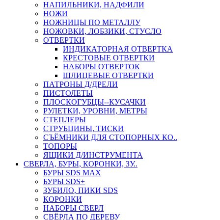
НАПИЛЬНИКИ, НАДФИЛИ
НОЖИ
НОЖНИЦЫ ПО МЕТАЛЛУ
НОЖОВКИ, ЛОБЗИКИ, СТУСЛО
ОТВЕРТКИ
ИНДИКАТОРНАЯ ОТВЕРТКА
КРЕСТОВЫЕ ОТВЕРТКИ
НАБОРЫ ОТВЕРТОК
ШЛИЦЕВЫЕ ОТВЕРТКИ
ПАТРОНЫ Д/ДРЕЛИ
ПИСТОЛЕТЫ
ПЛОСКОГУБЦЫ--КУСАЧКИ
РУЛЕТКИ, УРОВНИ, МЕТРЫ
СТЕПЛЕРЫ
СТРУБЦИНЫ, ТИСКИ
СЪЁМНИКИ ДЛЯ СТОПОРНЫХ КО..
ТОПОРЫ
ЯЩИКИ Д/ИНСТРУМЕНТА
СВЕРЛА, БУРЫ, КОРОНКИ, ЗУ..
БУРЫ SDS MAX
БУРЫ SDS+
ЗУБИЛО, ПИКИ SDS
КОРОНКИ
НАБОРЫ СВЕРЛ
СВЁРЛА ПО ДЕРЕВУ