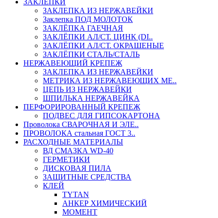
ЗАКЛЕПКИ
ЗАКЛЕПКА ИЗ НЕРЖАВЕЙКИ
Заклепка ПОД МОЛОТОК
ЗАКЛЁПКА ГАЕЧНАЯ
ЗАКЛЁПКИ АЛ/СТ. ЦИНК (DI..
ЗАКЛЁПКИ АЛ/СТ. ОКРАШЕНЫЕ
ЗАКЛЁПКИ СТАЛЬ/СТАЛЬ
НЕРЖАВЕЮЩИЙ КРЕПЕЖ
ЗАКЛЕПКА ИЗ НЕРЖАВЕЙКИ
МЕТРИКА ИЗ НЕРЖАВЕЮЩИХ МЕ..
ЦЕПЬ ИЗ НЕРЖАВЕЙКИ
ШПИЛЬКА НЕРЖАВЕЙКА
ПЕРФОРИРОВАННЫЙ КРЕПЕЖ
ПОДВЕС ДЛЯ ГИПСОКАРТОНА
Проволока СВАРОЧНАЯ И ЭЛЕ..
ПРОВОЛОКА стальная ГОСТ 3..
РАСХОДНЫЕ МАТЕРИАЛЫ
ВД СМАЗКА WD-40
ГЕРМЕТИКИ
ДИСКОВАЯ ПИЛА
ЗАЩИТНЫЕ СРЕДСТВА
КЛЕЙ
TYTAN
АНКЕР ХИМИЧЕСКИЙ
МОМЕНТ