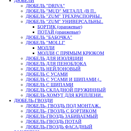
ДЮБЕЛИ
ДЮБЕЛЬ "DRIVA"
ДЮБЕЛЬ "MUD" МЕТАЛЛ. (В П..
ДЮБЕЛЬ "ZUM" ТРЕХРАСПОРНЫ..
ДЮБЕЛЬ "ZUM" УНИВЕРСАЛЬНЫ..
БОРТИК (оранжевые)
ПОТАЙ (оранжевые)
ДЮБЕЛЬ "БАБОЧКА"
ДЮБЕЛЬ "МOLLI"
МОЛЛИ
МОЛЛИ С ПРЯМЫМ КРЮКОМ
ДЮБЕЛЬ ДЛЯ ИЗОЛЯЦИИ
ДЮБЕЛЬ ДЛЯ ПЕНОБЛОКА
ДЮБЕЛЬ НЕЙЛОНОВЫЙ
ДЮБЕЛЬ С УСАМИ
ДЮБЕЛЬ С УСАМИ И ШИПАМИ (..
ДЮБЕЛЬ С ШИПАМИ
ДЮБЕЛЬ СКЛАДНОЙ ПРУЖИННЫЙ
ДЮБЕЛЬ-ХОМУТ ДЛЯ КРЕПЛЕНИ..
ДЮБЕЛЬ-ГВОЗДИ
ДЮБЕЛЬ- ГВОЗДЬ ПОД МОНТАЖ..
ДЮБЕЛЬ- ГВОЗДЬ С БОРТИКОМ
ДЮБЕЛЬ-ГВОЗДЬ ЗАБИВАЕМЫЙ
ДЮБЕЛЬ-ГВОЗДЬ ПОТАЙ
ДЮБЕЛЬ-ГВОЗДЬ ФАСАДНЫЙ