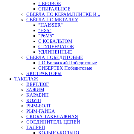
ПЕРОВОЕ
СПИРАЛЬНОЕ
СВЁРЛА ПО КЕРАМ.ПЛИТКЕ И ..
СВЁРЛА ПО МЕТАЛЛУ
"HAISSER"
"HSS"
"Р6М5"
С КОБАЛЬТОМ
СТУПЕНЧАТОЕ
УДЛИНЕННЫЕ
СВЁРЛА ПОБЕДИТОВЫЕ
ПО Волжский Победитовые
СИБЕРТЕХ Победитовые
ЭКСТРАКТОРЫ
ТАКЕЛАЖ
ВЕРТЛЮГ
ЗАЖИМ
КАРАБИН
КОУШ
РЫМ-БОЛТ
РЫМ-ГАЙКА
СКОБА ТАКЕЛАЖНАЯ
СОЕДИНИТЕЛЬ ЦЕПЕЙ
ТАЛРЕП
КОЛЬЦО-КОЛЬЦО