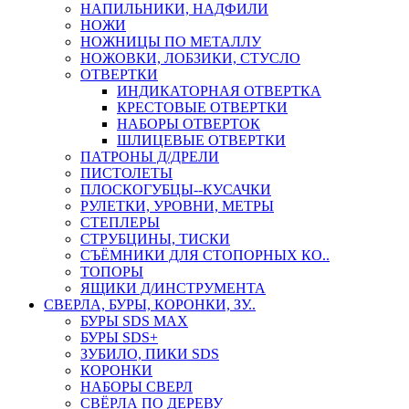
НАПИЛЬНИКИ, НАДФИЛИ
НОЖИ
НОЖНИЦЫ ПО МЕТАЛЛУ
НОЖОВКИ, ЛОБЗИКИ, СТУСЛО
ОТВЕРТКИ
ИНДИКАТОРНАЯ ОТВЕРТКА
КРЕСТОВЫЕ ОТВЕРТКИ
НАБОРЫ ОТВЕРТОК
ШЛИЦЕВЫЕ ОТВЕРТКИ
ПАТРОНЫ Д/ДРЕЛИ
ПИСТОЛЕТЫ
ПЛОСКОГУБЦЫ--КУСАЧКИ
РУЛЕТКИ, УРОВНИ, МЕТРЫ
СТЕПЛЕРЫ
СТРУБЦИНЫ, ТИСКИ
СЪЁМНИКИ ДЛЯ СТОПОРНЫХ КО..
ТОПОРЫ
ЯЩИКИ Д/ИНСТРУМЕНТА
СВЕРЛА, БУРЫ, КОРОНКИ, ЗУ..
БУРЫ SDS MAX
БУРЫ SDS+
ЗУБИЛО, ПИКИ SDS
КОРОНКИ
НАБОРЫ СВЕРЛ
СВЁРЛА ПО ДЕРЕВУ