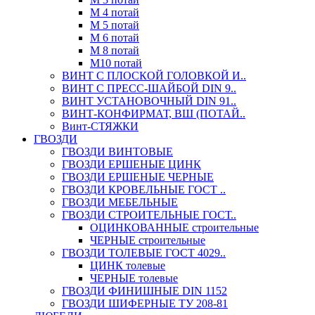
М 4 потай
М 5 потай
М 6 потай
М 8 потай
М10 потай
ВИНТ С ПЛОСКОЙ ГОЛОВКОЙ И..
ВИНТ С ПРЕСС-ШАЙБОЙ DIN 9..
ВИНТ УСТАНОВОЧНЫЙ DIN 91..
ВИНТ-КОНФИРМАТ, ВШ (ПОТАЙ..
Винт-СТЯЖКИ
ГВОЗДИ
ГВОЗДИ ВИНТОВЫЕ
ГВОЗДИ ЕРШЕНЫЕ ЦИНК
ГВОЗДИ ЕРШЕНЫЕ ЧЕРНЫЕ
ГВОЗДИ КРОВЕЛЬНЫЕ ГОСТ ..
ГВОЗДИ МЕБЕЛЬНЫЕ
ГВОЗДИ СТРОИТЕЛЬНЫЕ ГОСТ..
ОЦИНКОВАННЫЕ строительные
ЧЕРНЫЕ строительные
ГВОЗДИ ТОЛЕВЫЕ ГОСТ 4029..
ЦИНК толевые
ЧЕРНЫЕ толевые
ГВОЗДИ ФИНИШНЫЕ DIN 1152
ГВОЗДИ ШИФЕРНЫЕ ТУ 208-81