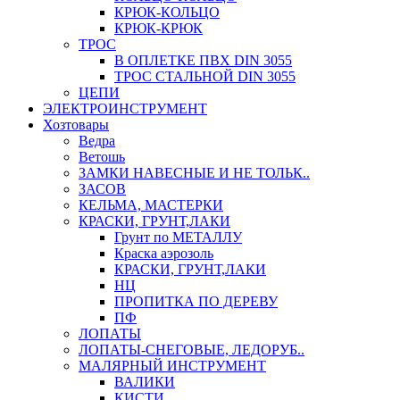
КРЮК-КОЛЬЦО
КРЮК-КРЮК
ТРОС
В ОПЛЕТКЕ ПВХ DIN 3055
ТРОС СТАЛЬНОЙ DIN 3055
ЦЕПИ
ЭЛЕКТРОИНСТРУМЕНТ
Хозтовары
Ведра
Ветошь
ЗАМКИ НАВЕСНЫЕ И НЕ ТОЛЬК..
ЗАСОВ
КЕЛЬМА, МАСТЕРКИ
КРАСКИ, ГРУНТ,ЛАКИ
Грунт по МЕТАЛЛУ
Краска аэрозоль
КРАСКИ, ГРУНТ,ЛАКИ
НЦ
ПРОПИТКА ПО ДЕРЕВУ
ПФ
ЛОПАТЫ
ЛОПАТЫ-СНЕГОВЫЕ, ЛЕДОРУБ..
МАЛЯРНЫЙ ИНСТРУМЕНТ
ВАЛИКИ
КИСТИ