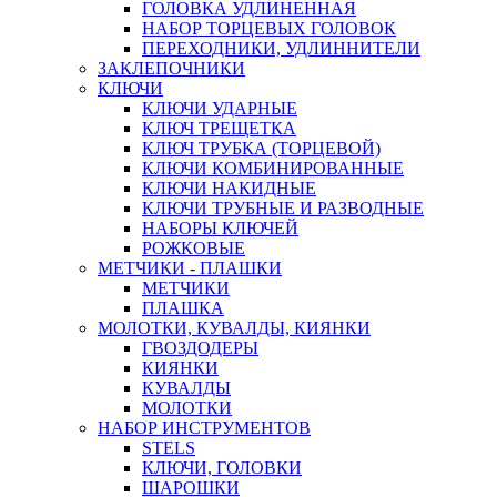
ГОЛОВКА УДЛИНЕННАЯ
НАБОР ТОРЦЕВЫХ ГОЛОВОК
ПЕРЕХОДНИКИ, УДЛИННИТЕЛИ
ЗАКЛЕПОЧНИКИ
КЛЮЧИ
КЛЮЧИ УДАРНЫЕ
КЛЮЧ ТРЕЩЕТКА
КЛЮЧ ТРУБКА (ТОРЦЕВОЙ)
КЛЮЧИ КОМБИНИРОВАННЫЕ
КЛЮЧИ НАКИДНЫЕ
КЛЮЧИ ТРУБНЫЕ И РАЗВОДНЫЕ
НАБОРЫ КЛЮЧЕЙ
РОЖКОВЫЕ
МЕТЧИКИ - ПЛАШКИ
МЕТЧИКИ
ПЛАШКА
МОЛОТКИ, КУВАЛДЫ, КИЯНКИ
ГВОЗДОДЕРЫ
КИЯНКИ
КУВАЛДЫ
МОЛОТКИ
НАБОР ИНСТРУМЕНТОВ
STELS
КЛЮЧИ, ГОЛОВКИ
ШАРОШКИ