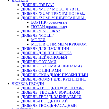
ДЮБЕЛИ
ДЮБЕЛЬ "DRIVA"
ДЮБЕЛЬ "MUD" МЕТАЛЛ. (В П..
ДЮБЕЛЬ "ZUM" ТРЕХРАСПОРНЫ..
ДЮБЕЛЬ "ZUM" УНИВЕРСАЛЬНЫ..
БОРТИК (оранжевые)
ПОТАЙ (оранжевые)
ДЮБЕЛЬ "БАБОЧКА"
ДЮБЕЛЬ "МOLLI"
МОЛЛИ
МОЛЛИ С ПРЯМЫМ КРЮКОМ
ДЮБЕЛЬ ДЛЯ ИЗОЛЯЦИИ
ДЮБЕЛЬ ДЛЯ ПЕНОБЛОКА
ДЮБЕЛЬ НЕЙЛОНОВЫЙ
ДЮБЕЛЬ С УСАМИ
ДЮБЕЛЬ С УСАМИ И ШИПАМИ (..
ДЮБЕЛЬ С ШИПАМИ
ДЮБЕЛЬ СКЛАДНОЙ ПРУЖИННЫЙ
ДЮБЕЛЬ-ХОМУТ ДЛЯ КРЕПЛЕНИ..
ДЮБЕЛЬ-ГВОЗДИ
ДЮБЕЛЬ- ГВОЗДЬ ПОД МОНТАЖ..
ДЮБЕЛЬ- ГВОЗДЬ С БОРТИКОМ
ДЮБЕЛЬ-ГВОЗДЬ ЗАБИВАЕМЫЙ
ДЮБЕЛЬ-ГВОЗДЬ ПОТАЙ
ДЮБЕЛЬ-ГВОЗДЬ ФАСАДНЫЙ