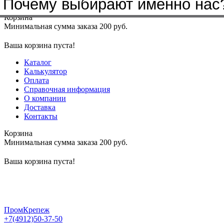
Почему выбирают именно нас
Меню
+7(4912)50-37-50
sbit@krep62.ru
Корзина
Минимальная сумма заказа 200 руб.
Ваша корзина пуста!
Каталог
Калькулятор
Оплата
Справочная информация
О компании
Доставка
Контакты
Корзина
Минимальная сумма заказа 200 руб.
Ваша корзина пуста!
ПромКрепеж
+7(4912)50-37-50