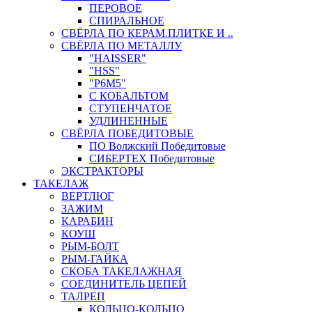
ПЕРОВОЕ
СПИРАЛЬНОЕ
СВЁРЛА ПО КЕРАМ.ПЛИТКЕ И ..
СВЁРЛА ПО МЕТАЛЛУ
"HAISSER"
"HSS"
"Р6М5"
С КОБАЛЬТОМ
СТУПЕНЧАТОЕ
УДЛИНЕННЫЕ
СВЁРЛА ПОБЕДИТОВЫЕ
ПО Волжский Победитовые
СИБЕРТЕХ Победитовые
ЭКСТРАКТОРЫ
ТАКЕЛАЖ
ВЕРТЛЮГ
ЗАЖИМ
КАРАБИН
КОУШ
РЫМ-БОЛТ
РЫМ-ГАЙКА
СКОБА ТАКЕЛАЖНАЯ
СОЕДИНИТЕЛЬ ЦЕПЕЙ
ТАЛРЕП
КОЛЬЦО-КОЛЬЦО