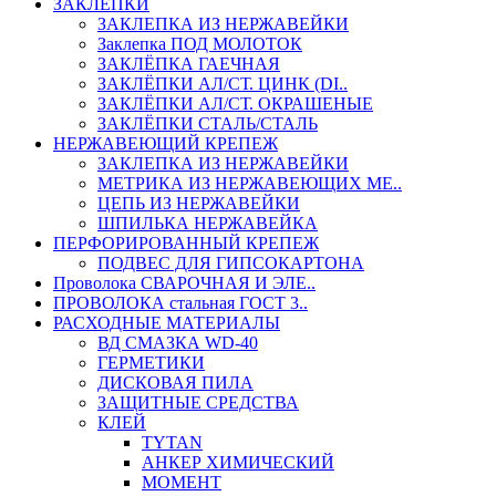
ЗАКЛЕПКИ
ЗАКЛЕПКА ИЗ НЕРЖАВЕЙКИ
Заклепка ПОД МОЛОТОК
ЗАКЛЁПКА ГАЕЧНАЯ
ЗАКЛЁПКИ АЛ/СТ. ЦИНК (DI..
ЗАКЛЁПКИ АЛ/СТ. ОКРАШЕНЫЕ
ЗАКЛЁПКИ СТАЛЬ/СТАЛЬ
НЕРЖАВЕЮЩИЙ КРЕПЕЖ
ЗАКЛЕПКА ИЗ НЕРЖАВЕЙКИ
МЕТРИКА ИЗ НЕРЖАВЕЮЩИХ МЕ..
ЦЕПЬ ИЗ НЕРЖАВЕЙКИ
ШПИЛЬКА НЕРЖАВЕЙКА
ПЕРФОРИРОВАННЫЙ КРЕПЕЖ
ПОДВЕС ДЛЯ ГИПСОКАРТОНА
Проволока СВАРОЧНАЯ И ЭЛЕ..
ПРОВОЛОКА стальная ГОСТ 3..
РАСХОДНЫЕ МАТЕРИАЛЫ
ВД СМАЗКА WD-40
ГЕРМЕТИКИ
ДИСКОВАЯ ПИЛА
ЗАЩИТНЫЕ СРЕДСТВА
КЛЕЙ
TYTAN
АНКЕР ХИМИЧЕСКИЙ
МОМЕНТ