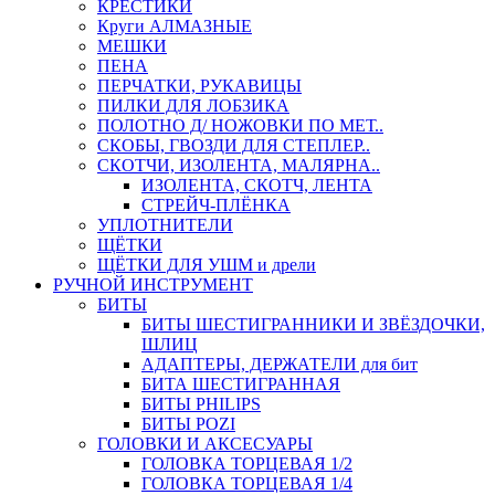
КРЕСТИКИ
Круги АЛМАЗНЫЕ
МЕШКИ
ПЕНА
ПЕРЧАТКИ, РУКАВИЦЫ
ПИЛКИ ДЛЯ ЛОБЗИКА
ПОЛОТНО Д/ НОЖОВКИ ПО МЕТ..
СКОБЫ, ГВОЗДИ ДЛЯ СТЕПЛЕР..
СКОТЧИ, ИЗОЛЕНТА, МАЛЯРНА..
ИЗОЛЕНТА, СКОТЧ, ЛЕНТА
СТРЕЙЧ-ПЛЁНКА
УПЛОТНИТЕЛИ
ЩЁТКИ
ЩЁТКИ ДЛЯ УШМ и дрели
РУЧНОЙ ИНСТРУМЕНТ
БИТЫ
БИТЫ ШЕСТИГРАННИКИ И ЗВЁЗДОЧКИ,
ШЛИЦ
АДАПТЕРЫ, ДЕРЖАТЕЛИ для бит
БИТА ШЕСТИГРАННАЯ
БИТЫ PHILIPS
БИТЫ POZI
ГОЛОВКИ И АКСЕСУАРЫ
ГОЛОВКА ТОРЦЕВАЯ 1/2
ГОЛОВКА ТОРЦЕВАЯ 1/4