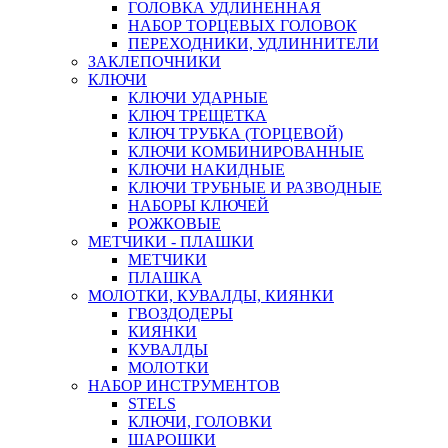
ГОЛОВКА УДЛИНЕННАЯ
НАБОР ТОРЦЕВЫХ ГОЛОВОК
ПЕРЕХОДНИКИ, УДЛИННИТЕЛИ
ЗАКЛЕПОЧНИКИ
КЛЮЧИ
КЛЮЧИ УДАРНЫЕ
КЛЮЧ ТРЕЩЕТКА
КЛЮЧ ТРУБКА (ТОРЦЕВОЙ)
КЛЮЧИ КОМБИНИРОВАННЫЕ
КЛЮЧИ НАКИДНЫЕ
КЛЮЧИ ТРУБНЫЕ И РАЗВОДНЫЕ
НАБОРЫ КЛЮЧЕЙ
РОЖКОВЫЕ
МЕТЧИКИ - ПЛАШКИ
МЕТЧИКИ
ПЛАШКА
МОЛОТКИ, КУВАЛДЫ, КИЯНКИ
ГВОЗДОДЕРЫ
КИЯНКИ
КУВАЛДЫ
МОЛОТКИ
НАБОР ИНСТРУМЕНТОВ
STELS
КЛЮЧИ, ГОЛОВКИ
ШАРОШКИ