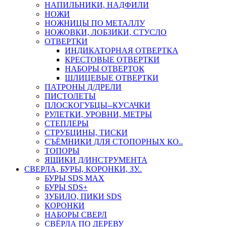
НАПИЛЬНИКИ, НАДФИЛИ
НОЖИ
НОЖНИЦЫ ПО МЕТАЛЛУ
НОЖОВКИ, ЛОБЗИКИ, СТУСЛО
ОТВЕРТКИ
ИНДИКАТОРНАЯ ОТВЕРТКА
КРЕСТОВЫЕ ОТВЕРТКИ
НАБОРЫ ОТВЕРТОК
ШЛИЦЕВЫЕ ОТВЕРТКИ
ПАТРОНЫ Д/ДРЕЛИ
ПИСТОЛЕТЫ
ПЛОСКОГУБЦЫ--КУСАЧКИ
РУЛЕТКИ, УРОВНИ, МЕТРЫ
СТЕПЛЕРЫ
СТРУБЦИНЫ, ТИСКИ
СЪЁМНИКИ ДЛЯ СТОПОРНЫХ КО..
ТОПОРЫ
ЯЩИКИ Д/ИНСТРУМЕНТА
СВЕРЛА, БУРЫ, КОРОНКИ, ЗУ..
БУРЫ SDS MAX
БУРЫ SDS+
ЗУБИЛО, ПИКИ SDS
КОРОНКИ
НАБОРЫ СВЕРЛ
СВЁРЛА ПО ДЕРЕВУ