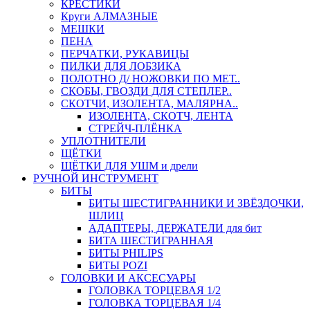
КРЕСТИКИ
Круги АЛМАЗНЫЕ
МЕШКИ
ПЕНА
ПЕРЧАТКИ, РУКАВИЦЫ
ПИЛКИ ДЛЯ ЛОБЗИКА
ПОЛОТНО Д/ НОЖОВКИ ПО МЕТ..
СКОБЫ, ГВОЗДИ ДЛЯ СТЕПЛЕР..
СКОТЧИ, ИЗОЛЕНТА, МАЛЯРНА..
ИЗОЛЕНТА, СКОТЧ, ЛЕНТА
СТРЕЙЧ-ПЛЁНКА
УПЛОТНИТЕЛИ
ЩЁТКИ
ЩЁТКИ ДЛЯ УШМ и дрели
РУЧНОЙ ИНСТРУМЕНТ
БИТЫ
БИТЫ ШЕСТИГРАННИКИ И ЗВЁЗДОЧКИ,
ШЛИЦ
АДАПТЕРЫ, ДЕРЖАТЕЛИ для бит
БИТА ШЕСТИГРАННАЯ
БИТЫ PHILIPS
БИТЫ POZI
ГОЛОВКИ И АКСЕСУАРЫ
ГОЛОВКА ТОРЦЕВАЯ 1/2
ГОЛОВКА ТОРЦЕВАЯ 1/4