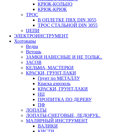
КРЮК-КОЛЬЦО
КРЮК-КРЮК
ТРОС
В ОПЛЕТКЕ ПВХ DIN 3055
ТРОС СТАЛЬНОЙ DIN 3055
ЦЕПИ
ЭЛЕКТРОИНСТРУМЕНТ
Хозтовары
Ведра
Ветошь
ЗАМКИ НАВЕСНЫЕ И НЕ ТОЛЬК..
ЗАСОВ
КЕЛЬМА, МАСТЕРКИ
КРАСКИ, ГРУНТ,ЛАКИ
Грунт по МЕТАЛЛУ
Краска аэрозоль
КРАСКИ, ГРУНТ,ЛАКИ
НЦ
ПРОПИТКА ПО ДЕРЕВУ
ПФ
ЛОПАТЫ
ЛОПАТЫ-СНЕГОВЫЕ, ЛЕДОРУБ..
МАЛЯРНЫЙ ИНСТРУМЕНТ
ВАЛИКИ
КИСТИ