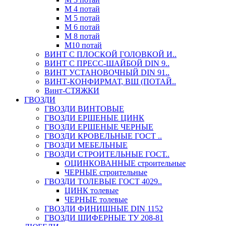
М 4 потай
М 5 потай
М 6 потай
М 8 потай
М10 потай
ВИНТ С ПЛОСКОЙ ГОЛОВКОЙ И..
ВИНТ С ПРЕСС-ШАЙБОЙ DIN 9..
ВИНТ УСТАНОВОЧНЫЙ DIN 91..
ВИНТ-КОНФИРМАТ, ВШ (ПОТАЙ..
Винт-СТЯЖКИ
ГВОЗДИ
ГВОЗДИ ВИНТОВЫЕ
ГВОЗДИ ЕРШЕНЫЕ ЦИНК
ГВОЗДИ ЕРШЕНЫЕ ЧЕРНЫЕ
ГВОЗДИ КРОВЕЛЬНЫЕ ГОСТ ..
ГВОЗДИ МЕБЕЛЬНЫЕ
ГВОЗДИ СТРОИТЕЛЬНЫЕ ГОСТ..
ОЦИНКОВАННЫЕ строительные
ЧЕРНЫЕ строительные
ГВОЗДИ ТОЛЕВЫЕ ГОСТ 4029..
ЦИНК толевые
ЧЕРНЫЕ толевые
ГВОЗДИ ФИНИШНЫЕ DIN 1152
ГВОЗДИ ШИФЕРНЫЕ ТУ 208-81