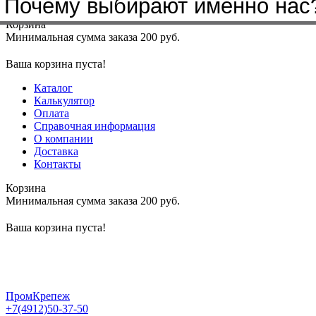
Почему выбирают именно нас
Меню
+7(4912)50-37-50
sbit@krep62.ru
Корзина
Минимальная сумма заказа 200 руб.
Ваша корзина пуста!
Каталог
Калькулятор
Оплата
Справочная информация
О компании
Доставка
Контакты
Корзина
Минимальная сумма заказа 200 руб.
Ваша корзина пуста!
ПромКрепеж
+7(4912)50-37-50