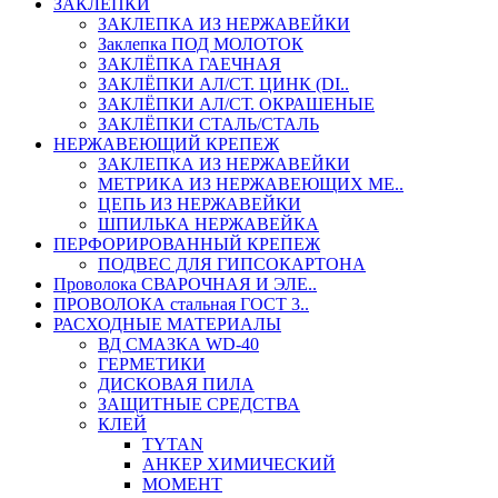
ЗАКЛЕПКИ
ЗАКЛЕПКА ИЗ НЕРЖАВЕЙКИ
Заклепка ПОД МОЛОТОК
ЗАКЛЁПКА ГАЕЧНАЯ
ЗАКЛЁПКИ АЛ/СТ. ЦИНК (DI..
ЗАКЛЁПКИ АЛ/СТ. ОКРАШЕНЫЕ
ЗАКЛЁПКИ СТАЛЬ/СТАЛЬ
НЕРЖАВЕЮЩИЙ КРЕПЕЖ
ЗАКЛЕПКА ИЗ НЕРЖАВЕЙКИ
МЕТРИКА ИЗ НЕРЖАВЕЮЩИХ МЕ..
ЦЕПЬ ИЗ НЕРЖАВЕЙКИ
ШПИЛЬКА НЕРЖАВЕЙКА
ПЕРФОРИРОВАННЫЙ КРЕПЕЖ
ПОДВЕС ДЛЯ ГИПСОКАРТОНА
Проволока СВАРОЧНАЯ И ЭЛЕ..
ПРОВОЛОКА стальная ГОСТ 3..
РАСХОДНЫЕ МАТЕРИАЛЫ
ВД СМАЗКА WD-40
ГЕРМЕТИКИ
ДИСКОВАЯ ПИЛА
ЗАЩИТНЫЕ СРЕДСТВА
КЛЕЙ
TYTAN
АНКЕР ХИМИЧЕСКИЙ
МОМЕНТ