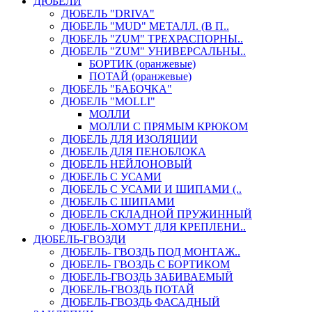
ДЮБЕЛИ
ДЮБЕЛЬ "DRIVA"
ДЮБЕЛЬ "MUD" МЕТАЛЛ. (В П..
ДЮБЕЛЬ "ZUM" ТРЕХРАСПОРНЫ..
ДЮБЕЛЬ "ZUM" УНИВЕРСАЛЬНЫ..
БОРТИК (оранжевые)
ПОТАЙ (оранжевые)
ДЮБЕЛЬ "БАБОЧКА"
ДЮБЕЛЬ "МOLLI"
МОЛЛИ
МОЛЛИ С ПРЯМЫМ КРЮКОМ
ДЮБЕЛЬ ДЛЯ ИЗОЛЯЦИИ
ДЮБЕЛЬ ДЛЯ ПЕНОБЛОКА
ДЮБЕЛЬ НЕЙЛОНОВЫЙ
ДЮБЕЛЬ С УСАМИ
ДЮБЕЛЬ С УСАМИ И ШИПАМИ (..
ДЮБЕЛЬ С ШИПАМИ
ДЮБЕЛЬ СКЛАДНОЙ ПРУЖИННЫЙ
ДЮБЕЛЬ-ХОМУТ ДЛЯ КРЕПЛЕНИ..
ДЮБЕЛЬ-ГВОЗДИ
ДЮБЕЛЬ- ГВОЗДЬ ПОД МОНТАЖ..
ДЮБЕЛЬ- ГВОЗДЬ С БОРТИКОМ
ДЮБЕЛЬ-ГВОЗДЬ ЗАБИВАЕМЫЙ
ДЮБЕЛЬ-ГВОЗДЬ ПОТАЙ
ДЮБЕЛЬ-ГВОЗДЬ ФАСАДНЫЙ