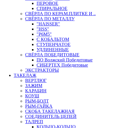
ПЕРОВОЕ
СПИРАЛЬНОЕ
СВЁРЛА ПО КЕРАМ.ПЛИТКЕ И ..
СВЁРЛА ПО МЕТАЛЛУ
"HAISSER"
"HSS"
"Р6М5"
С КОБАЛЬТОМ
СТУПЕНЧАТОЕ
УДЛИНЕННЫЕ
СВЁРЛА ПОБЕДИТОВЫЕ
ПО Волжский Победитовые
СИБЕРТЕХ Победитовые
ЭКСТРАКТОРЫ
ТАКЕЛАЖ
ВЕРТЛЮГ
ЗАЖИМ
КАРАБИН
КОУШ
РЫМ-БОЛТ
РЫМ-ГАЙКА
СКОБА ТАКЕЛАЖНАЯ
СОЕДИНИТЕЛЬ ЦЕПЕЙ
ТАЛРЕП
КОЛЬЦО-КОЛЬЦО