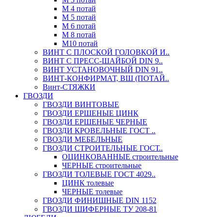
М 4 потай
М 5 потай
М 6 потай
М 8 потай
М10 потай
ВИНТ С ПЛОСКОЙ ГОЛОВКОЙ И..
ВИНТ С ПРЕСС-ШАЙБОЙ DIN 9..
ВИНТ УСТАНОВОЧНЫЙ DIN 91..
ВИНТ-КОНФИРМАТ, ВШ (ПОТАЙ..
Винт-СТЯЖКИ
ГВОЗДИ
ГВОЗДИ ВИНТОВЫЕ
ГВОЗДИ ЕРШЕНЫЕ ЦИНК
ГВОЗДИ ЕРШЕНЫЕ ЧЕРНЫЕ
ГВОЗДИ КРОВЕЛЬНЫЕ ГОСТ ..
ГВОЗДИ МЕБЕЛЬНЫЕ
ГВОЗДИ СТРОИТЕЛЬНЫЕ ГОСТ..
ОЦИНКОВАННЫЕ строительные
ЧЕРНЫЕ строительные
ГВОЗДИ ТОЛЕВЫЕ ГОСТ 4029..
ЦИНК толевые
ЧЕРНЫЕ толевые
ГВОЗДИ ФИНИШНЫЕ DIN 1152
ГВОЗДИ ШИФЕРНЫЕ ТУ 208-81