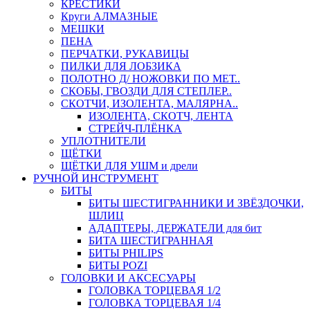
КРЕСТИКИ
Круги АЛМАЗНЫЕ
МЕШКИ
ПЕНА
ПЕРЧАТКИ, РУКАВИЦЫ
ПИЛКИ ДЛЯ ЛОБЗИКА
ПОЛОТНО Д/ НОЖОВКИ ПО МЕТ..
СКОБЫ, ГВОЗДИ ДЛЯ СТЕПЛЕР..
СКОТЧИ, ИЗОЛЕНТА, МАЛЯРНА..
ИЗОЛЕНТА, СКОТЧ, ЛЕНТА
СТРЕЙЧ-ПЛЁНКА
УПЛОТНИТЕЛИ
ЩЁТКИ
ЩЁТКИ ДЛЯ УШМ и дрели
РУЧНОЙ ИНСТРУМЕНТ
БИТЫ
БИТЫ ШЕСТИГРАННИКИ И ЗВЁЗДОЧКИ,
ШЛИЦ
АДАПТЕРЫ, ДЕРЖАТЕЛИ для бит
БИТА ШЕСТИГРАННАЯ
БИТЫ PHILIPS
БИТЫ POZI
ГОЛОВКИ И АКСЕСУАРЫ
ГОЛОВКА ТОРЦЕВАЯ 1/2
ГОЛОВКА ТОРЦЕВАЯ 1/4