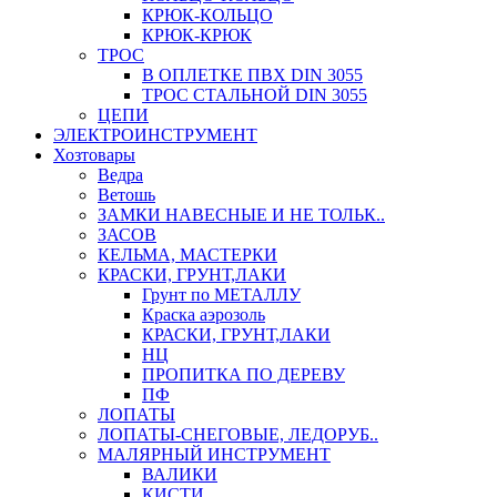
КРЮК-КОЛЬЦО
КРЮК-КРЮК
ТРОС
В ОПЛЕТКЕ ПВХ DIN 3055
ТРОС СТАЛЬНОЙ DIN 3055
ЦЕПИ
ЭЛЕКТРОИНСТРУМЕНТ
Хозтовары
Ведра
Ветошь
ЗАМКИ НАВЕСНЫЕ И НЕ ТОЛЬК..
ЗАСОВ
КЕЛЬМА, МАСТЕРКИ
КРАСКИ, ГРУНТ,ЛАКИ
Грунт по МЕТАЛЛУ
Краска аэрозоль
КРАСКИ, ГРУНТ,ЛАКИ
НЦ
ПРОПИТКА ПО ДЕРЕВУ
ПФ
ЛОПАТЫ
ЛОПАТЫ-СНЕГОВЫЕ, ЛЕДОРУБ..
МАЛЯРНЫЙ ИНСТРУМЕНТ
ВАЛИКИ
КИСТИ