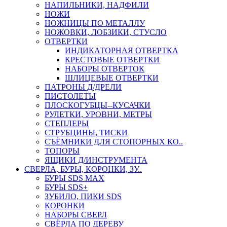
НАПИЛЬНИКИ, НАДФИЛИ
НОЖИ
НОЖНИЦЫ ПО МЕТАЛЛУ
НОЖОВКИ, ЛОБЗИКИ, СТУСЛО
ОТВЕРТКИ
ИНДИКАТОРНАЯ ОТВЕРТКА
КРЕСТОВЫЕ ОТВЕРТКИ
НАБОРЫ ОТВЕРТОК
ШЛИЦЕВЫЕ ОТВЕРТКИ
ПАТРОНЫ Д/ДРЕЛИ
ПИСТОЛЕТЫ
ПЛОСКОГУБЦЫ--КУСАЧКИ
РУЛЕТКИ, УРОВНИ, МЕТРЫ
СТЕПЛЕРЫ
СТРУБЦИНЫ, ТИСКИ
СЪЁМНИКИ ДЛЯ СТОПОРНЫХ КО..
ТОПОРЫ
ЯЩИКИ Д/ИНСТРУМЕНТА
СВЕРЛА, БУРЫ, КОРОНКИ, ЗУ..
БУРЫ SDS MAX
БУРЫ SDS+
ЗУБИЛО, ПИКИ SDS
КОРОНКИ
НАБОРЫ СВЕРЛ
СВЁРЛА ПО ДЕРЕВУ