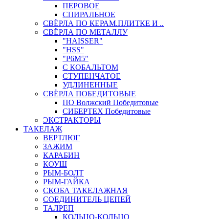
ПЕРОВОЕ
СПИРАЛЬНОЕ
СВЁРЛА ПО КЕРАМ.ПЛИТКЕ И ..
СВЁРЛА ПО МЕТАЛЛУ
"HAISSER"
"HSS"
"Р6М5"
С КОБАЛЬТОМ
СТУПЕНЧАТОЕ
УДЛИНЕННЫЕ
СВЁРЛА ПОБЕДИТОВЫЕ
ПО Волжский Победитовые
СИБЕРТЕХ Победитовые
ЭКСТРАКТОРЫ
ТАКЕЛАЖ
ВЕРТЛЮГ
ЗАЖИМ
КАРАБИН
КОУШ
РЫМ-БОЛТ
РЫМ-ГАЙКА
СКОБА ТАКЕЛАЖНАЯ
СОЕДИНИТЕЛЬ ЦЕПЕЙ
ТАЛРЕП
КОЛЬЦО-КОЛЬЦО