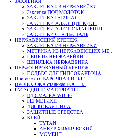
ЗАКЛЕПКИ
ЗАКЛЕПКА ИЗ НЕРЖАВЕЙКИ
Заклепка ПОД МОЛОТОК
ЗАКЛЁПКА ГАЕЧНАЯ
ЗАКЛЁПКИ АЛ/СТ. ЦИНК (DI..
ЗАКЛЁПКИ АЛ/СТ. ОКРАШЕНЫЕ
ЗАКЛЁПКИ СТАЛЬ/СТАЛЬ
НЕРЖАВЕЮЩИЙ КРЕПЕЖ
ЗАКЛЕПКА ИЗ НЕРЖАВЕЙКИ
МЕТРИКА ИЗ НЕРЖАВЕЮЩИХ МЕ..
ЦЕПЬ ИЗ НЕРЖАВЕЙКИ
ШПИЛЬКА НЕРЖАВЕЙКА
ПЕРФОРИРОВАННЫЙ КРЕПЕЖ
ПОДВЕС ДЛЯ ГИПСОКАРТОНА
Проволока СВАРОЧНАЯ И ЭЛЕ..
ПРОВОЛОКА стальная ГОСТ 3..
РАСХОДНЫЕ МАТЕРИАЛЫ
ВД СМАЗКА WD-40
ГЕРМЕТИКИ
ДИСКОВАЯ ПИЛА
ЗАЩИТНЫЕ СРЕДСТВА
КЛЕЙ
TYTAN
АНКЕР ХИМИЧЕСКИЙ
МОМЕНТ