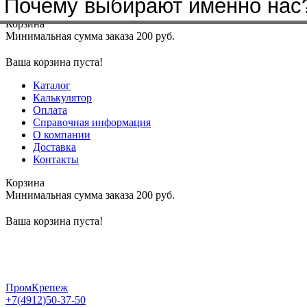
Почему выбирают именно нас
Меню
+7(4912)50-37-50
sbit@krep62.ru
Корзина
Минимальная сумма заказа 200 руб.
Ваша корзина пуста!
Каталог
Калькулятор
Оплата
Справочная информация
О компании
Доставка
Контакты
Корзина
Минимальная сумма заказа 200 руб.
Ваша корзина пуста!
ПромКрепеж
+7(4912)50-37-50