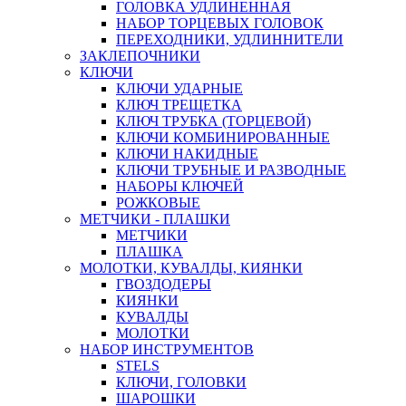
ГОЛОВКА УДЛИНЕННАЯ
НАБОР ТОРЦЕВЫХ ГОЛОВОК
ПЕРЕХОДНИКИ, УДЛИННИТЕЛИ
ЗАКЛЕПОЧНИКИ
КЛЮЧИ
КЛЮЧИ УДАРНЫЕ
КЛЮЧ ТРЕЩЕТКА
КЛЮЧ ТРУБКА (ТОРЦЕВОЙ)
КЛЮЧИ КОМБИНИРОВАННЫЕ
КЛЮЧИ НАКИДНЫЕ
КЛЮЧИ ТРУБНЫЕ И РАЗВОДНЫЕ
НАБОРЫ КЛЮЧЕЙ
РОЖКОВЫЕ
МЕТЧИКИ - ПЛАШКИ
МЕТЧИКИ
ПЛАШКА
МОЛОТКИ, КУВАЛДЫ, КИЯНКИ
ГВОЗДОДЕРЫ
КИЯНКИ
КУВАЛДЫ
МОЛОТКИ
НАБОР ИНСТРУМЕНТОВ
STELS
КЛЮЧИ, ГОЛОВКИ
ШАРОШКИ