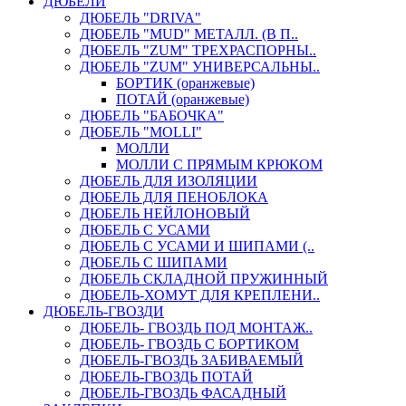
ДЮБЕЛИ
ДЮБЕЛЬ "DRIVA"
ДЮБЕЛЬ "MUD" МЕТАЛЛ. (В П..
ДЮБЕЛЬ "ZUM" ТРЕХРАСПОРНЫ..
ДЮБЕЛЬ "ZUM" УНИВЕРСАЛЬНЫ..
БОРТИК (оранжевые)
ПОТАЙ (оранжевые)
ДЮБЕЛЬ "БАБОЧКА"
ДЮБЕЛЬ "МOLLI"
МОЛЛИ
МОЛЛИ С ПРЯМЫМ КРЮКОМ
ДЮБЕЛЬ ДЛЯ ИЗОЛЯЦИИ
ДЮБЕЛЬ ДЛЯ ПЕНОБЛОКА
ДЮБЕЛЬ НЕЙЛОНОВЫЙ
ДЮБЕЛЬ С УСАМИ
ДЮБЕЛЬ С УСАМИ И ШИПАМИ (..
ДЮБЕЛЬ С ШИПАМИ
ДЮБЕЛЬ СКЛАДНОЙ ПРУЖИННЫЙ
ДЮБЕЛЬ-ХОМУТ ДЛЯ КРЕПЛЕНИ..
ДЮБЕЛЬ-ГВОЗДИ
ДЮБЕЛЬ- ГВОЗДЬ ПОД МОНТАЖ..
ДЮБЕЛЬ- ГВОЗДЬ С БОРТИКОМ
ДЮБЕЛЬ-ГВОЗДЬ ЗАБИВАЕМЫЙ
ДЮБЕЛЬ-ГВОЗДЬ ПОТАЙ
ДЮБЕЛЬ-ГВОЗДЬ ФАСАДНЫЙ